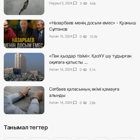
Наурыз 5, 2024
chat_bubble
0
visibility
4.6k
«Назарбаев менің досым емес» - Қуаныш
Сұлтанов
Ақпан 16, 2024
chat_bubble
0
visibility
10.3k
«Пәк қыздар тізімі»: ҚазҰУ шу тудырған
оқиғаға қатысты ...
Ақпан 14, 2024
chat_bubble
0
visibility
5.1k
Сәтбаев қаласының әкімі қамауға
алынды
Ақпан 14, 2024
chat_bubble
0
visibility
2.8k
Танымал тегтер