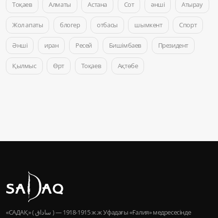
Тоқаев
Алматы
Астана
Сот
әнші
Атырау
Жол апаты
блогер
отбасы
шымкент
Спорт
Әнші
иран
Ресей
Бишімбаев
Президент
Қылмыс
Өрт
Тоқаев
Ақтөбе
«САДАҚ» ( ساداق ) — 1915-1918 ж.ж Уфадағы «Ғалия» медресесінде