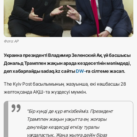
Жаңалықтар
Қоғам
Спорт
Фото: АР
Әлем
Украина президенті Владимир Зеленский Ақ үй басшысы
Дональд Трамппен жақын арада кездесетінін мәлімдеді,
Журналистік зерттеу
деп хабарлайды sadaq.kz сайты
DW-
ға
сілтеме жасап.
The Kyiv Post басылымының жазуынша, екі көшбасшы 28
Қазақ тілі
желтоқсанда АҚШ-та жүздесуі мүмкін.
"Бір күнді де құр өткізбейміз. Президент
Трамппен жақын уақытта ең жоғары
деңгейде кездесуді өткізу туралы
уағдаластық. Жаңа жылға дейін біраз