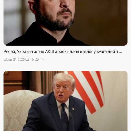
Ресей, Украина және АҚШ арасындағы кездесу күзге дейін ...
Шілде 24, 2026
chat_bubble
0
visibility
14