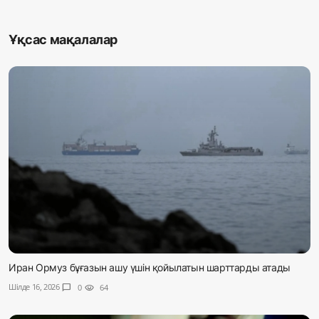
Ұқсас мақалалар
Иран Ормуз бұғазын ашу үшін қойылатын шарттарды атады
Шілде 16, 2026
chat_bubble
0
visibility
64