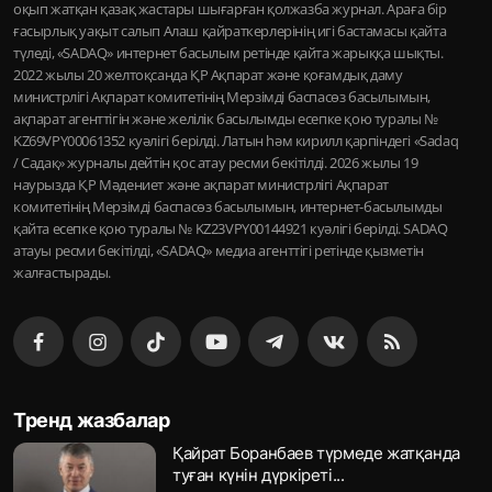
оқып жатқан қазақ жастары шығарған қолжазба журнал. Араға бір
ғасырлық уақыт салып Алаш қайраткерлерінің игі бастамасы қайта
түледі, «SADAQ» интернет басылым ретінде қайта жарыққа шықты.
2022 жылы 20 желтоқсанда ҚР Ақпарат және қоғамдық даму
министрлігі Ақпарат комитетінің Мерзімді баспасөз басылымын,
ақпарат агенттігін және желілік басылымды есепке қою туралы №
KZ69VPY00061352 куәлігі берілді. Латын һәм кирилл қарпіндегі «Sadaq
/ Садақ» журналы дейтін қос атау ресми бекітілді. 2026 жылы 19
наурызда ҚР Мәдениет және ақпарат министрлігі Ақпарат
комитетінің Мерзімді баспасөз басылымын, интернет-басылымды
қайта есепке қою туралы № KZ23VPY00144921 куәлігі берілді. SADAQ
атауы ресми бекітілді, «SADAQ» медиа агенттігі ретінде қызметін
жалғастырады.
Тренд жазбалар
Қайрат Боранбаев түрмеде жатқанда
туған күнін дүркіреті...