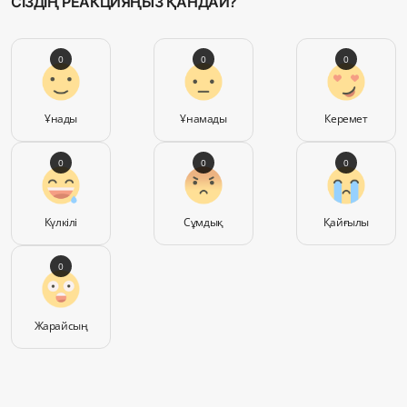
СІЗДІҢ РЕАКЦИЯҢЫЗ ҚАНДАЙ?
0
0
0
Ұнады
Ұнамады
Керемет
0
0
0
Күлкілі
Сұмдық
Қайғылы
0
Жарайсың