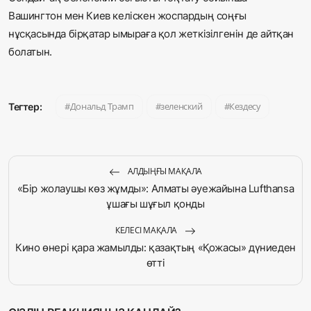
Вашингтон мен Киев келіскен жоспардың соңғы
нұсқасында бірқатар ымыраға қол жеткізілгенін де айтқан
болатын.
Дональд Трамп
зеленский
Кездесу
Тегтер:
АЛДЫҢҒЫ МАҚАЛА
«Бір жолаушы көз жұмды»: Алматы әуежайына Lufthansa
ұшағы шұғыл қонды
КЕЛЕСІ МАҚАЛА
Кино өнері қара жамылды: қазақтың «Қожасы» дүниеден
өтті