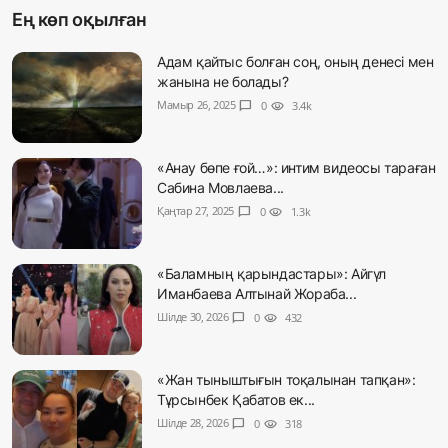
Ең көп оқылған
Адам қайтыс болған соң, оның денесі мен
жанына не болады?
Мамыр 26, 2025
chat_bubble
0
visibility
3.4k
«Анау бөпе ғой…»: интим видеосы тараған
Сабина Мовлаева...
Қаңтар 27, 2025
chat_bubble
0
visibility
1.3k
«Баламның қарындастары»: Айгүл
Иманбаева Алтынай Жораба...
Шілде 30, 2026
chat_bubble
0
visibility
432
«Жан тыныштығын тоқалынан тапқан»:
Тұрсынбек Қабатов ек...
Шілде 28, 2026
chat_bubble
0
visibility
318