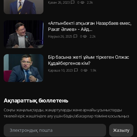
Қазан 26, 2023
chat_bubble
0
visibility
2.3k
«Алтынбекті атқызған Назарбаев емес,
Рахат Әлиев» - Айд...
Наурыз 26, 2025
chat_bubble
0
visibility
2.2k
Бір басына жеті ұйым тіркеген Олжас
Құдайбергенов кім?
Қараша 10, 2023
chat_bubble
0
visibility
1.9k
Ақпараттық бюллетень
Соңғы жаңалықтарды, жаңартуларды және арнайы ұсыныстарды
тікелей кіріс жәшігіңізге алу үшін біздің ізбасарлар тізіміне қосылыңыз
Жазылу