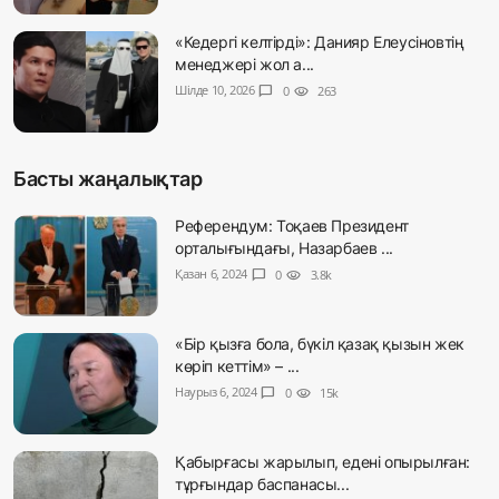
«Кедергі келтірді»: Данияр Елеусіновтің
менеджері жол а...
Шілде 10, 2026
chat_bubble
0
visibility
263
Басты жаңалықтар
Референдум: Тоқаев Президент
орталығындағы, Назарбаев ...
Қазан 6, 2024
chat_bubble
0
visibility
3.8k
«Бір қызға бола, бүкіл қазақ қызын жек
көріп кеттім» – ...
Наурыз 6, 2024
chat_bubble
0
visibility
15k
Қабырғасы жарылып, едені опырылған:
тұрғындар баспанасы...