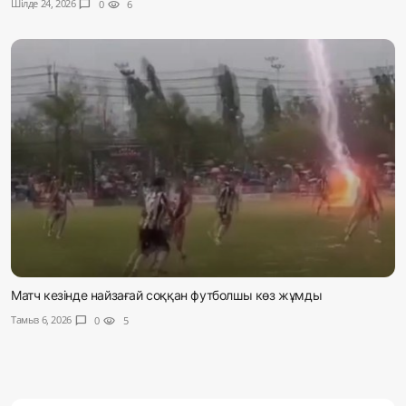
Шілде 24, 2026
chat_bubble
0
visibility
6
Матч кезінде найзағай соққан футболшы көз жұмды
Тамыз 6, 2026
chat_bubble
0
visibility
5