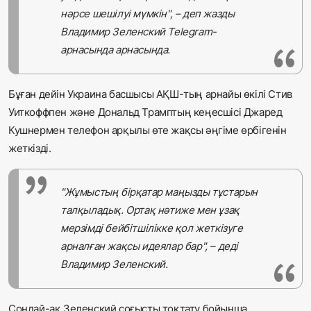
нәрсе шешілуі мүмкін", – деп жазды
Владимир Зеленский Telegram-
арнасында арнасында.
Бұған дейін Украина басшысы АҚШ-тың арнайы өкілі Стив
Уиткоффпен және Дональд Трамптың кеңесшісі Джаред
Кушнермен телефон арқылы өте жақсы әңгіме өрбігенін
жеткізді.
"Жұмыстың бірқатар маңызды тұстарын
талқыладық. Ортақ нәтиже мен ұзақ
мерзімді бейбітшілікке қол жеткізуге
арналған жақсы идеялар бар", – деді
Владимир Зеленский.
Сондай-ақ Зеленский соғысты тоқтату бойынша