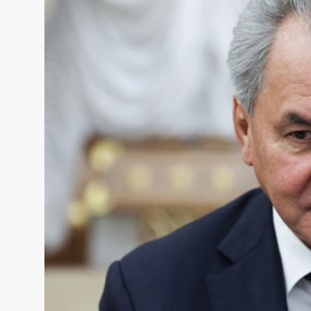
Жаңалықтар
Қоғам
Спорт
Әлем
Журналистік зерттеу
Қазақ тілі