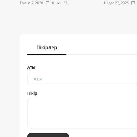
Тамыз 7, 2026
Шілде 22, 2026
0
33
chat_bubble
visibility
chat_bubble
Пікірлер
Аты
Пікір