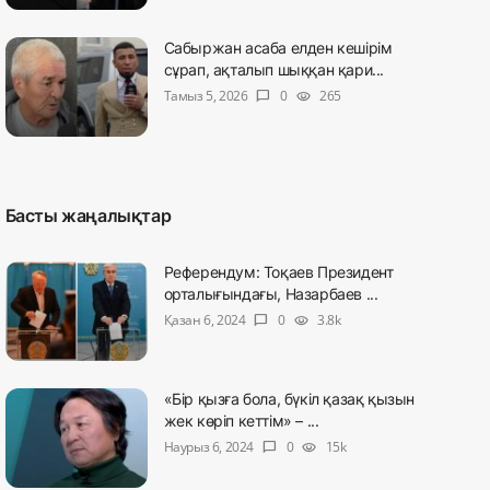
Сабыржан асаба елден кешірім
сұрап, ақталып шыққан қари...
Тамыз 5, 2026
0
265
chat_bubble
visibility
Басты жаңалықтар
Референдум: Тоқаев Президент
орталығындағы, Назарбаев ...
Қазан 6, 2024
0
3.8k
chat_bubble
visibility
«Бір қызға бола, бүкіл қазақ қызын
жек көріп кеттім» – ...
Наурыз 6, 2024
0
15k
chat_bubble
visibility