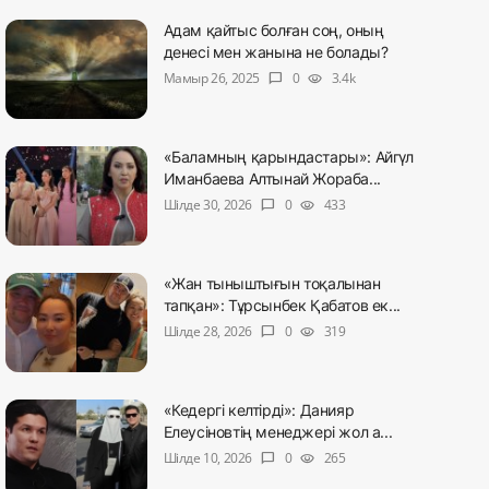
Адам қайтыс болған соң, оның
денесі мен жанына не болады?
Мамыр 26, 2025
0
3.4k
chat_bubble
visibility
«Баламның қарындастары»: Айгүл
Иманбаева Алтынай Жораба...
Шілде 30, 2026
0
433
chat_bubble
visibility
«Жан тыныштығын тоқалынан
тапқан»: Тұрсынбек Қабатов ек...
Шілде 28, 2026
0
319
chat_bubble
visibility
«Кедергі келтірді»: Данияр
Елеусіновтің менеджері жол а...
Шілде 10, 2026
0
265
chat_bubble
visibility