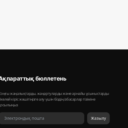
Ақпараттық бюллетень
Соңғы жаңалықтарды, жаңартуларды және арнайы ұсыныстарды
тікелей кіріс жәшігіңізге алу үшін біздің ізбасарлар тізіміне
қосылыңыз
Жазылу