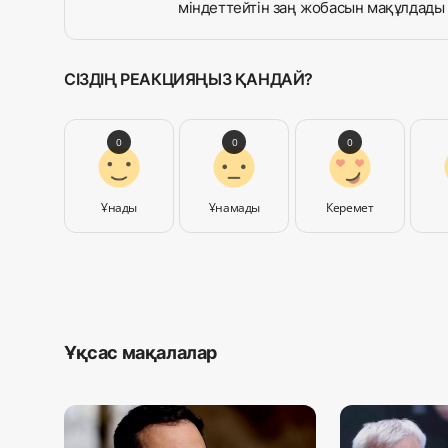
міндеттейтін заң жобасын мақұлдады
СІЗДІҢ РЕАКЦИЯҢЫЗ ҚАНДАЙ?
0
0
0
Ұнады
Ұнамады
Керемет
Ұқсас мақалалар