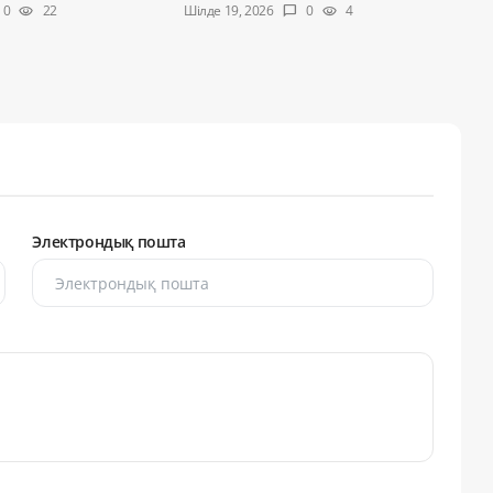
Шілде 19, 2026
0
22
0
4
visibility
chat_bubble
visibility
Электрондық пошта