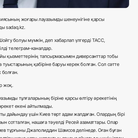
ациясының жоғары лауазымды шенеунігіне қарсы
ы sadaq.kz.
 Шойгу болуы мүмкін, деп хабарлап үлгерді ТАСС,
ілді телеграм-каналдар.
айы қызметтерінің тапсырмасымен диверсанттар тобы
 туыстарының қабіріне баруы керек болған. Сол сәтте
 болған.
р жоқ.
азымды тұлғаларының біріне қарсы өлтіру әрекетінің
 әрекет екені айтылмады.
 дайындау үшін Киев төрт адам жалдаған. Олардың бірі
рын сотталған, нашаға тәуелді Ресей азаматтары. Олар
Киев тұрғыны Джалолиддин Шамсов делінеде. Оған бұған