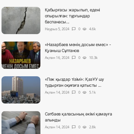
Қабырғасы жарылып, едені
опырылған: тұрғындар
баспанасы...
Наурыз 5, 2024
0
4.6k
chat_bubble
visibility
«Назарбаев менің досым емес» -
Қуаныш Сұлтанов
Ақпан 16, 2024
0
10.3k
chat_bubble
visibility
«Пәк қыздар тізімі»: ҚазҰУ шу
тудырған оқиғаға қатысты ...
Ақпан 14, 2024
0
5.1k
chat_bubble
visibility
Сәтбаев қаласының әкімі қамауға
алынды
Ақпан 14, 2024
0
2.8k
chat_bubble
visibility