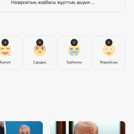
Назаровтың жазбасы жұрттың ашуын ...
0
0
0
0
Күлкілі
Сұмдық
Қайғылы
Жарайсың