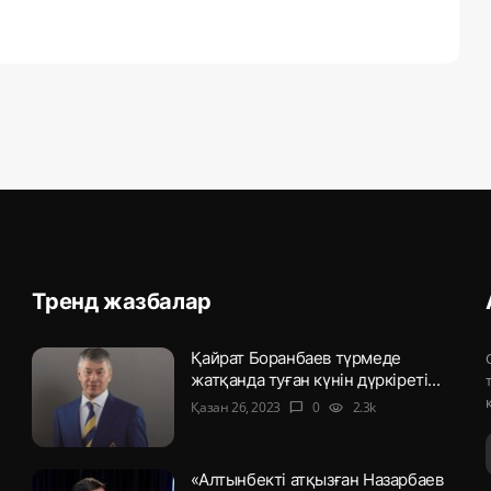
Тренд жазбалар
Қайрат Боранбаев түрмеде
жатқанда туған күнін дүркіреті...
Қазан 26, 2023
0
2.3k
chat_bubble
visibility
«Алтынбекті атқызған Назарбаев