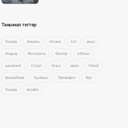
Танымал тегтер
Тоқаев
Алматы
Астана
Сот
әнші
Атырау
Жол апаты
блогер
отбасы
шымкент
Спорт
Әнші
иран
Ресей
Бишімбаев
Қылмыс
Президент
Өрт
Тоқаев
Ақтөбе