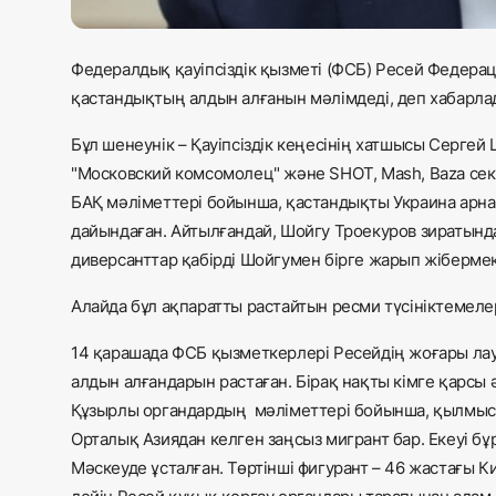
Федералдық қауіпсіздік қызметі (ФСБ) Ресей Федер
қастандықтың алдын алғанын мәлімдеді, деп хабарлад
Бұл шенеунік – Қауіпсіздік кеңесінің хатшысы Сергей
"Московский комсомолец" және SHOT, Mash, Baza сек
БАҚ мәліметтері бойынша, қастандықты Украина арн
дайындаған. Айтылғандай, Шойгу Троекуров зиратында
диверсанттар қабірді Шойгумен бірге жарып жібермек
Алайда бұл ақпаратты растайтын ресми түсініктемеле
14 қарашада ФСБ қызметкерлері Ресейдің жоғары лау
алдын алғандарын растаған. Бірақ нақты кімге қарсы
Құзырлы органдардың мәліметтері бойынша, қылмысты
Орталық Азиядан келген заңсыз мигрант бар. Екеуі бұ
Мәскеуде ұсталған. Төртінші фигурант – 46 жастағы 