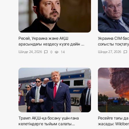
Ресей, Украина және АҚШ
Украина СІМ ба
арасындағы кездесу күзге дейін ...
соғысты тоқтату
Шілде 24, 2026
Шілде 27, 2026
0
14
chat_bubble
visibility
chat_bubble
Трамп АҚШ-қа босану үшін ғана
Ресейге тағы д
келетіндерге тыйым салаты...
жасады: Wildberri