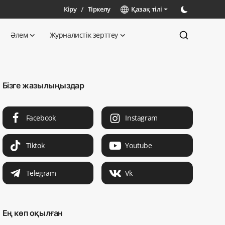
Кіру
/
Тіркелу
Қазақ тілі
Әлем
Журналистік зерттеу
Бізге жазылыңыздар
Facebook
Instagram
Tiktok
Youtube
Telegram
Vk
Ең көп оқылған