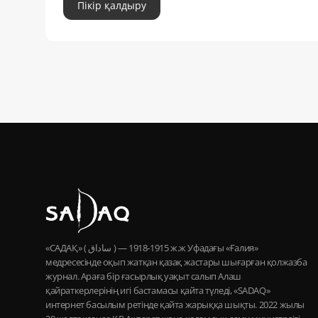
Пікір қалдыру
«САДАҚ» ( ساداق ) — 1915-1918 ж.ж Уфадағы «Ғалия»
медресесінде оқып жатқан қазақ жастары шығарған қолжазба
журнал. Араға бір ғасырлық уақыт салып Алаш
қайраткерлерінің игі бастамасы қайта түледі, «SADAQ»
интернет басылым ретінде қайта жарыққа шықты. 2022 жылы