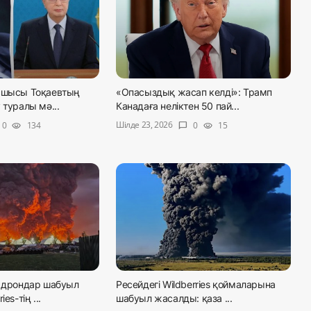
сшысы Тоқаевтың
«Опасыздық жасап келді»: Трамп
 туралы мә...
Канадаға неліктен 50 пай...
Шілде 23, 2026
0
134
0
15
visibility
chat_bubble
visibility
а дрондар шабуыл
Ресейдегі Wildberries қоймаларына
es-тің ...
шабуыл жасалды: қаза ...