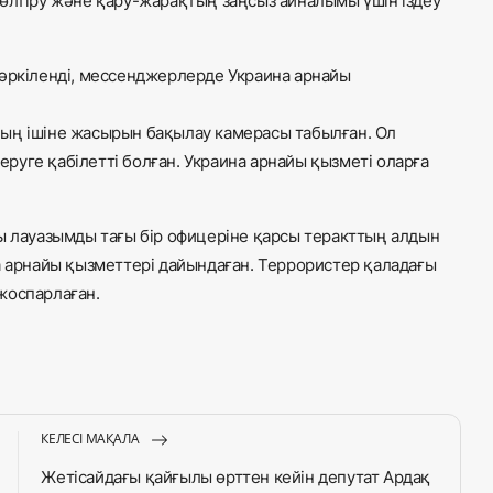
 өлтіру және қару-жарақтың заңсыз айналымы үшін іздеу
тәркіленді, мессенджерлерде Украина арнайы
ың ішіне жасырын бақылау камерасы табылған. Ол
уге қабілетті болған. Украина арнайы қызметі оларға
ы лауазымды тағы бір офицеріне қарсы теракттың алдын
а арнайы қызметтері дайындаған. Террористер қаладағы
жоспарлаған.
КЕЛЕСІ МАҚАЛА
Жетісайдағы қайғылы өрттен кейін депутат Ардақ