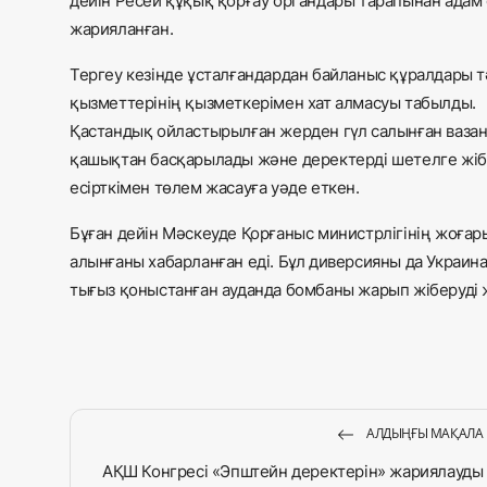
дейін Ресей құқық қорғау органдары тарапынан адам
жарияланған.
Тергеу кезінде ұсталғандардан байланыс құралдары 
қызметтерінің қызметкерімен хат алмасуы табылды.
Қастандық ойластырылған жерден гүл салынған вазан
қашықтан басқарылады және деректерді шетелге жібер
есірткімен төлем жасауға уәде еткен.
Бұған дейін Мәскеуде Қорғаныс министрлігінің жоғар
алынғаны хабарланған еді. Бұл диверсияны да Украин
тығыз қоныстанған ауданда бомбаны жарып жіберуді 
АЛДЫҢҒЫ МАҚАЛА
АҚШ Конгресі «Эпштейн деректерін» жариялауды