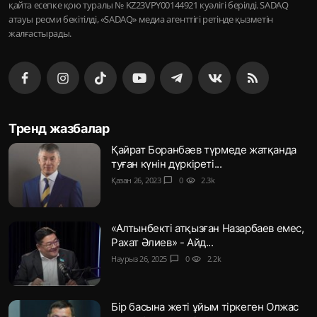
қайта есепке қою туралы № KZ23VPY00144921 куәлігі берілді. SADAQ
атауы ресми бекітілді, «SADAQ» медиа агенттігі ретінде қызметін
жалғастырады.
Тренд жазбалар
Қайрат Боранбаев түрмеде жатқанда
туған күнін дүркіреті...
Қазан 26, 2023
chat_bubble
0
visibility
2.3k
«Алтынбекті атқызған Назарбаев емес,
Рахат Әлиев» - Айд...
Наурыз 26, 2025
chat_bubble
0
visibility
2.2k
Бір басына жеті ұйым тіркеген Олжас