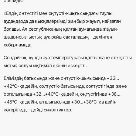
орнайды.
«Елдің оңтүстігі мен оңтүстік-шығысындағы таулы
аудандарда да қысқамерзімді жаңбыр жауып, найзағай
болады. Ал республиканың қалған аумағында жауын-
шашынсыз, ыстық ауа райы сақталады», - делінген
хабарламада.
Сондай-ақ, күндіз ауа температурасы қатты және өте қатты
ыстық болуы ықтимал екенін ескертті.
Еліміздің батысында және оңтүстік-шығысында +33…
+42°С-қа дейін, солтүстік-батысында, солтүстігінде және
орталығында +32…+40°С-қа дейін, оңтүстігінде +38…
+45°С-қа дейін, ал шығысында +30…+38°С-қа дейін
көтеріледі, - дейді синоптиктер.