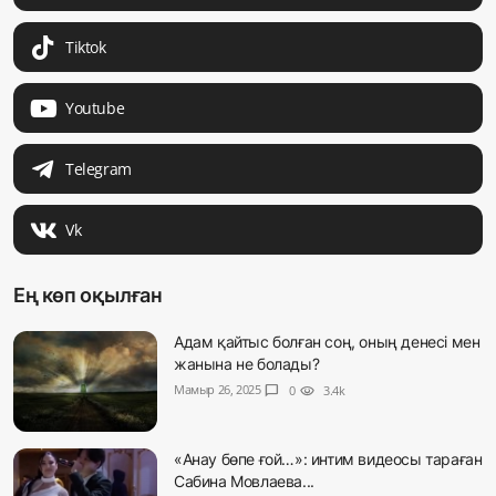
Tiktok
Youtube
Telegram
Vk
Ең көп оқылған
Адам қайтыс болған соң, оның денесі мен
жанына не болады?
Мамыр 26, 2025
chat_bubble
0
visibility
3.4k
«Анау бөпе ғой…»: интим видеосы тараған
Сабина Мовлаева...