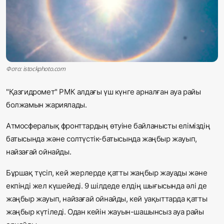
Жаңалықтар
Қоғам
Спорт
Фото: istockphoto.com
Әлем
"Қазгидромет" РМК алдағы үш күнге арналған ауа райы
болжамын жариялады.
Журналистік зерттеу
Атмосфералық фронттардың өтуіне байланысты еліміздің
батысында және солтүстік-батысында жаңбыр жауып,
Қазақ тілі
найзағай ойнайды.
Бұршақ түсіп, кей жерлерде қатты жаңбыр жауады және
екпінді жел күшейеді. 9 шілдеде елдің шығысында әлі де
жаңбыр жауып, найзағай ойнайды, кей уақыттарда қатты
жаңбыр күтіледі. Одан кейін жауын-шашынсыз ауа райы