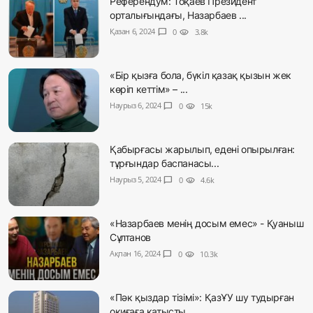
Референдум: Тоқаев Президент
орталығындағы, Назарбаев ...
Қазан 6, 2024
chat_bubble
0
visibility
3.8k
«Бір қызға бола, бүкіл қазақ қызын жек
көріп кеттім» – ...
Наурыз 6, 2024
chat_bubble
0
visibility
15k
Қабырғасы жарылып, едені опырылған:
тұрғындар баспанасы...
Наурыз 5, 2024
chat_bubble
0
visibility
4.6k
«Назарбаев менің досым емес» - Қуаныш
Сұлтанов
Ақпан 16, 2024
chat_bubble
0
visibility
10.3k
«Пәк қыздар тізімі»: ҚазҰУ шу тудырған
оқиғаға қатысты ...