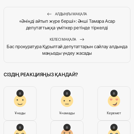
АЛДЫҢҒЫ МАҚАЛА
«Әніңді айтып жүре берші»: Әнші Тамара Асар
депутаттыққа үміткер ретінде тіркелді
КЕЛЕСІ МАҚАЛА
Бас прокуратура Құрылтай депутаттарын сайлау алдында
маңызды үндеу жасады
СІЗДІҢ РЕАКЦИЯҢЫЗ ҚАНДАЙ?
0
0
0
Ұнады
Ұнамады
Керемет
0
0
0