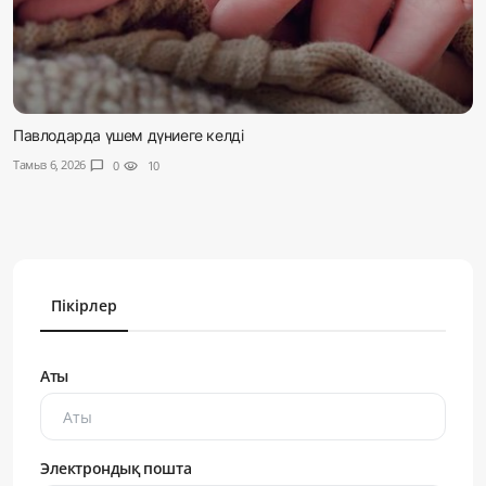
Павлодарда үшем дүниеге келді
Тамыз 6, 2026
chat_bubble
0
visibility
10
Пікірлер
Аты
Электрондық пошта