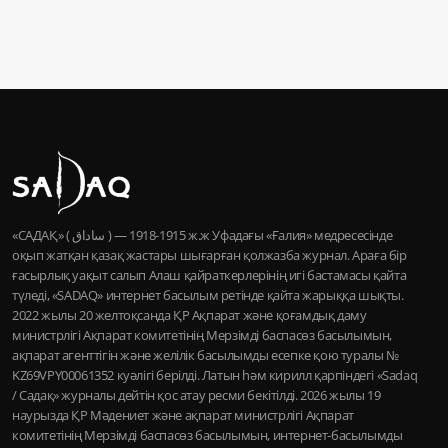
«САДАҚ» ( ساداق ) — 1915-1918 ж.ж Уфадағы «Ғалия» медресесінде
оқып жатқан қазақ жастары шығарған қолжазба журнал. Араға бір
ғасырлық уақыт салып Алаш қайраткерлерінің игі бастамасы қайта
түледі, «SADAQ» интернет басылым ретінде қайта жарыққа шықты.
2022 жылы 20 желтоқсанда ҚР Ақпарат және қоғамдық даму
министрлігі Ақпарат комитетінің Мерзімді баспасөз басылымын,
ақпарат агенттігін және желілік басылымды есепке қою туралы №
KZ69VPY00061352 куәлігі берілді. Латын һәм кирилл қарпіндегі «Sadaq
/ Садақ» журналы дейтін қос атау ресми бекітілді. 2026 жылы 19
наурызда ҚР Мәдениет және ақпарат министрлігі Ақпарат
комитетінің Мерзімді баспасөз басылымын, интернет-басылымды