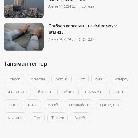
Ақпан 14, 2024
chat_bubble
0
visibility
5.1k
Сәтбаев қаласының әкімі қамауға
алынды
Ақпан 14, 2024
chat_bubble
0
visibility
2.8k
Танымал тегтер
Тоқаев
Алматы
Астана
Сот
әнші
Атырау
Жол апаты
блогер
отбасы
шымкент
Спорт
Әнші
иран
Ресей
Бишімбаев
Президент
Қылмыс
Өрт
Тоқаев
Ақтөбе