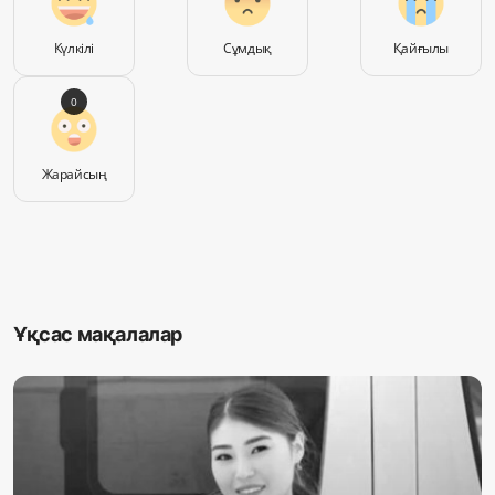
Күлкілі
Сұмдық
Қайғылы
0
Жарайсың
Ұқсас мақалалар