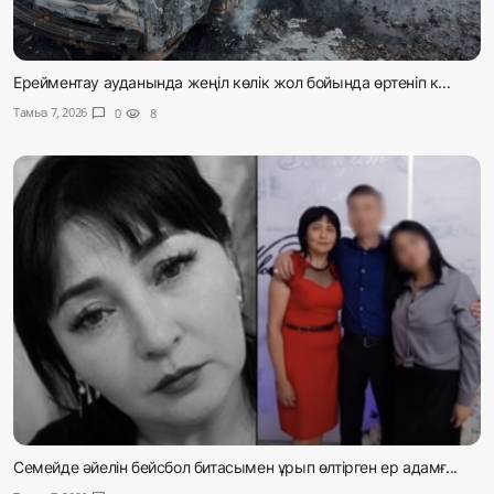
Ерейментау ауданында жеңіл көлік жол бойында өртеніп к...
Тамыз 7, 2026
chat_bubble
0
visibility
8
Семейде әйелін бейсбол битасымен ұрып өлтірген ер адамғ...