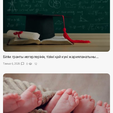
Білім гранты иегерлерінің тізімі қай күні жарияланатыны...
Тамыз 6, 2026
chat_bubble
0
visibility
12