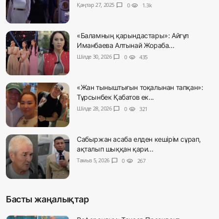
Қаңтар 27, 2025
chat_bubble
0
visibility
1.3k
«Баламның қарындастары»: Айгүл
Иманбаева Алтынай Жораба...
Шілде 30, 2026
chat_bubble
0
visibility
435
«Жан тыныштығын тоқалынан тапқан»:
Тұрсынбек Қабатов ек...
Шілде 28, 2026
chat_bubble
0
visibility
321
Сабыржан асаба елден кешірім сұрап,
ақталып шыққан қари...
Тамыз 5, 2026
chat_bubble
0
visibility
267
Басты жаңалықтар