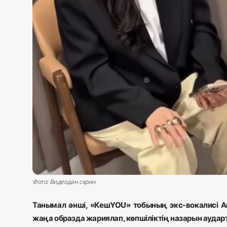
Фото: Видеодан скрин
Танымал әнші, «КешYOU» тобының экс-вокалисі А
жаңа образда
жариялап, көпшіліктің назарын аудар