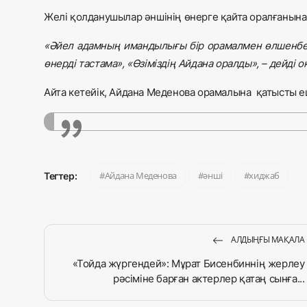
Желі қолданушылар әншінің өнерге қайта оралғанына 
«Әйел адамның имандылығы бір орамалмен өлшенбей
өнерді тастама», «Өзіміздің Айдана оралды», – дейді 
Айта кетейік, Айдана Меденова орамалына қатысты 
Айдана Меденова
әнші
хиджаб
Тегтер:
АЛДЫҢҒЫ МАҚАЛА
«Тойда жүргендей»: Мұрат Бисенбиннің жерлеу
рәсіміне барған актерлер қатаң сынға...