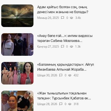
Адам қайтыс болған соң, оның
денесі мен жанына не болады?
Мамыр 26, 2025
0
3.4k
chat_bubble
visibility
«Анау бөпе ғой…»: интим видеосы
тараған Сабина Мовлаева...
Қаңтар 27, 2025
0
1.3k
chat_bubble
visibility
«Баламның қарындастары»: Айгүл
Иманбаева Алтынай Жораба...
Шілде 30, 2026
0
432
chat_bubble
visibility
«Жан тыныштығын тоқалынан
тапқан»: Тұрсынбек Қабатов ек...
Шілде 28, 2026
0
318
chat_bubble
visibility