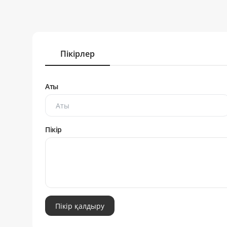
Пікірлер
Аты
Пікір
Пікір қалдыру