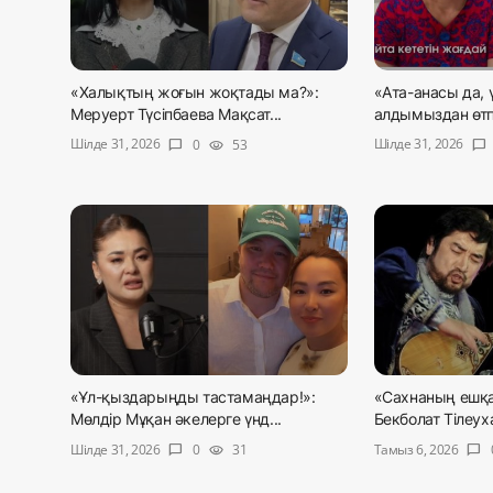
«Халықтың жоғын жоқтады ма?»:
«Ата-анасы да, 
Меруерт Түсіпбаева Мақсат...
алдымыздан өтпе
Шілде 31, 2026
Шілде 31, 2026
0
53
chat_bubble
visibility
chat_bubble
«Ұл-қыздарыңды тастамаңдар!»:
«Сахнаның ешқа
Мөлдір Мұқан әкелерге үнд...
Бекболат Тілеуха
Шілде 31, 2026
Тамыз 6, 2026
0
31
chat_bubble
visibility
chat_bubble