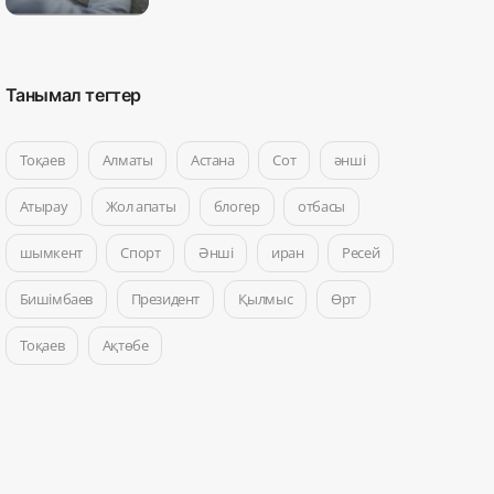
Танымал тегтер
Тоқаев
Алматы
Астана
Сот
әнші
Атырау
Жол апаты
блогер
отбасы
шымкент
Спорт
Әнші
иран
Ресей
Бишімбаев
Президент
Қылмыс
Өрт
Тоқаев
Ақтөбе