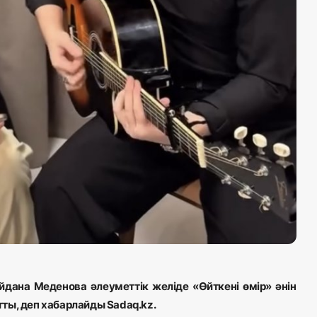
йдана Меденова әлеуметтік желіде «
Өйткені өмір» әнін
тты, деп хабарлайды Sadaq.kz.