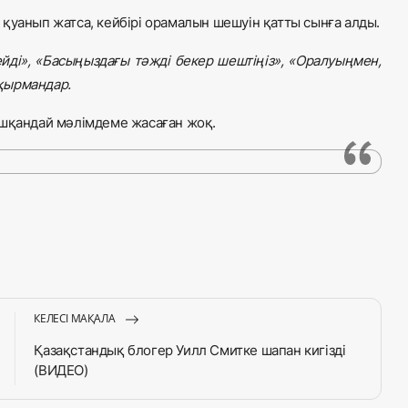
қуанып жатса, кейбірі орамалын шешуін қатты сынға алды.
ді», «Басыңыздағы тәжді бекер шештіңіз», «Оралуыңмен,
оқырмандар.
ешқандай мәлімдеме жасаған жоқ.
КЕЛЕСІ МАҚАЛА
Қазақстандық блогер Уилл Смитке шапан кигізді
(ВИДЕО)