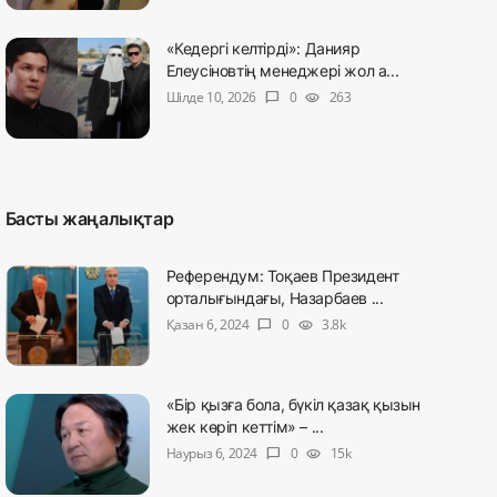
«Кедергі келтірді»: Данияр
Елеусіновтің менеджері жол а...
Шілде 10, 2026
0
263
chat_bubble
visibility
Басты жаңалықтар
Референдум: Тоқаев Президент
орталығындағы, Назарбаев ...
Қазан 6, 2024
0
3.8k
chat_bubble
visibility
«Бір қызға бола, бүкіл қазақ қызын
жек көріп кеттім» – ...
Наурыз 6, 2024
0
15k
chat_bubble
visibility