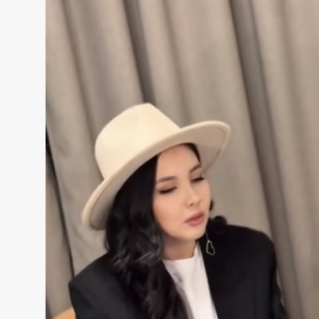
Жаңалықтар
Қоғам
Спорт
Әлем
Журналистік зерттеу
Қазақ тілі