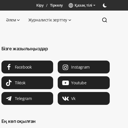
Кіру
/
Тіркелу
Қазақ тілі
Әлем
Журналистік зерттеу
Бізге жазылыңыздар
Facebook
Instagram
Tiktok
Youtube
Telegram
Vk
Ең көп оқылған