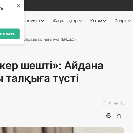
×
бі
ть
 TV
Экономика
Жаңалықтар
Қоғам
Спорт
решить
Меденованың образы талқыға түсті (ВИДЕО)
кер шешті»: Айдана
 талқыға түсті
0
15
chat_bubble
visibility