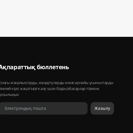
Ақпараттық бюллетень
Соңғы жаңалықтарды, жаңартуларды және арнайы ұсыныстарды
тікелей кіріс жәшігіңізге алу үшін біздің ізбасарлар тізіміне
қосылыңыз
Жазылу