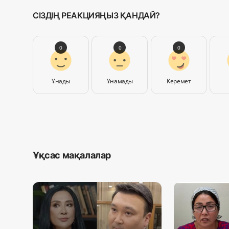
СІЗДІҢ РЕАКЦИЯҢЫЗ ҚАНДАЙ?
0
0
0
Ұнады
Ұнамады
Керемет
Ұқсас мақалалар