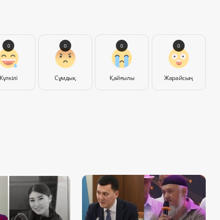
0
0
0
0
Күлкілі
Сұмдық
Қайғылы
Жарайсың