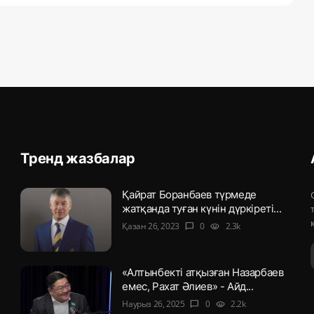
Тренд жазбалар
Қайрат Боранбаев түрмеде
жатқанда туған күнін дүркіреті...
Қазан 26, 2023
0
2.3k
chat_bubble
visibility
«Алтынбекті атқызған Назарбаев
емес, Рахат Әлиев» - Айд...
Наурыз 26, 2025
0
2.2k
chat_bubble
visibility