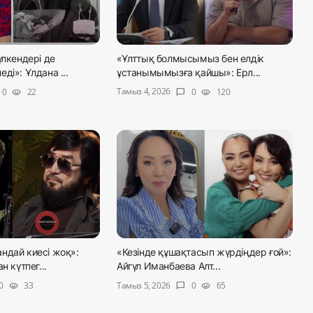
үлкендері де
«Ұлттық болмысымыз бен елдік
ді»: Ұлдана ...
ұстанымымызға қайшы»: Ерл...
Тамыз 4, 2026
0
22
0
120
visibility
chat_bubble
visibility
ндай киесі жоқ»:
«Кезінде құшақтасып жүрдіңдер ғой»:
н күтпег...
Айгүл Иманбаева Алт...
Тамыз 5, 2026
0
33
0
65
visibility
chat_bubble
visibility