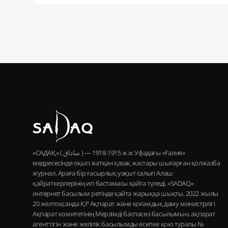
«САДАҚ» ( ساداق ) — 1915-1918 ж.ж Уфадағы «Ғалия»
медресесінде оқып жатқан қазақ жастары шығарған қолжазба
журнал. Араға бір ғасырлық уақыт салып Алаш
қайраткерлерінің игі бастамасы қайта түледі, «SADAQ»
интернет басылым ретінде қайта жарыққа шықты. 2022 жылы
20 желтоқсанда ҚР Ақпарат және қоғамдық даму министрлігі
Ақпарат комитетінің Мерзімді баспасөз басылымын, ақпарат
агенттігін және желілік басылымды есепке қою туралы №