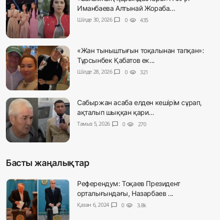
Иманбаева Алтынай Жораба...
Шілде 30, 2026
chat_bubble
0
visibility
435
«Жан тыныштығын тоқалынан тапқан»:
Тұрсынбек Қабатов ек...
Шілде 28, 2026
chat_bubble
0
visibility
321
Сабыржан асаба елден кешірім сұрап,
ақталып шыққан қари...
Тамыз 5, 2026
chat_bubble
0
visibility
270
Басты жаңалықтар
Референдум: Тоқаев Президент
орталығындағы, Назарбаев ...
Қазан 6, 2024
chat_bubble
0
visibility
3.8k