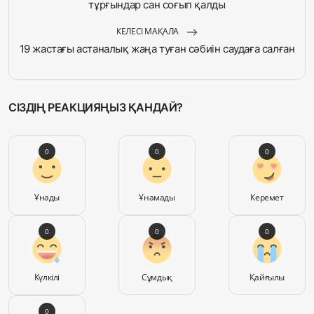
тұрғындар сан соғып қалды
КЕЛЕСІ МАҚАЛА
19 жастағы астаналық жаңа туған сәбиін саудаға салған
СІЗДІҢ РЕАКЦИЯҢЫЗ ҚАНДАЙ?
0
0
0
Ұнады
Ұнамады
Керемет
0
0
0
Күлкілі
Сұмдық
Қайғылы
0