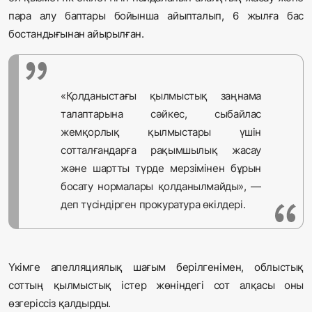
пара алу баптары бойынша айыпталып, 6 жылға бас
бостандығынан айырылған.
«Қолданыстағы қылмыстық заңнама
талаптарына сәйкес, сыбайлас
жемқорлық қылмыстары үшін
сотталғандарға рақымшылық жасау
және шартты түрде мерзімінен бұрын
босату нормалары қолданылмайды», —
деп түсіндірген прокуратура өкілдері.
Үкімге апелляциялық шағым берілгенімен, облыстық
соттың қылмыстық істер жөніндегі сот алқасы оны
өзгеріссіз қалдырды.