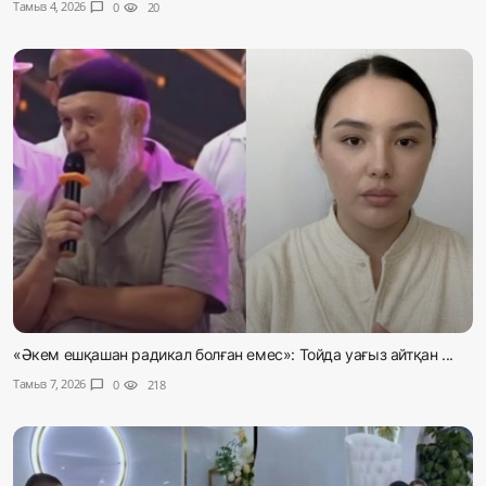
Тамыз 4, 2026
chat_bubble
0
visibility
20
«Әкем ешқашан радикал болған емес»: Тойда уағыз айтқан ...
Тамыз 7, 2026
chat_bubble
0
visibility
218