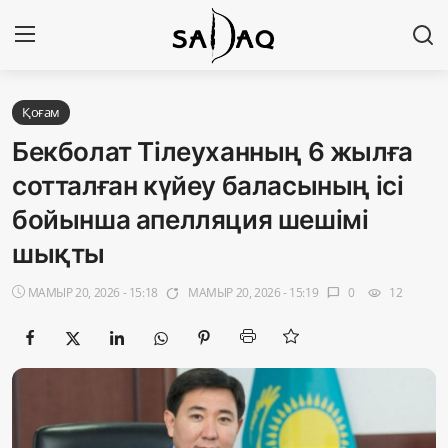
Кіру
Тіркелу
Қоғам
Бекболат Тілеуханның 6 жылға
Басты бет
сотталған күйеу баласының ісі
бойынша апелляция шешімі
Редакциялық байланыстар
шықты
Материалдарды қолдану тәртібі
МАМЫР 20, 2026 - 15:18
МАМЫР 20, 2026 - 15:19
0
12
app_badging
chat_bubble
visibility
Саясат
Sadaq TV
Экономика