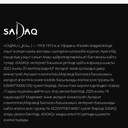
«САДАҚ» ( ساداق ) — 1915-1918 ж.ж Уфадағы «Ғалия» медресесінде
оқып жатқан қазақ жастары шығарған қолжазба журнал. Араға бір
ғасырлық уақыт салып Алаш қайраткерлерінің игі бастамасы қайта
түледі, «SADAQ» интернет басылым ретінде қайта жарыққа шықты.
2022 жылы 20 желтоқсанда ҚР Ақпарат және қоғамдық даму
министрлігі Ақпарат комитетінің Мерзімді баспасөз басылымын,
ақпарат агенттігін және желілік басылымды есепке қою туралы №
KZ69VPY00061352 куәлігі берілді. Латын һәм кирилл қарпіндегі «Sadaq
/ Садақ» журналы дейтін қос атау ресми бекітілді. 2026 жылы 19
наурызда ҚР Мәдениет және ақпарат министрлігі Ақпарат
комитетінің Мерзімді баспасөз басылымын, интернет-басылымды
қайта есепке қою туралы № KZ23VPY00144921 куәлігі берілді. SADAQ
атауы ресми бекітілді, «SADAQ» медиа агенттігі ретінде қызметін
жалғастырады.