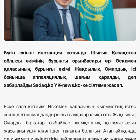
Жаңалықтар
Қоғам
Спорт
Әлем
Бүгін екінші инстанция сотында Шығыс Қазақстан
облысы әкімінің бұрынғы орынбасары әрі Өскемен
Журналистік зерттеу
қаласының бұрынғы әкімі Жақсылық Омардың ісі
бойынша аппеляциялық шағым қаралды, деп
хабарлайды Sadaq.kz YK-news.kz-ке сілтеме жасап.
Қазақ тілі
Еске сала кетейік, Өскемен қаласының қылмыстық істер
жөніндегі мамандандырылған ауданаралық соты Жақсылық
Омарды бірқатар сыбайлас жемқорлық қылмыстарын
жасағаны үшін кінәлі деп таныған болатын. Атап айтқанда,
ол қызметтік өкілеттігін пайдаланып алаяқтық жасау және