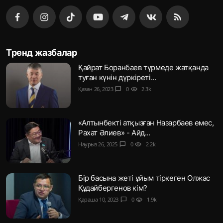
Тренд жазбалар
Қайрат Боранбаев түрмеде жатқанда
туған күнін дүркіреті...
Қазан 26, 2023
chat_bubble
0
visibility
2.3k
«Алтынбекті атқызған Назарбаев емес,
Рахат Әлиев» - Айд...
Наурыз 26, 2025
chat_bubble
0
visibility
2.2k
Бір басына жеті ұйым тіркеген Олжас
Құдайбергенов кім?
Қараша 10, 2023
chat_bubble
0
visibility
1.9k