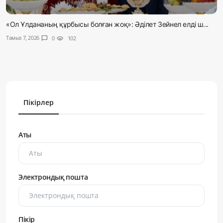
«Ол Ұлдананың құрбысы болған жоқ»: Әділет Зейнел елді ш...
Тамыз 7, 2026
chat_bubble
0
visibility
102
Пікірлер
Аты
Электрондық пошта
Пікір