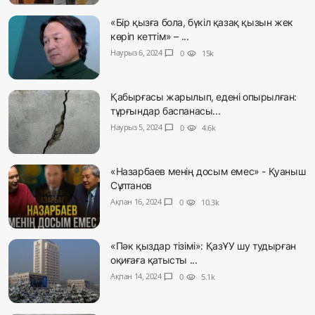
«Бір қызға бола, бүкіл қазақ қызын жек
көріп кеттім» – ...
Наурыз 6, 2024
chat_bubble
0
visibility
15k
Қабырғасы жарылып, едені опырылған:
тұрғындар баспанасы...
Наурыз 5, 2024
chat_bubble
0
visibility
4.6k
«Назарбаев менің досым емес» - Қуаныш
Сұлтанов
Ақпан 16, 2024
chat_bubble
0
visibility
10.3k
«Пәк қыздар тізімі»: ҚазҰУ шу тудырған
оқиғаға қатысты ...
Ақпан 14, 2024
chat_bubble
0
visibility
5.1k