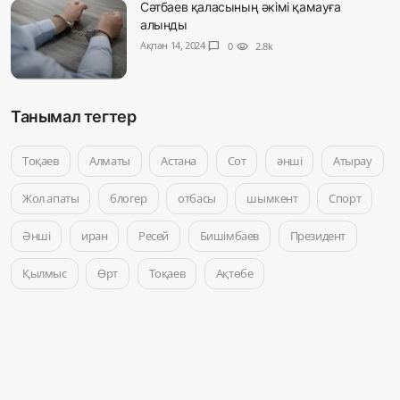
Сәтбаев қаласының әкімі қамауға
алынды
Ақпан 14, 2024
chat_bubble
0
visibility
2.8k
Танымал тегтер
Тоқаев
Алматы
Астана
Сот
әнші
Атырау
Жол апаты
блогер
отбасы
шымкент
Спорт
Әнші
иран
Ресей
Бишімбаев
Президент
Қылмыс
Өрт
Тоқаев
Ақтөбе