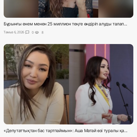
Бұрынғы енем менен 25 миллион теңге өндіріп алуды талап...
Тамыз 6, 2026
chat_bubble
0
visibility
8
«Депутаттықтан бас тартпаймын»: Аша Матай өзі туралы қа...