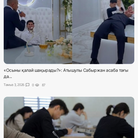
«Осыны қалай шақырады?»: Атышулы Сабыржан асаба тағы
да...
Тамыз 3, 2026
chat_bubble
0
visibility
87