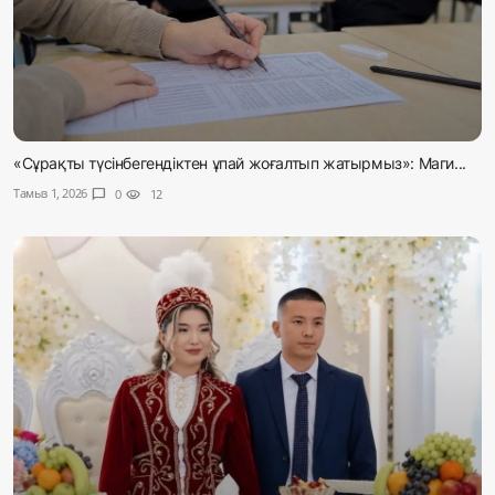
«Сұрақты түсінбегендіктен ұпай жоғалтып жатырмыз»: Маги...
Тамыз 1, 2026
chat_bubble
0
visibility
12