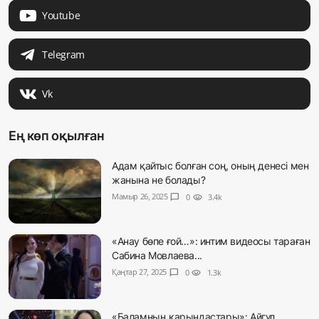
Youtube
Telegram
Vk
Ең көп оқылған
Адам қайтыс болған соң, оның денесі мен
жанына не болады?
Мамыр 26, 2025
chat_bubble
0
visibility
3.4k
«Анау бөпе ғой…»: интим видеосы тараған
Сабина Мовлаева...
Қаңтар 27, 2025
chat_bubble
0
visibility
1.3k
«Баламның қарындастары»: Айгүл