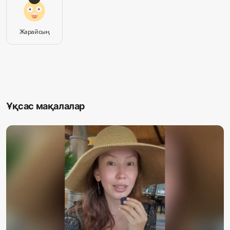
Жарайсың
Ұқсас мақалалар