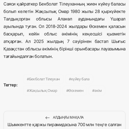
Саяси қайраткер Бекболат Тілеуханның жиен күйеу баласы
болып келетін Жақсылық Омар 1980 жылы 28 қыркүйекте
Талдықорған облысы Алакөл ауданындағы Үшарал
ауылында туған. Ол 2018-2024 жылдары Өскемен қаласын
басқарып, кейін облыс әкімінің кеңесшісі қызметін
атқарған. Ал 2025 жылдың 7 сәуірінен бастап Шығыс
Қазақстан облысы әкімінің бірінші орынбасары лауазымына
тағайындалған болатын.
Бекболат Тілеухан
күйеу бала
Тегтер:
Жақсылық Омар
Өскемен
әкім
АЛДЫҢҒЫ МАҚАЛА
Шымкентте қаржы пирамидасына 700 млн теңге салған