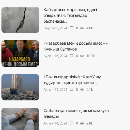
Қабырғасы жарылып, едені
опырылған: тұрғындар
баспанасы...
Наурыз 5, 2024
0
4.6k
chat_bubble
visibility
«Назарбаев менің досым емес» -
Қуаныш Сұлтанов
Ақпан 16, 2024
0
10.3k
chat_bubble
visibility
«Пәк қыздар тізімі»: ҚазҰУ шу
тудырған оқиғаға қатысты ...
Ақпан 14, 2024
0
5.1k
chat_bubble
visibility
Сәтбаев қаласының әкімі қамауға
алынды
Ақпан 14, 2024
0
2.8k
chat_bubble
visibility