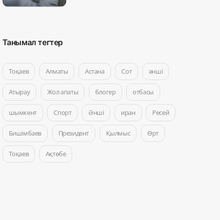
Танымал тегтер
Тоқаев
Алматы
Астана
Сот
әнші
Атырау
Жол апаты
блогер
отбасы
шымкент
Спорт
Әнші
иран
Ресей
Бишімбаев
Президент
Қылмыс
Өрт
Тоқаев
Ақтөбе