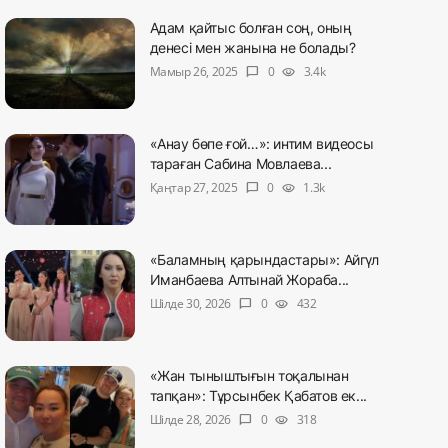
Адам қайтыс болған соң, оның
денесі мен жанына не болады?
Мамыр 26, 2025
0
3.4k
chat_bubble
visibility
«Анау бөпе ғой…»: интим видеосы
тараған Сабина Мовлаева...
Қаңтар 27, 2025
0
1.3k
chat_bubble
visibility
«Баламның қарындастары»: Айгүл
Иманбаева Алтынай Жораба...
Шілде 30, 2026
0
432
chat_bubble
visibility
«Жан тыныштығын тоқалынан
тапқан»: Тұрсынбек Қабатов ек...
Шілде 28, 2026
0
318
chat_bubble
visibility