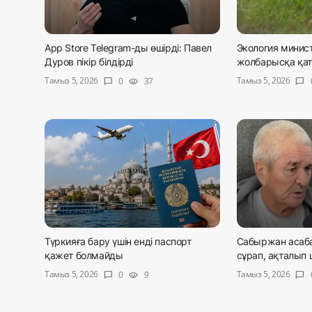
App Store Telegram-ды өшірді: Павел
Экология минист
Дуров пікір білдірді
жолбарысқа қаты
Тамыз 5, 2026
Тамыз 5, 2026
0
37
chat_bubble
visibility
chat_bubble
Түркияға бару үшін енді паспорт
Сабыржан асаба
қажет болмайды
сұрап, ақталып 
Тамыз 5, 2026
Тамыз 5, 2026
0
9
chat_bubble
visibility
chat_bubble