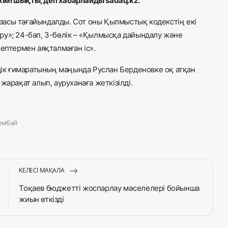
імі шықты, деп хабарлайды sadaq.kz.
засы тағайындалды. Сот оны Қылмыстық кодекстің екі
тіру»; 24-бап, 3-бөлік – «Қылмысқа дайындалу және
ептермен аяқталмаған іс».
мдік ғимаратының маңында Руслан Берденовке оқ атқан
жарақат алып, ауруханаға жеткізілді.
ембай
КЕЛЕСІ МАҚАЛА
Тоқаев бюджетті жоспарлау мәселелері бойынша
жиын өткізді