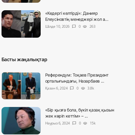
«Кедергі келтірді»: Данияр
Елеусіновтің менеджері жол а...
Шілде 10, 2026
0
263
chat_bubble
visibility
Басты жаңалықтар
Референдум: Тоқаев Президент
орталығындағы, Назарбаев ...
Қазан 6, 2024
0
3.8k
chat_bubble
visibility
«Бір қызға бола, бүкіл қазақ қызын
жек көріп кеттім» – ...
Наурыз 6, 2024
0
15k
chat_bubble
visibility