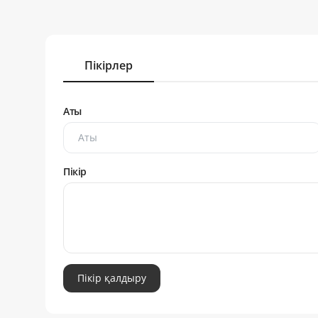
Пікірлер
Аты
Пікір
Пікір қалдыру