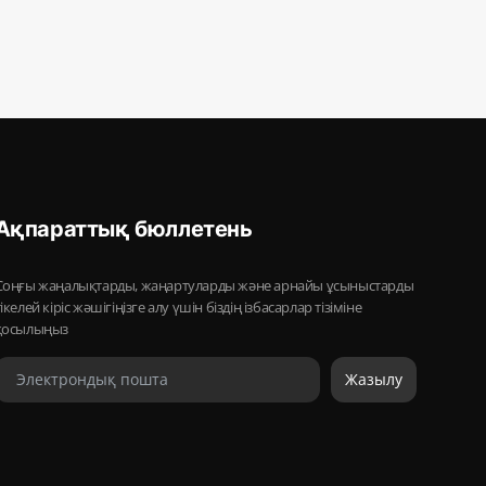
Ақпараттық бюллетень
Соңғы жаңалықтарды, жаңартуларды және арнайы ұсыныстарды
тікелей кіріс жәшігіңізге алу үшін біздің ізбасарлар тізіміне
қосылыңыз
Жазылу