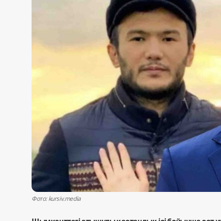
Жаңалықтар
Қоғам
Спорт
Әлем
Журналистік зерттеу
Қазақ тілі
Фото: kursiv.media