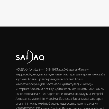
«САДАҚ» ( ساداق ) — 1915-1918 ж.ж Уфадағы «Ғалия»
медресесінде оқып жатқан қазақ жастары шығарған қолжазба
журнал. Араға бір ғасырлық уақыт салып Алаш
қайраткерлерінің игі бастамасы қайта түледі, «SADAQ»
интернет басылым ретінде қайта жарыққа шықты. 2022 жылы
20 желтоқсанда ҚР Ақпарат және қоғамдық даму министрлігі
Ақпарат комитетінің Мерзімді баспасөз басылымын, ақпарат
агенттігін және желілік басылымды есепке қою туралы №
KZ69VPY00061352 куәлігі берілді. Латын һәм кирилл қарпіндегі