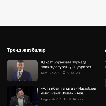
Тренд жазбалар
Қайрат Боранбаев түрмеде
жатқанда туған күнін дүркіреті...
Қазан 26, 2023
0
2.3k
chat_bubble
visibility
«Алтынбекті атқызған Назарбаев
емес, Рахат Әлиев» - Айд...
Наурыз 26, 2025
0
2.2k
chat_bubble
visibility