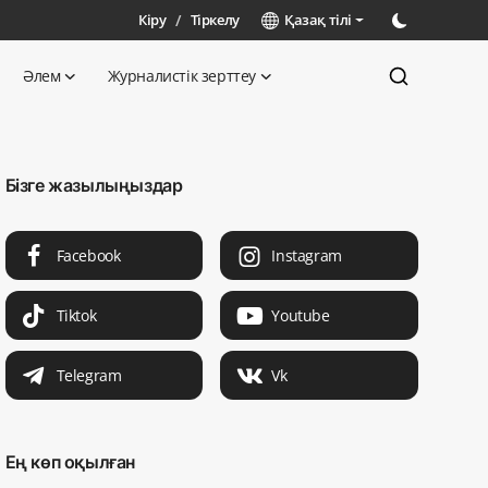
Кіру
/
Тіркелу
Қазақ тілі
Әлем
Журналистік зерттеу
Бізге жазылыңыздар
Facebook
Instagram
Tiktok
Youtube
Telegram
Vk
Ең көп оқылған