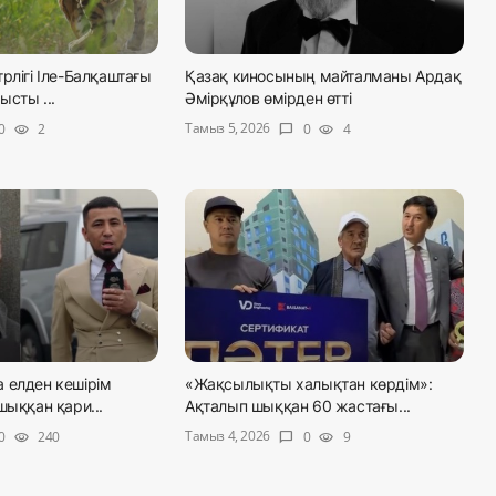
рлігі Іле-Балқаштағы
Қазақ киносының майталманы Ардақ
сты ...
Әмірқұлов өмірден өтті
Тамыз 5, 2026
0
2
0
4
visibility
chat_bubble
visibility
 елден кешірім
«Жақсылықты халықтан көрдім»:
шыққан қари...
Ақталып шыққан 60 жастағы...
Тамыз 4, 2026
0
240
0
9
visibility
chat_bubble
visibility