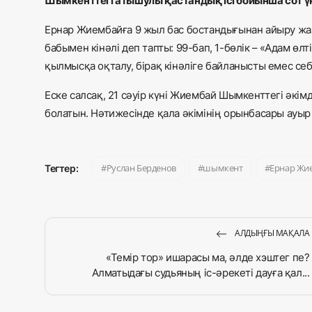
Шымкенттегі атышулы қастандық ісі бойынша сот үк
Ернар Жиембайға 9 жыл бас бостандығынан айыру жа
бабымен кінәлі деп тапты: 99-бап, 1-бөлік – «Адам өл
қылмысқа оқталу, бірақ кінәліге байланысты емес себ
Еске салсақ, 21 сәуір күні Жиембай Шымкенттегі әкі
болатын. Нәтижесінде қала әкімінің орынбасары ауыр 
Руслан Берденов
шымкент
Ернар Жи
Тегтер:
АЛДЫҢҒЫ МАҚАЛА
«Темір тор» ишарасы ма, әлде хэштег пе?
Алматыдағы судьяның іс-әрекеті дауға қал...