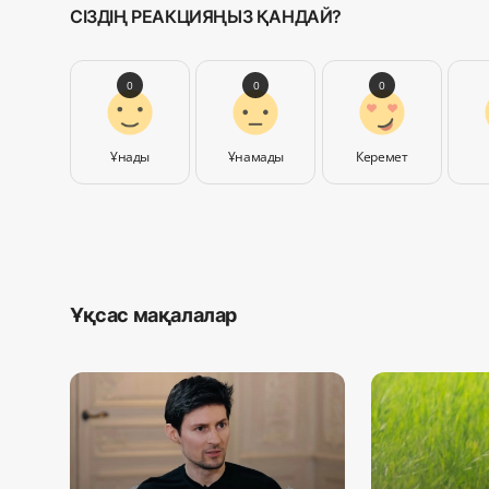
СІЗДІҢ РЕАКЦИЯҢЫЗ ҚАНДАЙ?
0
0
0
Ұнады
Ұнамады
Керемет
Ұқсас мақалалар