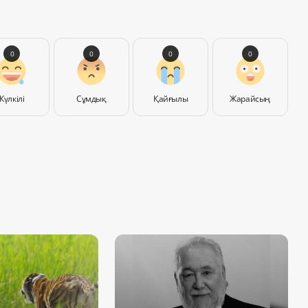
0
0
0
0
Күлкілі
Сұмдық
Қайғылы
Жарайсың