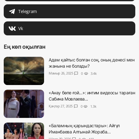
Telegram
Vk
Ең көп оқылған
Адам қайтыс болған соң, оның денесі мен
жанына не болады?
Мамыр 26, 2025
chat_bubble
0
visibility
3.4k
«Анау бөпе ғой…»: интим видеосы тараған
Сабина Мовлаева...
Қаңтар 27, 2025
chat_bubble
0
visibility
1.3k
«Баламның қарындастары»: Айгүл
Иманбаева Алтынай Жораба...
Шілде 30, 2026