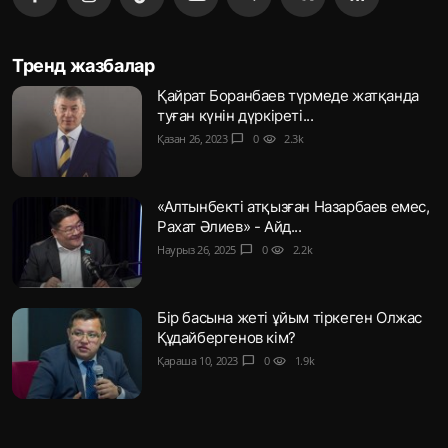
Тренд жазбалар
Қайрат Боранбаев түрмеде жатқанда
туған күнін дүркіреті...
Қазан 26, 2023
chat_bubble
0
visibility
2.3k
«Алтынбекті атқызған Назарбаев емес,
Рахат Әлиев» - Айд...
Наурыз 26, 2025
chat_bubble
0
visibility
2.2k
Бір басына жеті ұйым тіркеген Олжас
Құдайбергенов кім?
Қараша 10, 2023
chat_bubble
0
visibility
1.9k