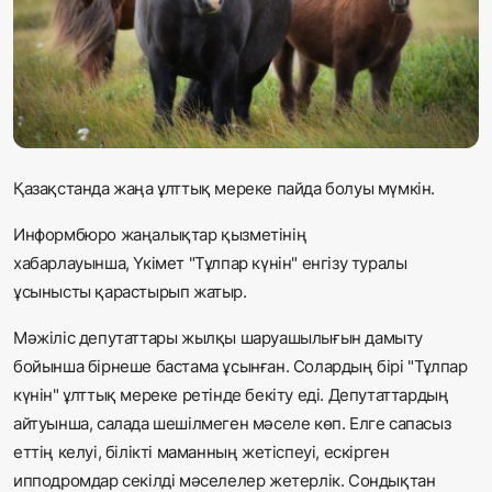
Жаңалықтар
Қоғам
Спорт
Әлем
Қазақстанда жаңа ұлттық мереке пайда болуы мүмкін.
Журналистік зерттеу
Информбюро жаңалықтар қызметінің
хабарлауынша, Үкімет "Тұлпар күнін" енгізу туралы
ұсынысты қарастырып жатыр.
Қазақ тілі
Мәжіліс депутаттары жылқы шаруашылығын дамыту
бойынша бірнеше бастама ұсынған. Солардың бірі "Тұлпар
күнін" ұлттық мереке ретінде бекіту еді. Депутаттардың
айтуынша, салада шешілмеген мәселе көп. Елге сапасыз
еттің келуі, білікті маманның жетіспеуі, ескірген
ипподромдар секілді мәселелер жетерлік. Сондықтан