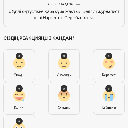
КЕЛЕСІ МАҚАЛА
«Күллі оңтүстікке қара күйе жақты»: Белгілі журналист
әнші Наркенже Серікбаеваны...
СІЗДІҢ РЕАКЦИЯҢЫЗ ҚАНДАЙ?
0
0
0
Ұнады
Ұнамады
Керемет
0
0
0
Күлкілі
Сұмдық
Қайғылы
0