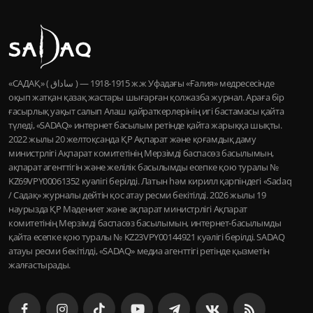
«САДАҚ» ( ساداق ) — 1915-1918 ж.ж Уфадағы «Ғалия» медресесінде
оқып жатқан қазақ жастары шығарған қолжазба журнал. Араға бір
ғасырлық уақыт салып Алаш қайраткерлерінің игі бастамасы қайта
түледі, «SADAQ» интернет басылым ретінде қайта жарыққа шықты.
2022 жылы 20 желтоқсанда ҚР Ақпарат және қоғамдық даму
министрлігі Ақпарат комитетінің Мерзімді баспасөз басылымын,
ақпарат агенттігін және желілік басылымды есепке қою туралы №
KZ69VPY00061352 куәлігі берілді. Латын һәм кирилл қарпіндегі «Sadaq
/ Садақ» журналы дейтін қос атау ресми бекітілді. 2026 жылы 19
наурызда ҚР Мәдениет және ақпарат министрлігі Ақпарат
комитетінің Мерзімді баспасөз басылымын, интернет-басылымды
қайта есепке қою туралы № KZ23VPY00144921 куәлігі берілді. SADAQ
атауы ресми бекітілді, «SADAQ» медиа агенттігі ретінде қызметін
жалғастырады.