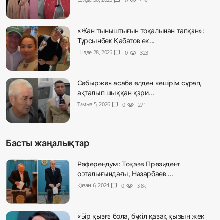
chat_bubble
0
visibility
437
«Жан тыныштығын тоқалынан тапқан»:
Тұрсынбек Қабатов ек...
Шілде 28, 2026
chat_bubble
0
visibility
323
Сабыржан асаба елден кешірім сұрап,
ақталып шыққан қари...
Тамыз 5, 2026
chat_bubble
0
visibility
271
Басты жаңалықтар
Референдум: Тоқаев Президент
орталығындағы, Назарбаев ...
Қазан 6, 2024
chat_bubble
0
visibility
3.8k
«Бір қызға бола, бүкіл қазақ қызын жек