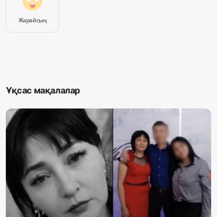
Жарайсың
Ұқсас мақалалар