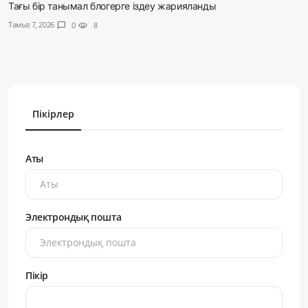
Тағы бір танымал блогерге іздеу жарияланды
Тамыз 7, 2026
chat_bubble
0
visibility
8
Пікірлер
Аты
Электрондық пошта
Пікір