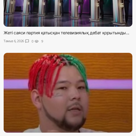
Жеті саяси партия қатысқан телевизиялық дебат қорытынды...
Тамыз 6, 2026
chat_bubble
0
visibility
9