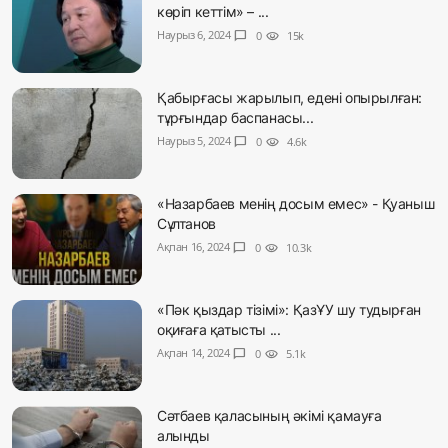
көріп кеттім» – ...
Наурыз 6, 2024
chat_bubble
0
visibility
15k
Қабырғасы жарылып, едені опырылған:
тұрғындар баспанасы...
Наурыз 5, 2024
chat_bubble
0
visibility
4.6k
«Назарбаев менің досым емес» - Қуаныш
Сұлтанов
Ақпан 16, 2024
chat_bubble
0
visibility
10.3k
«Пәк қыздар тізімі»: ҚазҰУ шу тудырған
оқиғаға қатысты ...
Ақпан 14, 2024
chat_bubble
0
visibility
5.1k
Сәтбаев қаласының әкімі қамауға
алынды