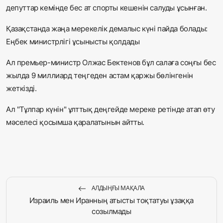
депуттар кемінде бес ат спорты кешенін салуды ұсынған.
Қазақстанда жаңа мерекелік демалыс күні пайда болады:
Еңбек министрлігі ұсынысты қолдады
Ал премьер-министр Олжас Бектенов бұл салаға соңғы бес
жылда 9 миллиард теңгеден астам қаржы бөлінгенін
жеткізді.
Ал "Тұлпар күнін" ұлттық деңгейде мереке ретінде атап өту
мәселесі қосымша қаралатынын айтты.
АЛДЫҢҒЫ МАҚАЛА
Израиль мен Иранның атысты тоқтатуы ұзаққа
созылмады