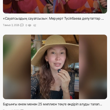
«Сауатсыздың сауатсызы»: Меруерт Түсіпбаева депутаттар ...
Тамыз 3, 2026
chat_bubble
0
visibility
62
Бұрынғы енем менен 25 миллион теңге өндіріп алуды талап...