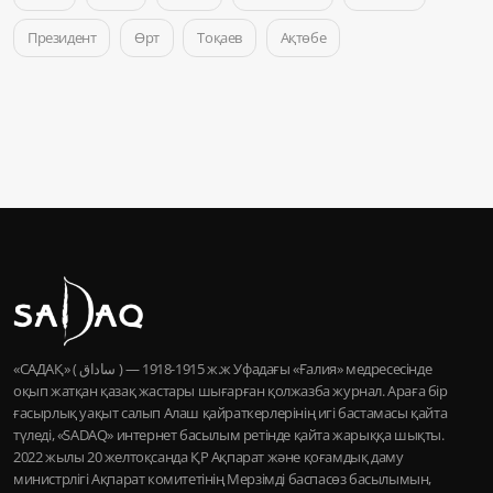
Президент
Өрт
Тоқаев
Ақтөбе
«САДАҚ» ( ساداق ) — 1915-1918 ж.ж Уфадағы «Ғалия» медресесінде
оқып жатқан қазақ жастары шығарған қолжазба журнал. Араға бір
ғасырлық уақыт салып Алаш қайраткерлерінің игі бастамасы қайта
түледі, «SADAQ» интернет басылым ретінде қайта жарыққа шықты.
2022 жылы 20 желтоқсанда ҚР Ақпарат және қоғамдық даму
министрлігі Ақпарат комитетінің Мерзімді баспасөз басылымын,