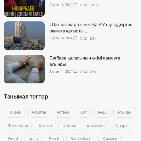
Ақпан 16, 2024
chat_bubble
0
visibility
10.3k
«Пәк қыздар тізімі»: ҚазҰУ шу тудырған
оқиғаға қатысты ...
Ақпан 14, 2024
chat_bubble
0
visibility
5.1k
Сәтбаев қаласының әкімі қамауға
алынды
Ақпан 14, 2024
chat_bubble
0
visibility
2.8k
Танымал тегтер
Тоқаев
Алматы
Астана
Сот
әнші
Атырау
Жол апаты
блогер
отбасы
шымкент
Спорт
Әнші
иран
Ресей
Бишімбаев
Қылмыс