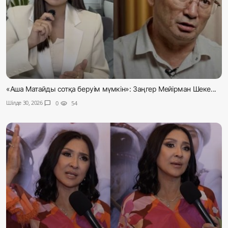
«Аша Матайды сотқа беруім мүмкін»: Заңгер Мейірман Шеке...
Шілде 30, 2026
chat_bubble
0
visibility
54