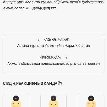
федерациясының қатысуымен біріккен шешім қабылдағаны
дұрыс болады», - дейді депутат.
АЛДЫҢҒЫ МАҚАЛА
Астана тұрғыны Үкімет үйін жармақ болған
КЕЛЕСІ МАҚАЛА
Ақмола облысында подполковник есірткі сатып келген
СІЗДІҢ РЕАКЦИЯҢЫЗ ҚАНДАЙ?
0
1
0