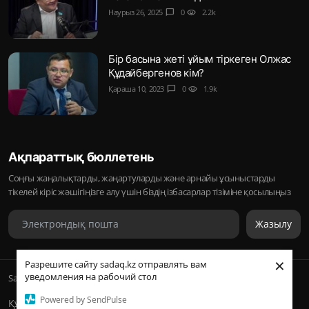
Наурыз 26, 2025
chat_bubble
0
visibility
2.2k
Бір басына жеті ұйым тіркеген Олжас
Құдайбергенов кім?
Қараша 10, 2023
chat_bubble
0
visibility
1.9k
Ақпараттық бюллетень
Соңғы жаңалықтарды, жаңартуларды және арнайы ұсыныстарды
тікелей кіріс жәшігіңізге алу үшін біздің ізбасарлар тізіміне қосылыңыз
Жазылу
×
Разрешите сайту sadaq.kz отправлять вам
уведомления на рабочий стол
Sadaq © 2026, Inc. | ᛢᚣᚦᚣᛟ | Барлық құқықтары қорғалған
Powered by SendPulse
Құпиялылық саясаты