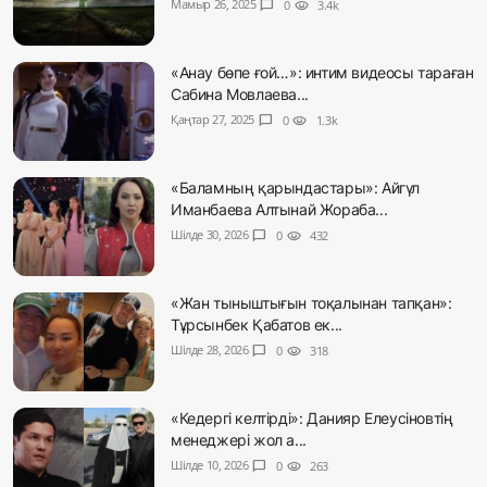
Мамыр 26, 2025
chat_bubble
0
visibility
3.4k
«Анау бөпе ғой…»: интим видеосы тараған
Сабина Мовлаева...
Қаңтар 27, 2025
chat_bubble
0
visibility
1.3k
«Баламның қарындастары»: Айгүл
Иманбаева Алтынай Жораба...
Шілде 30, 2026
chat_bubble
0
visibility
432
«Жан тыныштығын тоқалынан тапқан»:
Тұрсынбек Қабатов ек...
Шілде 28, 2026
chat_bubble
0
visibility
318
«Кедергі келтірді»: Данияр Елеусіновтің
менеджері жол а...
Шілде 10, 2026
chat_bubble
0
visibility
263