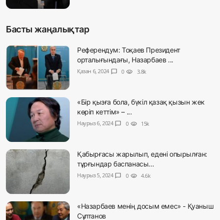
Басты жаңалықтар
Референдум: Тоқаев Президент
орталығындағы, Назарбаев ...
Қазан 6, 2024
chat_bubble
0
visibility
3.8k
«Бір қызға бола, бүкіл қазақ қызын жек
көріп кеттім» – ...
Наурыз 6, 2024
chat_bubble
0
visibility
15k
Қабырғасы жарылып, едені опырылған:
тұрғындар баспанасы...
Наурыз 5, 2024
chat_bubble
0
visibility
4.6k
«Назарбаев менің досым емес» - Қуаныш
Сұлтанов