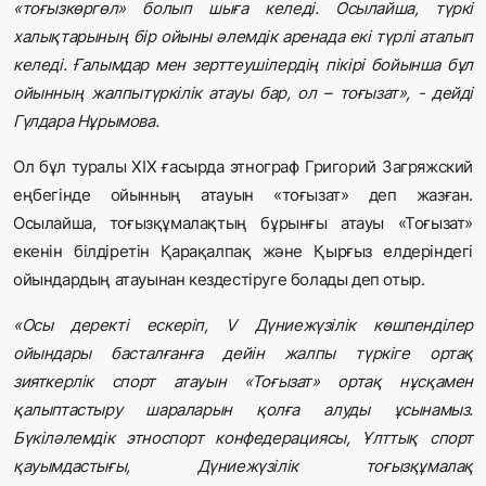
«тоғызкөргөл» болып шыға келеді. Осылайша, түркі
халықтарының бір ойыны әлемдік аренада екі түрлі аталып
келеді. Ғалымдар мен зерттеушілердің пікірі бойынша бұл
ойынның жалпытүркілік атауы бар, ол – тоғызат», - дейді
Гүлдара Нұрымова.
Ол бұл туралы XIX ғасырда этнограф Григорий Загряжский
еңбегінде ойынның атауын «тоғызат» деп жазған.
Осылайша, тоғызқұмалақтың бұрынғы атауы «Тоғызат»
екенін білдіретін Қарақалпақ және Қырғыз елдеріндегі
ойындардың атауынан кездестіруге болады деп отыр.
«Осы деректі ескеріп, V Дүниежүзілік көшпенділер
ойындары басталғанға дейін жалпы түркіге ортақ
зияткерлік спорт атауын «Тоғызат» ортақ нұсқамен
қалыптастыру шараларын қолға алуды ұсынамыз.
Бүкіләлемдік этноспорт конфедерациясы, Ұлттық спорт
қауымдастығы, Дүниежүзілік тоғызқұмалақ