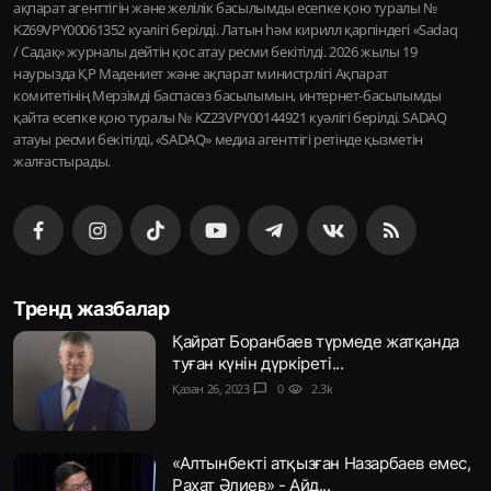
ақпарат агенттігін және желілік басылымды есепке қою туралы №
KZ69VPY00061352 куәлігі берілді. Латын һәм кирилл қарпіндегі «Sadaq
/ Садақ» журналы дейтін қос атау ресми бекітілді. 2026 жылы 19
наурызда ҚР Мәдениет және ақпарат министрлігі Ақпарат
комитетінің Мерзімді баспасөз басылымын, интернет-басылымды
қайта есепке қою туралы № KZ23VPY00144921 куәлігі берілді. SADAQ
атауы ресми бекітілді, «SADAQ» медиа агенттігі ретінде қызметін
жалғастырады.
Тренд жазбалар
Қайрат Боранбаев түрмеде жатқанда
туған күнін дүркіреті...
Қазан 26, 2023
chat_bubble
0
visibility
2.3k
«Алтынбекті атқызған Назарбаев емес,
Рахат Әлиев» - Айд...