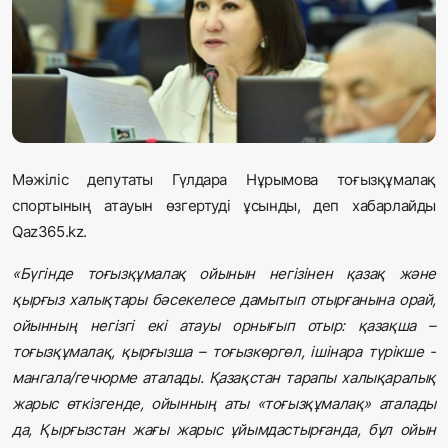
Жаңалықтар
Қоғам
Спорт
Әлем
Мәжіліс депутаты Гүлдара Нұрымова тоғызқұмалақ
спортының атауын өзгертуді ұсынды, деп хабарлайды
Журналистік зерттеу
Qaz365.kz.
«Бүгінде тоғызқұмалақ ойынын негізінен қазақ және
Қазақ тілі
қырғыз халықтары бәсекелесе дамытып отырғанына орай,
ойынның негізгі екі атауы орнығып отыр: қазақша –
тоғызқұмалақ, қырғызша – тоғызкөргөл, ішінара түрікше -
мангала/гечюрме аталады. Қазақстан тарапы халықаралық
жарыс өткізгенде, ойынның аты «тоғызқұмалақ» аталады
да, Қырғызстан жағы жарыс ұйымдастырғанда, бұл ойын