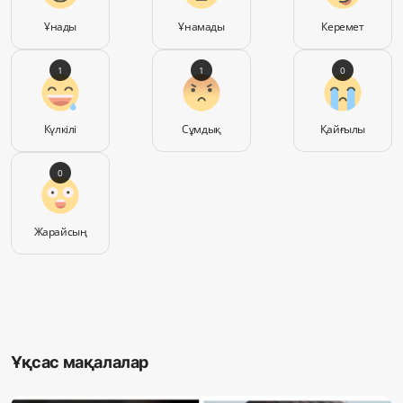
Ұнады
Ұнамады
Керемет
1
1
0
Күлкілі
Сұмдық
Қайғылы
0
Жарайсың
Ұқсас мақалалар