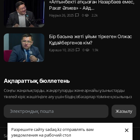
«Алтынбекті атқызған Назарбаев емес,
Рахат Әлиев» - Айд...
Наурыз 26, 2025
chat_bubble
0
visibility
2.2k
Бір басына жеті ұйым тіркеген Олжас
Құдайбергенов кім?
Қараша 10, 2023
chat_bubble
0
visibility
1.9k
Ақпараттық бюллетень
Соңғы жаңалықтарды, жаңартуларды және арнайы ұсыныстарды
тікелей кіріс жәшігіңізге алу үшін біздің ізбасарлар тізіміне қосылыңыз
Жазылу
×
Разрешите сайту sadaq.kz отправлять вам
уведомления на рабочий стол
Sadaq © 2026, Inc. | ᛢᚣᚦᚣᛟ | Барлық құқықтары қорғалған