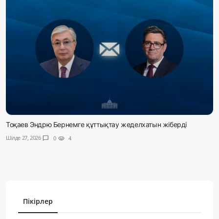
Тоқаев Эндрю Бернемге құттықтау жеделхатын жіберді
Шілде 27, 2026
chat_bubble
0
visibility
4
Пікірлер