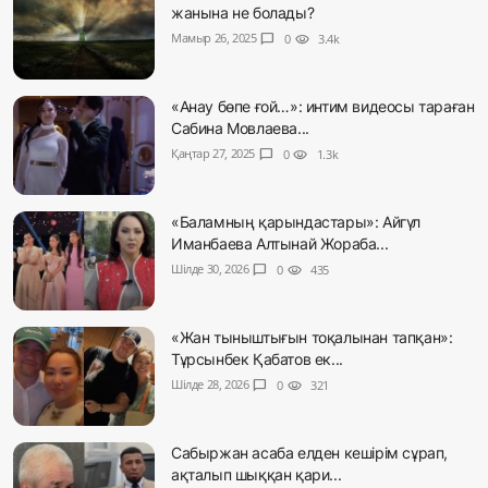
жанына не болады?
Мамыр 26, 2025
chat_bubble
0
visibility
3.4k
«Анау бөпе ғой…»: интим видеосы тараған
Сабина Мовлаева...
Қаңтар 27, 2025
chat_bubble
0
visibility
1.3k
«Баламның қарындастары»: Айгүл
Иманбаева Алтынай Жораба...
Шілде 30, 2026
chat_bubble
0
visibility
435
«Жан тыныштығын тоқалынан тапқан»:
Тұрсынбек Қабатов ек...
Шілде 28, 2026
chat_bubble
0
visibility
321
Сабыржан асаба елден кешірім сұрап,
ақталып шыққан қари...