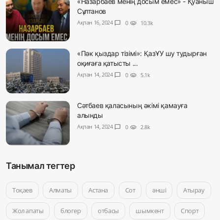
«Назарбаев менің досым емес» - Қуаныш
Сұлтанов
Ақпан 16, 2024
chat_bubble
0
visibility
10.3k
«Пәк қыздар тізімі»: ҚазҰУ шу тудырған
оқиғаға қатысты ...
Ақпан 14, 2024
chat_bubble
0
visibility
5.1k
Сәтбаев қаласының әкімі қамауға
алынды
Ақпан 14, 2024
chat_bubble
0
visibility
2.8k
Танымал тегтер
Тоқаев
Алматы
Астана
Сот
әнші
Атырау
Жол апаты
блогер
отбасы
шымкент
Спорт