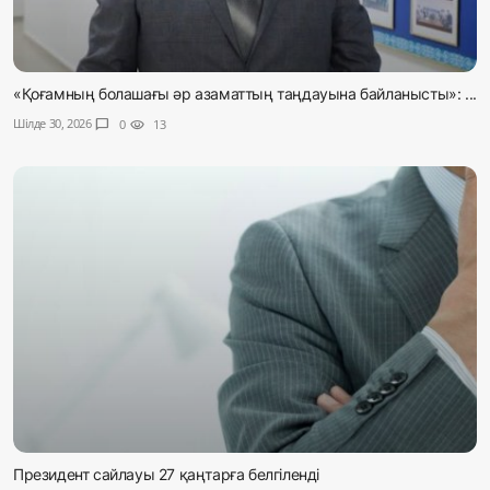
«Қоғамның болашағы әр азаматтың таңдауына байланысты»: ...
Шілде 30, 2026
chat_bubble
0
visibility
13
Президент сайлауы 27 қаңтарға белгіленді