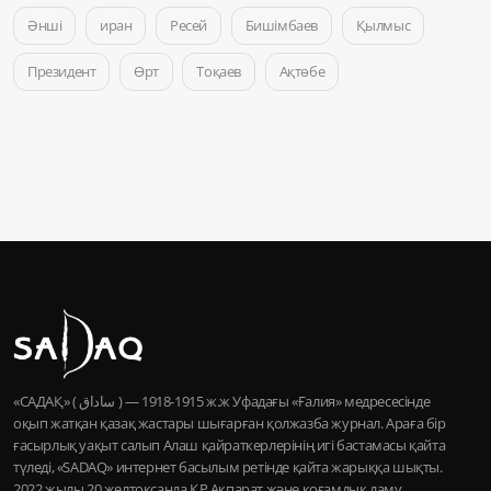
Әнші
иран
Ресей
Бишімбаев
Қылмыс
Президент
Өрт
Тоқаев
Ақтөбе
«САДАҚ» ( ساداق ) — 1915-1918 ж.ж Уфадағы «Ғалия» медресесінде
оқып жатқан қазақ жастары шығарған қолжазба журнал. Араға бір
ғасырлық уақыт салып Алаш қайраткерлерінің игі бастамасы қайта
түледі, «SADAQ» интернет басылым ретінде қайта жарыққа шықты.
2022 жылы 20 желтоқсанда ҚР Ақпарат және қоғамдық даму