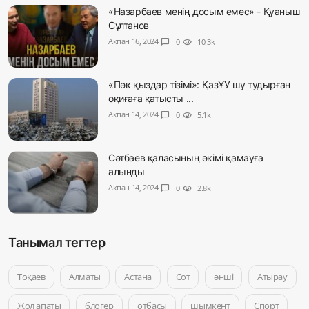
«Назарбаев менің досым емес» - Қуаныш
Сұлтанов
Ақпан 16, 2024
chat_bubble
0
visibility
10.3k
«Пәк қыздар тізімі»: ҚазҰУ шу тудырған
оқиғаға қатысты ...
Ақпан 14, 2024
chat_bubble
0
visibility
5.1k
Сәтбаев қаласының әкімі қамауға
алынды
Ақпан 14, 2024
chat_bubble
0
visibility
2.8k
Танымал тегтер
Тоқаев
Алматы
Астана
Сот
әнші
Атырау
Жол апаты
блогер
отбасы
шымкент
Спорт