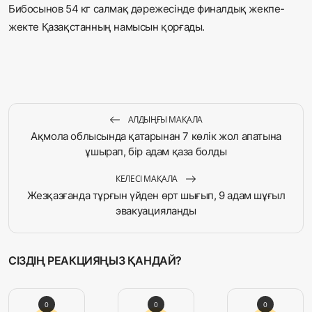
Бибосынов 54 кг салмақ дәрежесінде финалдық жекпе-
жекте Қазақстанның намысын қорғады.
АЛДЫҢҒЫ МАҚАЛА
Ақмола облысында қатарынан 7 көлік жол апатына
ұшырап, бір адам қаза болды
КЕЛЕСІ МАҚАЛА
Жезқазғанда тұрғын үйден өрт шығып, 9 адам шұғыл
эвакуацияланды
СІЗДІҢ РЕАКЦИЯҢЫЗ ҚАНДАЙ?
0
0
0