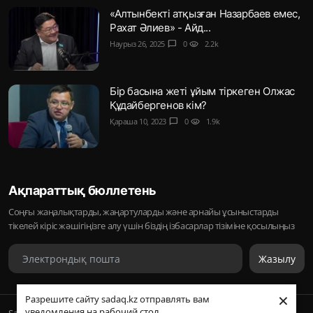
«Алтынбекті атқызған Назарбаев емес,
Рахат Әлиев» - Айд...
Наурыз 26, 2025
chat_bubble
0
visibility
2.2k
Бір басына жеті ұйым тіркеген Олжас
Құдайбергенов кім?
Қараша 10, 2023
chat_bubble
0
visibility
1.9k
Ақпараттық бюллетень
Соңғы жаңалықтарды, жаңартуларды және арнайы ұсыныстарды
тікелей кіріс жәшігіңізге алу үшін біздің ізбасарлар тізіміне қосылыңыз
Жазылу
×
Разрешите сайту sadaq.kz отправлять вам
уведомления на рабочий стол