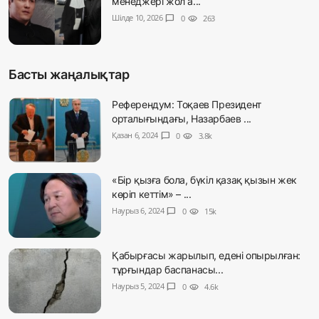
менеджері жол а...
Шілде 10, 2026
chat_bubble
0
visibility
263
Басты жаңалықтар
Референдум: Тоқаев Президент
орталығындағы, Назарбаев ...
Қазан 6, 2024
chat_bubble
0
visibility
3.8k
«Бір қызға бола, бүкіл қазақ қызын жек
көріп кеттім» – ...
Наурыз 6, 2024
chat_bubble
0
visibility
15k
Қабырғасы жарылып, едені опырылған:
тұрғындар баспанасы...
Наурыз 5, 2024
chat_bubble
0
visibility
4.6k