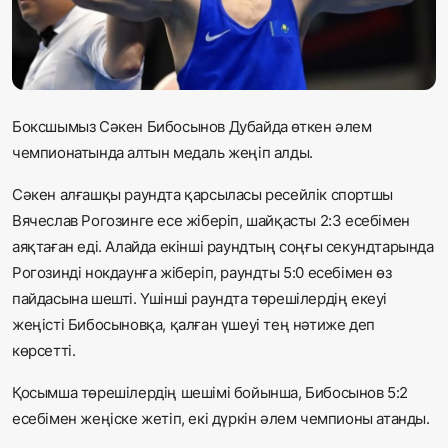
Жаңалықтар
Қоғам
Спорт
Боксшымыз Сәкен Бибосынов Дубайда өткен әлем
чемпионатында алтын медаль жеңіп алды.
Әлем
Сәкен алғашқы раундта қарсыласы ресейлік спортшы
Журналистік зерттеу
Вячеслав Рогозинге есе жіберіп, шайқасты 2:3 есебімен
аяқтаған еді. Алайда екінші раундтың соңғы секундтарында
Рогозинді нокдаунға жіберіп, раундты 5:0 есебімен өз
Қазақ тілі
пайдасына шешті. Үшінші раундта төрешілердің екеуі
жеңісті Бибосыновқа, қалған үшеуі тең нәтиже деп
көрсетті.
Қосымша төрешілердің шешімі бойынша, Бибосынов 5:2
есебімен жеңіске жетіп, екі дүркін әлем чемпионы атанды.