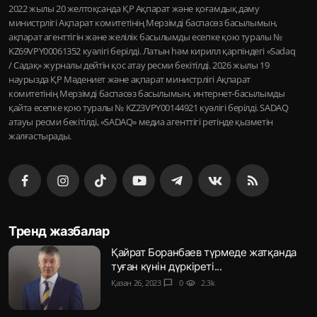
2022 жылы 20 желтоқсанда ҚР Ақпарат және қоғамдық даму
министрлігі Ақпарат комитетінің Мерзімді баспасөз басылымын,
ақпарат агенттігін және желілік басылымды есепке қою туралы №
KZ69VPY00061352 куәлігі берілді. Латын һәм кирилл қарпіндегі «Sadaq
/ Садақ» журналы дейтін қос атау ресми бекітілді. 2026 жылы 19
наурызда ҚР Мәдениет және ақпарат министрлігі Ақпарат
комитетінің Мерзімді баспасөз басылымын, интернет-басылымды
қайта есепке қою туралы № KZ23VPY00144921 куәлігі берілді. SADAQ
атауы ресми бекітілді, «SADAQ» медиа агенттігі ретінде қызметін
жалғастырады.
Тренд жазбалар
Қайрат Боранбаев түрмеде жатқанда
туған күнін дүркіреті...
Қазан 26, 2023
chat_bubble
0
visibility
2.3k