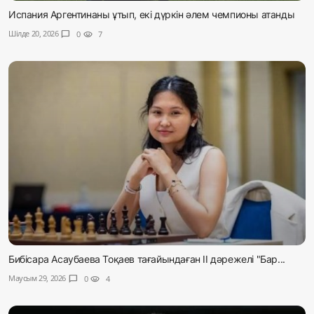
Испания Аргентинаны ұтып, екі дүркін әлем чемпионы атанды
Шілде 20, 2026
chat_bubble
0
visibility
7
Бибісара Асаубаева Тоқаев тағайындаған ІІ дәрежелі "Бар...
Маусым 29, 2026
chat_bubble
0
visibility
4