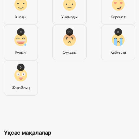
Ұнады
Ұнамады
Керемет
0
0
0
Күлкілі
Сұмдық
Қайғылы
0
Жарайсың
Ұқсас мақалалар