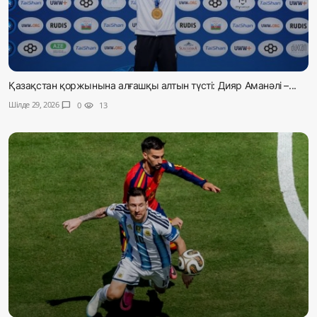
Қазақстан қоржынына алғашқы алтын түсті: Дияр Аманәлі –...
Шілде 29, 2026
chat_bubble
0
visibility
13