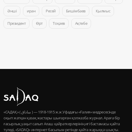
Әнші
иран
Ресей
Бишімбаев
Қылмыс
Президент
Өрт
Тоқаев
Ақтөбе
«САДАҚ» ( ساداق ) — 1915-1918 ж.ж Уфадағы «Ғалия» медресесінде
оқып жатқан қазақ жастары шығарған қолжазба журнал. Араға бір
ғасырлық уақыт салып Алаш қайраткерлерінің игі бастамасы қайта
түледі, «SADAQ» интернет басылым ретінде қайта жарыққа шықты.