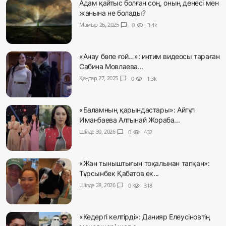
Адам қайтыс болған соң, оның денесі мен
жанына не болады?
Мамыр 26, 2025
chat_bubble
0
visibility
3.4k
«Анау бөпе ғой…»: интим видеосы тараған
Сабина Мовлаева...
Қаңтар 27, 2025
chat_bubble
0
visibility
1.3k
«Баламның қарындастары»: Айгүл
Иманбаева Алтынай Жораба...
Шілде 30, 2026
chat_bubble
0
visibility
432
«Жан тыныштығын тоқалынан тапқан»:
Тұрсынбек Қабатов ек...
Шілде 28, 2026
chat_bubble
0
visibility
318
«Кедергі келтірді»: Данияр Елеусіновтің