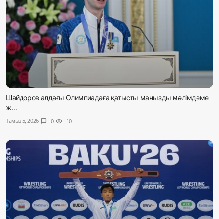
Шайдоров алдағы Олимпиадаға қатысты маңызды мәлімдеме
ж...
Тамыз 5, 2026
chat_bubble
0
visibility
10