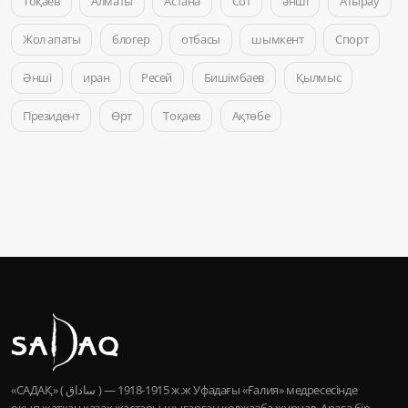
Тоқаев
Алматы
Астана
Сот
әнші
Атырау
Жол апаты
блогер
отбасы
шымкент
Спорт
Әнші
иран
Ресей
Бишімбаев
Қылмыс
Президент
Өрт
Тоқаев
Ақтөбе
«САДАҚ» ( ساداق ) — 1915-1918 ж.ж Уфадағы «Ғалия» медресесінде
оқып жатқан қазақ жастары шығарған қолжазба журнал. Араға бір