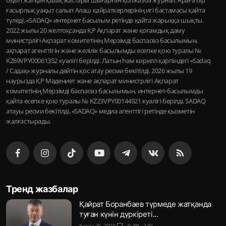
ғасырлық уақыт салып Алаш қайраткерлерінің игі бастамасы қайта
түледі, «SADAQ» интернет басылым ретінде қайта жарыққа шықты.
2022 жылы 20 желтоқсанда ҚР Ақпарат және қоғамдық даму
министрлігі Ақпарат комитетінің Мерзімді баспасөз басылымын,
ақпарат агенттігін және желілік басылымды есепке қою туралы №
KZ69VPY00061352 куәлігі берілді. Латын һәм кирилл қарпіндегі «Sadaq
/ Садақ» журналы дейтін қос атау ресми бекітілді. 2026 жылы 19
наурызда ҚР Мәдениет және ақпарат министрлігі Ақпарат
комитетінің Мерзімді баспасөз басылымын, интернет-басылымды
қайта есепке қою туралы № KZ23VPY00144921 куәлігі берілді. SADAQ
атауы ресми бекітілді, «SADAQ» медиа агенттігі ретінде қызметін
жалғастырады.
Тренд жазбалар
Қайрат Боранбаев түрмеде жатқанда
туған күнін дүркіреті...
Қазан 26, 2023
chat_bubble
0
visibility
2.3k