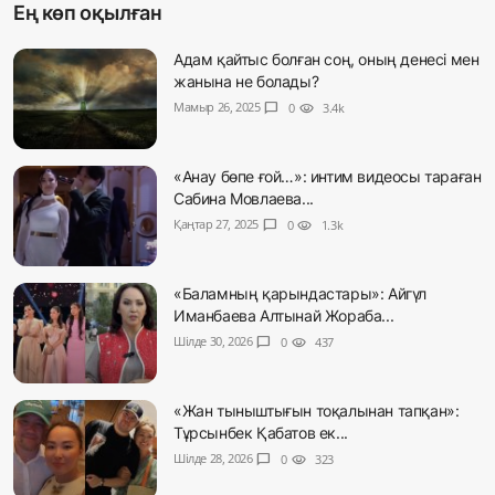
Ең көп оқылған
Адам қайтыс болған соң, оның денесі мен
жанына не болады?
Мамыр 26, 2025
chat_bubble
0
visibility
3.4k
«Анау бөпе ғой…»: интим видеосы тараған
Сабина Мовлаева...
Қаңтар 27, 2025
chat_bubble
0
visibility
1.3k
«Баламның қарындастары»: Айгүл
Иманбаева Алтынай Жораба...
Шілде 30, 2026
chat_bubble
0
visibility
437
«Жан тыныштығын тоқалынан тапқан»:
Тұрсынбек Қабатов ек...
Шілде 28, 2026
chat_bubble
0
visibility
323