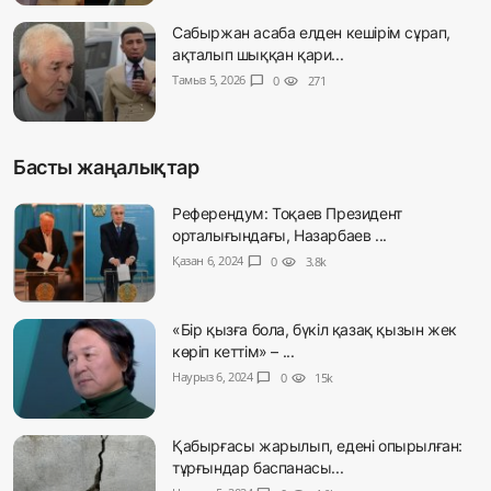
Сабыржан асаба елден кешірім сұрап,
ақталып шыққан қари...
Тамыз 5, 2026
chat_bubble
0
visibility
271
Басты жаңалықтар
Референдум: Тоқаев Президент
орталығындағы, Назарбаев ...
Қазан 6, 2024
chat_bubble
0
visibility
3.8k
«Бір қызға бола, бүкіл қазақ қызын жек
көріп кеттім» – ...
Наурыз 6, 2024
chat_bubble
0
visibility
15k
Қабырғасы жарылып, едені опырылған:
тұрғындар баспанасы...