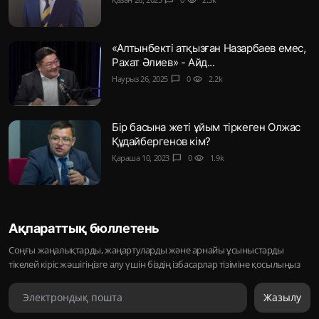
«Алтынбекті атқызған Назарбаев емес,
Рахат Әлиев» - Айд...
Наурыз 26, 2025
chat_bubble
0
visibility
2.2k
Бір басына жеті ұйым тіркеген Олжас
Құдайбергенов кім?
Қараша 10, 2023
chat_bubble
0
visibility
1.9k
Ақпараттық бюллетень
Соңғы жаңалықтарды, жаңартуларды және арнайы ұсыныстарды
тікелей кіріс жәшігіңізге алу үшін біздің ізбасарлар тізіміне қосылыңыз
Жазылу