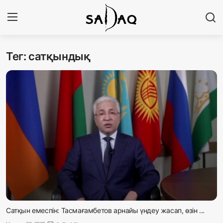
Тег: сатқындық
Кіру
Тіркелу
Басты бет
Редакциялық байланыстар
Материалдарды қолдану тәртібі
Саясат
Sadaq TV
Экономика
Сатқын емеспін: Тасмағамбетов арнайы үндеу жасап, өзін ...