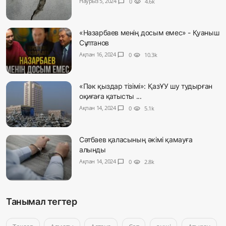
Наурыз 5, 2024
chat_bubble
0
visibility
4.6k
«Назарбаев менің досым емес» - Қуаныш
Сұлтанов
Ақпан 16, 2024
chat_bubble
0
visibility
10.3k
«Пәк қыздар тізімі»: ҚазҰУ шу тудырған
оқиғаға қатысты ...
Ақпан 14, 2024
chat_bubble
0
visibility
5.1k
Сәтбаев қаласының әкімі қамауға
алынды
Ақпан 14, 2024
chat_bubble
0
visibility
2.8k
Танымал тегтер