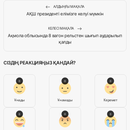
АЛДЫҢҒЫ МАҚАЛА
АҚШ президенті елімізге келуі мүмкін
КЕЛЕСІ МАҚАЛА
Ақмола облысында 8 вагон рельстен шығып аударылып
қалды
СІЗДІҢ РЕАКЦИЯҢЫЗ ҚАНДАЙ?
0
0
0
Ұнады
Ұнамады
Керемет
0
0
0