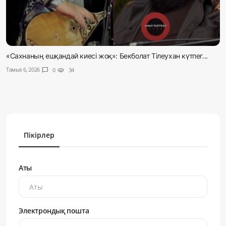
«Сахнаның ешқандай киесі жоқ»: Бекболат Тілеухан күтпег...
Тамыз 6, 2026
chat_bubble
0
visibility
34
Пікірлер
Аты
Электрондық пошта