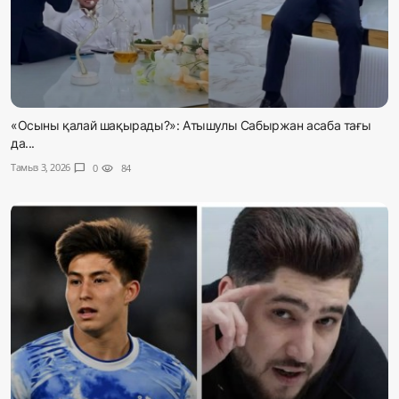
«Осыны қалай шақырады?»: Атышулы Сабыржан асаба тағы
да...
Тамыз 3, 2026
chat_bubble
0
visibility
84