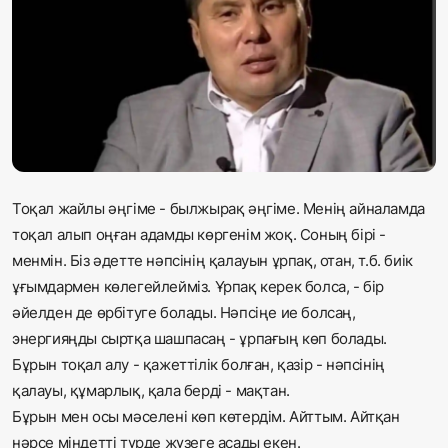
Жаңалықтар
Қоғам
Спорт
Әлем
Тоқал жайлы әңгіме - былжырақ әңгіме. Менің айналамда
Журналистік зерттеу
тоқал алып оңған адамды көргенім жоқ. Соның бірі -
менмін. Біз әдетте нәпсінің қалауын ұрпақ, отан, т.б. биік
Қазақ тілі
ұғымдармен көлегейлейміз. Ұрпақ керек болса, - бір
әйелден де өрбітуге болады. Нәпсіңе ие болсаң,
энергияңды сыртқа шашпасаң - ұрпағың көп болады.
Бұрын тоқал алу - қажеттілік болған, қазір - нәпсінің
қалауы, құмарлық, қала берді - мақтан.
Бұрын мен осы мәселені көп
көтердім. Айттым. Айтқан
нәрсе міндетті түрде жүзеге асады екен.