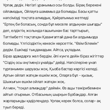
Ұрпақ дедік. Негізгі ұранымыз осы болды. Бірақ берекені
ойламадық. Ойлауға шамамыз да болмады. Басы қатты
нәпсімізді тоқтата алмадық. Қайратымыз жетпеді
"Ертең би боласың, сонда бұл мәселе алдыңнан шығады"
деп, елдіктің жолында ғашығынан бас тарттырып,
Тәттімбетті тоқтатқан Қазанғаптай дана би алдымызда
болмады. Үлгісіздіктің көкесін көрсеттік. "Өзім білемін"
дедім. Ешкімді тыңдамадым. Айтса, ұқпадым.
Біраз адамдарға жел бердім. Әлі күнге дейін біраз жігіттер
"Сіздің осы әңгімеңіз ұнайды" дейді. Нәпсілеріне ұнап
тұрғанымен шаруасы жоқ. Қызба бастар көргісі келеді.
Артын ойлап жатқан ешкім жоқ. Оларға бұл - қызық.
Шыжығын ешкім ойлап жатқан жоқ.
Ал мен, "тоқал алмаңдар" деймін. Өз ащы тәжірибемнен
айтып отырмын. Отбасының шырқын бұзбаңдар. Алған
жарларыңды қадірлеңдер. Ұрпақ керек болса, солар- ақ
туып береді.