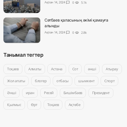
Ақпан 14, 2024
chat_bubble
0
visibility
5.1k
Сәтбаев қаласының әкімі қамауға
алынды
Ақпан 14, 2024
chat_bubble
0
visibility
2.8k
Танымал тегтер
Тоқаев
Алматы
Астана
Сот
әнші
Атырау
Жол апаты
блогер
отбасы
шымкент
Спорт
Әнші
иран
Ресей
Бишімбаев
Президент
Қылмыс
Өрт
Тоқаев
Ақтөбе