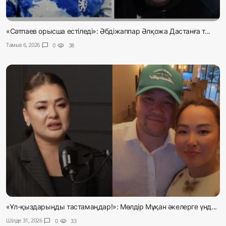
«Сәтпаев орысша естіледі»: Әбдіжаппар Әлқожа Дастанға т...
Тамыз 6, 2026
chat_bubble
0
visibility
38
«Ұл-қыздарыңды тастамаңдар!»: Мөлдір Мұқан әкелерге үнд...
Шілде 31, 2026
chat_bubble
0
visibility
33