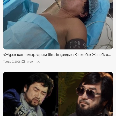
«Жүрек қан тамырларым бітеліп қалды»: Кенжебек Жанәбіло...
Тамыз 7, 2026
chat_bubble
0
visibility
155