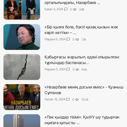
орталығындағы, Назарбаев ...
Қазан 6, 2024
chat_bubble
0
visibility
3.8k
«Бір қызға бола, бүкіл қазақ қызын жек
көріп кеттім» – ...
Наурыз 6, 2024
chat_bubble
0
visibility
15k
Қабырғасы жарылып, едені опырылған:
тұрғындар баспанасы...
Наурыз 5, 2024
chat_bubble
0
visibility
4.6k
«Назарбаев менің досым емес» - Қуаныш
Сұлтанов
Ақпан 16, 2024
chat_bubble
0
visibility
10.3k
«Пәк қыздар тізімі»: ҚазҰУ шу тудырған
оқиғаға қатысты ...