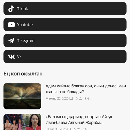
Tiktok
Youtube
Telegram
Vk
Ең көп оқылған
Адам қайтыс болған соң, оның денесі мен
жанына не болады?
Мамыр 26, 2025
chat_bubble
0
visibility
3.4k
«Баламның қарындастары»: Айгүл
Иманбаева Алтынай Жораба...
Шілде 30, 2026
chat_bubble
0
visibility
434