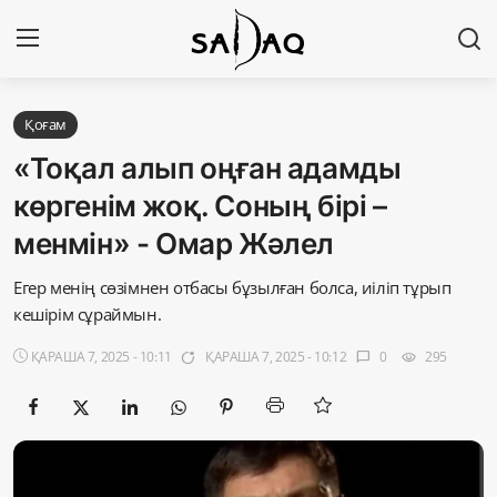
Кіру
Тіркелу
Қоғам
«Тоқал алып оңған адамды
Басты бет
көргенім жоқ. Соның бірі –
менмін» - Омар Жәлел
Редакциялық байланыстар
Егер менің сөзімнен отбасы бұзылған болса, иіліп тұрып
Материалдарды қолдану тәртібі
кешірім сұраймын.
Саясат
ҚАРАША 7, 2025 - 10:11
ҚАРАША 7, 2025 - 10:12
0
295
app_badging
chat_bubble
visibility
Sadaq TV
Экономика