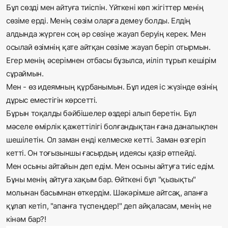
Бұл сөзді мен айтуға тиіспін. Үйткені көп жігіттер менің
сөзіме ерді. Менің сөзім оларға демеу болды. Елдің
алдында жүрген соң әр сөзіңе жауап беруің керек. Мен
осылай өзімнің қате айтқан сөзіме жауап беріп отырмын.
Егер менің әсерімнен отбасы бұзылса, иіліп тұрып кешірім
сұраймын.
Мен - өз идеямның құрбанымын. Бұл идея іс жүзінде өзінің
дұрыс еместігін көрсетті.
Бұрын тоқалды бәйбішелер өздері алып беретін. Бұл
мәселе өмірлік қажеттілігі болғандықтан ғана даналықпен
шешілетін. Ол заман енді келмеске кетті. Заман өзгеріп
кетті. Он тоғызыншы ғасырдың идеясы қазір өтпейді.
Мен осыны айтайын деп едім. Мен осыны айтуға тиіс едім.
Бұны менің айтуға хақым бар. Өйткені бұл "қызықты"
молынан басымнан өткердім. Шәкәрімше айтсақ, апанға
құлап кетіп, "апанға түспеңдер!" деп айқаласам, менің не
кінәм бар?!