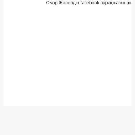
Омар Жәлелдің
facebook
пaрaқшaсынан