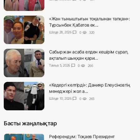
«Жан тыныштығын тоқалынан тапқан»:
Тұрсынбек Қабатов ек...
Шілде 28, 2026
chat_bubble
0
visibility
320
Сабыржан асаба елден кешірім сұрап,
ақталып шыққан қари...
Тамыз 5, 2026
chat_bubble
0
visibility
266
«Кедергі келтірді»: Данияр Елеусіновтің
менеджері жол а...
Шілде 10, 2026
chat_bubble
0
visibility
265
Басты жаңалықтар
Референдум: Тоқаев Президент