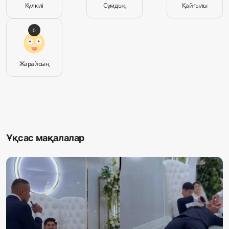
Күлкілі
Сұмдық
Қайғылы
0
Жарайсың
Ұқсас мақалалар