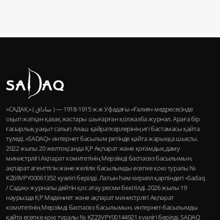
«САДАҚ» ( ساداق ) — 1915-1918 ж.ж Уфадағы «Ғалия» медресесінде
оқып жатқан қазақ жастары шығарған қолжазба журнал. Араға бір
ғасырлық уақыт салып Алаш қайраткерлерінің игі бастамасы қайта
түледі, «SADAQ» интернет басылым ретінде қайта жарыққа шықты.
2022 жылы 20 желтоқсанда ҚР Ақпарат және қоғамдық даму
министрлігі Ақпарат комитетінің Мерзімді баспасөз басылымын,
ақпарат агенттігін және желілік басылымды есепке қою туралы №
KZ69VPY00061352 куәлігі берілді. Латын һәм кирилл қарпіндегі «Sadaq
/ Садақ» журналы дейтін қос атау ресми бекітілді. 2026 жылы 19
наурызда ҚР Мәдениет және ақпарат министрлігі Ақпарат
комитетінің Мерзімді баспасөз басылымын, интернет-басылымды
қайта есепке қою туралы № KZ23VPY00144921 куәлігі берілді. SADAQ