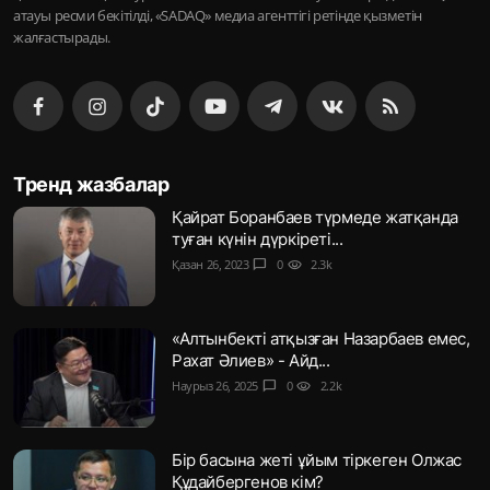
атауы ресми бекітілді, «SADAQ» медиа агенттігі ретінде қызметін
жалғастырады.
Тренд жазбалар
Қайрат Боранбаев түрмеде жатқанда
туған күнін дүркіреті...
Қазан 26, 2023
chat_bubble
0
visibility
2.3k
«Алтынбекті атқызған Назарбаев емес,
Рахат Әлиев» - Айд...
Наурыз 26, 2025
chat_bubble
0
visibility
2.2k
Бір басына жеті ұйым тіркеген Олжас
Құдайбергенов кім?