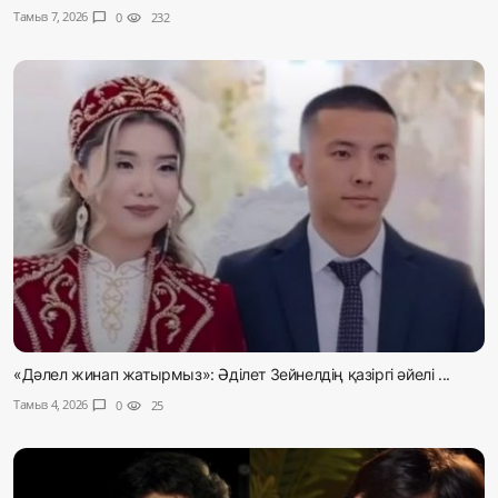
Тамыз 7, 2026
chat_bubble
0
visibility
232
«Дәлел жинап жатырмыз»: Әділет Зейнелдің қазіргі әйелі ...
Тамыз 4, 2026
chat_bubble
0
visibility
25