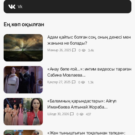
Vk
Ең көп оқылған
Адам қайтыс болған соң, оның денесі мен
жанына не болады?
Мамыр 26, 2025
chat_bubble
0
visibility
3.4k
«Анау бөпе ғой…»: интим видеосы тараған
Сабина Мовлаева...
Қаңтар 27, 2025
chat_bubble
0
visibility
1.3k
«Баламның қарындастары»: Айгүл
Иманбаева Алтынай Жораба...
Шілде 30, 2026
chat_bubble
0
visibility
437
«Жан тыныштығын тоқалынан тапқан»: