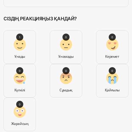
СІЗДІҢ РЕАКЦИЯҢЫЗ ҚАНДАЙ?
1
0
0
Ұнады
Ұнамады
Керемет
0
0
0
Күлкілі
Сұмдық
Қайғылы
0
Жарайсың