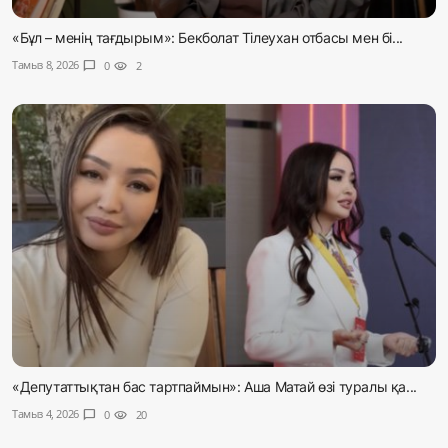
«Бұл – менің тағдырым»: Бекболат Тілеухан отбасы мен бі...
Тамыз 8, 2026
chat_bubble
0
visibility
2
«Депутаттықтан бас тартпаймын»: Аша Матай өзі туралы қа...
Тамыз 4, 2026
chat_bubble
0
visibility
20