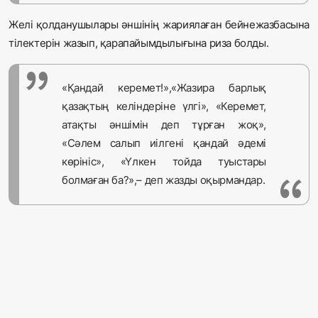
Желі қолданушылары әншінің жариялаған бейнежазбасына
тілектерін жазып, қарапайымдылығына риза болды.
«Қандай керемет!»,«Жазира барлық
қазақтың келіндеріне үлгі», «Керемет,
атақты әншімін деп тұрған жоқ»,
«Сәлем салып иілгені қандай әдемі
көрініс», «Үлкен тойда туыстары
болмаған ба?»,– деп жазды оқырмандар.