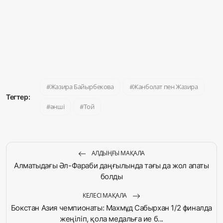
Жазира Байырбекова
Жанболат пен Жазира
Тегтер:
әнші
Той
АЛДЫҢҒЫ МАҚАЛА
Алматыдағы Әл-Фараби даңғылында тағы да жол апаты
болды
КЕЛЕСІ МАҚАЛА
Бокстан Азия чемпионаты: Махмұд Сабырхан 1/2 финалда
жеңіліп, қола медальға ие б...