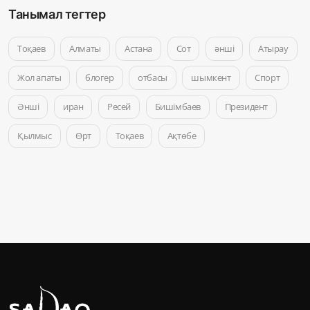
Танымал тегтер
Тоқаев
Алматы
Астана
Сот
әнші
Атырау
Жол апаты
блогер
отбасы
шымкент
Спорт
Әнші
иран
Ресей
Бишімбаев
Президент
Қылмыс
Өрт
Тоқаев
Ақтөбе