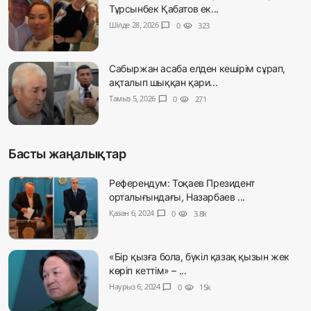
Тұрсынбек Қабатов ек...
Шілде 28, 2026
chat_bubble
0
visibility
323
Сабыржан асаба елден кешірім сұрап,
ақталып шыққан қари...
Тамыз 5, 2026
chat_bubble
0
visibility
271
Басты жаңалықтар
Референдум: Тоқаев Президент
орталығындағы, Назарбаев ...
Қазан 6, 2024
chat_bubble
0
visibility
3.8k
«Бір қызға бола, бүкіл қазақ қызын жек
көріп кеттім» – ...
Наурыз 6, 2024
chat_bubble
0
visibility
15k