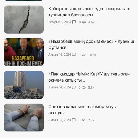
Қабырғасы жарылып, едені опырылған:
тұрғындар баспанасы...
Наурыз 5, 2024
chat_bubble
0
visibility
4.6k
«Назарбаев менің досым емес» - Қуаныш
Сұлтанов
Ақпан 16, 2024
chat_bubble
0
visibility
10.3k
«Пәк қыздар тізімі»: ҚазҰУ шу тудырған
оқиғаға қатысты ...
Ақпан 14, 2024
chat_bubble
0
visibility
5.1k
Сәтбаев қаласының әкімі қамауға
алынды
Ақпан 14, 2024
chat_bubble
0
visibility
2.8k