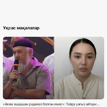
Ұқсас мақалалар
«Әкем ешқашан радикал болған емес»: Тойда уағыз айтқан ...