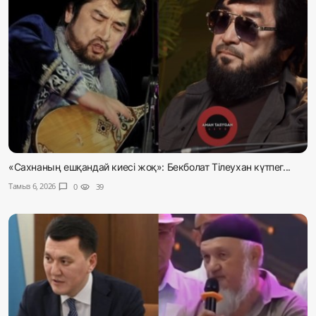
«Сахнаның ешқандай киесі жоқ»: Бекболат Тілеухан күтпег...
Тамыз 6, 2026
chat_bubble
0
visibility
39