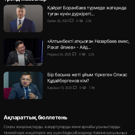
Қайрат Боранбаев түрмеде жатқанда
туған күнін дүркіреті...
Қазан 26, 2023
chat_bubble
0
visibility
2.3k
«Алтынбекті атқызған Назарбаев емес,
Рахат Әлиев» - Айд...
Наурыз 26, 2025
chat_bubble
0
visibility
2.2k
Бір басына жеті ұйым тіркеген Олжас
Құдайбергенов кім?
Қараша 10, 2023
chat_bubble
0
visibility
1.9k
Ақпараттық бюллетень
Соңғы жаңалықтарды, жаңартуларды және арнайы ұсыныстарды
тікелей кіріс жәшігіңізге алу үшін біздің ізбасарлар тізіміне қосылыңыз