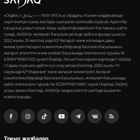
«САДАҚ» ( ساداق ) — 1915-1918 ж.ж Уфадағы «Ғалия» медресесінде
оқып жатқан қазақ жастары шығарған қолжазба журнал. Араға бір
ғасырлық уақыт салып Алаш қайраткерлерінің игі бастамасы қайта
түледі, «SADAQ» интернет басылым ретінде қайта жарыққа шықты.
2022 жылы 20 желтоқсанда ҚР Ақпарат және қоғамдық даму
министрлігі Ақпарат комитетінің Мерзімді баспасөз басылымын,
ақпарат агенттігін және желілік басылымды есепке қою туралы №
KZ69VPY00061352 куәлігі берілді. Латын һәм кирилл қарпіндегі «Sadaq
/ Садақ» журналы дейтін қос атау ресми бекітілді. 2026 жылы 19
наурызда ҚР Мәдениет және ақпарат министрлігі Ақпарат
комитетінің Мерзімді баспасөз басылымын, интернет-басылымды
қайта есепке қою туралы № KZ23VPY00144921 куәлігі берілді. SADAQ
атауы ресми бекітілді, «SADAQ» медиа агенттігі ретінде қызметін
жалғастырады.
Тренд жазбалар