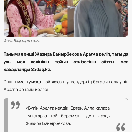
Жаңалықтар
Қоғам
Спорт
Фото: Видеодан скрин
Әлем
Танымал әнші Жазира Байырбекова Аралға келіп, тағы да
ұлы мен келінінің тойын өткізетінін айтты, деп
Журналистік зерттеу
хабарлайды Sadaq.kz.
Әнші тума-туысқа той жасап, үлкендердің батасын алу үшін
Қазақ тілі
Аралға арнайы келген.
«Бүгін Аралға келдік. Ертең Алла қаласа,
туыстарға той береміз»,– деп жазды
Жазира Байырбекова.