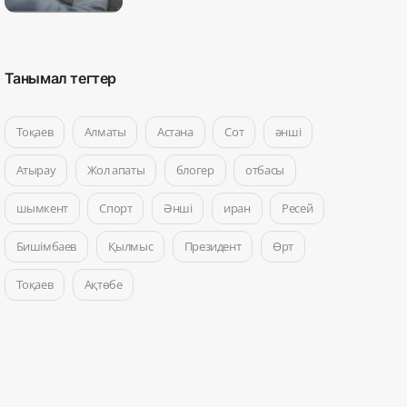
Танымал тегтер
Тоқаев
Алматы
Астана
Сот
әнші
Атырау
Жол апаты
блогер
отбасы
шымкент
Спорт
Әнші
иран
Ресей
Бишімбаев
Қылмыс
Президент
Өрт
Тоқаев
Ақтөбе