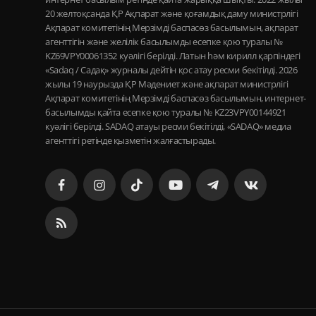
20 желтоқсанда ҚР Ақпарат және қоғамдық даму министрлігі
Ақпарат комитетінің Мерзімді баспасөз басылымын, ақпарат
агенттігін және желілік басылымды есепке қою туралы №
KZ69VPY00061352 куәлігі берілді. Латын һәм кирилл қарпіндегі
«Sadaq / Садақ» журналы дейтін қос атау ресми бекітілді. 2026
жылы 19 наурызда ҚР Мәдениет және ақпарат министрлігі
Ақпарат комитетінің Мерзімді баспасөз басылымын, интернет-
басылымды қайта есепке қою туралы № KZ23VPY00144921
куәлігі берілді. SADAQ атауы ресми бекітілді, «SADAQ» медиа
агенттігі ретінде қызметін жалғастырады.