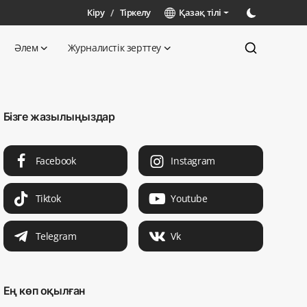
Кіру
/
Тіркелу
Қазақ тілі
Әлем
Журналистік зерттеу
Бізге жазылыңыздар
Facebook
Instagram
Tiktok
Youtube
Telegram
Vk
Ең көп оқылған