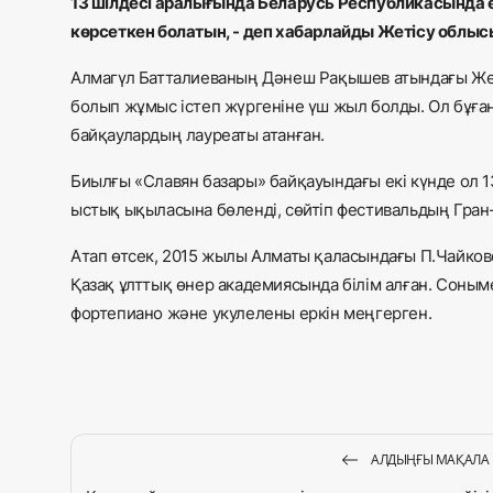
13 шілдесі аралығында Беларусь Республикасында
көрсеткен болатын, - деп хабарлайды Жетісу облысы
Алмагүл Батталиеваның Дәнеш Рақышев атындағы Же
болып жұмыс істеп жүргеніне үш жыл болды. Ол бұға
байқаулардың лауреаты атанған.
Биылғы «Славян базары» байқауындағы екі күнде ол 
ыстық ықыласына бөленді, сөйтіп фестивальдың Гран-
Атап өтсек, 2015 жылы Алматы қаласындағы П.Чайков
Қазақ ұлттық өнер академиясында білім алған. Соным
фортепиано және укулелены еркін меңгерген.
АЛДЫҢҒЫ МАҚАЛА