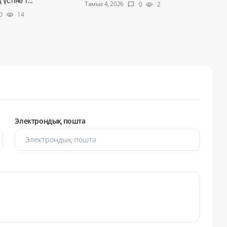
үстіне т...
Тамыз 4, 2026
0
2
chat_bubble
visibility
0
14
visibility
Электрондық пошта