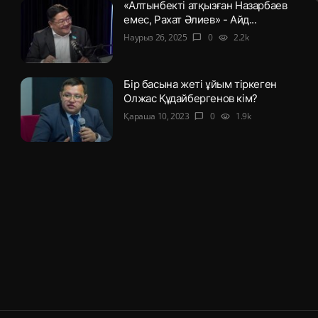
«Алтынбекті атқызған Назарбаев
емес, Рахат Әлиев» - Айд...
Наурыз 26, 2025
0
2.2k
chat_bubble
visibility
Бір басына жеті ұйым тіркеген
Олжас Құдайбергенов кім?
Қараша 10, 2023
0
1.9k
chat_bubble
visibility