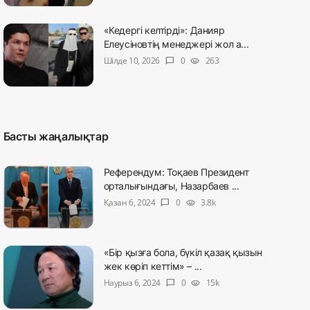
«Кедергі келтірді»: Данияр
Елеусіновтің менеджері жол а...
Шілде 10, 2026
0
263
chat_bubble
visibility
Басты жаңалықтар
Референдум: Тоқаев Президент
орталығындағы, Назарбаев ...
Қазан 6, 2024
0
3.8k
chat_bubble
visibility
«Бір қызға бола, бүкіл қазақ қызын
жек көріп кеттім» – ...
Наурыз 6, 2024
0
15k
chat_bubble
visibility