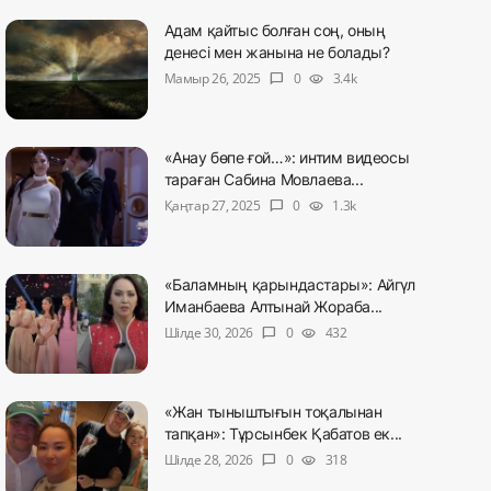
Адам қайтыс болған соң, оның
денесі мен жанына не болады?
Мамыр 26, 2025
0
3.4k
chat_bubble
visibility
«Анау бөпе ғой…»: интим видеосы
тараған Сабина Мовлаева...
Қаңтар 27, 2025
0
1.3k
chat_bubble
visibility
«Баламның қарындастары»: Айгүл
Иманбаева Алтынай Жораба...
Шілде 30, 2026
0
432
chat_bubble
visibility
«Жан тыныштығын тоқалынан
тапқан»: Тұрсынбек Қабатов ек...
Шілде 28, 2026
0
318
chat_bubble
visibility