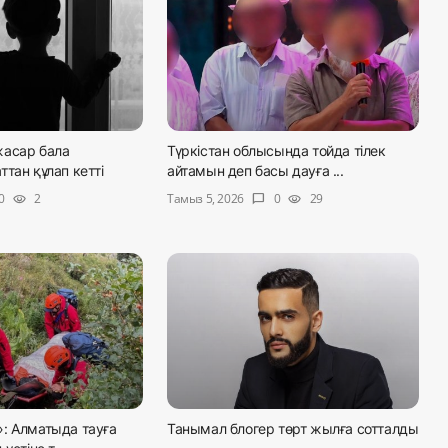
асар бала
Түркістан облысында тойда тілек
тан құлап кетті
айтамын деп басы дауға ...
Тамыз 5, 2026
0
2
0
29
visibility
chat_bubble
visibility
: Алматыда тауға
Танымал блогер төрт жылға сотталды