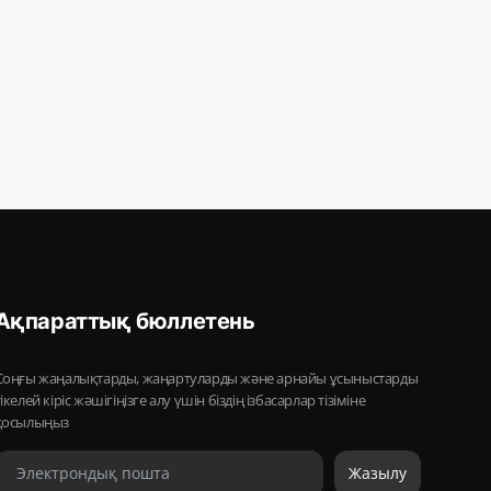
Ақпараттық бюллетень
Соңғы жаңалықтарды, жаңартуларды және арнайы ұсыныстарды
тікелей кіріс жәшігіңізге алу үшін біздің ізбасарлар тізіміне
қосылыңыз
Жазылу