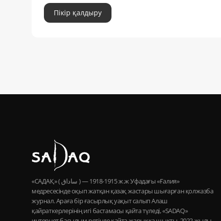
Пікір қалдыру
«САДАҚ» ( ساداق ) — 1915-1918 ж.ж Уфадағы «Ғалия»
медресесінде оқып жатқан қазақ жастары шығарған қолжазба
журнал. Араға бір ғасырлық уақыт салып Алаш
қайраткерлерінің игі бастамасы қайта түледі, «SADAQ»
интернет басылым ретінде қайта жарыққа шықты. 2022 жылы