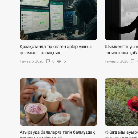
Қазақстанда тіркелген әрбір үшінші
Шымкентте үш ж
қылмыс – алаяқтық
тоғызыншы қабат
Тамыз 6, 2026
Тамыз 5, 2026
0
5
chat_bubble
visibility
chat_bubble
Атырауда балаларға тегін балмұздақ
«Жағдайы ауыр»