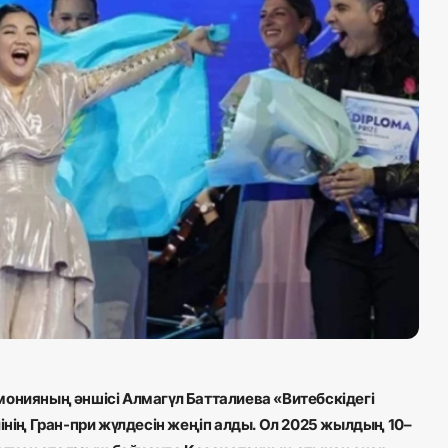
нияның әншісі Алмагүл Батталиева «Витебскідегі
нің Гран-при жүлдесін жеңіп алды. Ол 2025 жылдың 10–