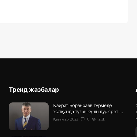
Тренд жазбалар
Қайрат Боранбаев түрмеде
жатқанда туған күнін дүркіреті...
Қазан 26, 2023
0
2.3k
chat_bubble
visibility