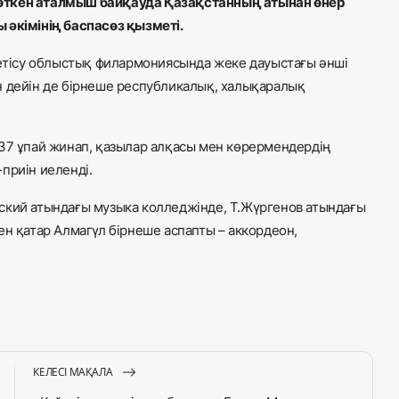
 өткен аталмыш байқауда Қазақстанның атынан өнер
 әкімінің баспасөз қызметі.
тісу облыстық филармониясында жеке дауыстағы әнші
н дейін де бірнеше республикалық, халықаралық
137 ұпай жинап, қазылар алқасы мен көрермендердің
приін иеленді.
ский атындағы музыка колледжінде, Т.Жүргенов атындағы
ен қатар Алмагүл бірнеше аспапты – аккордеон,
КЕЛЕСІ МАҚАЛА