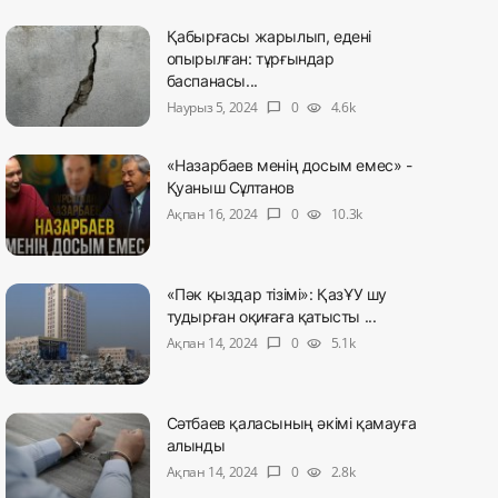
Қабырғасы жарылып, едені
опырылған: тұрғындар
баспанасы...
Наурыз 5, 2024
0
4.6k
chat_bubble
visibility
«Назарбаев менің досым емес» -
Қуаныш Сұлтанов
Ақпан 16, 2024
0
10.3k
chat_bubble
visibility
«Пәк қыздар тізімі»: ҚазҰУ шу
тудырған оқиғаға қатысты ...
Ақпан 14, 2024
0
5.1k
chat_bubble
visibility
Сәтбаев қаласының әкімі қамауға
алынды
Ақпан 14, 2024
0
2.8k
chat_bubble
visibility