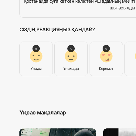
Қостанайда суға кеткен көліктен үш адамның мәйіті
шығарылды
СІЗДІҢ РЕАКЦИЯҢЫЗ ҚАНДАЙ?
0
0
0
Ұнады
Ұнамады
Керемет
Ұқсас мақалалар