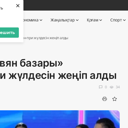
×
бі
ть
 TV
Экономика
Жаңалықтар
Қоғам
Спорт
решить
стивалінің Гран-при жүлдесін жеңіп алды
вян базары»
ри жүлдесін жеңіп алды
0
34
chat_bubble
visibility