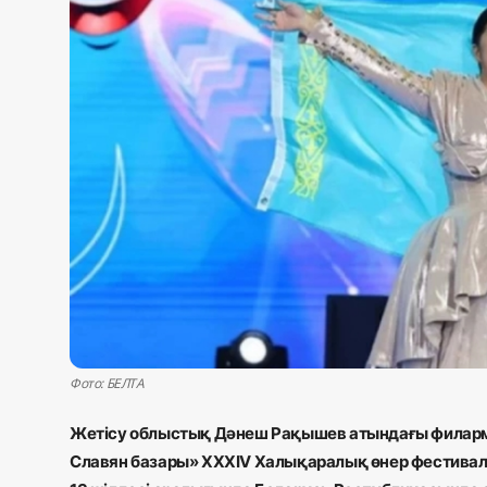
Жаңалықтар
Қоғам
Спорт
Әлем
Журналистік зерттеу
Қазақ тілі
Фото: БЕЛТА
Жетісу облыстық Дәнеш Рақышев атындағы филармо
Славян базары» XXXIV Халықаралық өнер фестивалі