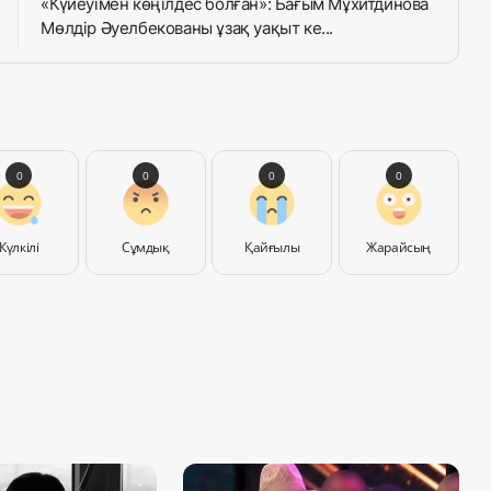
«Күйеуімен көңілдес болған»: Бағым Мұхитдинова
Мөлдір Әуелбекованы ұзақ уақыт ке...
0
0
0
0
Күлкілі
Сұмдық
Қайғылы
Жарайсың