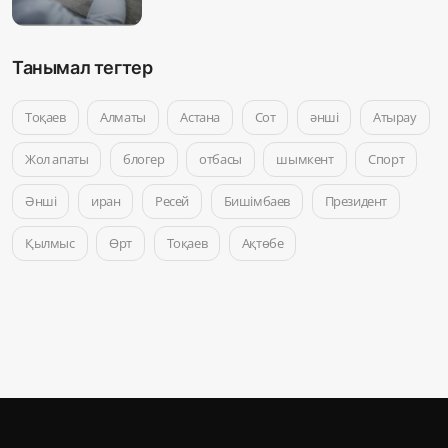
Танымал тегтер
Тоқаев
Алматы
Астана
Сот
әнші
Атырау
Жол апаты
блогер
отбасы
шымкент
Спорт
Әнші
иран
Ресей
Бишімбаев
Президент
Қылмыс
Өрт
Тоқаев
Ақтөбе