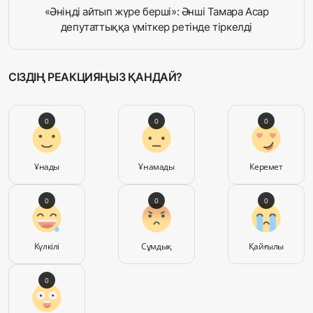
«Әніңді айтып жүре берші»: Әнші Тамара Асар
депутаттыққа үміткер ретінде тіркелді
СІЗДІҢ РЕАКЦИЯҢЫЗ ҚАНДАЙ?
0
0
0
Ұнады
Ұнамады
Керемет
0
0
0
Күлкілі
Сұмдық
Қайғылы
0