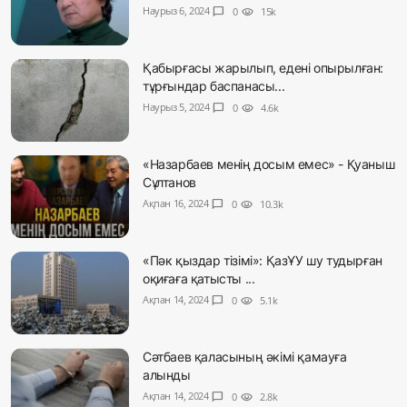
Наурыз 6, 2024
chat_bubble
0
visibility
15k
Қабырғасы жарылып, едені опырылған:
тұрғындар баспанасы...
Наурыз 5, 2024
chat_bubble
0
visibility
4.6k
«Назарбаев менің досым емес» - Қуаныш
Сұлтанов
Ақпан 16, 2024
chat_bubble
0
visibility
10.3k
«Пәк қыздар тізімі»: ҚазҰУ шу тудырған
оқиғаға қатысты ...
Ақпан 14, 2024
chat_bubble
0
visibility
5.1k
Сәтбаев қаласының әкімі қамауға
алынды
Ақпан 14, 2024
chat_bubble
0
visibility
2.8k