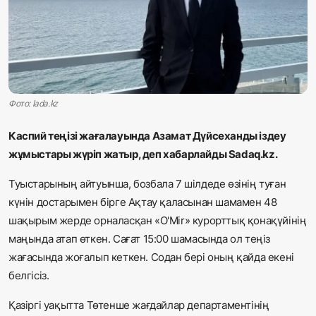
Жаңалықтар
Қоғам
Спорт
Фото: lada.kz
Әлем
Каспий теңізі жағалауында Азамат Дүйсеханды іздеу
Журналистік зерттеу
жұмыстары жүріп жатыр, деп хабарлайды
Sadaq.kz.
Туыстарының айтуынша, бозбала 7 шілдеде өзінің туған
Қазақ тілі
күнін достарымен бірге Ақтау қаласынан шамамен 48
шақырым жерде орналасқан «O'Mir» курорттық қонақүйінің
маңында атап өткен. Сағат 15:00 шамасында ол теңіз
жағасында жоғалып кеткен. Содан бері оның қайда екені
белгісіз.
Қазіргі уақытта Төтенше жағдайлар департаментінің