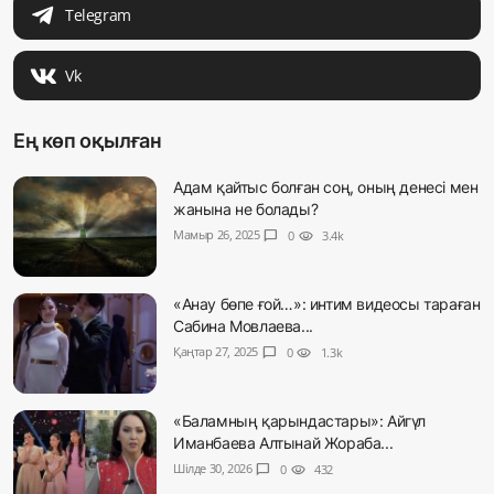
Telegram
Vk
Ең көп оқылған
Адам қайтыс болған соң, оның денесі мен
жанына не болады?
Мамыр 26, 2025
chat_bubble
0
visibility
3.4k
«Анау бөпе ғой…»: интим видеосы тараған
Сабина Мовлаева...
Қаңтар 27, 2025
chat_bubble
0
visibility
1.3k
«Баламның қарындастары»: Айгүл
Иманбаева Алтынай Жораба...
Шілде 30, 2026
chat_bubble
0
visibility
432