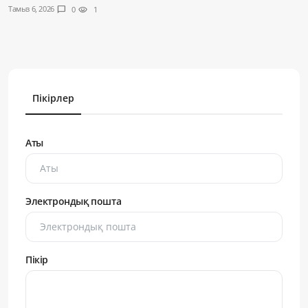
Тамыз 6, 2026
chat_bubble
0
visibility
1
Пікірлер
Аты
Электрондық пошта
Пікір