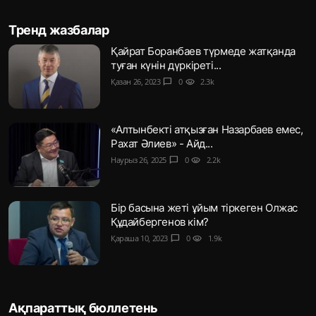
Тренд жазбалар
Қайрат Боранбаев түрмеде жатқанда
туған күнін дүркіреті...
Қазан 26, 2023
chat_bubble
0
visibility
2.3k
«Алтынбекті атқызған Назарбаев емес,
Рахат Әлиев» - Айд...
Наурыз 26, 2025
chat_bubble
0
visibility
2.2k
Бір басына жеті ұйым тіркеген Олжас
Құдайбергенов кім?
Қараша 10, 2023
chat_bubble
0
visibility
1.9k
Ақпараттық бюллетень