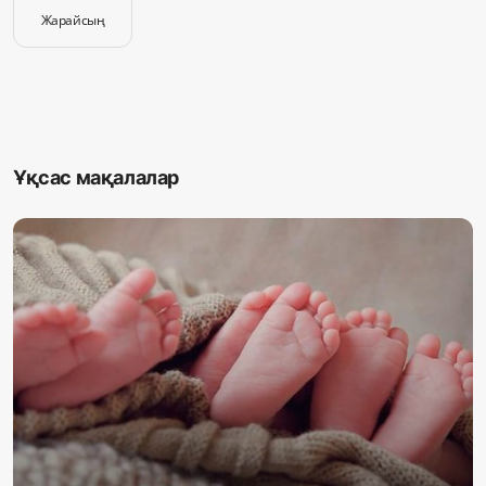
Жарайсың
Ұқсас мақалалар