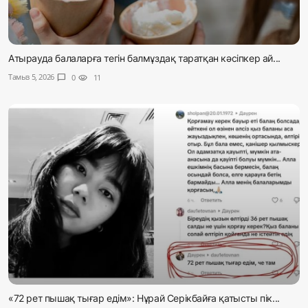
Атырауда балаларға тегін балмұздақ таратқан кәсіпкер ай...
Тамыз 5, 2026
chat_bubble
0
visibility
11
«72 рет пышақ тығар едім»: Нұрай Серікбайға қатысты пік...