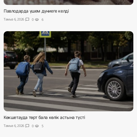
Павлодарда үшем дүниеге келді
Тамыз 6, 2026
chat_bubble
0
visibility
6
Көкшетауда төрт бала көлік астына түсті
Тамыз 6, 2026
chat_bubble
0
visibility
5