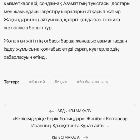
қызметкерлері, сондай-ақ Азаматтың туыстары, достары
мен жақындары іздестіру шараларын атқарып жатыр.
Жақындарының айтуынша, қазіргі қолда бар техника
жеткіліксіз болып тұр.
Жоғалған жігіттің отбасы барша жанашыр азаматтардан
іздеу жұмысына қолғабыс етуді сұрап, куәгерлердің
хабарласуын өтінді.
Каспий
Ақтау
бозбала жоғалу
Тегтер:
АЛДЫҢҒЫ МАҚАЛА
«Келісімдеріңе берік болыңдар»: Жәнібек Көпжасар
Иранның Қазақстанға Құран аяты ...
КЕЛЕСІ МАҚАЛА