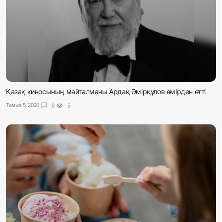
Қазақ киносының майталманы Ардақ Әмірқұлов өмірден өтті
Тамыз 5, 2026
chat_bubble
0
visibility
5