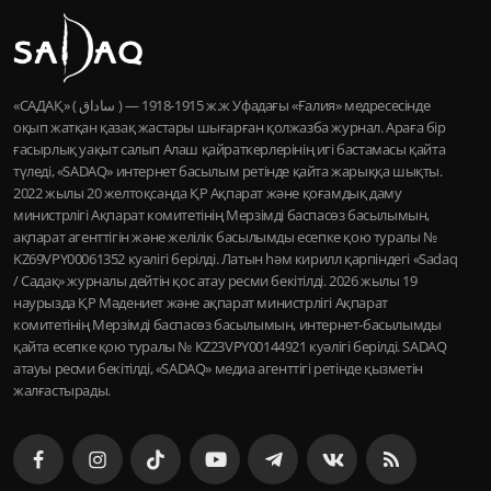
«САДАҚ» ( ساداق ) — 1915-1918 ж.ж Уфадағы «Ғалия» медресесінде
оқып жатқан қазақ жастары шығарған қолжазба журнал. Араға бір
ғасырлық уақыт салып Алаш қайраткерлерінің игі бастамасы қайта
түледі, «SADAQ» интернет басылым ретінде қайта жарыққа шықты.
2022 жылы 20 желтоқсанда ҚР Ақпарат және қоғамдық даму
министрлігі Ақпарат комитетінің Мерзімді баспасөз басылымын,
ақпарат агенттігін және желілік басылымды есепке қою туралы №
KZ69VPY00061352 куәлігі берілді. Латын һәм кирилл қарпіндегі «Sadaq
/ Садақ» журналы дейтін қос атау ресми бекітілді. 2026 жылы 19
наурызда ҚР Мәдениет және ақпарат министрлігі Ақпарат
комитетінің Мерзімді баспасөз басылымын, интернет-басылымды
қайта есепке қою туралы № KZ23VPY00144921 куәлігі берілді. SADAQ
атауы ресми бекітілді, «SADAQ» медиа агенттігі ретінде қызметін
жалғастырады.