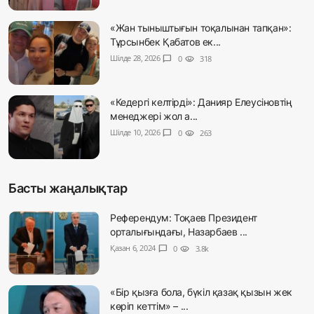
«Жан тыныштығын тоқалынан тапқан»:
Тұрсынбек Қабатов ек...
Шілде 28, 2026
chat_bubble
0
visibility
318
«Кедергі келтірді»: Данияр Елеусіновтің
менеджері жол а...
Шілде 10, 2026
chat_bubble
0
visibility
263
Басты жаңалықтар
Референдум: Тоқаев Президент
орталығындағы, Назарбаев ...
Қазан 6, 2024
chat_bubble
0
visibility
3.8k
«Бір қызға бола, бүкіл қазақ қызын жек
көріп кеттім» – ...