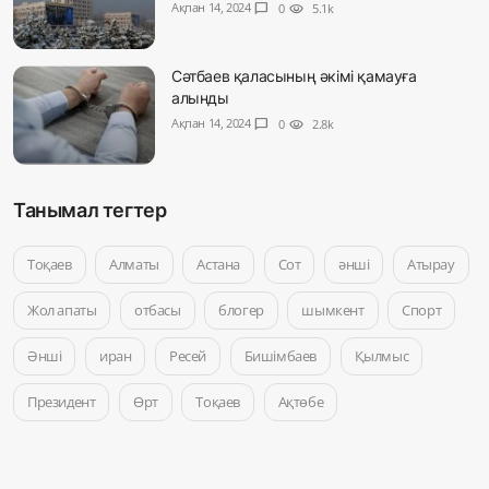
Ақпан 14, 2024
chat_bubble
0
visibility
5.1k
Сәтбаев қаласының әкімі қамауға
алынды
Ақпан 14, 2024
chat_bubble
0
visibility
2.8k
Танымал тегтер
Тоқаев
Алматы
Астана
Сот
әнші
Атырау
Жол апаты
отбасы
блогер
шымкент
Спорт
Әнші
иран
Ресей
Бишімбаев
Қылмыс
Президент
Өрт
Тоқаев
Ақтөбе