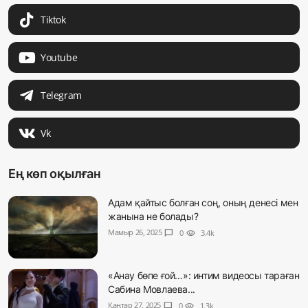
Tiktok
Youtube
Telegram
Vk
Ең көп оқылған
Адам қайтыс болған соң, оның денесі мен
жанына не болады?
Мамыр 26, 2025
chat_bubble
0
visibility
3.4k
«Анау бөпе ғой…»: интим видеосы тараған
Сабина Мовлаева...
Қаңтар 27, 2025
chat_bubble
0
visibility
1.3k