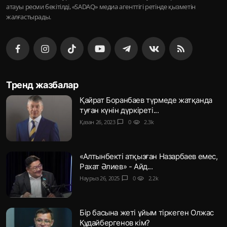
атауы ресми бекітілді, «SADAQ» медиа агенттігі ретінде қызметін
жалғастырады.
Тренд жазбалар
Қайрат Боранбаев түрмеде жатқанда
туған күнін дүркіреті...
Қазан 26, 2023
chat_bubble
0
visibility
2.3k
«Алтынбекті атқызған Назарбаев емес,
Рахат Әлиев» - Айд...
Наурыз 26, 2025
chat_bubble
0
visibility
2.2k
Бір басына жеті ұйым тіркеген Олжас
Құдайбергенов кім?