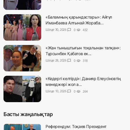
«Баламның қарындастары»: Айгүл
Иманбаева Алтынай Жораба...
Шілде 30, 2026
chat_bubble
0
visibility
432
«Жан тыныштығын тоқалынан тапқан»:
Тұрсынбек Қабатов ек...
Шілде 28, 2026
chat_bubble
0
visibility
318
«Кедергі келтірді»: Данияр Елеусіновтің
менеджері жол а...
Шілде 10, 2026
chat_bubble
0
visibility
264
Басты жаңалықтар
Референдум: Тоқаев Президент