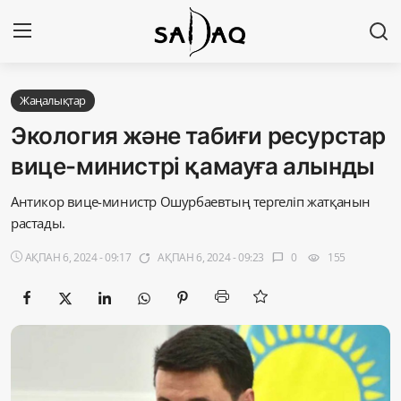
Кіру
Тіркелу
Жаңалықтар
Экология және табиғи ресурстар
Басты бет
вице-министрі қамауға алынды
Редакциялық байланыстар
Антикор вице-министр Ошурбаевтың тергеліп жатқанын
растады.
Материалдарды қолдану тәртібі
АҚПАН 6, 2024 - 09:17
АҚПАН 6, 2024 - 09:23
0
155
app_badging
chat_bubble
visibility
Саясат
Sadaq TV
Экономика