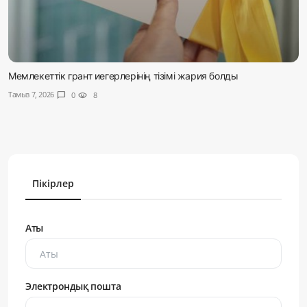
Мемлекеттік грант иегерлерінің тізімі жария болды
Тамыз 7, 2026
chat_bubble
0
visibility
8
Пікірлер
Аты
Электрондық пошта