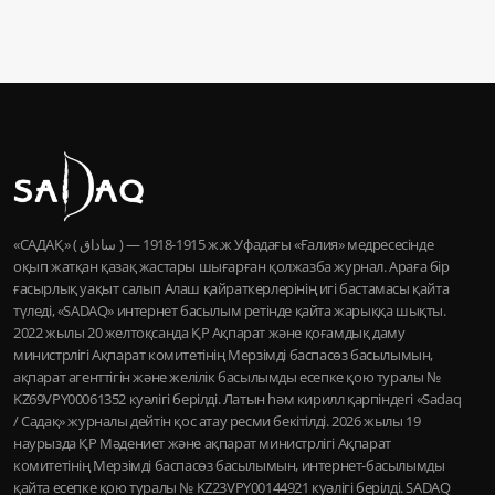
«САДАҚ» ( ساداق ) — 1915-1918 ж.ж Уфадағы «Ғалия» медресесінде
оқып жатқан қазақ жастары шығарған қолжазба журнал. Араға бір
ғасырлық уақыт салып Алаш қайраткерлерінің игі бастамасы қайта
түледі, «SADAQ» интернет басылым ретінде қайта жарыққа шықты.
2022 жылы 20 желтоқсанда ҚР Ақпарат және қоғамдық даму
министрлігі Ақпарат комитетінің Мерзімді баспасөз басылымын,
ақпарат агенттігін және желілік басылымды есепке қою туралы №
KZ69VPY00061352 куәлігі берілді. Латын һәм кирилл қарпіндегі «Sadaq
/ Садақ» журналы дейтін қос атау ресми бекітілді. 2026 жылы 19
наурызда ҚР Мәдениет және ақпарат министрлігі Ақпарат
комитетінің Мерзімді баспасөз басылымын, интернет-басылымды
қайта есепке қою туралы № KZ23VPY00144921 куәлігі берілді. SADAQ