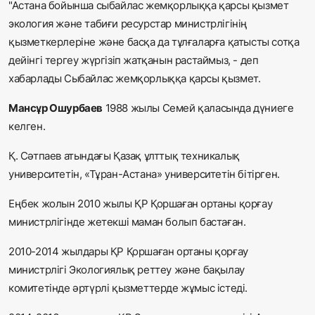
"Астана бойынша сыбайлас жемқорлыққа қарсы қызмет
экология және табиғи ресурстар министрлігінің
қызметкерлеріне және басқа да тұлғаларға қатысты сотқа
дейінгі тергеу жүргізіп жатқанын растаймыз, - деп
хабарлады
Сыбайлас жемқорлыққа қарсы қызмет.
Мансұр Ошурбаев
1988 жылы Семей қаласында дүниеге
келген.
Қ. Сәтпаев атындағы Қазақ ұлттық техникалық
университетін, «Тұран-Астана» университетін бітірген.
Еңбек жолын 2010 жылы ҚР Қоршаған ортаны қорғау
министрлігінде жетекші маман болып бастаған.
2010-2014 жылдары ҚР Қоршаған ортаны қорғау
министрлігі Экологиялық реттеу және бақылау
комитетінде әртүрлі қызметтерде жұмыс істеді.