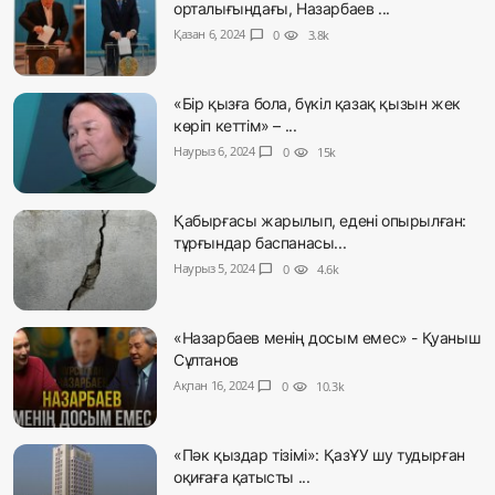
орталығындағы, Назарбаев ...
Қазан 6, 2024
chat_bubble
0
visibility
3.8k
«Бір қызға бола, бүкіл қазақ қызын жек
көріп кеттім» – ...
Наурыз 6, 2024
chat_bubble
0
visibility
15k
Қабырғасы жарылып, едені опырылған:
тұрғындар баспанасы...
Наурыз 5, 2024
chat_bubble
0
visibility
4.6k
«Назарбаев менің досым емес» - Қуаныш
Сұлтанов
Ақпан 16, 2024
chat_bubble
0
visibility
10.3k
«Пәк қыздар тізімі»: ҚазҰУ шу тудырған
оқиғаға қатысты ...