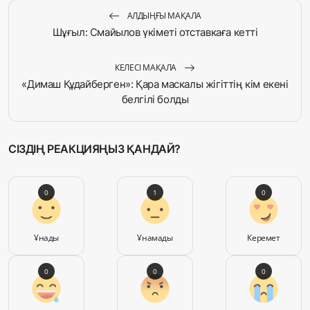
АЛДЫҢҒЫ МАҚАЛА
Шұғыл: Смайылов үкіметі отставкаға кетті
КЕЛЕСІ МАҚАЛА
«Димаш Құдайберген»: Қара маскалы жігіттің кім екені
белгілі болды
СІЗДІҢ РЕАКЦИЯҢЫЗ ҚАНДАЙ?
0
1
0
Ұнады
Ұнамады
Керемет
0
0
0