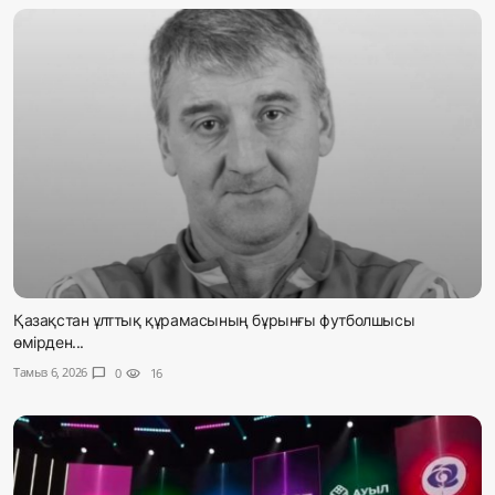
Қазақстан ұлттық құрамасының бұрынғы футболшысы
өмірден...
Тамыз 6, 2026
chat_bubble
0
visibility
16