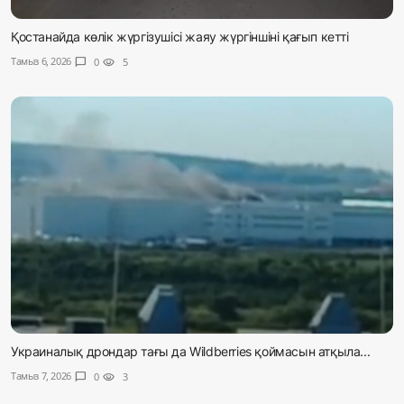
Қостанайда көлік жүргізушісі жаяу жүргіншіні қағып кетті
Тамыз 6, 2026
chat_bubble
0
visibility
5
Украиналық дрондар тағы да Wildberries қоймасын атқыла...
Тамыз 7, 2026
chat_bubble
0
visibility
3