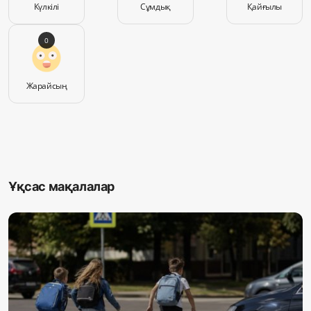
Күлкілі
Сұмдық
Қайғылы
0
Жарайсың
Ұқсас мақалалар