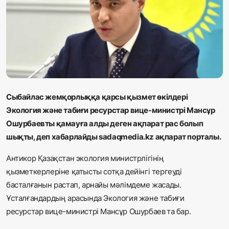
Жаңалықтар
Қоғам
Спорт
Әлем
Сыбайлас жемқорлыққа қарсы қызмет өкілдері
Журналистік зерттеу
Экология және табиғи ресурстар вице-министрі Мансұр
Ошурбаевты қамауға алды деген ақпарат рас болып
шықты
, деп хабарлайды sadaqmedia.kz ақпарат порталы.
Қазақ тілі
Антикор
Қазақстан экология министрлігінің
қызметкерлеріне қатысты сотқа дейінгі тергеуді
басталғанын растап, арнайы
мәлімдеме жасады.
Ұ
сталғандардың арасында Экология және табиғи
ресурстар вице-министрі
Мансұр Ошурбаев
та бар.