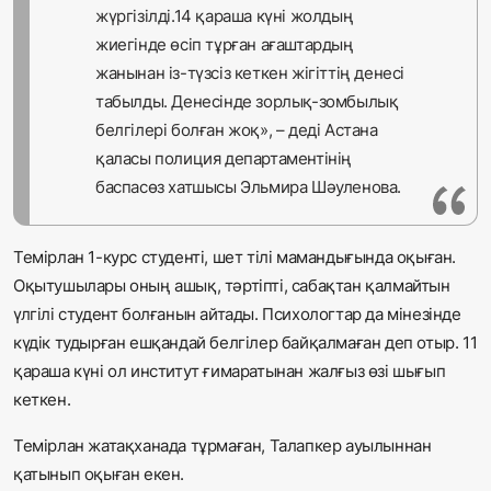
жүргізілді.14 қараша күні жолдың
жиегінде өсіп тұрған ағаштардың
жанынан із-түзсіз кеткен жігіттің денесі
табылды. Денесінде зорлық-зомбылық
белгілері болған жоқ», – деді Астана
қаласы полиция департаментінің
баспасөз хатшысы Эльмира Шәуленова.
Темірлан 1-курс студенті, шет тілі мамандығында оқыған.
Оқытушылары оның ашық, тәртіпті, сабақтан қалмайтын
үлгілі студент болғанын айтады. Психологтар да мінезінде
күдік тудырған ешқандай белгілер байқалмаған деп отыр. 11
қараша күні ол институт ғимаратынан жалғыз өзі шығып
кеткен.
Темірлан жатақханада тұрмаған, Талапкер ауылыннан
қатынып оқыған екен.