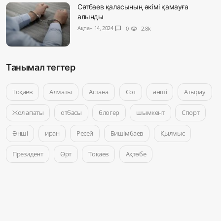
Сәтбаев қаласының әкімі қамауға
алынды
Ақпан 14, 2024
chat_bubble
0
visibility
2.8k
Танымал тегтер
Тоқаев
Алматы
Астана
Сот
әнші
Атырау
Жол апаты
отбасы
блогер
шымкент
Спорт
Әнші
иран
Ресей
Бишімбаев
Қылмыс
Президент
Өрт
Тоқаев
Ақтөбе