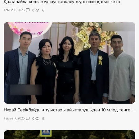
Қостанайда көлік жүргізушісі жаяу жүргіншіні қағып кетті
Тамыз 6, 2026
chat_bubble
0
visibility
6
Нұрай Серікбайдың туыстары айыпталушыдан 10 млрд теңге ...
Тамыз 7, 2026
chat_bubble
0
visibility
9