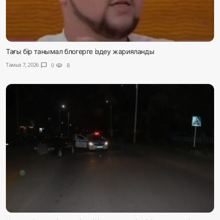
Тағы бір танымал блогерге іздеу жарияланды
Тамыз 7, 2026
chat_bubble
0
visibility
8