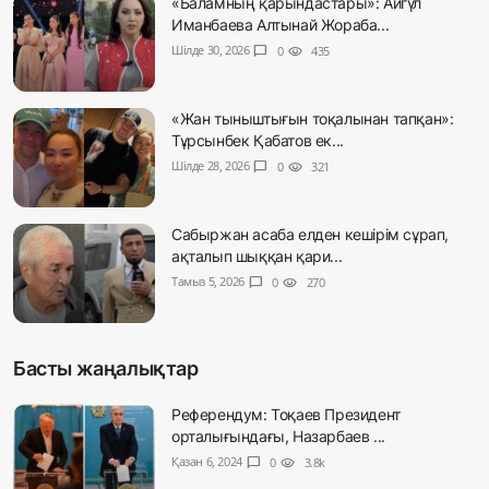
«Баламның қарындастары»: Айгүл
Иманбаева Алтынай Жораба...
Шілде 30, 2026
chat_bubble
0
visibility
435
«Жан тыныштығын тоқалынан тапқан»:
Тұрсынбек Қабатов ек...
Шілде 28, 2026
chat_bubble
0
visibility
321
Сабыржан асаба елден кешірім сұрап,
ақталып шыққан қари...
Тамыз 5, 2026
chat_bubble
0
visibility
270
Басты жаңалықтар
Референдум: Тоқаев Президент
орталығындағы, Назарбаев ...
Қазан 6, 2024
chat_bubble
0
visibility
3.8k