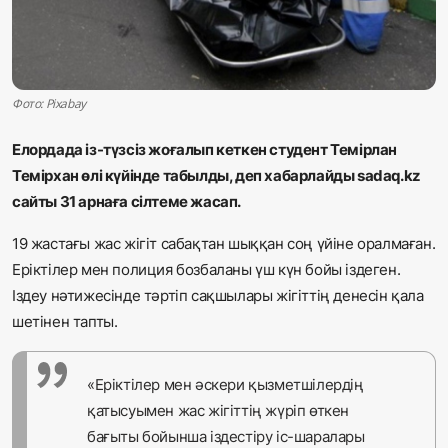
Жаңалықтар
Қоғам
Фото: Pixabay
Спорт
Елордада із-түзсіз жоғалып кеткен студент Темірлан
Әлем
Темірхан өлі күйінде табылды, деп хабарлайды sadaq.kz
сайты 31 арнаға сілтеме жасап.
Журналистік зерттеу
19 жастағы жас жігіт сабақтан шыққан соң үйіне оралмаған.
Еріктілер мен полиция бозбаланы үш күн бойы іздеген.
Қазақ тілі
Іздеу нәтижесінде тәртіп сақшылары жігіттің денесін қала
шетінен тапты.
«Еріктілер мен әскери қызметшілердің
қатысуымен жас жігіттің жүріп өткен
бағыты бойынша іздестіру іс-шаралары