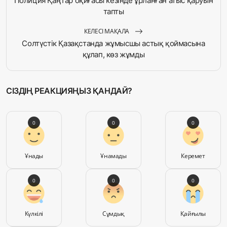
Полиция Қаңтар оқиғасы кезінде ұрланған атыс қаруын
тапты
КЕЛЕСІ МАҚАЛА
Солтүстік Қазақстанда жұмысшы астық қоймасына
құлап, көз жұмды
СІЗДІҢ РЕАКЦИЯҢЫЗ ҚАНДАЙ?
0
0
0
Ұнады
Ұнамады
Керемет
0
0
0
Күлкілі
Сұмдық
Қайғылы