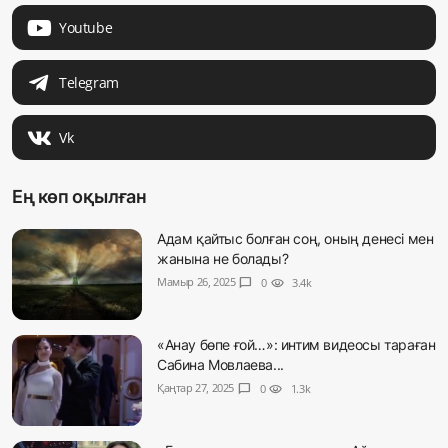
Youtube
Telegram
Vk
Ең көп оқылған
Адам қайтыс болған соң, оның денесі мен
жанына не болады?
Мамыр 26, 2025
chat_bubble
0
visibility
3.4k
«Анау бөпе ғой…»: интим видеосы тараған
Сабина Мовлаева...
Қаңтар 27, 2025
chat_bubble
0
visibility
1.3k