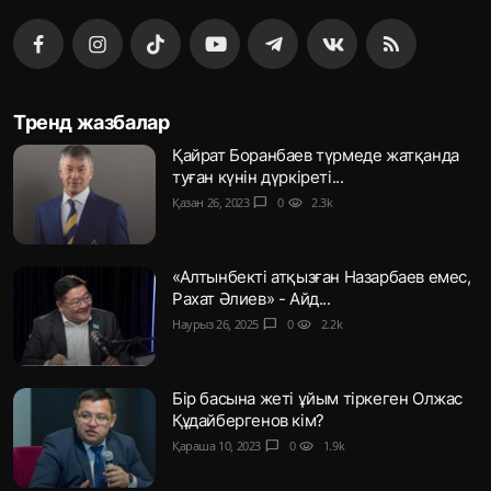
Тренд жазбалар
Қайрат Боранбаев түрмеде жатқанда
туған күнін дүркіреті...
Қазан 26, 2023
chat_bubble
0
visibility
2.3k
«Алтынбекті атқызған Назарбаев емес,
Рахат Әлиев» - Айд...
Наурыз 26, 2025
chat_bubble
0
visibility
2.2k
Бір басына жеті ұйым тіркеген Олжас
Құдайбергенов кім?
Қараша 10, 2023
chat_bubble
0
visibility
1.9k