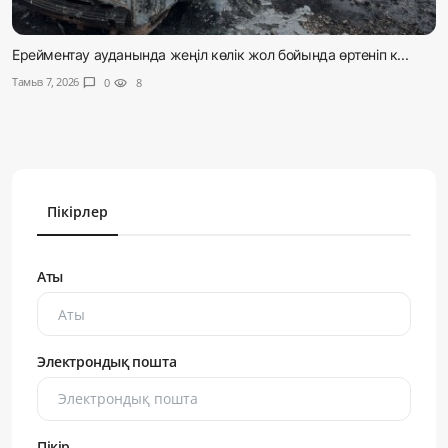
Ерейментау ауданында жеңіл көлік жол бойында өртеніп к...
Тамыз 7, 2026
chat_bubble
0
visibility
8
Пікірлер
Аты
Электрондық пошта
Пікір