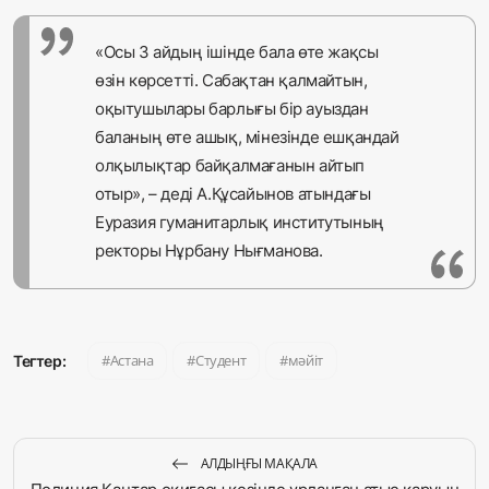
«Осы 3 айдың ішінде бала өте жақсы
өзін көрсетті. Сабақтан қалмайтын,
оқытушылары барлығы бір ауыздан
баланың өте ашық, мінезінде ешқандай
олқылықтар байқалмағанын айтып
отыр», – деді А.Құсайынов атындағы
Еуразия гуманитарлық институтының
ректоры Нұрбану Нығманова.
Астана
Студент
мәйіт
Тегтер:
АЛДЫҢҒЫ МАҚАЛА