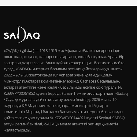
«САДАҚ» ( ساداق ) — 1915-1918 ж.ж Уфадағы «Ғалия» медресесінде
оқып жатқан қазақ жастары шығарған қолжазба журнал. Араға бір
ғасырлық уақыт салып Алаш қайраткерлерінің игі бастамасы қайта
түледі, «SADAQ» интернет басылым ретінде қайта жарыққа шықты.
2022 жылы 20 желтоқсанда ҚР Ақпарат және қоғамдық даму
министрлігі Ақпарат комитетінің Мерзімді баспасөз басылымын,
ақпарат агенттігін және желілік басылымды есепке қою туралы №
KZ69VPY00061352 куәлігі берілді. Латын һәм кирилл қарпіндегі «Sadaq
/ Садақ» журналы дейтін қос атау ресми бекітілді. 2026 жылы 19
наурызда ҚР Мәдениет және ақпарат министрлігі Ақпарат
комитетінің Мерзімді баспасөз басылымын, интернет-басылымды
қайта есепке қою туралы № KZ23VPY00144921 куәлігі берілді. SADAQ
атауы ресми бекітілді, «SADAQ» медиа агенттігі ретінде қызметін
жалғастырады.