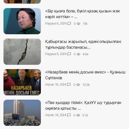
«Бір қызға бола, бүкіл қазақ қызын жек
көріп кеттім» – ...
Наурыз 6, 2024
chat_bubble
0
visibility
15k
Қабырғасы жарылып, едені опырылған:
тұрғындар баспанасы...
Наурыз 5, 2024
chat_bubble
0
visibility
4.6k
«Назарбаев менің досым емес» - Қуаныш
Сұлтанов
Ақпан 16, 2024
chat_bubble
0
visibility
10.3k
«Пәк қыздар тізімі»: ҚазҰУ шу тудырған
оқиғаға қатысты ...
Ақпан 14, 2024
chat_bubble
0
visibility
5.1k