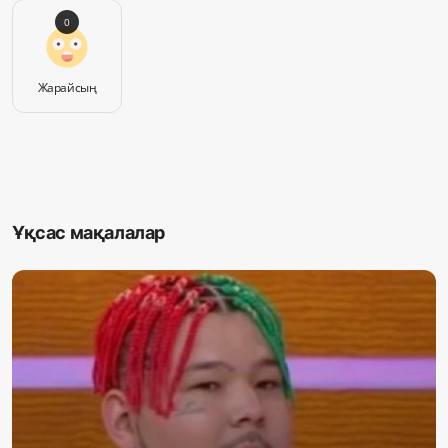
0
Жарайсың
Ұқсас мақалалар