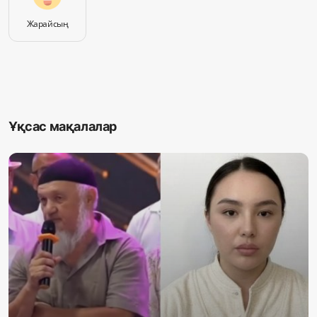
Жарайсың
Ұқсас мақалалар