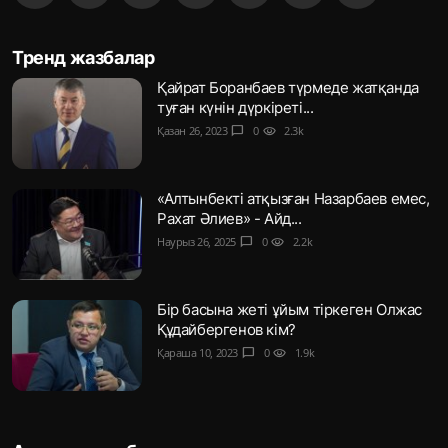
Тренд жазбалар
Қайрат Боранбаев түрмеде жатқанда
туған күнін дүркіреті...
Қазан 26, 2023
chat_bubble
0
visibility
2.3k
«Алтынбекті атқызған Назарбаев емес,
Рахат Әлиев» - Айд...
Наурыз 26, 2025
chat_bubble
0
visibility
2.2k
Бір басына жеті ұйым тіркеген Олжас
Құдайбергенов кім?
Қараша 10, 2023
chat_bubble
0
visibility
1.9k