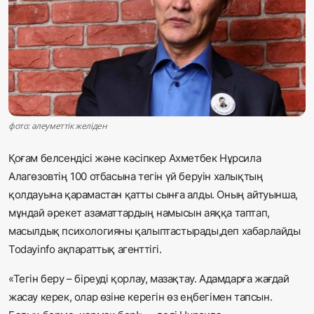
Жаңалықтар
Қоғам
Спорт
Әлем
фото: әлеуметтік желіден
Журналистік зерттеу
Қоғам белсендісі және кәсіпкер Ахметбек Нұрсила
Алагөзовтің 100 отбасына тегін үй беруін халықтың
қолдауына қарамастан қатты сынға алды. Оның айтуынша,
Қазақ тілі
мұндай әрекет азаматтардың намысын аяққа таптап,
масылдық психологияны қалыптастырады,деп хабарлайды
Todayinfo ақпараттық агенттігі.
«Тегін беру – біреуді қорлау, мазақтау. Адамдарға жағдай
жасау керек, олар өзіне керегін өз еңбегімен тапсын.