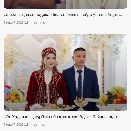
«Әкем ешқашан радикал болған емес»: Тойда уағыз айтқан ...
Тамыз 7, 2026
chat_bubble
0
visibility
218
«Ол Ұлдананың құрбысы болған жоқ»: Әділет Зейнел елді ш...
Тамыз 7, 2026
chat_bubble
0
visibility
102