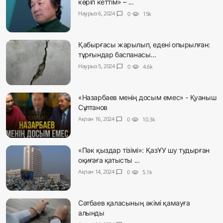
көріп кеттім» – ...
Наурыз 6, 2024
chat_bubble
0
visibility
15k
Қабырғасы жарылып, едені опырылған:
тұрғындар баспанасы...
Наурыз 5, 2024
chat_bubble
0
visibility
4.6k
«Назарбаев менің досым емес» - Қуаныш
Сұлтанов
Ақпан 16, 2024
chat_bubble
0
visibility
10.3k
«Пәк қыздар тізімі»: ҚазҰУ шу тудырған
оқиғаға қатысты ...
Ақпан 14, 2024
chat_bubble
0
visibility
5.1k
Сәтбаев қаласының әкімі қамауға
алынды