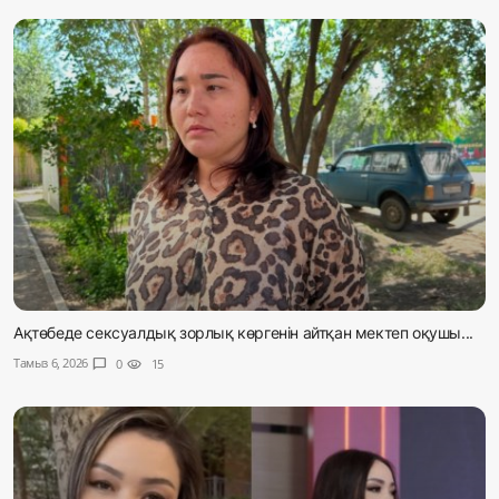
Ақтөбеде сексуалдық зорлық көргенін айтқан мектеп оқушы...
Тамыз 6, 2026
chat_bubble
0
visibility
15