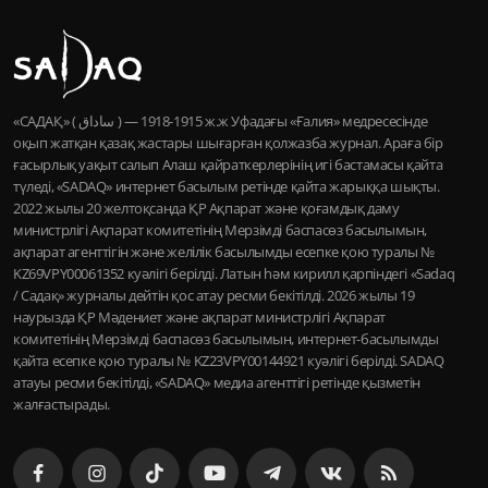
«САДАҚ» ( ساداق ) — 1915-1918 ж.ж Уфадағы «Ғалия» медресесінде
оқып жатқан қазақ жастары шығарған қолжазба журнал. Араға бір
ғасырлық уақыт салып Алаш қайраткерлерінің игі бастамасы қайта
түледі, «SADAQ» интернет басылым ретінде қайта жарыққа шықты.
2022 жылы 20 желтоқсанда ҚР Ақпарат және қоғамдық даму
министрлігі Ақпарат комитетінің Мерзімді баспасөз басылымын,
ақпарат агенттігін және желілік басылымды есепке қою туралы №
KZ69VPY00061352 куәлігі берілді. Латын һәм кирилл қарпіндегі «Sadaq
/ Садақ» журналы дейтін қос атау ресми бекітілді. 2026 жылы 19
наурызда ҚР Мәдениет және ақпарат министрлігі Ақпарат
комитетінің Мерзімді баспасөз басылымын, интернет-басылымды
қайта есепке қою туралы № KZ23VPY00144921 куәлігі берілді. SADAQ
атауы ресми бекітілді, «SADAQ» медиа агенттігі ретінде қызметін
жалғастырады.