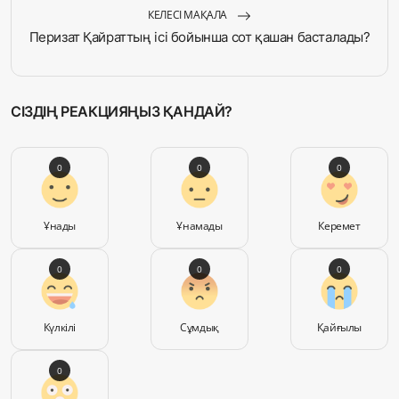
КЕЛЕСІ МАҚАЛА
Перизат Қайраттың ісі бойынша сот қашан басталады?
СІЗДІҢ РЕАКЦИЯҢЫЗ ҚАНДАЙ?
0
0
0
Ұнады
Ұнамады
Керемет
0
0
0
Күлкілі
Сұмдық
Қайғылы
0