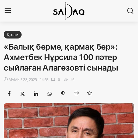
Кіру
Тіркелу
Қоғам
«Балық берме, қармақ бер»:
Басты бет
Ахметбек Нұрсила 100 пәтер
сыйлаған Алагөзовті сынады
Редакциялық байланыстар
МАМЫР 28, 2025 - 14:53
0
46
chat_bubble
visibility
Материалдарды қолдану тәртібі
Саясат
Sadaq TV
Экономика