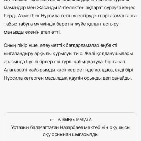
мамандар мен Жасанды Интелектен ақпарат сұрауға кеңес
берді. Ахметбек Нұрсила тегін үлестіруден гөрі азаматтарға
табыс табуға мүмкіндік беретін жүйе қалыптастыру
маңызды екенін атап өтті.
Оның пікірінше, әлеуметтік бағдарламалар еңбекті
ынталандыру арқылы құрылуы тиіс. Желі қолданушылары
арасында бұл пікірлер екі түрлі қабылдануда: бір тарап
Алагөзовті қайырымды кәсіпкер ретінде қолдаса, енді бірі
Нұрсила көтерген масылдық қаупін орынды деп санайды.
АЛДЫҢҒЫ МАҚАЛА
Ұстазын балағаттаған Назарбаев мектебінің оқушысы
оқу орнынан шығарылды