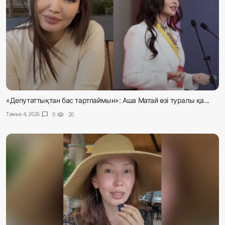
«Депутаттықтан бас тартпаймын»: Аша Матай өзі туралы қа...
Тамыз 4, 2026
chat_bubble
0
visibility
20