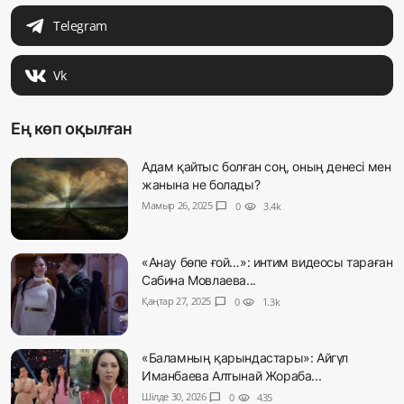
Telegram
Vk
Ең көп оқылған
Адам қайтыс болған соң, оның денесі мен
жанына не болады?
Мамыр 26, 2025
chat_bubble
0
visibility
3.4k
«Анау бөпе ғой…»: интим видеосы тараған
Сабина Мовлаева...
Қаңтар 27, 2025
chat_bubble
0
visibility
1.3k
«Баламның қарындастары»: Айгүл
Иманбаева Алтынай Жораба...
Шілде 30, 2026
chat_bubble
0
visibility
435