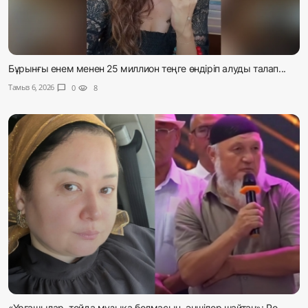
Бұрынғы енем менен 25 миллион теңге өндіріп алуды талап...
Тамыз 6, 2026
chat_bubble
0
visibility
8
«Ұрғашылар, тойда музыка болмасын, әншілер шайтан»: Ро...