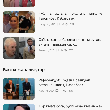
«Жан тыныштығын тоқалынан тапқан»:
Тұрсынбек Қабатов ек...
Шілде 28, 2026
chat_bubble
0
visibility
321
Сабыржан асаба елден кешірім сұрап,
ақталып шыққан қари...
Тамыз 5, 2026
chat_bubble
0
visibility
270
Басты жаңалықтар
Референдум: Тоқаев Президент
орталығындағы, Назарбаев ...
Қазан 6, 2024
chat_bubble
0
visibility
3.8k
«Бір қызға бола, бүкіл қазақ қызын жек