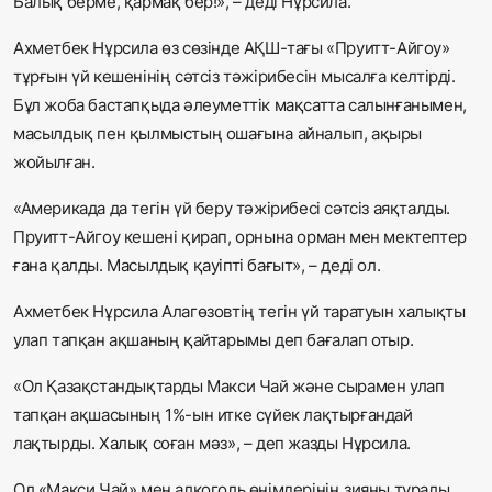
Балық берме, қармақ бер!», – деді Нұрсила.
Ахметбек Нұрсила өз сөзінде АҚШ-тағы «Пруитт-Айгоу»
тұрғын үй кешенінің сәтсіз тәжірибесін мысалға келтірді.
Бұл жоба бастапқыда әлеуметтік мақсатта салынғанымен,
масылдық пен қылмыстың ошағына айналып, ақыры
жойылған.
«Америкада да тегін үй беру тәжірибесі сәтсіз аяқталды.
Пруитт-Айгоу кешені қирап, орнына орман мен мектептер
ғана қалды. Масылдық қауіпті бағыт», – деді ол.
Ахметбек Нұрсила Алагөзовтің тегін үй таратуын халықты
улап тапқан ақшаның қайтарымы деп бағалап отыр.
«Ол Қазақстандықтарды Макси Чай және сырамен улап
тапқан ақшасының 1%-ын итке сүйек лақтырғандай
лақтырды. Халық соған мәз», – деп жазды Нұрсила.
Ол «Макси Чай» мен алкоголь өнімдерінің зияны туралы