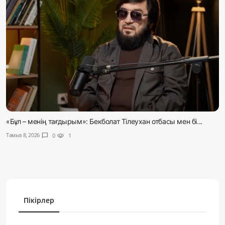
«Бұл – менің тағдырым»: Бекболат Тілеухан отбасы мен бі...
Тамыз 8, 2026
chat_bubble
0
visibility
1
Пікірлер