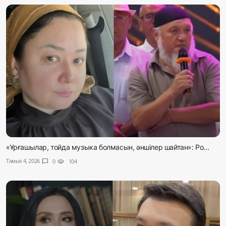
«Ұрғашылар, тойда музыка болмасын, әншілер шайтан»: Ро...
Тамыз 4, 2026
chat_bubble
0
visibility
104