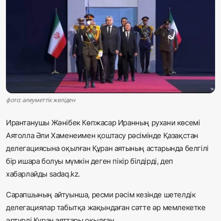
Жаңалықтар
Қоғам
Спорт
Әлем
фото: әлеуметтік желіден
Журналистік зерттеу
Ирантанушы Жәнібек Көпжасар Иранның рухани көсемі
Аятолла Әли Хаменеимен қоштасу рәсімінде Қазақстан
Қазақ тілі
делегациясына оқылған Құран аятының астарында белгілі
бір ишара болуы мүмкін деген пікір білдірді, деп
хабарлайды sadaq.kz.
Сарапшының айтуынша, ресми рәсім кезінде шетелдік
делегациялар табытқа жақындаған сәтте әр мемлекетке
әртүрлі Құран аяттары оқылған.