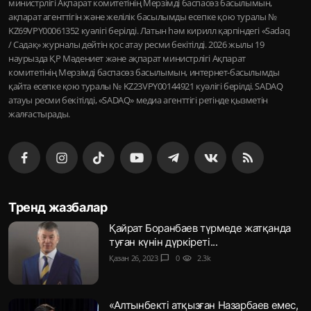
министрлігі Ақпарат комитетінің Мерзімді баспасөз басылымын,
ақпарат агенттігін және желілік басылымды есепке қою туралы №
KZ69VPY00061352 куәлігі берілді. Латын һәм кирилл қарпіндегі «Sadaq
/ Садақ» журналы дейтін қос атау ресми бекітілді. 2026 жылы 19
наурызда ҚР Мәдениет және ақпарат министрлігі Ақпарат
комитетінің Мерзімді баспасөз басылымын, интернет-басылымды
қайта есепке қою туралы № KZ23VPY00144921 куәлігі берілді. SADAQ
атауы ресми бекітілді, «SADAQ» медиа агенттігі ретінде қызметін
жалғастырады.
Тренд жазбалар
Қайрат Боранбаев түрмеде жатқанда
туған күнін дүркіреті...
Қазан 26, 2023
chat_bubble
0
visibility
2.3k
«Алтынбекті атқызған Назарбаев емес,