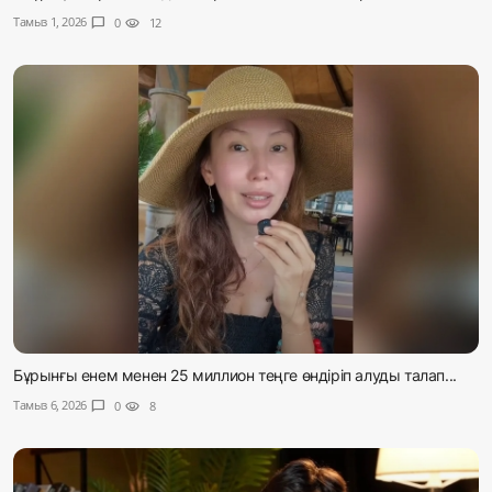
Тамыз 1, 2026
chat_bubble
0
visibility
12
Бұрынғы енем менен 25 миллион теңге өндіріп алуды талап...
Тамыз 6, 2026
chat_bubble
0
visibility
8