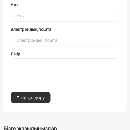
Аты
Электрондық пошта
Пікір
Пікір қалдыру
Бізге жазылыңыздар