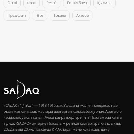
Әнші
иран
Ресей
Бишімбаев
Қылмыс
Президент
Өрт
Тоқаев
Ақтөбе
«САДАҚ» ( ساداق ) — 1915-1918 ж.ж Уфадағы «Ғалия» медресесінде
оқып жатқан қазақ жастары шығарған қолжазба журнал. Араға бір
ғасырлық уақыт салып Алаш қайраткерлерінің игі бастамасы қайта
түледі, «SADAQ» интернет басылым ретінде қайта жарыққа шықты.
2022 жылы 20 желтоқсанда ҚР Ақпарат және қоғамдық даму