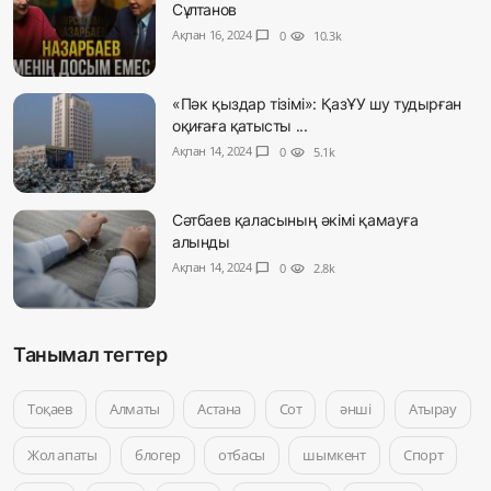
Сұлтанов
Ақпан 16, 2024
chat_bubble
0
visibility
10.3k
«Пәк қыздар тізімі»: ҚазҰУ шу тудырған
оқиғаға қатысты ...
Ақпан 14, 2024
chat_bubble
0
visibility
5.1k
Сәтбаев қаласының әкімі қамауға
алынды
Ақпан 14, 2024
chat_bubble
0
visibility
2.8k
Танымал тегтер
Тоқаев
Алматы
Астана
Сот
әнші
Атырау
Жол апаты
блогер
отбасы
шымкент
Спорт