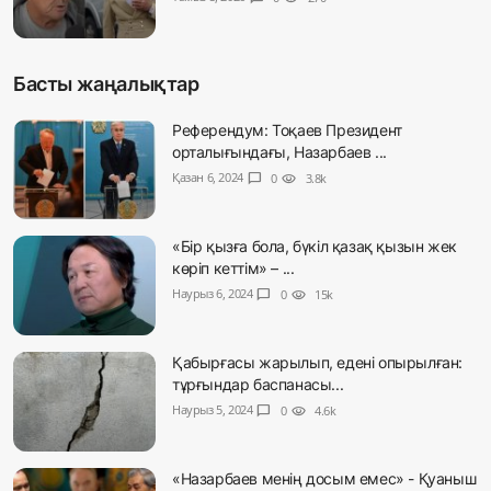
Басты жаңалықтар
Референдум: Тоқаев Президент
орталығындағы, Назарбаев ...
Қазан 6, 2024
chat_bubble
0
visibility
3.8k
«Бір қызға бола, бүкіл қазақ қызын жек
көріп кеттім» – ...
Наурыз 6, 2024
chat_bubble
0
visibility
15k
Қабырғасы жарылып, едені опырылған:
тұрғындар баспанасы...
Наурыз 5, 2024
chat_bubble
0
visibility
4.6k
«Назарбаев менің досым емес» - Қуаныш