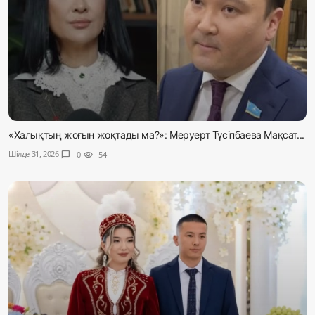
«Халықтың жоғын жоқтады ма?»: Меруерт Түсіпбаева Мақсат...
Шілде 31, 2026
chat_bubble
0
visibility
54