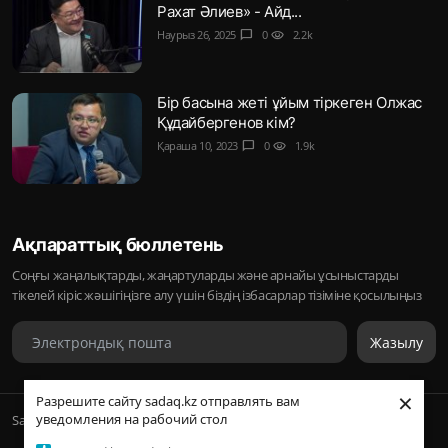
Рахат Әлиев» - Айд...
Наурыз 26, 2025
chat_bubble
0
visibility
2.2k
Бір басына жеті ұйым тіркеген Олжас
Құдайбергенов кім?
Қараша 10, 2023
chat_bubble
0
visibility
1.9k
Ақпараттық бюллетень
Соңғы жаңалықтарды, жаңартуларды және арнайы ұсыныстарды
тікелей кіріс жәшігіңізге алу үшін біздің ізбасарлар тізіміне қосылыңыз
Жазылу
×
Разрешите сайту sadaq.kz отправлять вам
уведомления на рабочий стол
Sadaq © 2026, Inc. | ᛢᚣᚦᚣᛟ | Барлық құқықтары қорғалған