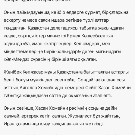
Оның пайымдауынша, кейбір елдерге құрмет, бірқатарына
ескерту немесе саяси ишара ретінде түрлі аяттар
таңдалған. Қазақстан делегациясы табытқа жақындаған
кезде, сыртқы істер министрі Ермек Көшербаевтың
алдында «Уа, иман келтіргендер! Келісімдерің мен
міндеттемелеріңе берік болыңдар!» деген мағынадағы
«Әл-Мәида» сүресінің бірінші аяты оқылған.
Жәнібек Көпжасар мұны Қазақстанға бағытталған астарлы
белгі болуы мүмкін деп есептейді. Сондай-ақ ол дәл осы
аяттың Аятолла Хомейнидің немересі Сейіт Хасан Хомейни
табытқа жақындаған сәтте де оқылғанын атап өтті.
Оның сөзінше, Хасан Хомейни рәсімнің соңына дейін
қалмай, ертерек кетіп қалған. Журналист бұл жайттың
Иран қоғамында қызу талқыланғанын жеткізді.