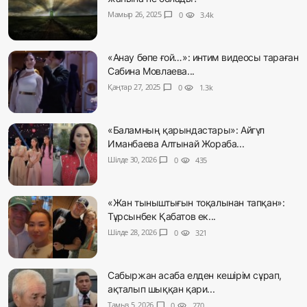
Мамыр 26, 2025
chat_bubble
0
visibility
3.4k
«Анау бөпе ғой…»: интим видеосы тараған
Сабина Мовлаева...
Қаңтар 27, 2025
chat_bubble
0
visibility
1.3k
«Баламның қарындастары»: Айгүл
Иманбаева Алтынай Жораба...
Шілде 30, 2026
chat_bubble
0
visibility
435
«Жан тыныштығын тоқалынан тапқан»:
Тұрсынбек Қабатов ек...
Шілде 28, 2026
chat_bubble
0
visibility
321
Сабыржан асаба елден кешірім сұрап,
ақталып шыққан қари...
Тамыз 5, 2026
chat_bubble
0
visibility
270