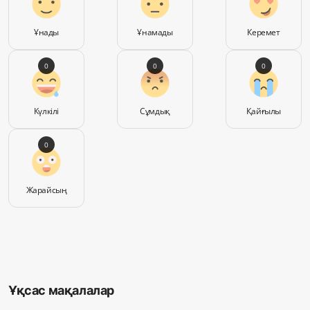
Ұнады
Ұнамады
Керемет
0
0
0
Күлкілі
Сұмдық
Қайғылы
0
Жарайсың
Ұқсас мақалалар