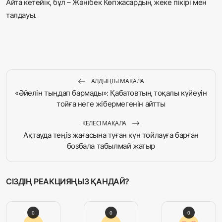
Айта кетейік, бұл – Жәнібек Көпжасардың жеке пікірі мен
талдауы.
АЛДЫҢҒЫ МАҚАЛА
«Әйелін тыңдап бармады»: Қабатовтың тоқалы күйеуін
тойға неге жібермегенін айтты
КЕЛЕСІ МАҚАЛА
Ақтауда теңіз жағасына туған күн тойлауға барған
бозбала табылмай жатыр
СІЗДІҢ РЕАКЦИЯҢЫЗ ҚАНДАЙ?
0
0
0