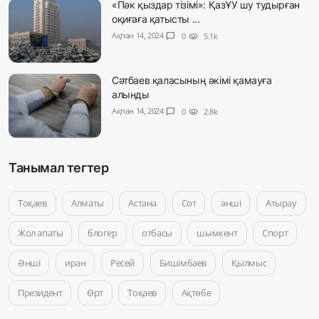
«Пәк қыздар тізімі»: ҚазҰУ шу тудырған
оқиғаға қатысты ...
Ақпан 14, 2024
chat_bubble
0
visibility
5.1k
Сәтбаев қаласының әкімі қамауға
алынды
Ақпан 14, 2024
chat_bubble
0
visibility
2.8k
Танымал тегтер
Тоқаев
Алматы
Астана
Сот
әнші
Атырау
Жол апаты
блогер
отбасы
шымкент
Спорт
Әнші
иран
Ресей
Бишімбаев
Қылмыс
Президент
Өрт
Тоқаев
Ақтөбе