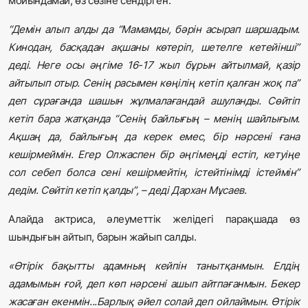
мойындамай, өз сөзіне сендірген.
“Демін алып алды да “Мамамды, бәрін асырап шаршадым.
Кинодан, басқадан ақшаны көтеріп, шетелге кетейінші”
деді. Неге осы әңгіме 16-17 жыл бұрын айтылмай, қазір
айтылып отыр. Сенің расымен көңілің кетіп қалған жоқ па”
деп сұрағанда шашын жұлмалағандай ашуланды. Сөйтіп
кетіп бара жатқанда “Сенің байлығың – менің шайлығым.
Ақшаң да, байлығың да керек емес, бір нәрсені ғана
кешірмеймін. Егер Олжаспен бір әңгімеңді естіп, кетуіңе
сол себеп болса сені кешірмейтін, істейтінімді істеймін”
дедім. Сөйтіп кетіп қалды”, – деді Дархан Мұсаев.
Алайда актриса, әлеуметтік желідегі парақшада өз
шындығын айтып, барын жайып салды.
«Өтірік бақытты адамның кейпін танытқанмын. Елдің
адамымын ғой, деп көп нәрсені ашып айтпағанмын. Бекер
жасаған екенмін...Барлық әйел солай деп ойлаймын. Өтірік