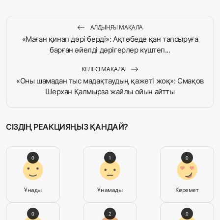
АЛДЫҢҒЫ МАҚАЛА
«Маған қинап дәрі берді»: Ақтөбеде қан тапсыруға
барған әйелді дәрігерлер күштеп...
КЕЛЕСІ МАҚАЛА
«Оны шамадан тыс мадақтаудың қажеті жоқ»: Смақов
Шерхан Қалмырза жайлы ойын айтты
СІЗДІҢ РЕАКЦИЯҢЫЗ ҚАНДАЙ?
0
1
0
Ұнады
Ұнамады
Керемет
0
2
0