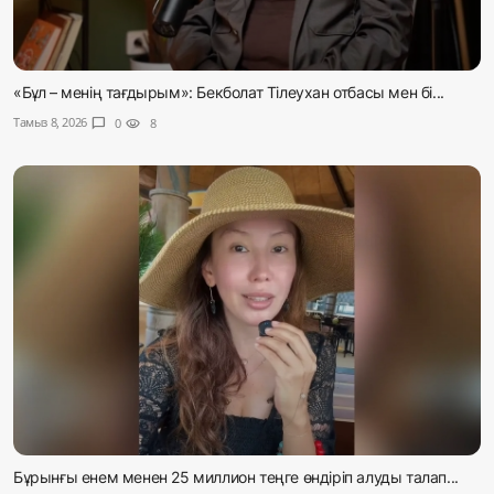
«Бұл – менің тағдырым»: Бекболат Тілеухан отбасы мен бі...
Тамыз 8, 2026
chat_bubble
0
visibility
8
Бұрынғы енем менен 25 миллион теңге өндіріп алуды талап...