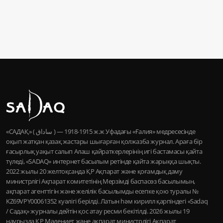
«САДАҚ» ( ساداق ) — 1915-1918 ж.ж Уфадағы «Ғалия» медресесінде
оқып жатқан қазақ жастары шығарған қолжазба журнал. Араға бір
ғасырлық уақыт салып Алаш қайраткерлерінің игі бастамасы қайта
түледі, «SADAQ» интернет басылым ретінде қайта жарыққа шықты.
2022 жылы 20 желтоқсанда ҚР Ақпарат және қоғамдық даму
министрлігі Ақпарат комитетінің Мерзімді баспасөз басылымын,
ақпарат агенттігін және желілік басылымды есепке қою туралы №
KZ69VPY00061352 куәлігі берілді. Латын һәм кирилл қарпіндегі «Sadaq
/ Садақ» журналы дейтін қос атау ресми бекітілді. 2026 жылы 19
наурызда ҚР Мәдениет және ақпарат министрлігі Ақпарат