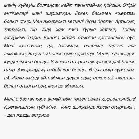
менің күйеуім болғандай кейіп танытпай-ақ қойсын. Өтірік
әңгімелері мені шаршатқан. Еркек басымен «жертва»
болып отыр. Мен ажырасып кеткелі біраз болған. Артысып,
тартысып, бір үйде жай ғана тұрып жаттық. Толық
айтармын бәрін. Киноға жасап отырған қастандығы бұл.
Мені қызғансаң да, бағымды, өнерімді тартып ала
алмайсың! Бақытты болып өмір сүрмедік. Менің тұншыққан
күндерім көп болды. Уылжып отырып ажырасқандай болып
отыр. Ажырасудың себебі көп болды. Өтірік өмір сүргенім-
ай. Жеке өмірді айтпаймын деуші едім, еркек өзі «жертва»
болып отырған соң, мен де айтамын.
Мені о бастан көре алмай, өзін төмен санап қырылатынбыз!
Қызғаныштың түбі міне – кино шыққанда жасап отырғаны»,
- деп жазды актриса.