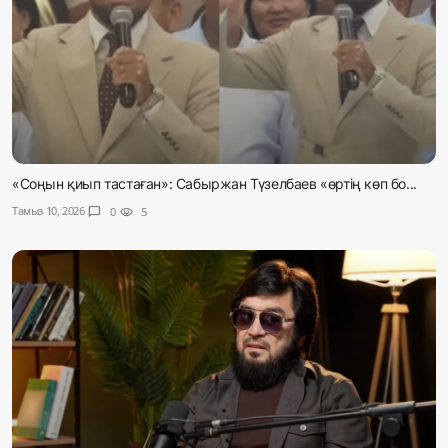
«Соңын қиып тастаған»: Сабыржан Түзелбаев «өртің көп бо...
Тамыз 10, 2026
chat_bubble
0
visibility
5