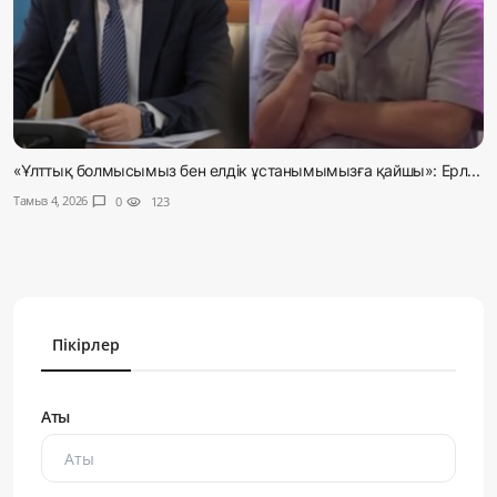
«Ұлттық болмысымыз бен елдік ұстанымымызға қайшы»: Ерл...
Тамыз 4, 2026
chat_bubble
0
visibility
123
Пікірлер
Аты