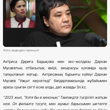
Жаңалықтар
Қоғам
Спорт
Әлем
Фото: видеодан скриншот
Журналистік зерттеу
Актриса Дариға Бадықова мен экс-жолдасы Дархан
Мұсаевтың отбасылық өмірі, ажырасуы қоғамда қызу
Қазақ тілі
талқыланып жатыр. Актрисаның бұрынғы күйеуі Дархан
Мұсаев “Уақыт көрсетеді” бағдарламасында жұбайымен
арасы суыған сәтті еске алды, деп жазады Sn.kz.
“2023 жыл, “Хотя бы в киноның” Таиландта түсіріліп жатқан
кезі. Ол фильмге түсуге, мен жұмыс барысымен шетелге