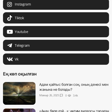
Instagram
Tiktok
Youtube
Telegram
Vk
Ең көп оқылған
Адам қайтыс болған соң, оның денесі мен
жанына не болады?
Мамыр 26, 2025
chat_bubble
0
visibility
3.4k
«Анау бөпе ғой…»: интим видеосы тараған