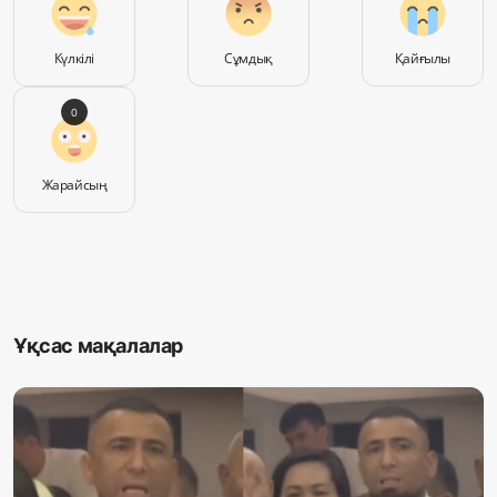
Күлкілі
Сұмдық
Қайғылы
0
Жарайсың
Ұқсас мақалалар