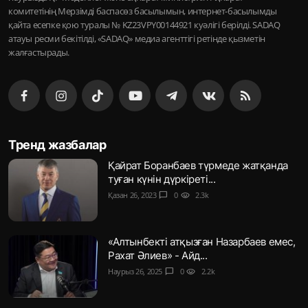
комитетінің Мерзімді баспасөз басылымын, интернет-басылымды
қайта есепке қою туралы № KZ23VPY00144921 куәлігі берілді. SADAQ
атауы ресми бекітілді, «SADAQ» медиа агенттігі ретінде қызметін
жалғастырады.
Тренд жазбалар
Қайрат Боранбаев түрмеде жатқанда
туған күнін дүркіреті...
Қазан 26, 2023
chat_bubble
0
visibility
2.3k
«Алтынбекті атқызған Назарбаев емес,
Рахат Әлиев» - Айд...
Наурыз 26, 2025
chat_bubble
0
visibility
2.2k