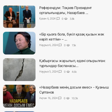
Референдум: Тоқаев Президент
орталығындағы, Назарбаев ...
Қазан 6, 2024
chat_bubble
0
visibility
3.8k
«Бір қызға бола, бүкіл қазақ қызын жек
көріп кеттім» – ...
Наурыз 6, 2024
chat_bubble
0
visibility
15k
Қабырғасы жарылып, едені опырылған:
тұрғындар баспанасы...
Наурыз 5, 2024
chat_bubble
0
visibility
4.6k
«Назарбаев менің досым емес» - Қуаныш
Сұлтанов
Ақпан 16, 2024
chat_bubble
0
visibility
10.3k