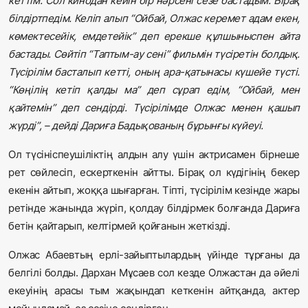
кеттім. Сол кинодан кейін бір нәрсені сезе бастадым. Бірақ
білдіртпедім. Келіп алып “Ойбай, Олжас керемет адам екен,
көмектесейік, емдетейік” деп ерекше құлшыныспен айта
бастады. Сөйтіп “Таптым-ау сені” фильмін түсіретін болдық.
Түсірілім басталып кетті, оның ара-қатынасы күшейе түсті.
“Көңілің кетіп қалды ма” деп сұрап едім, “Ойбай, мен
қайтемін” деп сендірді. Түсірілімде Олжас менен қашып
жүрді”, – дейді Дариға Бадықованың бұрынғы күйеуі.
Ол түсініспеушіліктің алдын алу үшін актрисамен бірнеше
рет сөйлесіп, ескерткенін айтты. Бірақ ол күдігінің бекер
екенін айтып, жоққа шығарған. Тіпті, түсірілім кезінде жары
ретінде жанында жүріп, қолдау білдірмек болғанда Дариға
бетін қайтарып, келтірмей қойғанын жеткізді.
Олжас Абаевтың ерлі-зайыптылардың үйінде тұрғаны да
белгілі болды. Дархан Мұсаев сол кезде Олжастан да әйелі
екеуінің арасы тым жақындап кеткенін айтқанда, актер