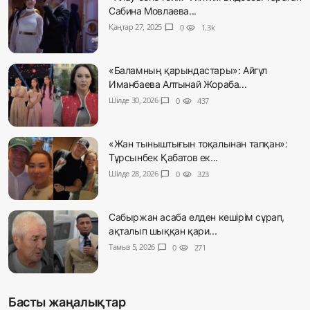
Сабина Мовлаева...
Қаңтар 27, 2025
chat_bubble
0
visibility
1.3k
«Баламның қарындастары»: Айгүл
Иманбаева Алтынай Жораба...
Шілде 30, 2026
chat_bubble
0
visibility
437
«Жан тыныштығын тоқалынан тапқан»:
Тұрсынбек Қабатов ек...
Шілде 28, 2026
chat_bubble
0
visibility
323
Сабыржан асаба елден кешірім сұрап,
ақталып шыққан қари...
Тамыз 5, 2026
chat_bubble
0
visibility
271
Басты жаңалықтар