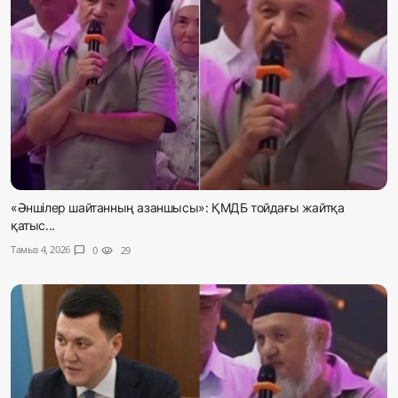
«Әншілер шайтанның азаншысы»: ҚМДБ тойдағы жайтқа
қатыс...
Тамыз 4, 2026
chat_bubble
0
visibility
29