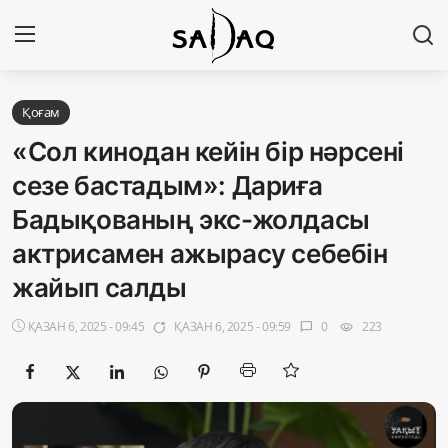
Кіру
Тіркелу
Қоғам
«Сол кинодан кейін бір нәрсені
Басты бет
сезе бастадым»: Дариға
Бадықованың экс-жолдасы
Редакциялық байланыстар
актрисамен ажырасу себебін
Материалдарды қолдану тәртібі
жайып салды
Саясат
ҚАЗАН 6, 2025 - 09:45
ҚАЗАН 6, 2025 - 09:59
0
223
app_badging
chat_bubble
visibility
Sadaq TV
Экономика