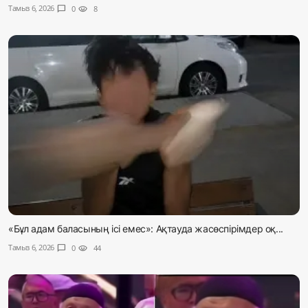
Тамыз 6, 2026
chat_bubble
0
visibility
8
«Бұл адам баласының ісі емес»: Ақтауда жасөспірімдер оқ...
Тамыз 6, 2026
chat_bubble
0
visibility
44