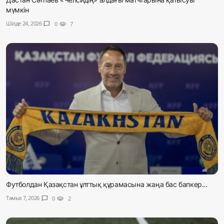
мүмкін
Шілде 24, 2026
chat_bubble
0
visibility
7
Футболдан Қазақстан ұлттық құрамасына жаңа бас бапкер...
Тамыз 7, 2026
chat_bubble
0
visibility
2