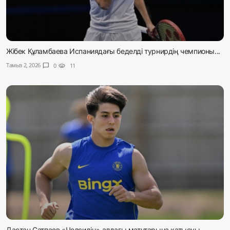
Жібек Құламбаева Испаниядағы беделді турнирдің чемпионы...
Тамыз 2, 2026
chat_bubble
0
visibility
11
Дастан Сәтпаев «Челсидің» алдағы матчтарына қатысуы