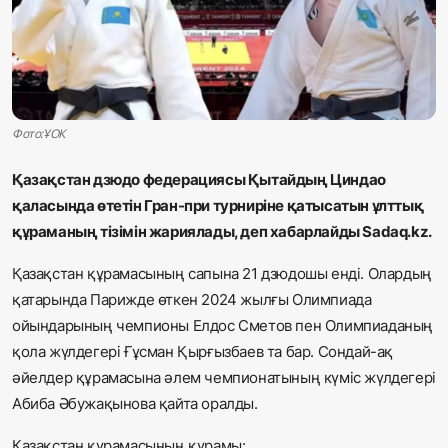
Жаңалықтар
Қоғам
Спорт
Фото:ҰОК
Әлем
Қазақстан дзюдо федерациясы Қытайдың Циндао
қаласында өтетін Гран-при турниріне қатысатын ұлттық
Журналистік зерттеу
құраманың тізімін жариялады, деп хабарлайды
Sadaq
.kz.
Қазақстан құрамасының сапына 21 дзюдошы енді. Олардың
Қазақ тілі
қатарында Парижде өткен 2024 жылғы Олимпиада
ойындарының чемпионы Елдос Сметов пен Олимпиаданың
қола жүлдегері Ғұсман Қырғызбаев та бар. Сондай-ақ
әйелдер құрамасына әлем чемпионатының күміс жүлдегері
Абиба Әбужақынова қайта оралды.
Қазақстан құрамасының құрамы: