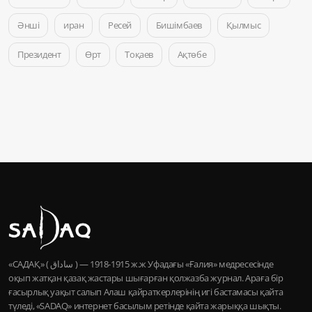
Әнші
иран
Ресей
Бишімбаев
Қылмыс
Президент
Өрт
Тоқаев
Ақтөбе
«САДАҚ» ( ساداق ) — 1915-1918 ж.ж Уфадағы «Ғалия» медресесінде
оқып жатқан қазақ жастары шығарған қолжазба журнал. Араға бір
ғасырлық уақыт салып Алаш қайраткерлерінің игі бастамасы қайта
түледі, «SADAQ» интернет басылым ретінде қайта жарыққа шықты.