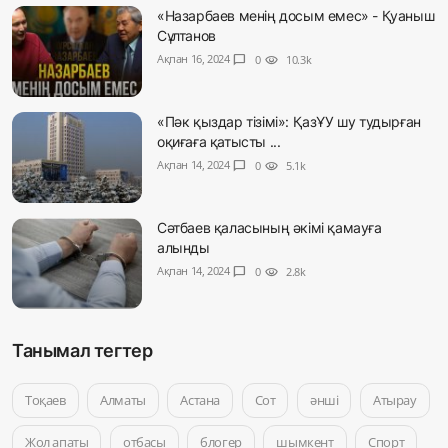
«Назарбаев менің досым емес» - Қуаныш
Сұлтанов
Ақпан 16, 2024
chat_bubble
0
visibility
10.3k
«Пәк қыздар тізімі»: ҚазҰУ шу тудырған
оқиғаға қатысты ...
Ақпан 14, 2024
chat_bubble
0
visibility
5.1k
Сәтбаев қаласының әкімі қамауға
алынды
Ақпан 14, 2024
chat_bubble
0
visibility
2.8k
Танымал тегтер
Тоқаев
Алматы
Астана
Сот
әнші
Атырау
Жол апаты
отбасы
блогер
шымкент
Спорт