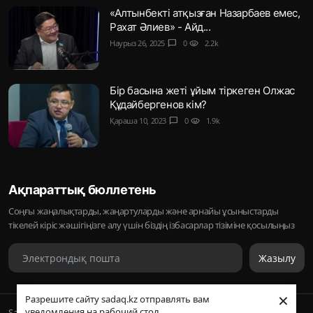
«Алтынбекті атқызған Назарбаев емес,
Рахат Әлиев» - Айд...
Наурыз 26, 2025
chat_bubble
0
visibility
2.2k
Бір басына жеті ұйым тіркеген Олжас
Құдайбергенов кім?
Қараша 10, 2023
chat_bubble
0
visibility
1.9k
Ақпараттық бюллетень
Соңғы жаңалықтарды, жаңартуларды және арнайы ұсыныстарды
тікелей кіріс жәшігіңізге алу үшін біздің ізбасарлар тізіміне қосылыңыз
Жазылу
×
Разрешите сайту sadaq.kz отправлять вам
уведомления на рабочий стол
Sadaq © 2026, Inc. | ᛢᚣᚦᚣᛟ | Барлық құқықтары қорғалған