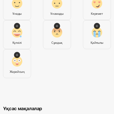
Ұнады
Ұнамады
Керемет
0
0
0
Күлкілі
Сұмдық
Қайғылы
0
Жарайсың
Ұқсас мақалалар