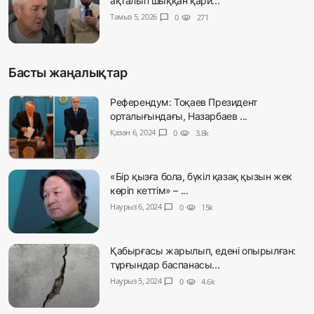
ақталып шыққан қари...
Тамыз 5, 2026
chat_bubble
0
visibility
271
Басты жаңалықтар
Референдум: Тоқаев Президент
орталығындағы, Назарбаев ...
Қазан 6, 2024
chat_bubble
0
visibility
3.8k
«Бір қызға бола, бүкіл қазақ қызын жек
көріп кеттім» – ...
Наурыз 6, 2024
chat_bubble
0
visibility
15k
Қабырғасы жарылып, едені опырылған:
тұрғындар баспанасы...
Наурыз 5, 2024
chat_bubble
0
visibility
4.6k