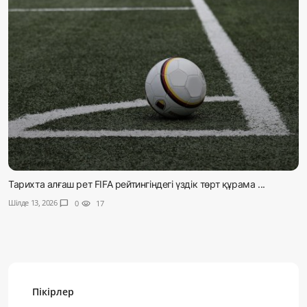
Тарихта алғаш рет FIFA рейтингіндегі үздік төрт құрама ...
Шілде 13, 2026
chat_bubble
0
visibility
17
Пікірлер