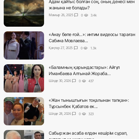
Адам қайтыс болған соң, оның денесі мен
жанына не болады?
Мамыр 26, 2025
chat_bubble
0
visibility
3.4k
«Анау бөпе ғой…»: интим видеосы тараған
Сабина Мовлаева...
Қаңтар 27, 2025
chat_bubble
0
visibility
1.3k
«Баламның қарындастары»: Айгүл
Иманбаева Алтынай Жораба...
Шілде 30, 2026
chat_bubble
0
visibility
437
«Жан тыныштығын тоқалынан тапқан»:
Тұрсынбек Қабатов ек...
Шілде 28, 2026
chat_bubble
0
visibility
323
Сабыржан асаба елден кешірім сұрап,