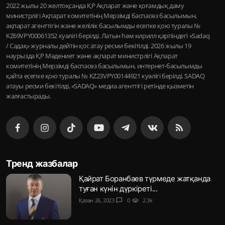
2022 жылы 20 желтоқсанда ҚР Ақпарат және қоғамдық даму
министрлігі Ақпарат комитетінің Мерзімді баспасөз басылымын,
ақпарат агенттігін және желілік басылымды есепке қою туралы №
KZ69VPY00061352 куәлігі берілді. Латын һәм кирилл қарпіндегі «Sadaq
/ Садақ» журналы дейтін қос атау ресми бекітілді. 2026 жылы 19
наурызда ҚР Мәдениет және ақпарат министрлігі Ақпарат
комитетінің Мерзімді баспасөз басылымын, интернет-басылымды
қайта есепке қою туралы № KZ23VPY00144921 куәлігі берілді. SADAQ
атауы ресми бекітілді, «SADAQ» медиа агенттігі ретінде қызметін
жалғастырады.
Тренд жазбалар
Қайрат Боранбаев түрмеде жатқанда
туған күнін дүркіреті...
Қазан 26, 2023
chat_bubble
0
visibility
2.3k