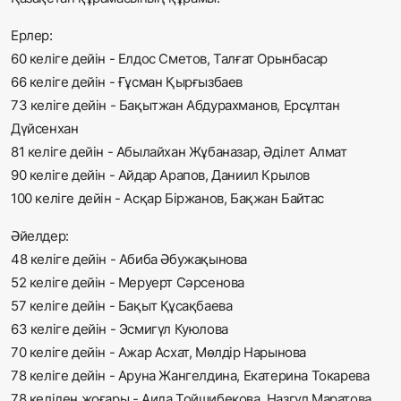
Ерлер:
60 келіге дейін - Елдос Сметов, Талғат Орынбасар
66 келіге дейін - Ғұсман Қырғызбаев
73 келіге дейін - Бақытжан Абдурахманов, Ерсұлтан
Дүйсенхан
81 келіге дейін - Абылайхан Жұбаназар, Әділет Алмат
90 келіге дейін - Айдар Арапов, Даниил Крылов
100 келіге дейін - Асқар Біржанов, Бақжан Байтас
Әйелдер:
48 келіге дейін - Абиба Әбужақынова
52 келіге дейін - Меруерт Сәрсенова
57 келіге дейін - Бақыт Құсақбаева
63 келіге дейін - Эсмигүл Куюлова
70 келіге дейін - Ажар Асхат, Мөлдір Нарынова
78 келіге дейін - Аруна Жангелдина, Екатерина Токарева
78 келіден жоғары - Аида Тойшибекова, Назгүл Маратова.