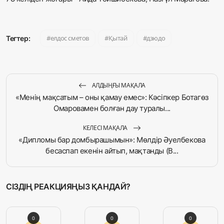
елдос сметов
Қытай
дзюдо
Тегтер:
АЛДЫҢҒЫ МАҚАЛА
«Менің мақсатым – оны қамау емес»: Кәсіпкер Ботагөз
Омаровамен болған дау туралы...
КЕЛЕСІ МАҚАЛА
«Дипломы бар домбырашымын»: Мөлдір Әуелбекова
бесаспап екенін айтып, мақтанды (В...
СІЗДІҢ РЕАКЦИЯҢЫЗ ҚАНДАЙ?
0
0
0