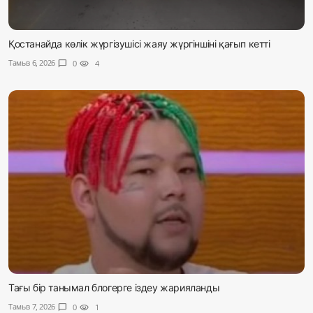
Қостанайда көлік жүргізушісі жаяу жүргіншіні қағып кетті
Тамыз 6, 2026
chat_bubble
0
visibility
4
Тағы бір танымал блогерге іздеу жарияланды
Тамыз 7, 2026
chat_bubble
0
visibility
1