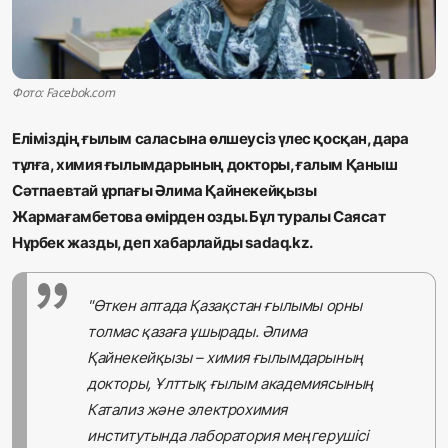
Жаңалықтар
Қоғам
Фото: Facebok.com
Спорт
Еліміздің ғылым саласына өлшеусіз үлес қосқан, дара
Әлем
тұлға, химия ғылымдарының докторы, ғалым Қаныш
Сәтпаевтай ұрпағы Әлима Қайнекейқызы
Журналистік зерттеу
Жармағамбетова өмірден озды. Бұл туралы Саясат
Нұрбек жазды, деп хабарлайды sadaq.kz.
Қазақ тілі
"Өткен аптада Қазақстан ғылымы орны
толмас қазаға ұшырады. Әлима
Қайнекейқызы – химия ғылымдарының
докторы, Ұлттық ғылым академиясының
Катализ және электрохимия
институтында лаборатория меңгерушісі