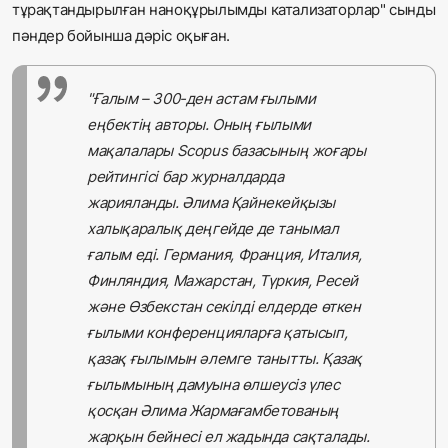
тұрақтандырылған наноқұрылымды катализаторлар" сынды
пәндер бойынша дәріс оқыған.
"Ғалым – 300-ден астам ғылыми
еңбектің авторы. Оның ғылыми
мақалалары Scopus базасының жоғары
рейтингісі бар журналдарда
жарияланды. Әлима Қайнекейқызы
халықаралық деңгейде де танымал
ғалым еді. Германия, Франция, Италия,
Финляндия, Мажарстан, Түркия, Ресей
және Өзбекстан секілді елдерде өткен
ғылыми конференцияларға қатысып,
қазақ ғылымын әлемге танытты. Қазақ
ғылымының дамуына өлшеусіз үлес
қосқан Әлима Жармағамбетованың
жарқын бейнесі ел жадында сақталады.