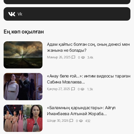
Vk
Ең көп оқылған
Адам қайтыс болған соң, оның денесі мен
жанына не болады?
Мамыр 26, 2025
chat_bubble
0
visibility
3.4k
«Анау бөпе ғой…»: интим видеосы тараған
Сабина Мовлаева...
Қаңтар 27, 2025
chat_bubble
0
visibility
1.3k
«Баламның қарындастары»: Айгүл
Иманбаева Алтынай Жораба...
Шілде 30, 2026
chat_bubble
0
visibility
432