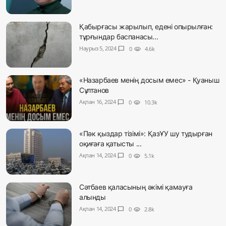
Қабырғасы жарылып, едені опырылған:
тұрғындар баспанасы...
Наурыз 5, 2024
chat_bubble
0
visibility
4.6k
«Назарбаев менің досым емес» - Қуаныш
Сұлтанов
Ақпан 16, 2024
chat_bubble
0
visibility
10.3k
«Пәк қыздар тізімі»: ҚазҰУ шу тудырған
оқиғаға қатысты ...
Ақпан 14, 2024
chat_bubble
0
visibility
5.1k
Сәтбаев қаласының әкімі қамауға
алынды
Ақпан 14, 2024
chat_bubble
0
visibility
2.8k