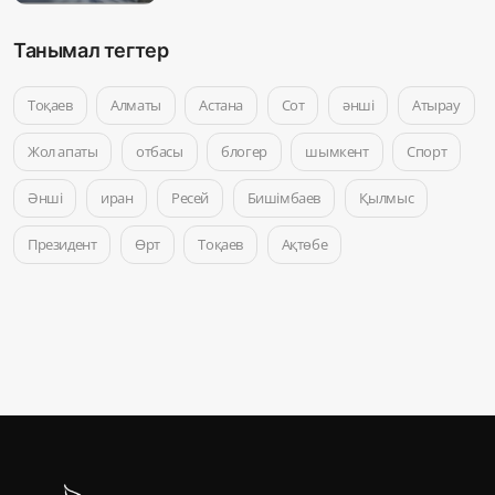
Танымал тегтер
Тоқаев
Алматы
Астана
Сот
әнші
Атырау
Жол апаты
отбасы
блогер
шымкент
Спорт
Әнші
иран
Ресей
Бишімбаев
Қылмыс
Президент
Өрт
Тоқаев
Ақтөбе