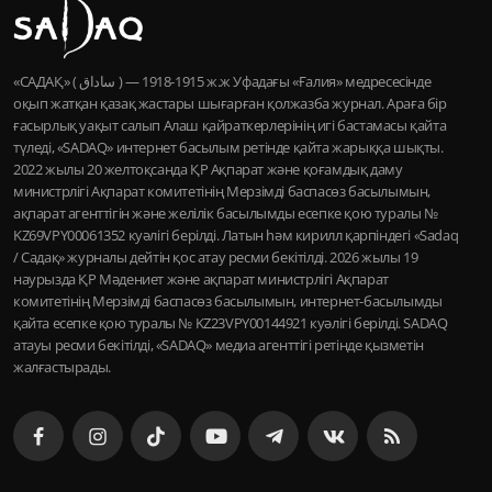
«САДАҚ» ( ساداق ) — 1915-1918 ж.ж Уфадағы «Ғалия» медресесінде
оқып жатқан қазақ жастары шығарған қолжазба журнал. Араға бір
ғасырлық уақыт салып Алаш қайраткерлерінің игі бастамасы қайта
түледі, «SADAQ» интернет басылым ретінде қайта жарыққа шықты.
2022 жылы 20 желтоқсанда ҚР Ақпарат және қоғамдық даму
министрлігі Ақпарат комитетінің Мерзімді баспасөз басылымын,
ақпарат агенттігін және желілік басылымды есепке қою туралы №
KZ69VPY00061352 куәлігі берілді. Латын һәм кирилл қарпіндегі «Sadaq
/ Садақ» журналы дейтін қос атау ресми бекітілді. 2026 жылы 19
наурызда ҚР Мәдениет және ақпарат министрлігі Ақпарат
комитетінің Мерзімді баспасөз басылымын, интернет-басылымды
қайта есепке қою туралы № KZ23VPY00144921 куәлігі берілді. SADAQ
атауы ресми бекітілді, «SADAQ» медиа агенттігі ретінде қызметін
жалғастырады.