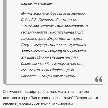
қызметін атқарды.
Әлима Жармағамбетова ұзақ жылдар
бойы Д.В. Сокольский атындағы
Жанармай, катализ және электрохимия
ғылыми-зерттеу институтында түрлі
лауазымдарды абыроймен атқарды.
Соңғы жылдары органикалық катализ
зертханасының меңгерушісі қызметін
атқарды. Ол инженерден институт
басшысына дейінгі жолды жүріп өтіп,
ғылымға шынайы берілгендігін
көрсетті", – дейді Саясат Нұрбек.
Ол жүздеген шәкірт тәрбиелеп, магистранттар мен
докторанттарға "Кинетика және катализ", "Экологиялық
катализ", "Мұнай химиясы", "Полимермен