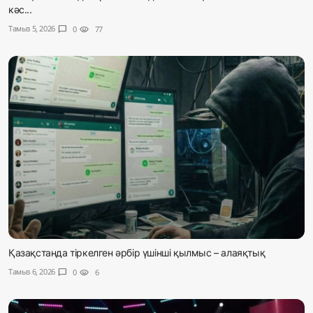
кәс...
Тамыз 5, 2026
chat_bubble
0
visibility
77
Қазақстанда тіркелген әрбір үшінші қылмыс – алаяқтық
Тамыз 6, 2026
chat_bubble
0
visibility
6