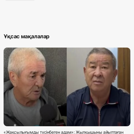
Ұқсас мақалалар
«Жақсылығымды түсінбеген адам»: Жылқышыны айыптаған