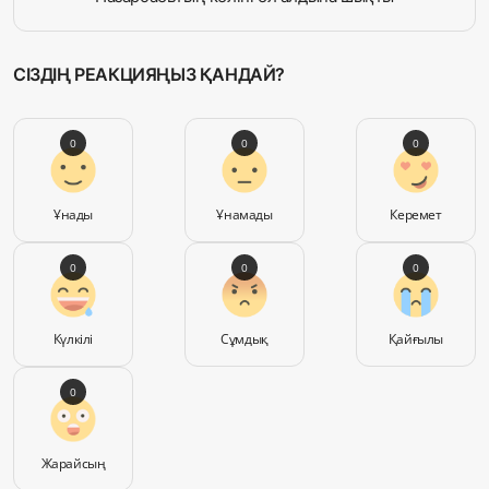
СІЗДІҢ РЕАКЦИЯҢЫЗ ҚАНДАЙ?
0
0
0
Ұнады
Ұнамады
Керемет
0
0
0
Күлкілі
Сұмдық
Қайғылы
0
Жарайсың