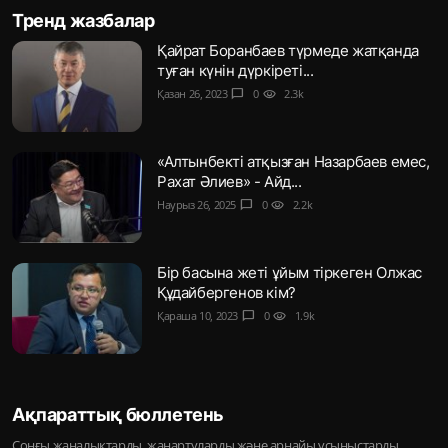
Тренд жазбалар
Қайрат Боранбаев түрмеде жатқанда
туған күнін дүркіреті...
Қазан 26, 2023
chat_bubble
0
visibility
2.3k
«Алтынбекті атқызған Назарбаев емес,
Рахат Әлиев» - Айд...
Наурыз 26, 2025
chat_bubble
0
visibility
2.2k
Бір басына жеті ұйым тіркеген Олжас
Құдайбергенов кім?
Қараша 10, 2023
chat_bubble
0
visibility
1.9k
Ақпараттық бюллетень
Соңғы жаңалықтарды, жаңартуларды және арнайы ұсыныстарды