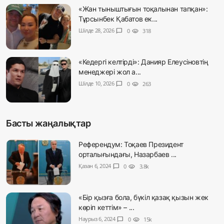
«Жан тыныштығын тоқалынан тапқан»:
Тұрсынбек Қабатов ек...
Шілде 28, 2026
chat_bubble
0
visibility
318
«Кедергі келтірді»: Данияр Елеусіновтің
менеджері жол а...
Шілде 10, 2026
chat_bubble
0
visibility
263
Басты жаңалықтар
Референдум: Тоқаев Президент
орталығындағы, Назарбаев ...
Қазан 6, 2024
chat_bubble
0
visibility
3.8k
«Бір қызға бола, бүкіл қазақ қызын жек
көріп кеттім» – ...
Наурыз 6, 2024
chat_bubble
0
visibility
15k