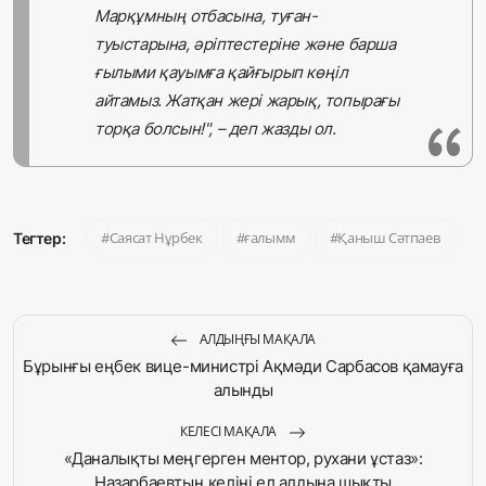
Марқұмның отбасына, туған-
туыстарына, әріптестеріне және барша
ғылыми қауымға қайғырып көңіл
айтамыз. Жатқан жері жарық, топырағы
торқа болсын!", – деп жазды ол.
Саясат Нұрбек
ғалымм
Қаныш Сәтпаев
Тегтер:
АЛДЫҢҒЫ МАҚАЛА
Бұрынғы еңбек вице-министрі Ақмәди Сарбасов қамауға
алынды
КЕЛЕСІ МАҚАЛА
«Даналықты меңгерген ментор, рухани ұстаз»:
Назарбаевтың келіні ел алдына шықты