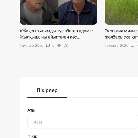
«Жақсылығымды түсінбеген адам»:
Экология минист
Жылқышыны айыптаған кәс...
жолбарысқа қаты
Тамыз 5, 2026
Тамыз 5, 2026
0
73
chat_bubble
visibility
chat_bubble
Пікірлер
Аты
Пікір