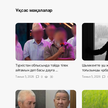
Ұқсас мақалалар
Түркістан облысында тойда тілек
Шымкентте үш ж
айтамын деп басы дауға ...
тоғызыншы қабат
Тамыз 5, 2026
Тамыз 5, 2026
0
30
chat_bubble
visibility
chat_bubble