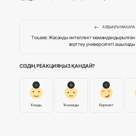
АЛДЫҢҒЫ МАҚАЛА
Тоқаев: Жасанды интел­лект мамандандырылған
зерттеу уни­вер­ситеті ашылады
СІЗДІҢ РЕАКЦИЯҢЫЗ ҚАНДАЙ?
1
0
1
Ұнады
Ұнамады
Керемет