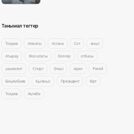
Танымал тегтер
Тоқаев
Алматы
Астана
Сот
әнші
Атырау
Жол апаты
блогер
отбасы
шымкент
Спорт
Әнші
иран
Ресей
Бишімбаев
Қылмыс
Президент
Өрт
Тоқаев
Ақтөбе