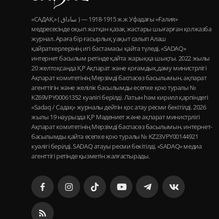
«САДАҚ» ( ساداق ) — 1915-1918 ж.ж Уфадағы «Ғалия»
медресесінде оқып жатқан қазақ жастары шығарған қолжазба
журнал. Араға бір ғасырлық уақыт салып Алаш
қайраткерлерінің игі бастамасы қайта түледі, «SADAQ»
интернет басылым ретінде қайта жарыққа шықты. 2022 жылы
20 желтоқсанда ҚР Ақпарат және қоғамдық даму министрлігі
Ақпарат комитетінің Мерзімді баспасөз басылымын, ақпарат
агенттігін және желілік басылымды есепке қою туралы №
KZ69VPY00061352 куәлігі берілді. Латын һәм кирилл қарпіндегі
«Sadaq / Садақ» журналы дейтін қос атау ресми бекітілді. 2026
жылы 19 наурызда ҚР Мәдениет және ақпарат министрлігі
Ақпарат комитетінің Мерзімді баспасөз басылымын, интернет-
басылымды қайта есепке қою туралы № KZ23VPY00144921
куәлігі берілді. SADAQ атауы ресми бекітілді, «SADAQ» медиа
агенттігі ретінде қызметін жалғастырады.