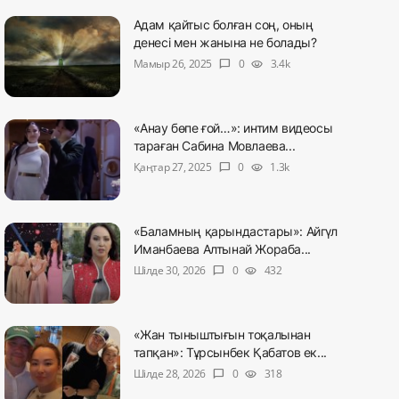
Адам қайтыс болған соң, оның
денесі мен жанына не болады?
Мамыр 26, 2025
0
3.4k
chat_bubble
visibility
«Анау бөпе ғой…»: интим видеосы
тараған Сабина Мовлаева...
Қаңтар 27, 2025
0
1.3k
chat_bubble
visibility
«Баламның қарындастары»: Айгүл
Иманбаева Алтынай Жораба...
Шілде 30, 2026
0
432
chat_bubble
visibility
«Жан тыныштығын тоқалынан
тапқан»: Тұрсынбек Қабатов ек...
Шілде 28, 2026
0
318
chat_bubble
visibility