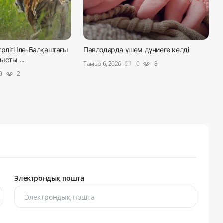
рлігі Іле-Балқаштағы
Павлодарда үшем дүниеге келді
сты ...
Тамыз 6, 2026
0
8
chat_bubble
visibility
0
2
visibility
Электрондық пошта