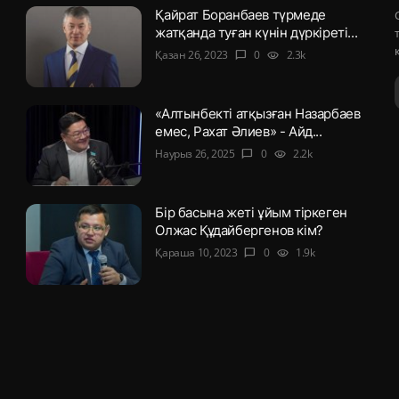
Қайрат Боранбаев түрмеде
жатқанда туған күнін дүркіреті...
Қазан 26, 2023
0
2.3k
chat_bubble
visibility
«Алтынбекті атқызған Назарбаев
емес, Рахат Әлиев» - Айд...
Наурыз 26, 2025
0
2.2k
chat_bubble
visibility
Бір басына жеті ұйым тіркеген
Олжас Құдайбергенов кім?
Қараша 10, 2023
0
1.9k
chat_bubble
visibility