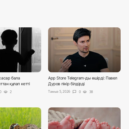
асар бала
App Store Telegram-ды өшірді: Павел
тан құлап кетті
Дуров пікір білдірді
Тамыз 5, 2026
0
2
0
38
visibility
chat_bubble
visibility