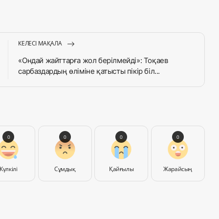
КЕЛЕСІ МАҚАЛА
«Он­дай жайттарға жол берілмейді»: Тоқаев
сарбаздардың өліміне қатысты пікір біл...
0
0
0
0
Күлкілі
Сұмдық
Қайғылы
Жарайсың