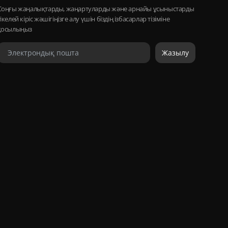
Соңғы жаңалықтарды, жаңартуларды және арнайы ұсыныстарды
тікелей кіріс жәшігіңізге алу үшін біздің ізбасарлар тізіміне
қосылыңыз
Жазылу