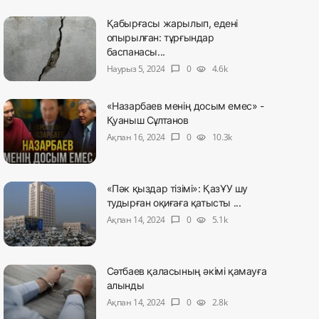
Қабырғасы жарылып, едені
опырылған: тұрғындар
баспанасы...
Наурыз 5, 2024
0
4.6k
chat_bubble
visibility
«Назарбаев менің досым емес» -
Қуаныш Сұлтанов
Ақпан 16, 2024
0
10.3k
chat_bubble
visibility
«Пәк қыздар тізімі»: ҚазҰУ шу
тудырған оқиғаға қатысты ...
Ақпан 14, 2024
0
5.1k
chat_bubble
visibility
Сәтбаев қаласының әкімі қамауға
алынды
Ақпан 14, 2024
0
2.8k
chat_bubble
visibility