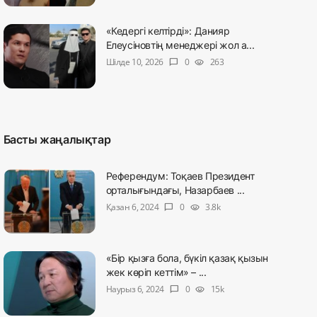
«Кедергі келтірді»: Данияр
Елеусіновтің менеджері жол а...
Шілде 10, 2026
0
263
chat_bubble
visibility
Басты жаңалықтар
Референдум: Тоқаев Президент
орталығындағы, Назарбаев ...
Қазан 6, 2024
0
3.8k
chat_bubble
visibility
«Бір қызға бола, бүкіл қазақ қызын
жек көріп кеттім» – ...
Наурыз 6, 2024
0
15k
chat_bubble
visibility