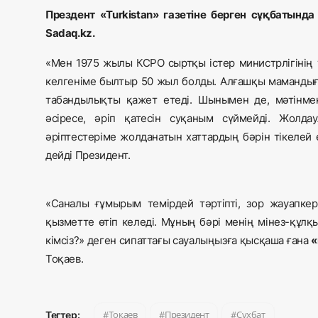
Прездент «Turkistan» газетіне берген сұқбатында
Sadaq.kz.
«Мен 1975 жылы КСРО сыртқы іс­тер министрлігінің
кел­геніме былтыр 50 жыл болды. Ал­ғаш­қы маманд
та­бан­дылықты қажет етеді. Шынымен де, мә­­тінме
әсіресе, әріп қатесін суқаным сүймейді. Жолдау­ла
әріптестеріме жолдан­а­тын хаттардың бәрін тікелей 
дейді Президент.
«Саналы ғұмырым темірдей тәртіпті, зор жауапкерш
қызметте өтіп келеді. Мұның бәрі менің мінез-құл­қ
кімсіз?» деген си­паттағы сауалыңызға қысқаша ғана
«
Тоқаев.
Тоқаев
Президент
Сұхбат
Тегтер: