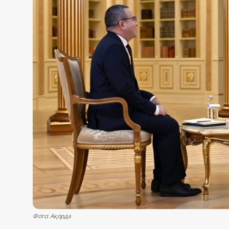
Жаңалықтар
Қоғам
Спорт
Әлем
Журналистік зерттеу
Қазақ тілі
Фото: Ақорда