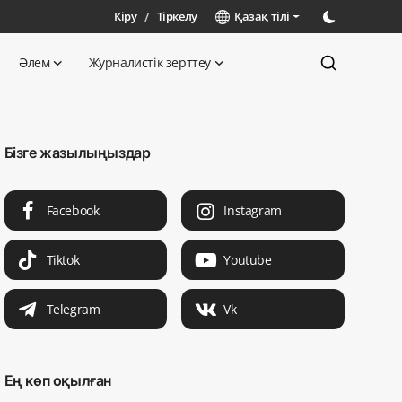
Кіру
/
Тіркелу
Қазақ тілі
Әлем
Журналистік зерттеу
Бізге жазылыңыздар
Facebook
Instagram
Tiktok
Youtube
Telegram
Vk
Ең көп оқылған