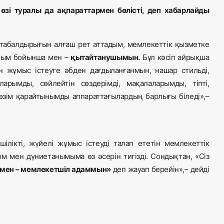
 өзі туралы да ақпараттармен бөлісті, деп хабарлайды
 табалдырығын ал­ғаш рет аттадым, мемлекеттік қызметке
ығым бойынша мен –
қы­тай­танушымын.
Бұл кәсіп айрықша
н жұмыс істеуге әбден дағ­ды­лан­ғанмын, нашар стильді,
рым­ды, сөйлейтін сөздерімді, мақа­ла­ларым­ды, тіпті,
өзім қа­рай­тынымды аппараттағылардың бар­лы­ғы біледі»,–
ілікті, жүйелі жұмыс іс­теуді талап ететін мемлекеттік
ым мен дүниетанымыма өз әсерін ти­гізді. Сондықтан, «Сіз
мен – мемлекетшіл адаммын»
деп жауап берейін»,– дейді