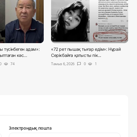
түсінбеген адам»:
«72 рет пышақ тығар едім»: Нұрай
таған кәс...
Серікбайға қатысты пік...
Тамыз 6, 2026
0
74
0
1
visibility
chat_bubble
visibility
Электрондық пошта