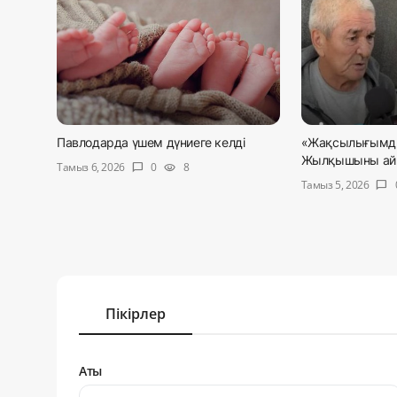
Павлодарда үшем дүниеге келді
«Жақсылығымды 
Жылқышыны айып
Тамыз 6, 2026
0
8
chat_bubble
visibility
Тамыз 5, 2026
chat_bubble
Пікірлер
Аты