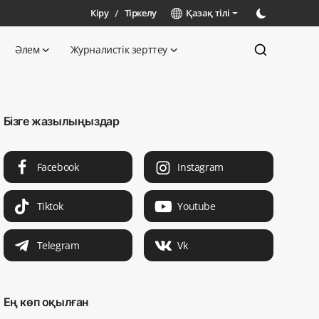
Кіру
/
Тіркелу
Қазақ тілі
Әлем
Журналистік зерттеу
Бізге жазылыңыздар
Facebook
Instagram
Tiktok
Youtube
Telegram
Vk
Ең көп оқылған