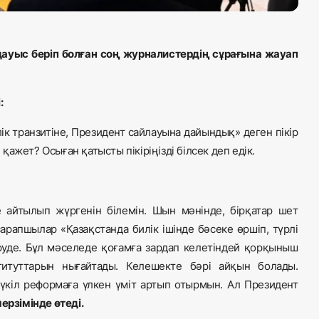
уыс беріп болған соң журналистердің сұрағына жауап
:
к транзитіне, Президент сайлауына дайындық» деген пікір
ажет? Осыған қатысты пікіріңізді білсек деп едік.
 айтылып жүргенін білемін. Шын мәнінде, бірқатар шет
рапшылар «Қазақстанда билік ішінде бәсеке өршіп, түрлі
діруде. Бұл мәселеде қоғамға зардап келетіндей қорқыныш
титуттарын нығайтады. Келешекте бәрі айқын болады.
үкіл реформаға үлкен үміт артып отырмын. Ал Президент
ерзімінде өтеді.