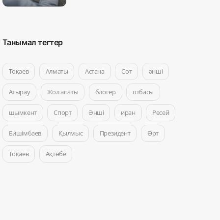
Танымал тегтер
Тоқаев
Алматы
Астана
Сот
әнші
Атырау
Жол апаты
блогер
отбасы
шымкент
Спорт
Әнші
иран
Ресей
Бишімбаев
Қылмыс
Президент
Өрт
Тоқаев
Ақтөбе