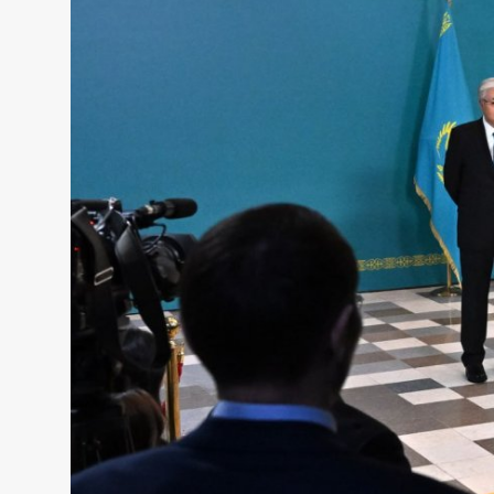
Жаңалықтар
Қоғам
Спорт
Әлем
Журналистік зерттеу
Қазақ тілі