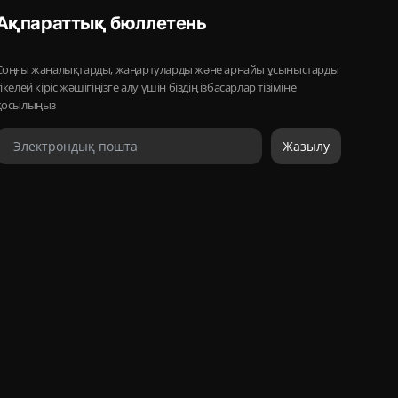
Ақпараттық бюллетень
Соңғы жаңалықтарды, жаңартуларды және арнайы ұсыныстарды
тікелей кіріс жәшігіңізге алу үшін біздің ізбасарлар тізіміне
қосылыңыз
Жазылу