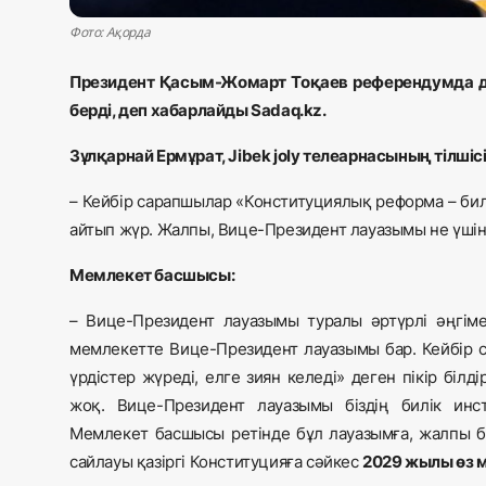
Фото: Ақорда
Президент Қасым-Жомарт Тоқаев референдумда да
берді, деп хабарлайды Sadaq.kz.
Зұлқарнай Ермұрат, Jibek joly телеарнасының тілшісі
– Кейбір сарапшылар «Конституциялық реформа – билі
айтып жүр. Жалпы, Вице-Президент лауазымы не үшін қ
Мемлекет басшысы:
– Вице-Президент лауазымы туралы әртүрлі әңгіме
мемлекетте Вице-Президент лауазымы бар. Кейбір са
үрдістер жүреді, елге зиян келеді» деген пікір біл
жоқ. Вице-Президент лауазымы біздің билік инс
Мемлекет басшысы ретінде бұл лауазымға, жалпы б
сайлауы қазіргі Конституцияға сәйкес
2029 жылы өз м