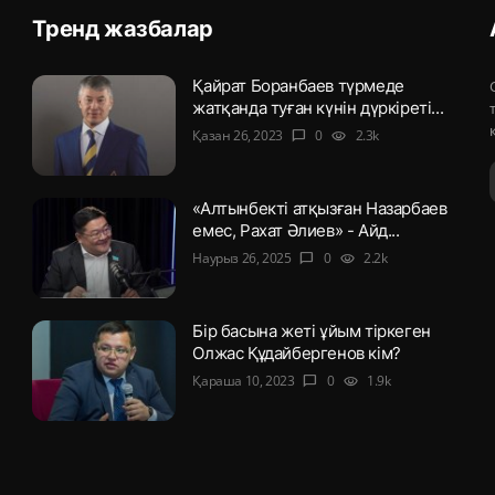
Тренд жазбалар
Қайрат Боранбаев түрмеде
жатқанда туған күнін дүркіреті...
Қазан 26, 2023
0
2.3k
chat_bubble
visibility
«Алтынбекті атқызған Назарбаев
емес, Рахат Әлиев» - Айд...
Наурыз 26, 2025
0
2.2k
chat_bubble
visibility
Бір басына жеті ұйым тіркеген
Олжас Құдайбергенов кім?
Қараша 10, 2023
0
1.9k
chat_bubble
visibility