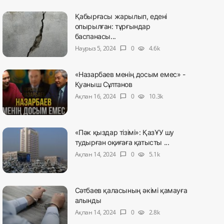
Қабырғасы жарылып, едені
опырылған: тұрғындар
баспанасы...
Наурыз 5, 2024
0
4.6k
chat_bubble
visibility
«Назарбаев менің досым емес» -
Қуаныш Сұлтанов
Ақпан 16, 2024
0
10.3k
chat_bubble
visibility
«Пәк қыздар тізімі»: ҚазҰУ шу
тудырған оқиғаға қатысты ...
Ақпан 14, 2024
0
5.1k
chat_bubble
visibility
Сәтбаев қаласының әкімі қамауға
алынды
Ақпан 14, 2024
0
2.8k
chat_bubble
visibility