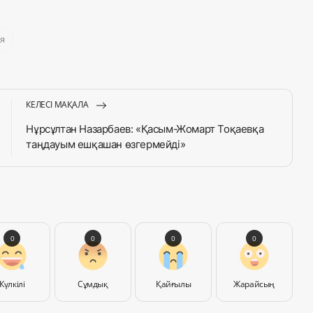
я
КЕЛЕСІ МАҚАЛА
Нұрсұлтан Назарбаев: «Қасым-Жомарт Тоқаевқа
таңдауым ешқашан өзгермейді»
0
0
0
0
Күлкілі
Сұмдық
Қайғылы
Жарайсың