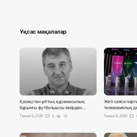
Ұқсас мақалалар
Қазақстан ұлттық құрамасының
Жеті саяси парт
бұрынғы футболшысы өмірден...
телевизиялық д
Тамыз 6, 2026
Тамыз 6, 2026
0
15
chat_bubble
visibility
chat_bubble