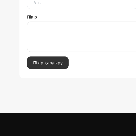
Пікір
Пікір қалдыру