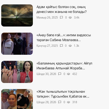
Адам қайтыс болған соң, оның
денесі мен жанына не болады?
Мамыр 26, 2025
0
3.4k
chat_bubble
visibility
«Анау бөпе ғой…»: интим видеосы
тараған Сабина Мовлаева...
Қаңтар 27, 2025
0
1.3k
chat_bubble
visibility
«Баламның қарындастары»: Айгүл
Иманбаева Алтынай Жораба...
Шілде 30, 2026
0
432
chat_bubble
visibility
«Жан тыныштығын тоқалынан
тапқан»: Тұрсынбек Қабатов ек...
Шілде 28, 2026
0
318
chat_bubble
visibility