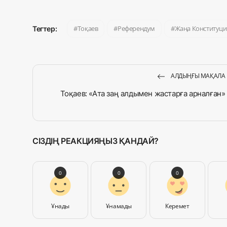
Тоқаев
Референдум
Жаңа Конституци
Тегтер:
АЛДЫҢҒЫ МАҚАЛА
Тоқаев: «Ата заң алдымен жастарға арналған»
СІЗДІҢ РЕАКЦИЯҢЫЗ ҚАНДАЙ?
0
0
0
Ұнады
Ұнамады
Керемет