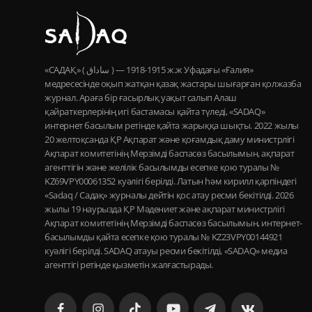
«САДАҚ» ( ساداق ) — 1915-1918 ж.ж Уфадағы «Ғалия»
медресесінде оқып жатқан қазақ жастары шығарған қолжазба
журнал. Араға бір ғасырлық уақыт салып Алаш
қайраткерлерінің игі бастамасы қайта түледі, «SADAQ»
интернет басылым ретінде қайта жарыққа шықты. 2022 жылы
20 желтоқсанда ҚР Ақпарат және қоғамдық даму министрлігі
Ақпарат комитетінің Мерзімді баспасөз басылымын, ақпарат
агенттігін және желілік басылымды есепке қою туралы №
KZ69VPY00061352 куәлігі берілді. Латын һәм кирилл қарпіндегі
«Sadaq / Садақ» журналы дейтін қос атау ресми бекітілді. 2026
жылы 19 наурызда ҚР Мәдениет және ақпарат министрлігі
Ақпарат комитетінің Мерзімді баспасөз басылымын, интернет-
басылымды қайта есепке қою туралы № KZ23VPY00144921
куәлігі берілді. SADAQ атауы ресми бекітілді, «SADAQ» медиа
агенттігі ретінде қызметін жалғастырады.