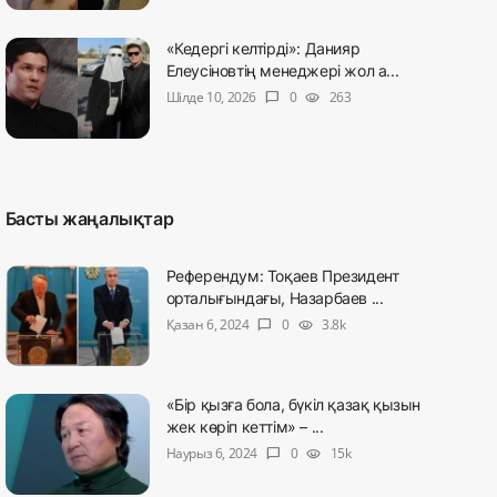
«Кедергі келтірді»: Данияр
Елеусіновтің менеджері жол а...
Шілде 10, 2026
0
263
chat_bubble
visibility
Басты жаңалықтар
Референдум: Тоқаев Президент
орталығындағы, Назарбаев ...
Қазан 6, 2024
0
3.8k
chat_bubble
visibility
«Бір қызға бола, бүкіл қазақ қызын
жек көріп кеттім» – ...
Наурыз 6, 2024
0
15k
chat_bubble
visibility