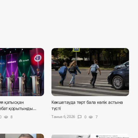
ия қатысқан
Көкшетауда төрт бала көлік астына
ебат қорытынды...
түсті
Тамыз 6, 2026
0
8
0
7
visibility
chat_bubble
visibility