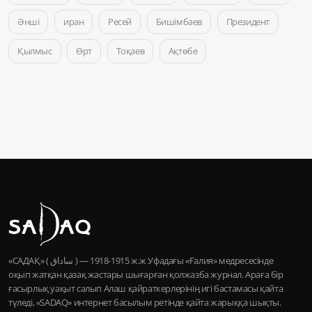
Әнші
иран
Ресей
Бишімбаев
Президент
Қылмыс
Өрт
Тоқаев
Ақтөбе
«САДАҚ» ( ساداق ) — 1915-1918 ж.ж Уфадағы «Ғалия» медресесінде
оқып жатқан қазақ жастары шығарған қолжазба журнал. Араға бір
ғасырлық уақыт салып Алаш қайраткерлерінің игі бастамасы қайта
түледі, «SADAQ» интернет басылым ретінде қайта жарыққа шықты.