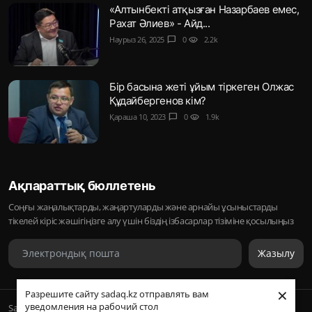
«Алтынбекті атқызған Назарбаев емес,
Рахат Әлиев» - Айд...
Наурыз 26, 2025
chat_bubble
0
visibility
2.2k
Бір басына жеті ұйым тіркеген Олжас
Құдайбергенов кім?
Қараша 10, 2023
chat_bubble
0
visibility
1.9k
Ақпараттық бюллетень
Соңғы жаңалықтарды, жаңартуларды және арнайы ұсыныстарды
тікелей кіріс жәшігіңізге алу үшін біздің ізбасарлар тізіміне қосылыңыз
Жазылу
×
Разрешите сайту sadaq.kz отправлять вам
уведомления на рабочий стол
Sadaq © 2026, Inc. | ᛢᚣᚦᚣᛟ | Барлық құқықтары қорғалған