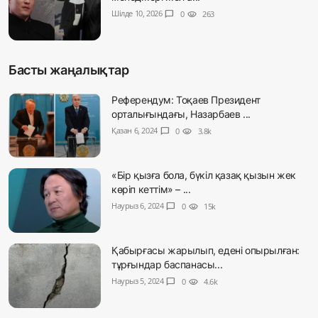
Шілде 10, 2026
chat_bubble
0
visibility
263
Басты жаңалықтар
Референдум: Тоқаев Президент
орталығындағы, Назарбаев ...
Қазан 6, 2024
chat_bubble
0
visibility
3.8k
«Бір қызға бола, бүкіл қазақ қызын жек
көріп кеттім» – ...
Наурыз 6, 2024
chat_bubble
0
visibility
15k
Қабырғасы жарылып, едені опырылған:
тұрғындар баспанасы...
Наурыз 5, 2024
chat_bubble
0
visibility
4.6k