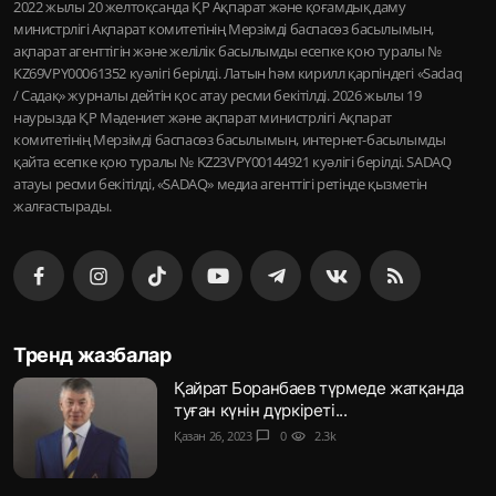
2022 жылы 20 желтоқсанда ҚР Ақпарат және қоғамдық даму
министрлігі Ақпарат комитетінің Мерзімді баспасөз басылымын,
ақпарат агенттігін және желілік басылымды есепке қою туралы №
KZ69VPY00061352 куәлігі берілді. Латын һәм кирилл қарпіндегі «Sadaq
/ Садақ» журналы дейтін қос атау ресми бекітілді. 2026 жылы 19
наурызда ҚР Мәдениет және ақпарат министрлігі Ақпарат
комитетінің Мерзімді баспасөз басылымын, интернет-басылымды
қайта есепке қою туралы № KZ23VPY00144921 куәлігі берілді. SADAQ
атауы ресми бекітілді, «SADAQ» медиа агенттігі ретінде қызметін
жалғастырады.
Тренд жазбалар
Қайрат Боранбаев түрмеде жатқанда
туған күнін дүркіреті...
Қазан 26, 2023
chat_bubble
0
visibility
2.3k