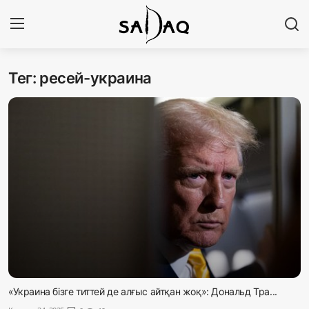
Тег: ресей-украина
Кіру
Тіркелу
Басты бет
Редакциялық байланыстар
Материалдарды қолдану тәртібі
Саясат
Sadaq TV
Экономика
«Украина бізге титтей де алғыс айтқан жоқ»: Дональд Тра...