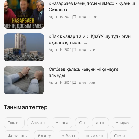
«Назарбаев менің досым емес» - Қуаныш
Сұлтанов
Ақпан 16, 2024
chat_bubble
0
visibility
10.3k
«Пәк қыздар тізімі»: ҚазҰУ шу тудырған
оқиғаға қатысты ...
Ақпан 14, 2024
chat_bubble
0
visibility
5.1k
Сәтбаев қаласының әкімі қамауға
алынды
Ақпан 14, 2024
chat_bubble
0
visibility
2.8k
Танымал тегтер
Тоқаев
Алматы
Астана
Сот
әнші
Атырау
Жол апаты
блогер
отбасы
шымкент
Спорт