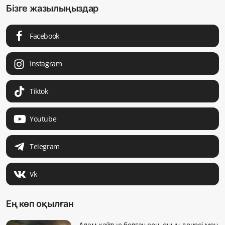
Бізге жазылыңыздар
Facebook
Instagram
Tiktok
Youtube
Telegram
Vk
Ең көп оқылған
Адам қайтыс болған соң, оның денесі мен