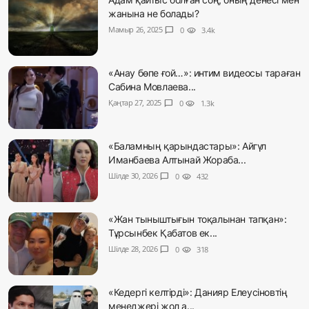
жанына не болады?
Мамыр 26, 2025
chat_bubble
0
visibility
3.4k
«Анау бөпе ғой…»: интим видеосы тараған
Сабина Мовлаева...
Қаңтар 27, 2025
chat_bubble
0
visibility
1.3k
«Баламның қарындастары»: Айгүл
Иманбаева Алтынай Жораба...
Шілде 30, 2026
chat_bubble
0
visibility
432
«Жан тыныштығын тоқалынан тапқан»:
Тұрсынбек Қабатов ек...
Шілде 28, 2026
chat_bubble
0
visibility
318
«Кедергі келтірді»: Данияр Елеусіновтің
менеджері жол а...