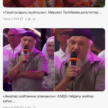
«Сауатсыздың сауатсызы»: Меруерт Түсіпбаева депутаттар ...
Тамыз 3, 2026
chat_bubble
0
visibility
62
«Әншілер шайтанның азаншысы»: ҚМДБ тойдағы жайтқа
қатыс...
Тамыз 4, 2026
chat_bubble
0
visibility
23