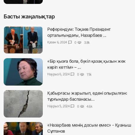
Басты жаңалықтар
Референдум: Тоқаев Президент
орталығындағы, Назарбаев ...
Қазан 6, 2024
chat_bubble
0
visibility
3.8k
«Бір қызға бола, бүкіл қазақ қызын жек
көріп кеттім» – ...
Наурыз 6, 2024
chat_bubble
0
visibility
15k
Қабырғасы жарылып, едені опырылған:
тұрғындар баспанасы...
Наурыз 5, 2024
chat_bubble
0
visibility
4.6k
«Назарбаев менің досым емес» - Қуаныш
Сұлтанов