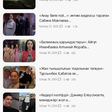
chat_bubble
visibility
«Анау бөпе ғой…»: интим видеосы тараған
Сабина Мовлаева...
Қаңтар 27, 2025
chat_bubble
0
visibility
1.3k
«Баламның қарындастары»: Айгүл
Иманбаева Алтынай Жораба...
Шілде 30, 2026
chat_bubble
0
visibility
432
«Жан тыныштығын тоқалынан тапқан»:
Тұрсынбек Қабатов ек...
Шілде 28, 2026
chat_bubble
0
visibility
318
«Кедергі келтірді»: Данияр Елеусіновтің
менеджері жол а...
Шілде 10, 2026
chat_bubble
0
visibility
263