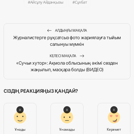
Айсұлу Айданқызы
Сұхбат
АЛДЫҢҒЫ МАҚАЛА
Журналистерге рұқсатсыз фото жариялауға тыйым
салынуы мүмкін
КЕЛЕСІ МАҚАЛА
«Сучьи хутор»: Ақмола облысының әкімі сөзден
жаңылып, масқара болды (ВИДЕО)
СІЗДІҢ РЕАКЦИЯҢЫЗ ҚАНДАЙ?
0
0
0
Ұнады
Ұнамады
Керемет