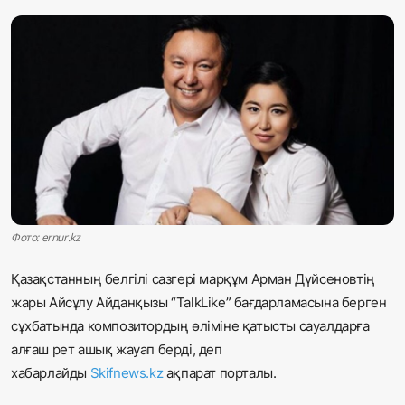
Жаңалықтар
Қоғам
Спорт
Әлем
Журналистік зерттеу
Фото: ernur.kz
Қазақ тілі
Қазақстанның белгілі сазгері марқұм Арман Дүйсеновтің
жары Айсұлу Айданқызы “TalkLike” бағдарламасына берген
сұхбатында композитордың өліміне қатысты сауалдарға
алғаш рет ашық жауап берді, деп
хабарлайды
Skifnews.kz
ақпарат порталы.