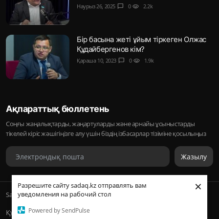
Наурыз 26, 2025
chat_bubble
0
visibility
2.2k
Бір басына жеті ұйым тіркеген Олжас
Құдайбергенов кім?
Қараша 10, 2023
chat_bubble
0
visibility
1.9k
Ақпараттық бюллетень
Соңғы жаңалықтарды, жаңартуларды және арнайы ұсыныстарды
тікелей кіріс жәшігіңізге алу үшін біздің ізбасарлар тізіміне қосылыңыз
Жазылу
×
Разрешите сайту sadaq.kz отправлять вам
уведомления на рабочий стол
Sadaq © 2026, Inc. | ᛢᚣᚦᚣᛟ | Барлық құқықтары қорғалған
Powered by SendPulse
Құпиялылық саясаты