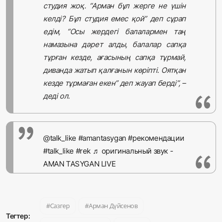
студия жоқ. “Арман бұл жерге не үшін
келді? Бұл студия емес қой” деп сұрап
едім, “Осы жердегі балалармен таң
намазына дәрет алды, балалар сапқа
тұрған кезде, ағасының сапқа тұрмай,
диванда жатып қалғанын көріпті. Оятқан
кезде тұрмаған екен” деп жауап берді”, –
деді ол.
@talk_like
#amantasygan
#рекомендации
#talk_like
#rek
♬ оригинальный звук -
AMAN TASYGAN LIVE
Сазгер
Арман Дүйсенов
Тегтер: