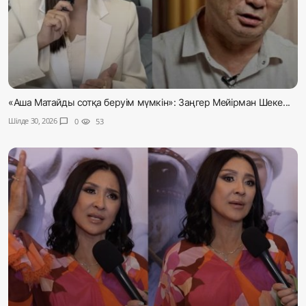
«Аша Матайды сотқа беруім мүмкін»: Заңгер Мейірман Шеке...
Шілде 30, 2026
chat_bubble
0
visibility
53