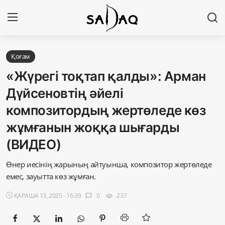
Кіру
Тіркелу
Қоғам
«Жүрегі тоқтап қалды»: Арман
Басты бет
Дүйсеновтің әйелі
композитордың жертөледе көз
Редакциялық байланыстар
жұмғанын жоққа шығарды
Материалдарды қолдану тәртібі
(ВИДЕО)
Саясат
Өнер иесінің жарының айтуынша, композитор жертөледе
емес, зауытта көз жұмған.
Sadaq TV
ҚАРАША 13, 2025 - 16:39
0
237
chat_bubble
visibility
Экономика