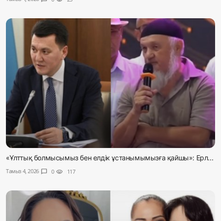
«Ұлттық болмысымыз бен елдік ұстанымымызға қайшы»: Ерл...
Тамыз 4, 2026
chat_bubble
0
visibility
117