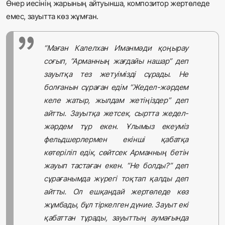
Өнер иесінің жарының айтуынша, композитор жертөледе
емес, зауытта көз жұмған.
“Маған Калелхан Иманмәди қоңырау
соғып, “Арманның жағдайы нашар” деп
зауытқа тез жетуімізді сұрады. Не
болғанын сұраған едім “Жедел-жәрдем
келе жатыр, жылдам жетіңіздер” деп
айтты. Зауытқа жетсек, сыртта жедел-
жәрдем тұр екен. Ұлымыз екеуміз
фельдшерлермен екінші қабатқа
көтеріліп едік, сөйтсек Арманның бетін
жауып тастаған екен. “Не болды?” деп
сұрағанымда жүрегі тоқтап қалды деп
айтты. Ол ешқандай жертөледе көз
жұмбады, бұл тіркелген дүние. Зауыт екі
қабаттан тұрады, зауыттың аумағында