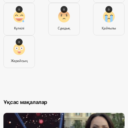
0
0
0
Күлкілі
Сұмдық
Қайғылы
0
Жарайсың
Ұқсас мақалалар