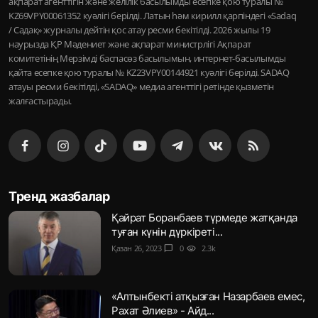
ақпарат агенттігін және желілік басылымды есепке қою туралы №
KZ69VPY00061352 куәлігі берілді. Латын һәм кирилл қарпіндегі «Sadaq
/ Садақ» журналы дейтін қос атау ресми бекітілді. 2026 жылы 19
наурызда ҚР Мәдениет және ақпарат министрлігі Ақпарат
комитетінің Мерзімді баспасөз басылымын, интернет-басылымды
қайта есепке қою туралы № KZ23VPY00144921 куәлігі берілді. SADAQ
атауы ресми бекітілді, «SADAQ» медиа агенттігі ретінде қызметін
жалғастырады.
Тренд жазбалар
Қайрат Боранбаев түрмеде жатқанда
туған күнін дүркіреті...
Қазан 26, 2023
chat_bubble
0
visibility
2.3k
«Алтынбекті атқызған Назарбаев емес,
Рахат Әлиев» - Айд...