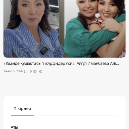
«Кезінде құшақтасып жүрдіңдер ғой»: Айгүл Иманбаева Алт...
Тамыз 5, 2026
chat_bubble
0
visibility
60
Пікірлер
Аты