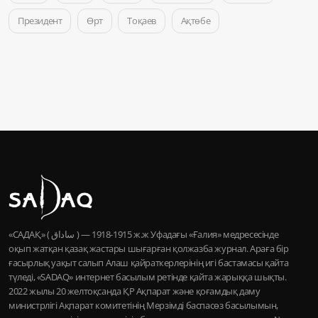
Президент
Өрт
Тоқаев
Ақтөбе
«САДАҚ» ( ساداق ) — 1915-1918 ж.ж Уфадағы «Ғалия» медресесінде
оқып жатқан қазақ жастары шығарған қолжазба журнал. Араға бір
ғасырлық уақыт салып Алаш қайраткерлерінің игі бастамасы қайта
түледі, «SADAQ» интернет басылым ретінде қайта жарыққа шықты.
2022 жылы 20 желтоқсанда ҚР Ақпарат және қоғамдық даму
министрлігі Ақпарат комитетінің Мерзімді баспасөз басылымын,