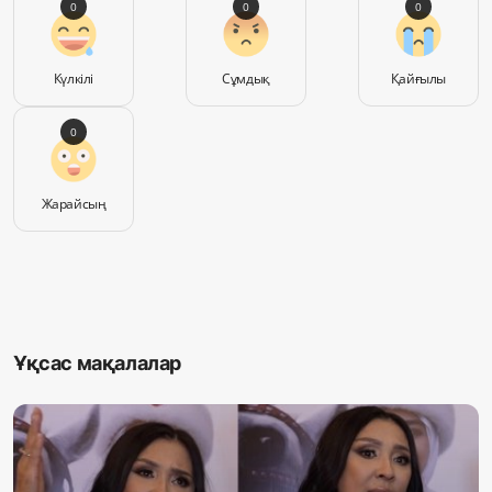
0
0
0
Күлкілі
Сұмдық
Қайғылы
0
Жарайсың
Ұқсас мақалалар