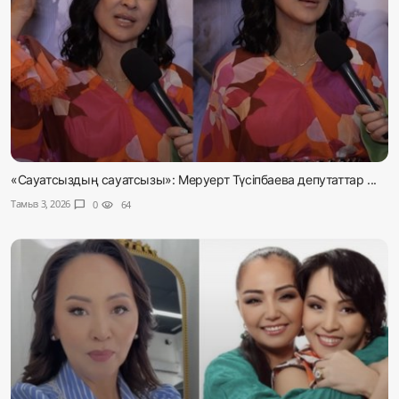
«Сауатсыздың сауатсызы»: Меруерт Түсіпбаева депутаттар ...
Тамыз 3, 2026
chat_bubble
0
visibility
64