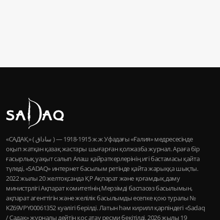
«САДАҚ» ( ساداق ) — 1915-1918 ж.ж Уфадағы «Ғалия» медресесінде
оқып жатқан қазақ жастары шығарған қолжазба журнал. Араға бір
ғасырлық уақыт салып Алаш қайраткерлерінің игі бастамасы қайта
түледі, «SADAQ» интернет басылым ретінде қайта жарыққа шықты.
2022 жылы 20 желтоқсанда ҚР Ақпарат және қоғамдық даму
министрлігі Ақпарат комитетінің Мерзімді баспасөз басылымын,
ақпарат агенттігін және желілік басылымды есепке қою туралы №
KZ69VPY00061352 куәлігі берілді. Латын һәм кирилл қарпіндегі «Sadaq
/ Садақ» журналы дейтін қос атау ресми бекітілді. 2026 жылы 19