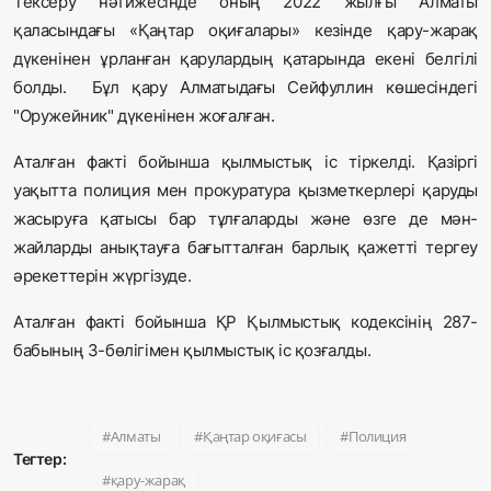
Тексеру нәтижесінде оның 2022 жылғы Алматы
қаласындағы «Қаңтар оқиғалары» кезінде қару-жарақ
дүкенінен ұрланған қарулардың қатарында екені белгілі
болды. Бұл қару Алматыдағы Сейфуллин көшесіндегі
"Оружейник" дүкенінен жоғалған.
Аталған факті бойынша қылмыстық іс тіркелді. Қазіргі
уақытта полиция мен прокуратура қызметкерлері қаруды
жасыруға қатысы бар тұлғаларды және өзге де мән-
жайларды анықтауға бағытталған барлық қажетті тергеу
әрекеттерін жүргізуде.
Аталған факті бойынша ҚР Қылмыстық кодексінің 287-
бабының 3-бөлігімен қылмыстық іс қозғалды.
Алматы
Қаңтар оқиғасы
Полиция
Тегтер:
қару-жарақ