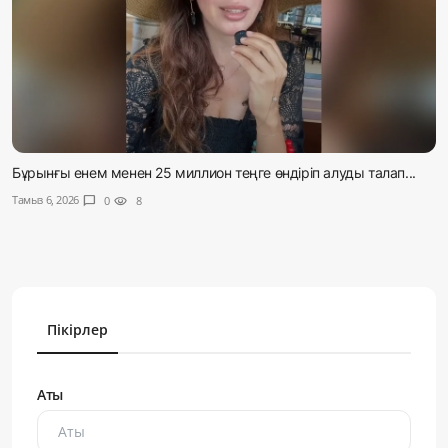
Бұрынғы енем менен 25 миллион теңге өндіріп алуды талап...
Тамыз 6, 2026
chat_bubble
0
visibility
8
Пікірлер
Аты