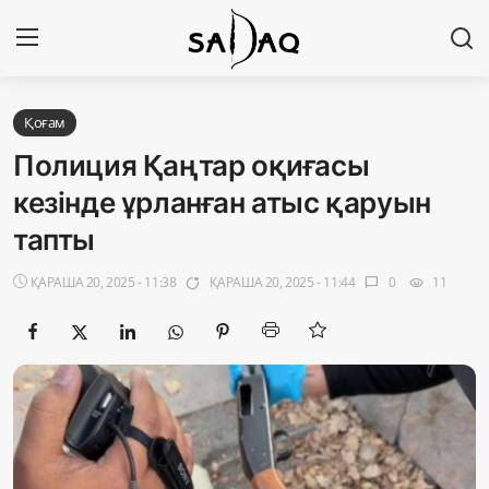
Кіру
Тіркелу
Қоғам
Полиция Қаңтар оқиғасы
Басты бет
кезінде ұрланған атыс қаруын
тапты
Редакциялық байланыстар
ҚАРАША 20, 2025 - 11:38
ҚАРАША 20, 2025 - 11:44
0
11
app_badging
chat_bubble
visibility
Материалдарды қолдану тәртібі
Саясат
Sadaq TV
Экономика