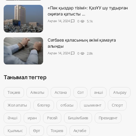
«Пәк қыздар тізімі»: ҚазҰУ шу тудырған
оқиғаға қатысты ...
Ақпан 14, 2024
chat_bubble
0
visibility
5.1k
Сәтбаев қаласының әкімі қамауға
алынды
Ақпан 14, 2024
chat_bubble
0
visibility
2.8k
Танымал тегтер
Тоқаев
Алматы
Астана
Сот
әнші
Атырау
Жол апаты
блогер
отбасы
шымкент
Спорт
Әнші
иран
Ресей
Бишімбаев
Президент
Қылмыс
Өрт
Тоқаев
Ақтөбе