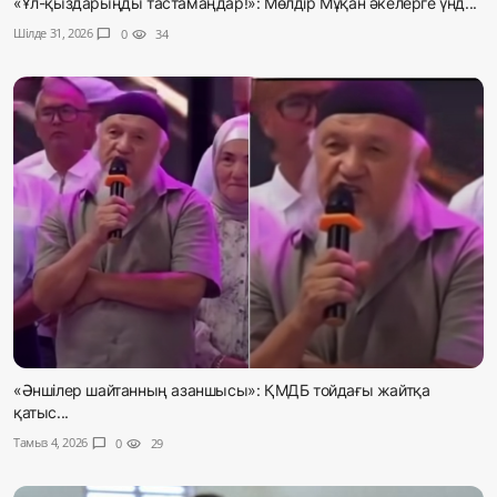
«Ұл-қыздарыңды тастамаңдар!»: Мөлдір Мұқан әкелерге үнд...
Шілде 31, 2026
chat_bubble
0
visibility
34
«Әншілер шайтанның азаншысы»: ҚМДБ тойдағы жайтқа
қатыс...
Тамыз 4, 2026
chat_bubble
0
visibility
29