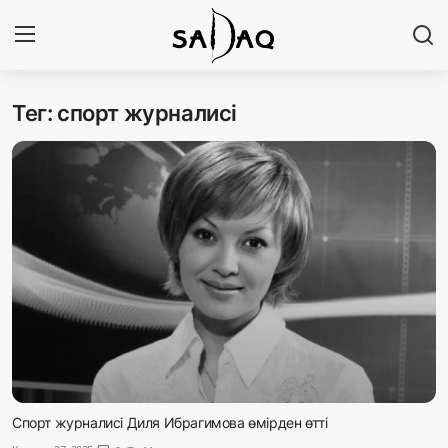
Тег: спорт журналисі
Кіру
Тіркелу
Басты бет
Редакциялық байланыстар
Материалдарды қолдану тәртібі
Саясат
Sadaq TV
Экономика
Спорт журналисі Диля Ибрагимова өмірден өтті