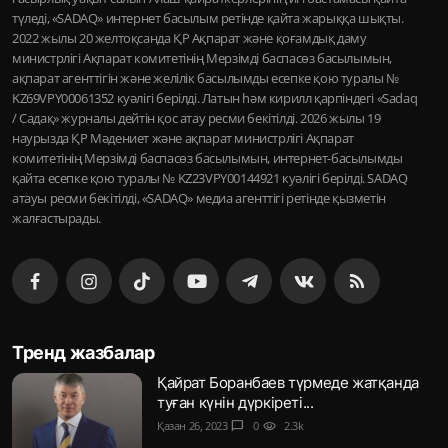
түледі, «SADAQ» интернет басылым ретінде қайта жарыққа шықты.
2022 жылы 20 желтоқсанда ҚР Ақпарат және қоғамдық даму
министрлігі Ақпарат комитетінің Мерзімді баспасөз басылымын,
ақпарат агенттігін және желілік басылымды есепке қою туралы №
KZ69VPY00061352 куәлігі берілді. Латын һәм кирилл қарпіндегі «Sadaq
/ Садақ» журналы дейтін қос атау ресми бекітілді. 2026 жылы 19
наурызда ҚР Мәдениет және ақпарат министрлігі Ақпарат
комитетінің Мерзімді баспасөз басылымын, интернет-басылымды
қайта есепке қою туралы № KZ23VPY00144921 куәлігі берілді. SADAQ
атауы ресми бекітілді, «SADAQ» медиа агенттігі ретінде қызметін
жалғастырады.
Тренд жазбалар
Қайрат Боранбаев түрмеде жатқанда
туған күнін дүркіреті...
Қазан 26, 2023
chat_bubble
0
visibility
2.3k