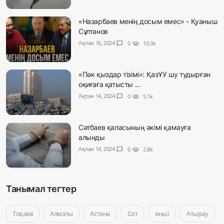
«Назарбаев менің досым емес» - Қуаныш
Сұлтанов
Ақпан 16, 2024
chat_bubble
0
visibility
10.3k
«Пәк қыздар тізімі»: ҚазҰУ шу тудырған
оқиғаға қатысты ...
Ақпан 14, 2024
chat_bubble
0
visibility
5.1k
Сәтбаев қаласының әкімі қамауға
алынды
Ақпан 14, 2024
chat_bubble
0
visibility
2.8k
Танымал тегтер
Тоқаев
Алматы
Астана
Сот
әнші
Атырау