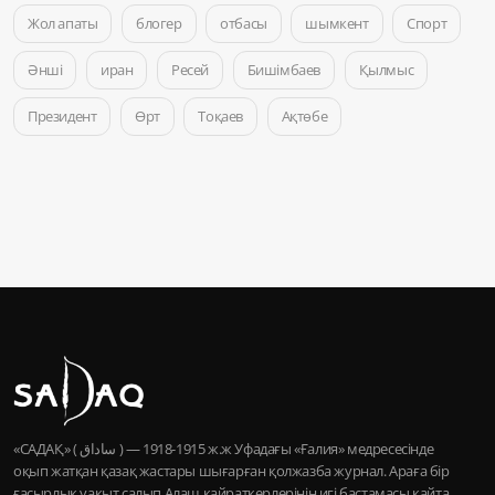
Жол апаты
блогер
отбасы
шымкент
Спорт
Әнші
иран
Ресей
Бишімбаев
Қылмыс
Президент
Өрт
Тоқаев
Ақтөбе
«САДАҚ» ( ساداق ) — 1915-1918 ж.ж Уфадағы «Ғалия» медресесінде
оқып жатқан қазақ жастары шығарған қолжазба журнал. Араға бір
ғасырлық уақыт салып Алаш қайраткерлерінің игі бастамасы қайта