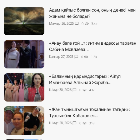
Адам қайтыс болған соң, оның денесі мен
жанына не болады?
Мамыр 26, 2025
chat_bubble
0
visibility
3.4k
«Анау бөпе ғой…»: интим видеосы тараған
Сабина Мовлаева...
Қаңтар 27, 2025
chat_bubble
0
visibility
1.3k
«Баламның қарындастары»: Айгүл
Иманбаева Алтынай Жораба...
Шілде 30, 2026
chat_bubble
0
visibility
432
«Жан тыныштығын тоқалынан тапқан»:
Тұрсынбек Қабатов ек...
Шілде 28, 2026
chat_bubble
0
visibility
318