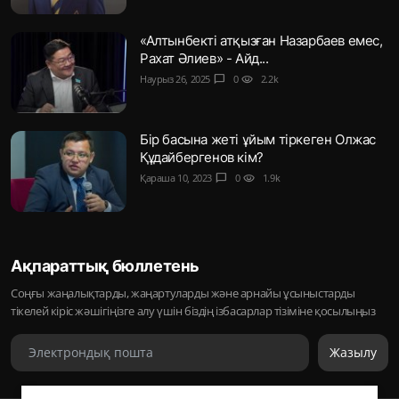
«Алтынбекті атқызған Назарбаев емес,
Рахат Әлиев» - Айд...
Наурыз 26, 2025
chat_bubble
0
visibility
2.2k
Бір басына жеті ұйым тіркеген Олжас
Құдайбергенов кім?
Қараша 10, 2023
chat_bubble
0
visibility
1.9k
Ақпараттық бюллетень
Соңғы жаңалықтарды, жаңартуларды және арнайы ұсыныстарды
тікелей кіріс жәшігіңізге алу үшін біздің ізбасарлар тізіміне қосылыңыз
Жазылу