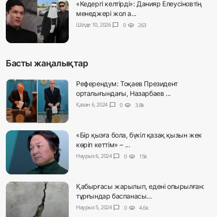
«Кедергі келтірді»: Данияр Елеусіновтің
менеджері жол а...
Шілде 10, 2026
chat_bubble
0
visibility
263
Басты жаңалықтар
Референдум: Тоқаев Президент
орталығындағы, Назарбаев ...
Қазан 6, 2024
chat_bubble
0
visibility
3.8k
«Бір қызға бола, бүкіл қазақ қызын жек
көріп кеттім» – ...
Наурыз 6, 2024
chat_bubble
0
visibility
15k
Қабырғасы жарылып, едені опырылған:
тұрғындар баспанасы...
Наурыз 5, 2024
chat_bubble
0
visibility
4.6k