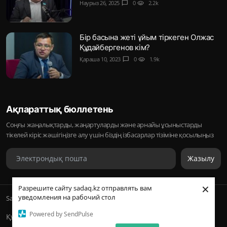
Наурыз 26, 2025
chat_bubble
0
visibility
2.2k
Бір басына жеті ұйым тіркеген Олжас
Құдайбергенов кім?
Қараша 10, 2023
chat_bubble
0
visibility
1.9k
Ақпараттық бюллетень
Соңғы жаңалықтарды, жаңартуларды және арнайы ұсыныстарды
тікелей кіріс жәшігіңізге алу үшін біздің ізбасарлар тізіміне қосылыңыз
Жазылу
×
Разрешите сайту sadaq.kz отправлять вам
уведомления на рабочий стол
Sadaq © 2026, Inc. | ᛢᚣᚦᚣᛟ | Барлық құқықтары қорғалған
Powered by SendPulse
Құпиялылық саясаты