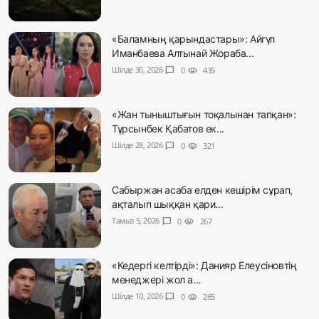
«Баламның қарындастары»: Айгүл
Иманбаева Алтынай Жораба...
Шілде 30, 2026
chat_bubble
0
visibility
435
«Жан тыныштығын тоқалынан тапқан»:
Тұрсынбек Қабатов ек...
Шілде 28, 2026
chat_bubble
0
visibility
321
Сабыржан асаба елден кешірім сұрап,
ақталып шыққан қари...
Тамыз 5, 2026
chat_bubble
0
visibility
267
«Кедергі келтірді»: Данияр Елеусіновтің
менеджері жол а...
Шілде 10, 2026
chat_bubble
0
visibility
265