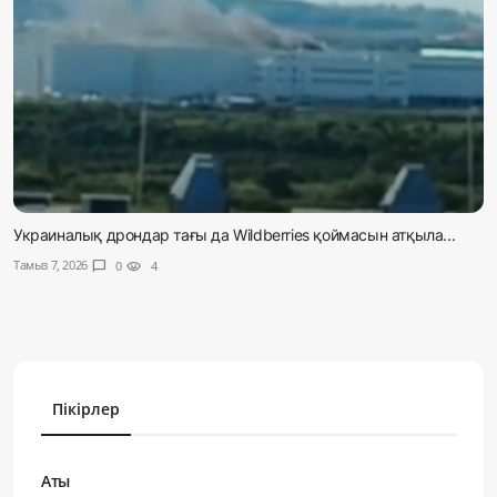
Украиналық дрондар тағы да Wildberries қоймасын атқыла...
Тамыз 7, 2026
chat_bubble
0
visibility
4
Пікірлер
Аты