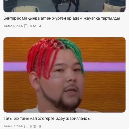
Бәйтерек маңында атпен жүрген ер адам жауапқа тартылды
Тамыз 6, 2026
chat_bubble
0
visibility
4
Тағы бір танымал блогерге іздеу жарияланды
Тамыз 7, 2026
chat_bubble
0
visibility
8