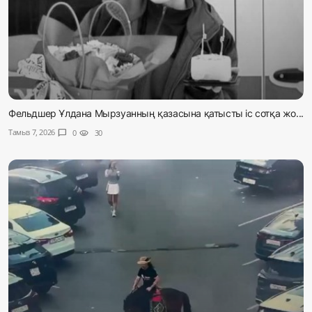
Фельдшер Ұлдана Мырзуанның қазасына қатысты іс сотқа жо...
Тамыз 7, 2026
chat_bubble
0
visibility
30