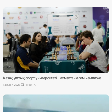
Қазақ ұлттық спорт университеті шахматтан әлем чемпиона...
Тамыз 7, 2026
chat_bubble
0
visibility
5