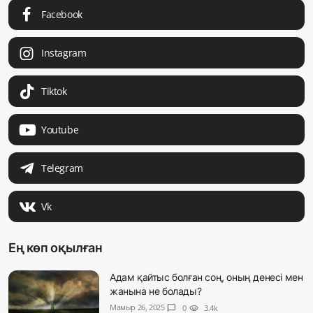
Facebook
Instagram
Tiktok
Youtube
Telegram
Vk
Ең көп оқылған
Адам қайтыс болған соң, оның денесі мен
жанына не болады?
Мамыр 26, 2025
chat_bubble
0
visibility
3.4k