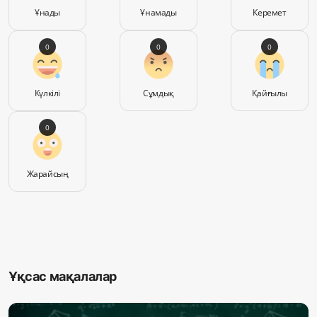
Ұнады
Ұнамады
Керемет
0
0
0
Күлкілі
Сұмдық
Қайғылы
0
Жарайсың
Ұқсас мақалалар