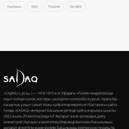
Қылмыс
Өрт
Тоқаев
Ақтөбе
«САДАҚ» ( ساداق ) — 1915-1918 ж.ж Уфадағы «Ғалия» медресесінде
оқып жатқан қазақ жастары шығарған қолжазба журнал. Араға бір
ғасырлық уақыт салып Алаш қайраткерлерінің игі бастамасы қайта
түледі, «SADAQ» интернет басылым ретінде қайта жарыққа шықты.
2022 жылы 20 желтоқсанда ҚР Ақпарат және қоғамдық даму
министрлігі Ақпарат комитетінің Мерзімді баспасөз басылымын,
ақпарат агенттігін және желілік басылымды есепке қою туралы №