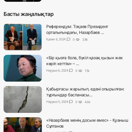
Басты жаңалықтар
Референдум: Тоқаев Президент
орталығындағы, Назарбаев ...
Қазан 6, 2024
chat_bubble
0
visibility
3.8k
«Бір қызға бола, бүкіл қазақ қызын жек
көріп кеттім» – ...
Наурыз 6, 2024
chat_bubble
0
visibility
15k
Қабырғасы жарылып, едені опырылған:
тұрғындар баспанасы...
Наурыз 5, 2024
chat_bubble
0
visibility
4.6k
«Назарбаев менің досым емес» - Қуаныш
Сұлтанов