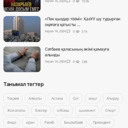
Ақпан 16, 2024
chat_bubble
0
visibility
10.3k
«Пәк қыздар тізімі»: ҚазҰУ шу тудырған
оқиғаға қатысты ...
Ақпан 14, 2024
chat_bubble
0
visibility
5.1k
Сәтбаев қаласының әкімі қамауға
алынды
Ақпан 14, 2024
chat_bubble
0
visibility
2.8k
Танымал тегтер
Тоқаев
Алматы
Астана
Сот
әнші
Атырау
Жол апаты
блогер
отбасы
шымкент
Спорт
Әнші
иран
Ресей
Бишімбаев
Президент