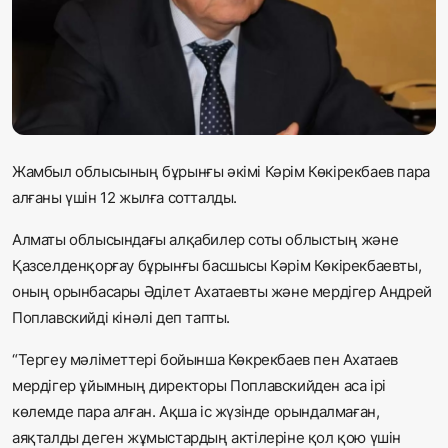
Жаңалықтар
Қоғам
Спорт
Әлем
Жамбыл облысының бұрынғы әкімі Кәрім Көкірекбаев пара
алғаны үшін 12 жылға сотталды.
Журналистік зерттеу
Алматы облысындағы алқабилер соты облыстың және
Қазселденқорғау бұрынғы басшысы Кәрім Көкірекбаевты,
Қазақ тілі
оның орынбасары Әділет Ахатаевты және мердігер Андрей
Поплавскийді кінәлі деп тапты.
“Тергеу мәліметтері бойынша Көкрекбаев пен Ахатаев
мердігер ұйымның директоры Поплавскийден аса ірі
көлемде пара алған. Ақша іс жүзінде орындалмаған,
аяқталды деген жұмыстардың актілеріне қол қою үшін