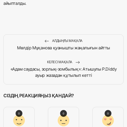
айыпталды.
АЛДЫҢҒЫ МАҚАЛА
Мөлдір Мұқанова қуанышты жаңалығын айтты
КЕЛЕСІ МАҚАЛА
«Адам саудасы, зорлық-зомбылық»: Атышулы P.Diddy
ауыр жазадан құтылып кетті
СІЗДІҢ РЕАКЦИЯҢЫЗ ҚАНДАЙ?
0
0
0