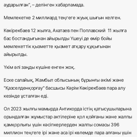
аударылған”, – делінген хабарламада.
Мемлекетке 2 миллиард теңгеге жуық шығын келген.
Көкірекбаев 12 жылға, Ахатаев пен Поплавский 11 жылға
бас бостандығынан айырылды Үшеуі де өмір бойы
мемлекеттік қызметте қызмет атқару құқығынан
айырылды.
Үкім әлі заңды күшіне енген жоқ.
Еске салайық, Жамбыл облысының бұрынғы әкімі және
"Қазселденқорғау" басшысы Кәрім Көкірекбаев пара алу
кезінде ұсталған еді.
Ол 2023 жылғы мамырда Антикорда істің қатысушыларына
орындалған жұмыстар актілеріне қол қойғаны және жалпы
қамқорлығы үшін кәсіпкерлерден жалпы сомасы 396
миллион теңгеге ірі және аса ірі көлемде пара алғаны үшін