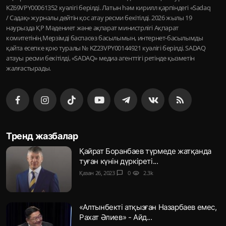
KZ69VPY00061352 куәлігі берілді. Латын һәм кирилл қарпіндегі «Sadaq
/ Садақ» журналы дейтін қос атау ресми бекітілді. 2026 жылы 19
наурызда ҚР Мәдениет және ақпарат министрлігі Ақпарат
комитетінің Мерзімді баспасөз басылымын, интернет-басылымды
қайта есепке қою туралы № KZ23VPY00144921 куәлігі берілді. SADAQ
атауы ресми бекітілді, «SADAQ» медиа агенттігі ретінде қызметін
жалғастырады.
Тренд жазбалар
Қайрат Боранбаев түрмеде жатқанда
туған күнін дүркіреті...
Қазан 26, 2023
chat_bubble
0
visibility
2.3k
«Алтынбекті атқызған Назарбаев емес,
Рахат Әлиев» - Айд...