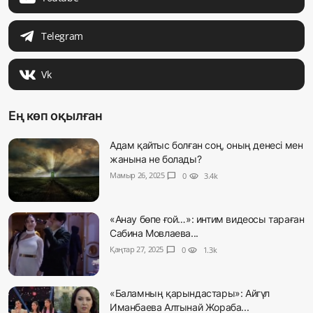
Telegram
Vk
Ең көп оқылған
Адам қайтыс болған соң, оның денесі мен
жанына не болады?
Мамыр 26, 2025
chat_bubble
0
visibility
3.4k
«Анау бөпе ғой…»: интим видеосы тараған
Сабина Мовлаева...
Қаңтар 27, 2025
chat_bubble
0
visibility
1.3k
«Баламның қарындастары»: Айгүл
Иманбаева Алтынай Жораба...