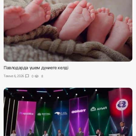
Павлодарда үшем дүниеге келді
Тамыз 6, 2026
chat_bubble
0
visibility
8