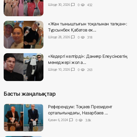
Шілде 30, 2026
chat_bubble
0
visibility
432
«Жан тыныштығын тоқалынан тапқан»:
Тұрсынбек Қабатов ек...
Шілде 28, 2026
chat_bubble
0
visibility
318
«Кедергі келтірді»: Данияр Елеусіновтің
менеджері жол а...
Шілде 10, 2026
chat_bubble
0
visibility
263
Басты жаңалықтар
Референдум: Тоқаев Президент
орталығындағы, Назарбаев ...
Қазан 6, 2024
chat_bubble
0
visibility
3.8k