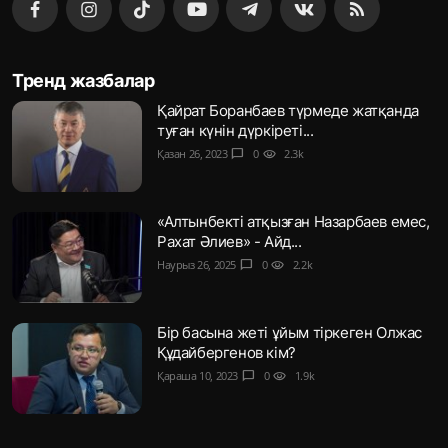
Тренд жазбалар
Қайрат Боранбаев түрмеде жатқанда
туған күнін дүркіреті...
Қазан 26, 2023
chat_bubble
0
visibility
2.3k
«Алтынбекті атқызған Назарбаев емес,
Рахат Әлиев» - Айд...
Наурыз 26, 2025
chat_bubble
0
visibility
2.2k
Бір басына жеті ұйым тіркеген Олжас
Құдайбергенов кім?
Қараша 10, 2023
chat_bubble
0
visibility
1.9k