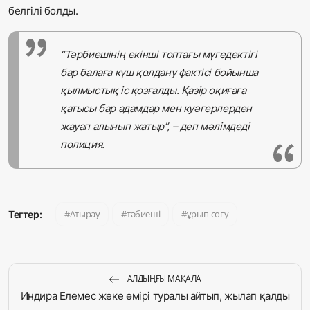
белгілі болды.
“Тәрбиешінің екінші топтағы мүгедектігі
бар балаға күш қолдану фактісі бойынша
қылмыстық іс қозғалды. Қазір оқиғаға
қатысы бар адамдар мен куәгерлерден
жауап алынып жатыр”, – деп мәлімдеді
полиция.
Атырау
тәбиеші
ұрып-соғу
Тегтер:
АЛДЫҢҒЫ МАҚАЛА
Индира Елемес жеке өмірі туралы айтып, жылап қалды