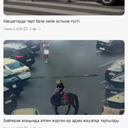
Көкшетауда төрт бала көлік астына түсті
Тамыз 6, 2026
chat_bubble
0
visibility
7
Бәйтерек маңында атпен жүрген ер адам жауапқа тартылды