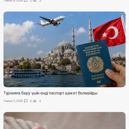
Тамыз 6, 2026
chat_bubble
0
visibility
3
Түркияға бару үшін енді паспорт қажет болмайды
Тамыз 5, 2026
chat_bubble
0
visibility
9