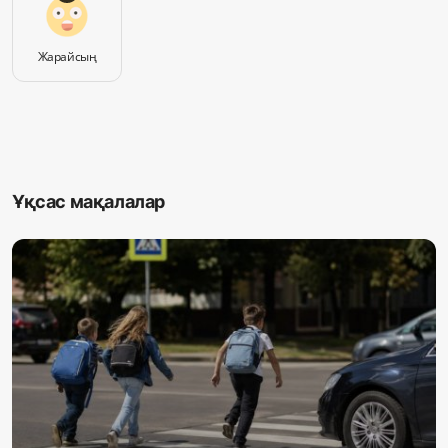
Жарайсың
Ұқсас мақалалар