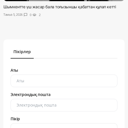
Шымкентте үш жасар бала тоғызыншы қабаттан құлап кетті
Тамыз 5, 2026
chat_bubble
0
visibility
2
Пікірлер
Аты
Электрондық пошта
Пікір