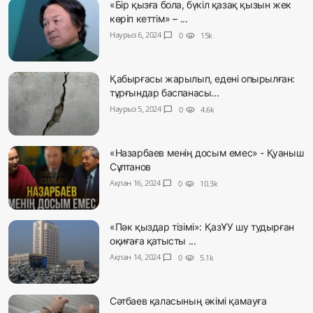
«Бір қызға бола, бүкіл қазақ қызын жек
көріп кеттім» – ...
Наурыз 6, 2024
chat_bubble
0
visibility
15k
Қабырғасы жарылып, едені опырылған:
тұрғындар баспанасы...
Наурыз 5, 2024
chat_bubble
0
visibility
4.6k
«Назарбаев менің досым емес» - Қуаныш
Сұлтанов
Ақпан 16, 2024
chat_bubble
0
visibility
10.3k
«Пәк қыздар тізімі»: ҚазҰУ шу тудырған
оқиғаға қатысты ...
Ақпан 14, 2024
chat_bubble
0
visibility
5.1k
Сәтбаев қаласының әкімі қамауға