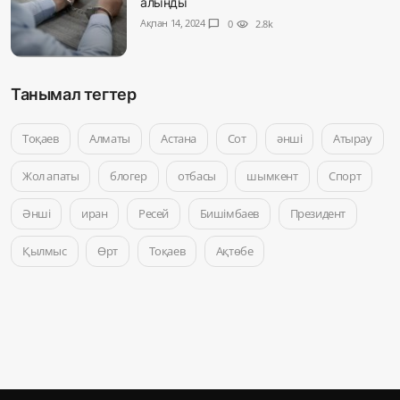
алынды
Ақпан 14, 2024
chat_bubble
0
visibility
2.8k
Танымал тегтер
Тоқаев
Алматы
Астана
Сот
әнші
Атырау
Жол апаты
блогер
отбасы
шымкент
Спорт
Әнші
иран
Ресей
Бишімбаев
Президент
Қылмыс
Өрт
Тоқаев
Ақтөбе