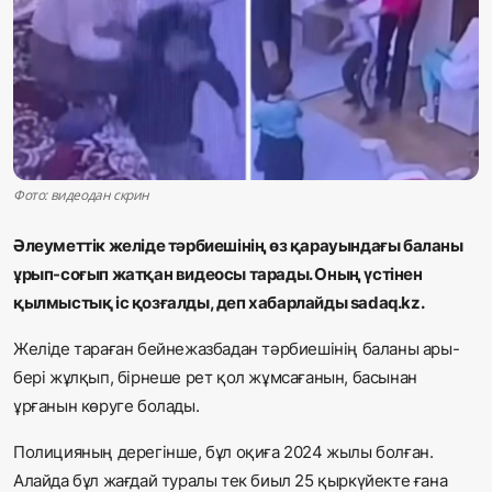
Жаңалықтар
Қоғам
Спорт
Әлем
Фото: видеодан скрин
Журналистік зерттеу
Әлеуметтік желіде тәрбиешінің өз қарауындағы баланы
ұрып-соғып жатқан видеосы тарады. Оның үстінен
қылмыстық іс қозғалды, деп хабарлайды
sadaq.kz.
Қазақ тілі
Желіде тараған бейнежазбадан тәрбиешінің баланы ары-
бері жұлқып, бірнеше рет қол жұмсағанын, басынан
ұрғанын көруге болады.
Полицияның дерегінше, бұл оқиға 2024 жылы болған.
Алайда бұл жағдай туралы тек биыл 25 қыркүйекте ғана