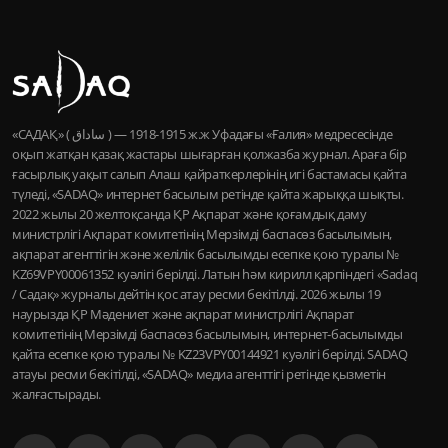
«САДАҚ» ( ساداق ) — 1915-1918 ж.ж Уфадағы «Ғалия» медресесінде
оқып жатқан қазақ жастары шығарған қолжазба журнал. Араға бір
ғасырлық уақыт салып Алаш қайраткерлерінің игі бастамасы қайта
түледі, «SADAQ» интернет басылым ретінде қайта жарыққа шықты.
2022 жылы 20 желтоқсанда ҚР Ақпарат және қоғамдық даму
министрлігі Ақпарат комитетінің Мерзімді баспасөз басылымын,
ақпарат агенттігін және желілік басылымды есепке қою туралы №
KZ69VPY00061352 куәлігі берілді. Латын һәм кирилл қарпіндегі «Sadaq
/ Садақ» журналы дейтін қос атау ресми бекітілді. 2026 жылы 19
наурызда ҚР Мәдениет және ақпарат министрлігі Ақпарат
комитетінің Мерзімді баспасөз басылымын, интернет-басылымды
қайта есепке қою туралы № KZ23VPY00144921 куәлігі берілді. SADAQ
атауы ресми бекітілді, «SADAQ» медиа агенттігі ретінде қызметін
жалғастырады.