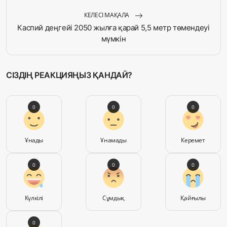
КЕЛЕСІ МАҚАЛА
Каспий деңгейі 2050 жылға қарай 5,5 метр төмендеуі
мүмкін
СІЗДІҢ РЕАКЦИЯҢЫЗ ҚАНДАЙ?
0
0
0
Ұнады
Ұнамады
Керемет
0
0
0
Күлкілі
Сұмдық
Қайғылы
0