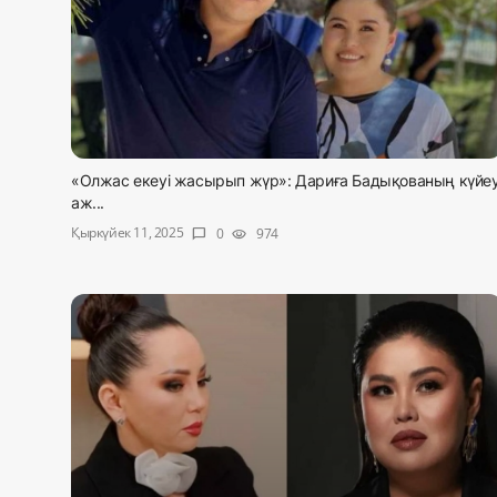
«Олжас екеуі жасырып жүр»: Дариға Бадықованың күйеу
аж...
Қыркүйек 11, 2025
0
974
chat_bubble
visibility