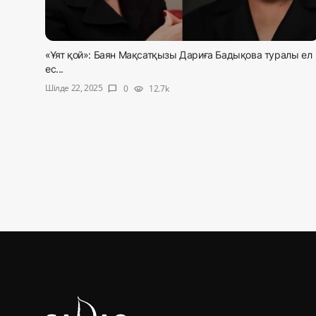
«Ұят қой»: Баян Мақсатқызы Дариға Бадықова туралы ел
ес...
Шілде 22, 2025
0
12.7k
chat_bubble
visibility