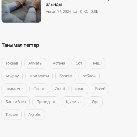
алынды
Ақпан 14, 2024
0
2.8k
chat_bubble
visibility
Танымал тегтер
Тоқаев
Алматы
Астана
Сот
әнші
Атырау
Жол апаты
блогер
отбасы
шымкент
Спорт
Әнші
иран
Ресей
Бишімбаев
Президент
Қылмыс
Өрт
Тоқаев
Ақтөбе