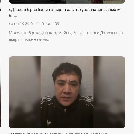
н
«Дархан бір отбасын асырап алып жүре алатын азамат»:
Ба...
Қазан 13, 2025
0
136
chat_bubble
visibility
Мәселені бір жақты қарамайық. Ал жігіттерге Дарханның
өмірі — үлкен сабақ.