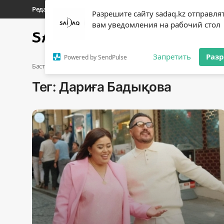
Редакциялық байланыстар
Материалдарды қолдану тәрті
Разрешите сайту sadaq.kz отправля
вам уведомления на рабочий стол
Басты бет
Саясат
Sadaq
Кіру
Тіркелу
Запретить
Раз
Powered by SendPulse
Басты бет
Дариға Бадықова
Тег: Дариға Бадықова
Басты бет
Редакциялық байланыстар
Материалдарды қолдану тәртібі
Саясат
Sadaq TV
Экономика