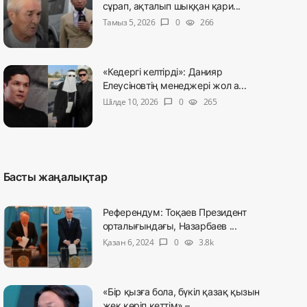
сұрап, ақталып шыққан қари...
Тамыз 5, 2026
0
266
chat_bubble
visibility
«Кедергі келтірді»: Данияр
Елеусіновтің менеджері жол а...
Шілде 10, 2026
0
265
chat_bubble
visibility
Басты жаңалықтар
Референдум: Тоқаев Президент
орталығындағы, Назарбаев ...
Қазан 6, 2024
0
3.8k
chat_bubble
visibility
«Бір қызға бола, бүкіл қазақ қызын
жек көріп кеттім» – ...