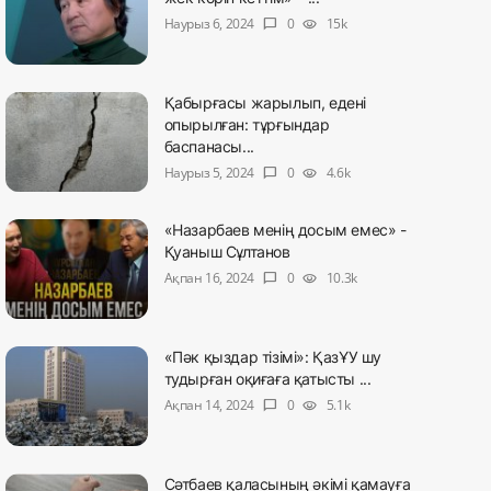
Наурыз 6, 2024
0
15k
chat_bubble
visibility
Қабырғасы жарылып, едені
опырылған: тұрғындар
баспанасы...
Наурыз 5, 2024
0
4.6k
chat_bubble
visibility
«Назарбаев менің досым емес» -
Қуаныш Сұлтанов
Ақпан 16, 2024
0
10.3k
chat_bubble
visibility
«Пәк қыздар тізімі»: ҚазҰУ шу
тудырған оқиғаға қатысты ...
Ақпан 14, 2024
0
5.1k
chat_bubble
visibility
Сәтбаев қаласының әкімі қамауға