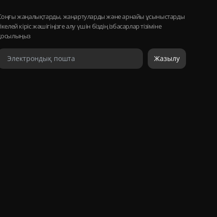
Соңғы жаңалықтарды, жаңартуларды және арнайы ұсыныстарды
тікелей кіріс жәшігіңізге алу үшін біздің ізбасарлар тізіміне
қосылыңыз
Жазылу