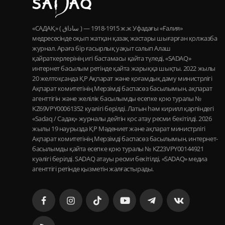
«САДАҚ» ( ساداق ) — 1915-1918 ж.ж Уфадағы «Ғалия»
медресесінде оқып жатқан қазақ жастары шығарған қолжазба
журнал. Араға бір ғасырлық уақыт салып Алаш
қайраткерлерінің игі бастамасы қайта түледі, «SADAQ»
интернет басылым ретінде қайта жарыққа шықты. 2022 жылы
20 желтоқсанда ҚР Ақпарат және қоғамдық даму министрлігі
Ақпарат комитетінің Мерзімді баспасөз басылымын, ақпарат
агенттігін және желілік басылымды есепке қою туралы №
KZ69VPY00061352 куәлігі берілді. Латын һәм кирилл қарпіндегі
«Sadaq / Садақ» журналы дейтін қос атау ресми бекітілді. 2026
жылы 19 наурызда ҚР Мәдениет және ақпарат министрлігі
Ақпарат комитетінің Мерзімді баспасөз басылымын, интернет-
басылымды қайта есепке қою туралы № KZ23VPY00144921
куәлігі берілді. SADAQ атауы ресми бекітілді, «SADAQ» медиа
агенттігі ретінде қызметін жалғастырады.