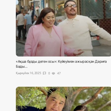
«Ақша бұзды деген осы»: Күйеуімен ажырасқан Дариға
Бады...
Қыркүйек 16, 2025
0
47
chat_bubble
visibility