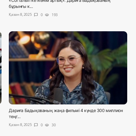
«Сотталып кеткенім артық»: Дариға Бадықованың
бұрынғы к...
Қазан 8, 2025
0
193
chat_bubble
visibility
Дариға Бадықованың жаңа фильмі 4 күнде 300 миллион
теңг...
Қазан 8, 2025
0
30
chat_bubble
visibility