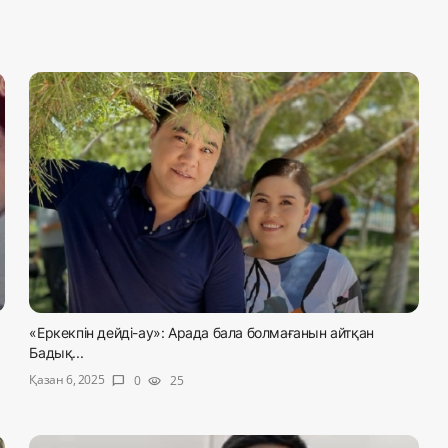
«Еркекпін дейді-ау»: Арада бала болмағанын айтқан
Бадық...
Қазан 6, 2025
0
25
chat_bubble
visibility