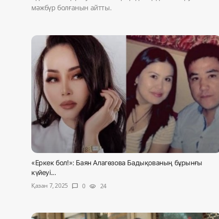
мәжбүр болғанын айтты.
«Еркек бол!»: Баян Алагөзова Бадықованың бұрынғы
күйеуі...
Қазан 7, 2025
0
24
chat_bubble
visibility