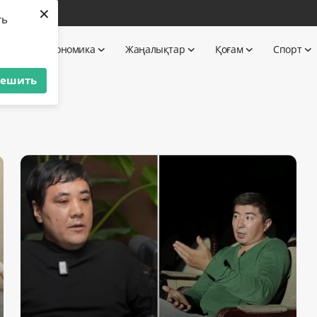
×
бі
ть
 TV
Экономика
Жаңалықтар
Қоғам
Спорт
решить