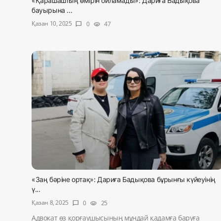
«Қарашаштың өмірін ойламады»: Дариға Бадықова
бауырына ...
Қазан 10, 2025
0
47
chat_bubble
visibility
«Заң бәріне ортақ»: Дариға Бадықова бұрынғы күйеуінің
ү...
Қазан 8, 2025
0
25
chat_bubble
visibility
Адвокат өз қорғаушысының мұндай қадамға баруға