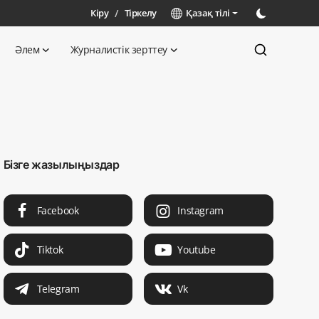
Кіру
/
Тіркелу
Қазақ тілі
Әлем
Журналистік зерттеу
Бізге жазылыңыздар
Facebook
Instagram
Tiktok
Youtube
Telegram
Vk