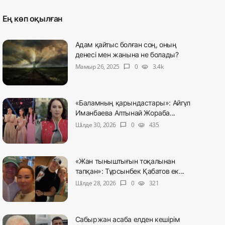
Ең көп оқылған
Адам қайтыс болған соң, оның
денесі мен жанына не болады?
Мамыр 26, 2025
0
3.4k
chat_bubble
visibility
«Баламның қарындастары»: Айгүл
Иманбаева Алтынай Жораба...
Шілде 30, 2026
0
435
chat_bubble
visibility
«Жан тыныштығын тоқалынан
тапқан»: Тұрсынбек Қабатов ек...
Шілде 28, 2026
0
321
chat_bubble
visibility
Сабыржан асаба елден кешірім