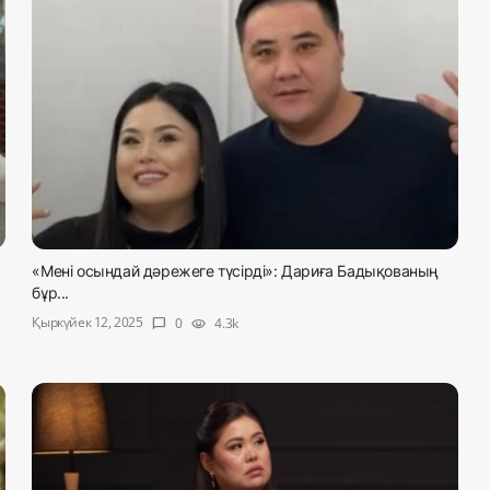
«Мені осындай дәрежеге түсірді»: Дариға Бадықованың
бұр...
Қыркүйек 12, 2025
0
4.3k
chat_bubble
visibility