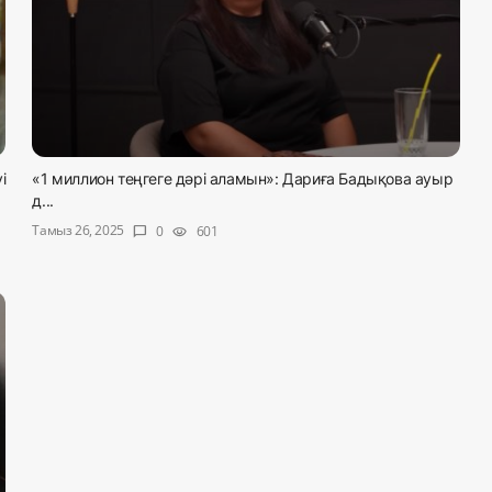
і
«1 миллион теңгеге дәрі аламын»: Дариға Бадықова ауыр
д...
Тамыз 26, 2025
0
601
chat_bubble
visibility