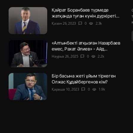
Қайрат Боранбаев түрмеде
жатқанда туған күнін дүркіреті...
Қазан 26, 2023
0
2.3k
chat_bubble
visibility
«Алтынбекті атқызған Назарбаев
емес, Рахат Әлиев» - Айд...
Наурыз 26, 2025
0
2.2k
chat_bubble
visibility
Бір басына жеті ұйым тіркеген
Олжас Құдайбергенов кім?
Қараша 10, 2023
0
1.9k
chat_bubble
visibility