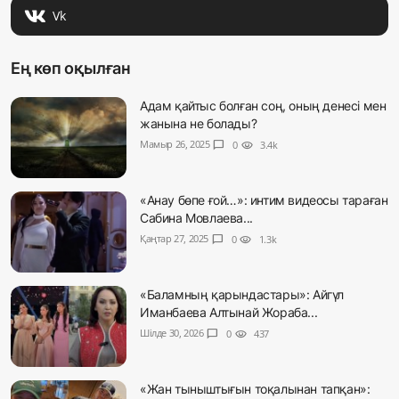
Vk
Ең көп оқылған
Адам қайтыс болған соң, оның денесі мен
жанына не болады?
Мамыр 26, 2025
chat_bubble
0
visibility
3.4k
«Анау бөпе ғой…»: интим видеосы тараған
Сабина Мовлаева...
Қаңтар 27, 2025
chat_bubble
0
visibility
1.3k
«Баламның қарындастары»: Айгүл
Иманбаева Алтынай Жораба...
Шілде 30, 2026
chat_bubble
0
visibility
437
«Жан тыныштығын тоқалынан тапқан»: