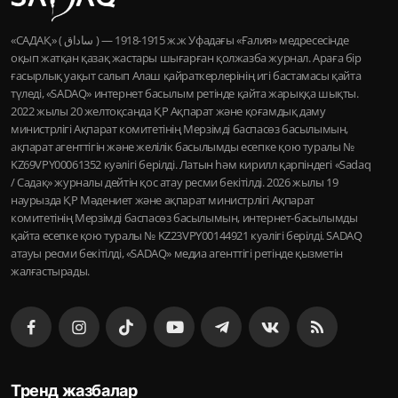
«САДАҚ» ( ساداق ) — 1915-1918 ж.ж Уфадағы «Ғалия» медресесінде
оқып жатқан қазақ жастары шығарған қолжазба журнал. Араға бір
ғасырлық уақыт салып Алаш қайраткерлерінің игі бастамасы қайта
түледі, «SADAQ» интернет басылым ретінде қайта жарыққа шықты.
2022 жылы 20 желтоқсанда ҚР Ақпарат және қоғамдық даму
министрлігі Ақпарат комитетінің Мерзімді баспасөз басылымын,
ақпарат агенттігін және желілік басылымды есепке қою туралы №
KZ69VPY00061352 куәлігі берілді. Латын һәм кирилл қарпіндегі «Sadaq
/ Садақ» журналы дейтін қос атау ресми бекітілді. 2026 жылы 19
наурызда ҚР Мәдениет және ақпарат министрлігі Ақпарат
комитетінің Мерзімді баспасөз басылымын, интернет-басылымды
қайта есепке қою туралы № KZ23VPY00144921 куәлігі берілді. SADAQ
атауы ресми бекітілді, «SADAQ» медиа агенттігі ретінде қызметін
жалғастырады.
Тренд жазбалар