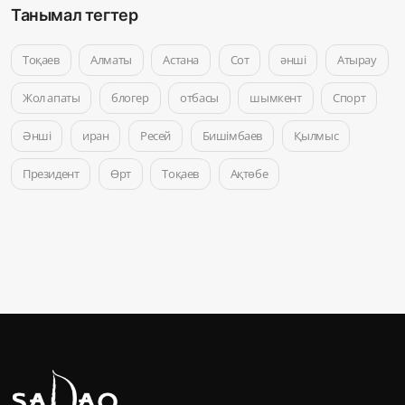
Танымал тегтер
Тоқаев
Алматы
Астана
Сот
әнші
Атырау
Жол апаты
блогер
отбасы
шымкент
Спорт
Әнші
иран
Ресей
Бишімбаев
Қылмыс
Президент
Өрт
Тоқаев
Ақтөбе