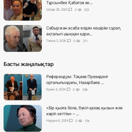
Тұрсынбек Қабатов ек...
Шілде 28, 2026
chat_bubble
0
visibility
323
Сабыржан асаба елден кешірім сұрап,
ақталып шыққан қари...
Тамыз 5, 2026
chat_bubble
0
visibility
271
Басты жаңалықтар
Референдум: Тоқаев Президент
орталығындағы, Назарбаев ...
Қазан 6, 2024
chat_bubble
0
visibility
3.8k
«Бір қызға бола, бүкіл қазақ қызын жек
көріп кеттім» – ...
Наурыз 6, 2024
chat_bubble
0
visibility
15k