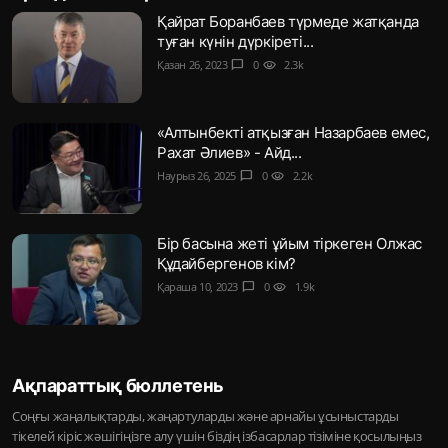
Қайрат Боранбаев түрмеде жатқанда
туған күнін дүркіреті...
Қазан 26, 2023
chat_bubble
0
visibility
2.3k
«Алтынбекті атқызған Назарбаев емес,
Рахат Әлиев» - Айд...
Наурыз 26, 2025
chat_bubble
0
visibility
2.2k
Бір басына жеті ұйым тіркеген Олжас
Құдайбергенов кім?
Қараша 10, 2023
chat_bubble
0
visibility
1.9k
Ақпараттық бюллетень
Соңғы жаңалықтарды, жаңартуларды және арнайы ұсыныстарды
тікелей кіріс жәшігіңізге алу үшін біздің ізбасарлар тізіміне қосылыңыз