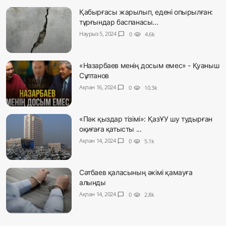
Қабырғасы жарылып, едені опырылған:
тұрғындар баспанасы...
Наурыз 5, 2024
chat_bubble
0
visibility
4.6k
«Назарбаев менің досым емес» - Қуаныш
Сұлтанов
Ақпан 16, 2024
chat_bubble
0
visibility
10.3k
«Пәк қыздар тізімі»: ҚазҰУ шу тудырған
оқиғаға қатысты ...
Ақпан 14, 2024
chat_bubble
0
visibility
5.1k
Сәтбаев қаласының әкімі қамауға
алынды
Ақпан 14, 2024
chat_bubble
0
visibility
2.8k