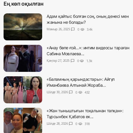
Ең көп оқылған
Адам қайтыс болған соң, оның денесі мен
жанына не болады?
Мамыр 26, 2025
chat_bubble
0
visibility
3.4k
«Анау бөпе ғой…»: интим видеосы тараған
Сабина Мовлаева...
Қаңтар 27, 2025
chat_bubble
0
visibility
1.3k
«Баламның қарындастары»: Айгүл
Иманбаева Алтынай Жораба...
Шілде 30, 2026
chat_bubble
0
visibility
432
«Жан тыныштығын тоқалынан тапқан»:
Тұрсынбек Қабатов ек...
Шілде 28, 2026
chat_bubble
0
visibility
318