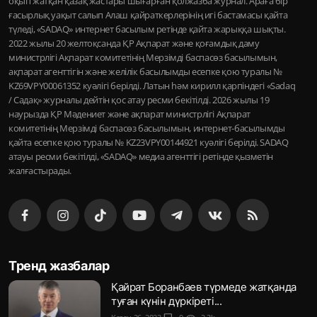
оқып жатқан қазақ жастары шығарған қолжазба журнал. Араға бір
ғасырлық уақыт салып Алаш қайраткерлерінің игі бастамасы қайта
түледі, «SADAQ» интернет басылым ретінде қайта жарыққа шықты.
2022 жылы 20 желтоқсанда ҚР Ақпарат және қоғамдық даму
министрлігі Ақпарат комитетінің Мерзімді баспасөз басылымын,
ақпарат агенттігін және желілік басылымды есепке қою туралы №
KZ69VPY00061352 куәлігі берілді. Латын һәм кирилл қарпіндегі «Sadaq
/ Садақ» журналы дейтін қос атау ресми бекітілді. 2026 жылы 19
наурызда ҚР Мәдениет және ақпарат министрлігі Ақпарат
комитетінің Мерзімді баспасөз басылымын, интернет-басылымды
қайта есепке қою туралы № KZ23VPY00144921 куәлігі берілді. SADAQ
атауы ресми бекітілді, «SADAQ» медиа агенттігі ретінде қызметін
жалғастырады.
Тренд жазбалар
Қайрат Боранбаев түрмеде жатқанда
туған күнін дүркіреті...