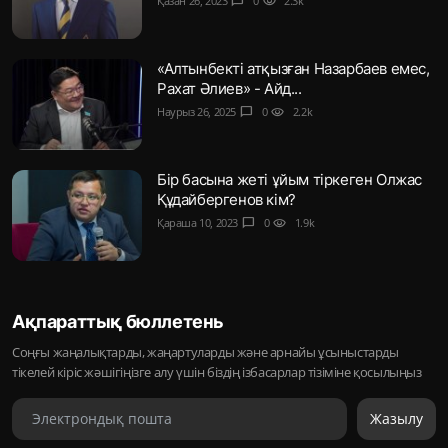
Қазан 26, 2023
chat_bubble
0
visibility
2.3k
«Алтынбекті атқызған Назарбаев емес,
Рахат Әлиев» - Айд...
Наурыз 26, 2025
chat_bubble
0
visibility
2.2k
Бір басына жеті ұйым тіркеген Олжас
Құдайбергенов кім?
Қараша 10, 2023
chat_bubble
0
visibility
1.9k
Ақпараттық бюллетень
Соңғы жаңалықтарды, жаңартуларды және арнайы ұсыныстарды
тікелей кіріс жәшігіңізге алу үшін біздің ізбасарлар тізіміне қосылыңыз
Жазылу