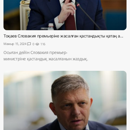
Тоқаев Словакия премьеріне жасалған қастандықты қатаң а...
Мамыр 15, 2024
chat_bubble
0
visibility
116
Осыған дейін Словакия премьер-
министріне қастандық жасалғанын жаздық.