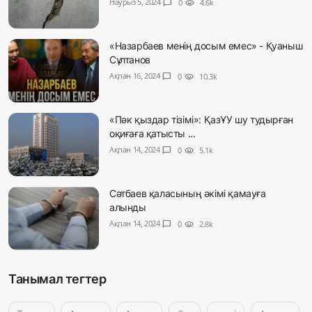
Наурыз 5, 2024
chat_bubble
0
visibility
4.6k
«Назарбаев менің досым емес» - Қуаныш
Сұлтанов
Ақпан 16, 2024
chat_bubble
0
visibility
10.3k
«Пәк қыздар тізімі»: ҚазҰУ шу тудырған
оқиғаға қатысты ...
Ақпан 14, 2024
chat_bubble
0
visibility
5.1k
Сәтбаев қаласының әкімі қамауға
алынды
Ақпан 14, 2024
chat_bubble
0
visibility
2.8k
Танымал тегтер