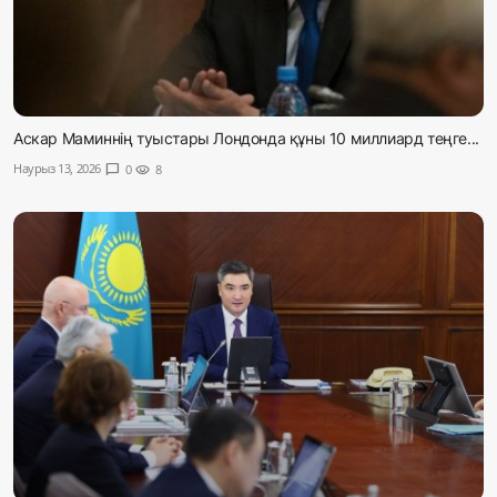
Аскар Маминнің туыстары Лондонда құны 10 миллиард теңге...
Наурыз 13, 2026
chat_bubble
0
visibility
8