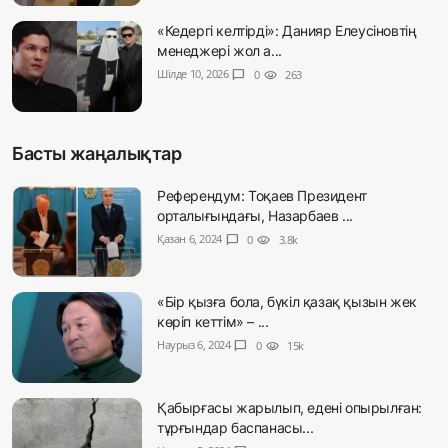
«Кедергі келтірді»: Данияр Елеусіновтің
менеджері жол а...
Шілде 10, 2026
chat_bubble
0
visibility
263
Басты жаңалықтар
Референдум: Тоқаев Президент
орталығындағы, Назарбаев ...
Қазан 6, 2024
chat_bubble
0
visibility
3.8k
«Бір қызға бола, бүкіл қазақ қызын жек
көріп кеттім» – ...
Наурыз 6, 2024
chat_bubble
0
visibility
15k
Қабырғасы жарылып, едені опырылған:
тұрғындар баспанасы...