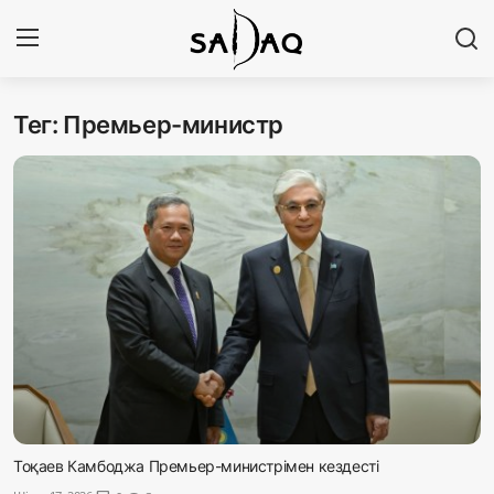
Тег: Премьер-министр
Кіру
Тіркелу
Басты бет
Редакциялық байланыстар
Материалдарды қолдану тәртібі
Саясат
Sadaq TV
Экономика
Тоқаев Камбоджа Премьер-министрімен кездесті