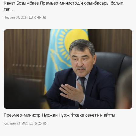
Қанат Бозымбаев Премьер-министрдің орынбасары болып
тағ...
Наурыз 31, 2024
chat_bubble
0
visibility
86
Преьмер-министр Нұржан Нұржігітовке сенетінін айтты
Қараша 23, 2023
chat_bubble
0
visibility
99