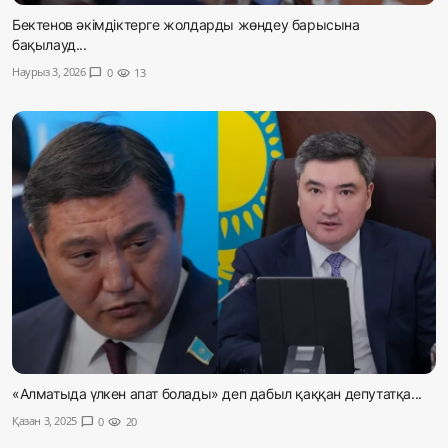
Бектенов әкімдіктерге жолдарды жөндеу барысына
бақылауд...
Наурыз 3, 2026
chat_bubble
0
visibility
13
«Алматыда үлкен апат болады» деп дабыл қаққан депутатқа...
Қазан 3, 2025
chat_bubble
0
visibility
20