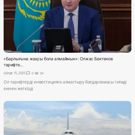
«Барлығына жақсы бола алмаймын»: Олжас Бектенов
тарифте...
Шілде 15, 2025
chat_bubble
0
visibility
34
Ол тарифтерді инвестицияға алмастыру бағдарламасы тиімді
екенін жеткізді