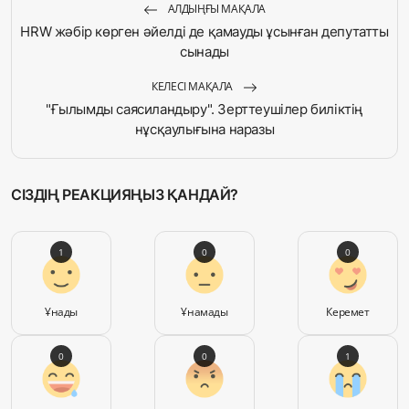
АЛДЫҢҒЫ МАҚАЛА
HRW жәбір көрген әйелді де қамауды ұсынған депутатты
сынады
КЕЛЕСІ МАҚАЛА
"Ғылымды саясиландыру". Зерттеушілер биліктің
нұсқаулығына наразы
СІЗДІҢ РЕАКЦИЯҢЫЗ ҚАНДАЙ?
1
0
0
Ұнады
Ұнамады
Керемет
0
0
1