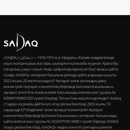
«САДАҚ» ( ساداق ) — 1915-1918 ж.ж Уфадағы «Ғалия» медресесінде
оқып жатқан қазақ жастары шығарған қолжазба журнал. Араға бір
ғасырлық уақыт салып Алаш қайраткерлерінің игі бастамасы қайта
түледі, «SADAQ» интернет басылым ретінде қайта жарыққа шықты.
2022 жылы 20 желтоқсанда ҚР Ақпарат және қоғамдық даму
министрлігі Ақпарат комитетінің Мерзімді баспасөз басылымын,
ақпарат агенттігін және желілік басылымды есепке қою туралы №
KZ69VPY00061352 куәлігі берілді. Латын һәм кирилл қарпіндегі «Sadaq
/ Садақ» журналы дейтін қос атау ресми бекітілді. 2026 жылы 19
наурызда ҚР Мәдениет және ақпарат министрлігі Ақпарат
комитетінің Мерзімді баспасөз басылымын, интернет-басылымды
қайта есепке қою туралы № KZ23VPY00144921 куәлігі берілді. SADAQ
атауы ресми бекітілді, «SADAQ» медиа агенттігі ретінде қызметін