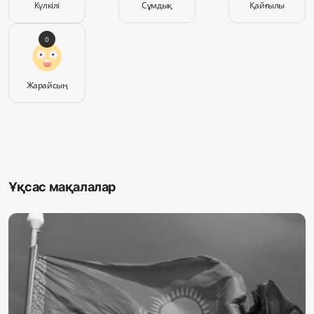
Күлкілі
Сұмдық
Қайғылы
0
Жарайсың
Ұқсас мақалалар