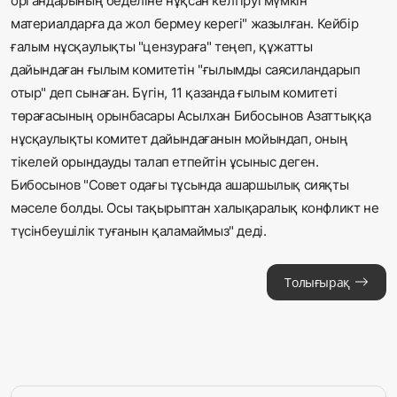
органдарының беделіне нұқсан келтіруі мүмкін
материалдарға да жол бермеу керегі" жазылған. Кейбір
ғалым нұсқаулықты "цензураға" теңеп, құжатты
дайындаған ғылым комитетін "ғылымды саясиландарып
отыр" деп сынаған. Бүгін, 11 қазанда ғылым комитеті
төрағасының орынбасары Асылхан Бибосынов Азаттыққа
нұсқаулықты комитет дайындағанын мойындап, оның
тікелей орындауды талап етпейтін ұсыныс деген.
Бибосынов "Совет одағы тұсында ашаршылық сияқты
мәселе болды. Осы тақырыптан халықаралық конфликт не
түсінбеушілік туғанын қаламаймыз" деді.
Толығырақ