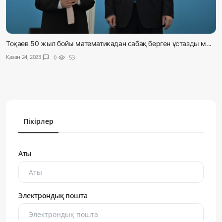
Тоқаев 50 жыл бойы математикадан сабақ берген ұстазды м...
Қазан 24, 2023
chat_bubble
0
visibility
53
Пікірлер
Аты
Электрондық пошта