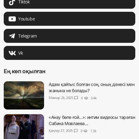
Tiktok
Youtube
Telegram
Vk
Ең көп оқылған
Адам қайтыс болған соң, оның денесі мен
жанына не болады?
Мамыр 26, 2025
chat_bubble
0
visibility
3.4k
«Анау бөпе ғой…»: интим видеосы тараған
Сабина Мовлаева...
Қаңтар 27, 2025
chat_bubble
0
visibility
1.3k