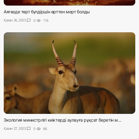
Аягөзде төрт бүлдіршін өрттен мерт болды
Қазан 26, 2023
chat_bubble
0
visibility
116
Экология министрлігі киіктерді аулауға рұқсат беретін м...
Қазан 27, 2023
chat_bubble
0
visibility
88