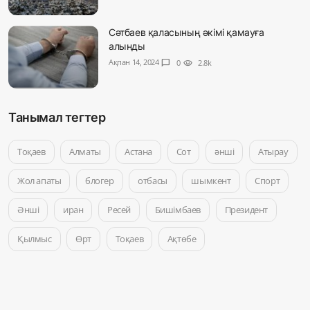
Сәтбаев қаласының әкімі қамауға
алынды
Ақпан 14, 2024
chat_bubble
0
visibility
2.8k
Танымал тегтер
Тоқаев
Алматы
Астана
Сот
әнші
Атырау
Жол апаты
блогер
отбасы
шымкент
Спорт
Әнші
иран
Ресей
Бишімбаев
Президент
Қылмыс
Өрт
Тоқаев
Ақтөбе