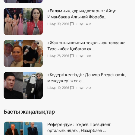
«Баламның қарындастары»: Айгүл
Иманбаева Алтынай Жораба...
Шілде 30, 2026
chat_bubble
0
visibility
432
«Жан тыныштығын тоқалынан тапқан»:
Тұрсынбек Қабатов ек...
Шілде 28, 2026
chat_bubble
0
visibility
318
«Кедергі келтірді»: Данияр Елеусіновтің
менеджері жол а...
Шілде 10, 2026
chat_bubble
0
visibility
263
Басты жаңалықтар
Референдум: Тоқаев Президент
орталығындағы, Назарбаев ...