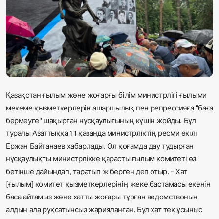
Жаңалықтар
Қоғам
Спорт
Әлем
Қазақстан ғылым және жоғарғы білім министрлігі ғылыми
Журналистік зерттеу
мекеме қызметкерлерін ашаршылық пен репрессияға "баға
бермеуге" шақырған нұсқаулығының күшін жойды. Бұл
туралы Азаттыққа 11 қазанда министрліктің ресми өкілі
Қазақ тілі
Ержан Байтанаев хабарлады. Ол қоғамда дау тудырған
нұсқаулықты министрлікке қарасты ғылым комитеті өз
бетінше дайындап, таратып жіберген деп отыр. - Хат
[ғылым] комитет қызметкерлерінің жеке бастамасы екенін
баса айтамыз және хатты жоғары тұрған ведомствоның
алдын ала рұқсатынсыз жарияланған. Бұл хат тек ұсыныс