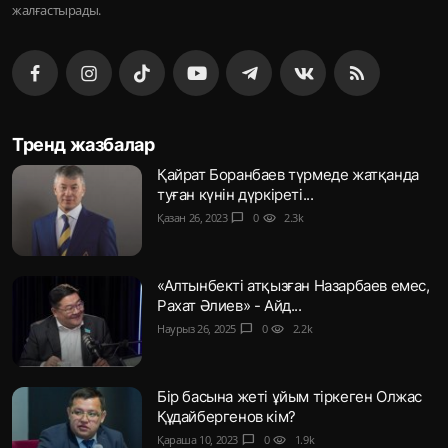
жалғастырады.
Тренд жазбалар
Қайрат Боранбаев түрмеде жатқанда
туған күнін дүркіреті...
Қазан 26, 2023
chat_bubble
0
visibility
2.3k
«Алтынбекті атқызған Назарбаев емес,
Рахат Әлиев» - Айд...
Наурыз 26, 2025
chat_bubble
0
visibility
2.2k
Бір басына жеті ұйым тіркеген Олжас
Құдайбергенов кім?
Қараша 10, 2023
chat_bubble
0
visibility
1.9k