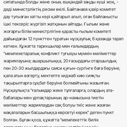
сипатында болды және оның ешқандай заңды күші жоқ, -
деді министрліктің ресми өкілі. Байтанаев қазір комитет
дау туғызған хатты кері қайтарып алып, оған байланысты
ішкі тексеріс жүргізіп жатқанын айтады. Ғылым және
жоғарғы білім министрлігіне қарасты ғылым комитеті
дайындаған 12 пункттен тұратын нұсқаулық 6 қазанда тарап
кеткен. Құжатта тарихшылар мен ғалымдардың
"мемлекетаралық конфликт туғызуы мүмкін мәліметтер
жариялауына; ашаршылыққа, 20 ғасырдағы отаршылдық
пен 20-30 жылдардағы саяси қуғын-сүргінге баға беруіне,
қала атын өзгерту, мектепте хиджаб кию сияқты
тақырыптарға сұқбат беруіне болмайтыны жазылған.
Нұсқаулықта "ғалымдар жеке тұлғаларға, олардың ата-
бабалары мен ұрпақтарының ар-намысына тиетін
мәліметтер жариялаудан сақ болуы тиіс және жазған
мақалаларын басшылыққа көрсетуі керек" деген пункт
болған. Бұған қоса, құжатта "мемлекеттік билік