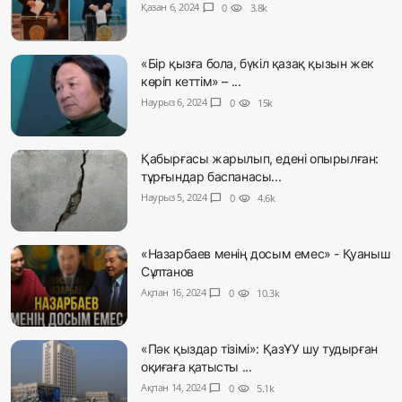
Қазан 6, 2024
chat_bubble
0
visibility
3.8k
«Бір қызға бола, бүкіл қазақ қызын жек
көріп кеттім» – ...
Наурыз 6, 2024
chat_bubble
0
visibility
15k
Қабырғасы жарылып, едені опырылған:
тұрғындар баспанасы...
Наурыз 5, 2024
chat_bubble
0
visibility
4.6k
«Назарбаев менің досым емес» - Қуаныш
Сұлтанов
Ақпан 16, 2024
chat_bubble
0
visibility
10.3k
«Пәк қыздар тізімі»: ҚазҰУ шу тудырған
оқиғаға қатысты ...
Ақпан 14, 2024
chat_bubble
0
visibility
5.1k