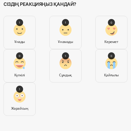
СІЗДІҢ РЕАКЦИЯҢЫЗ ҚАНДАЙ?
1
1
0
Ұнады
Ұнамады
Керемет
0
1
0
Күлкілі
Сұмдық
Қайғылы
1
Жарайсың