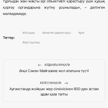
тұрғыдан жан-жақты әрі объективті қарастыру үшін құқық
қорғау органдарына жүгіну ұсынылады», – делінген
мәлімдемеде.
Атырау
мектеп директоры
ұят
Тегтер:
ерсі қылық
АЛДЫҢҒЫ МАҚАЛА
Әнші Сәкен Майғазиев жол апатына түсті
КЕЛЕСІ МАҚАЛА
Ауғанстанда жойқын жер сілкінісінен 600-ден астам
адам қаза тапты