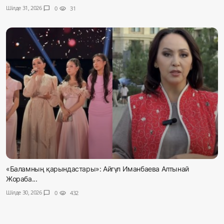
Шілде 31, 2026
chat_bubble
0
visibility
31
«Баламның қарындастары»: Айгүл Иманбаева Алтынай
Жораба...
Шілде 30, 2026
chat_bubble
0
visibility
432