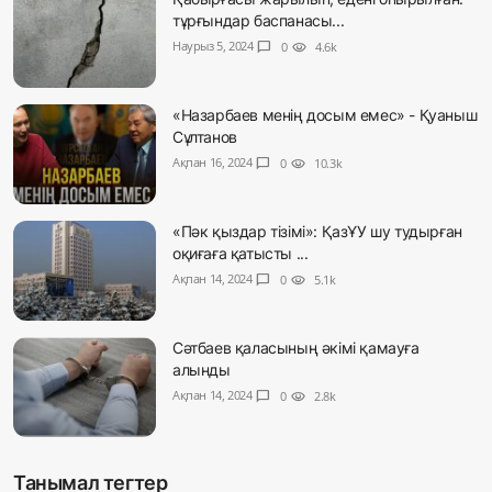
тұрғындар баспанасы...
Наурыз 5, 2024
chat_bubble
0
visibility
4.6k
«Назарбаев менің досым емес» - Қуаныш
Сұлтанов
Ақпан 16, 2024
chat_bubble
0
visibility
10.3k
«Пәк қыздар тізімі»: ҚазҰУ шу тудырған
оқиғаға қатысты ...
Ақпан 14, 2024
chat_bubble
0
visibility
5.1k
Сәтбаев қаласының әкімі қамауға
алынды
Ақпан 14, 2024
chat_bubble
0
visibility
2.8k
Танымал тегтер