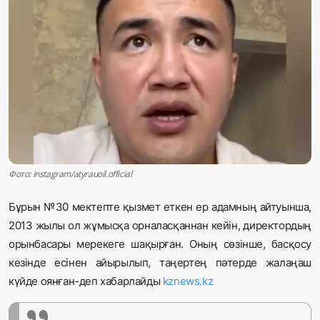
Жаңалықтар
Қоғам
Спорт
Әлем
Журналистік зерттеу
Фото: instagram/atyrauoil.official
Қазақ тілі
Бұрын №30 мектепте қызмет еткен ер адамның айтуынша,
2013 жылы ол жұмысқа орналасқаннан кейін, директордың
орынбасары мерекеге шақырған. Оның сөзінше, басқосу
кезінде есінен айырылып, таңертең пәтерде жалаңаш
күйде оянған-деп хабарлайды
kznews.kz