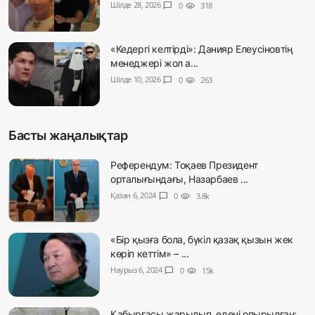
Шілде 28, 2026
chat_bubble
0
visibility
318
«Кедергі келтірді»: Данияр Елеусіновтің
менеджері жол а...
Шілде 10, 2026
chat_bubble
0
visibility
263
Басты жаңалықтар
Референдум: Тоқаев Президент
орталығындағы, Назарбаев ...
Қазан 6, 2024
chat_bubble
0
visibility
3.8k
«Бір қызға бола, бүкіл қазақ қызын жек
көріп кеттім» – ...
Наурыз 6, 2024
chat_bubble
0
visibility
15k
Қабырғасы жарылып, едені опырылған: