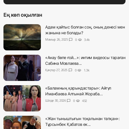
Ең көп оқылған
Адам қайтыс болған соң, оның денесі мен
жанына не болады?
Мамыр 26, 2025
chat_bubble
0
visibility
3.4k
«Анау бөпе ғой…»: интим видеосы тараған
Сабина Мовлаева...
Қаңтар 27, 2025
chat_bubble
0
visibility
1.3k
«Баламның қарындастары»: Айгүл
Иманбаева Алтынай Жораба...
Шілде 30, 2026
chat_bubble
0
visibility
432
«Жан тыныштығын тоқалынан тапқан»:
Тұрсынбек Қабатов ек...