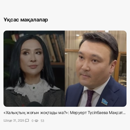
Ұқсас мақалалар
«Халықтың жоғын жоқтады ма?»: Меруерт Түсіпбаева Мақсат...
Шілде 31, 2026
chat_bubble
0
visibility
53