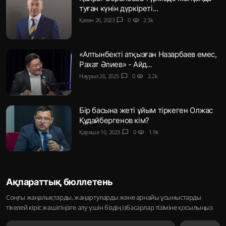
туған күнін дүркіреті...
Қазан 26, 2023
chat_bubble
0
visibility
2.3k
«Алтынбекті атқызған Назарбаев емес,
Рахат Әлиев» - Айд...
Наурыз 26, 2025
chat_bubble
0
visibility
2.2k
Бір басына жеті ұйым тіркеген Олжас
Құдайбергенов кім?
Қараша 10, 2023
chat_bubble
0
visibility
1.9k
Ақпараттық бюллетень
Соңғы жаңалықтарды, жаңартуларды және арнайы ұсыныстарды
тікелей кіріс жәшігіңізге алу үшін біздің ізбасарлар тізіміне қосылыңыз