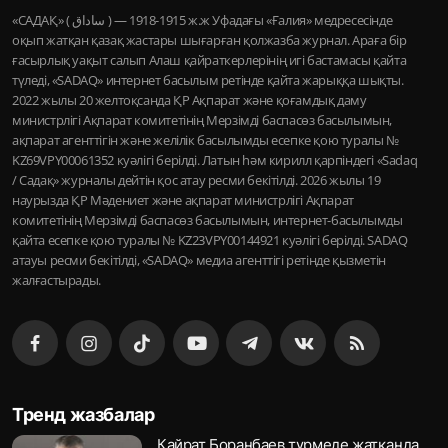
«САДАҚ» ( ساداق ) — 1915-1918 ж.ж Уфадағы «Ғалия» медресесінде
оқып жатқан қазақ жастары шығарған қолжазба журнал. Араға бір
ғасырлық уақыт салып Алаш қайраткерлерінің игі бастамасы қайта
түледі, «SADAQ» интернет басылым ретінде қайта жарыққа шықты.
2022 жылы 20 желтоқсанда ҚР Ақпарат және қоғамдық даму
министрлігі Ақпарат комитетінің Мерзімді баспасөз басылымын,
ақпарат агенттігін және желілік басылымды есепке қою туралы №
KZ69VPY00061352 куәлігі берілді. Латын һәм кирилл қарпіндегі «Sadaq
/ Садақ» журналы дейтін қос атау ресми бекітілді. 2026 жылы 19
наурызда ҚР Мәдениет және ақпарат министрлігі Ақпарат
комитетінің Мерзімді баспасөз басылымын, интернет-басылымды
қайта есепке қою туралы № KZ23VPY00144921 куәлігі берілді. SADAQ
атауы ресми бекітілді, «SADAQ» медиа агенттігі ретінде қызметін
жалғастырады.
Тренд жазбалар
Қайрат Боранбаев түрмеде жатқанда