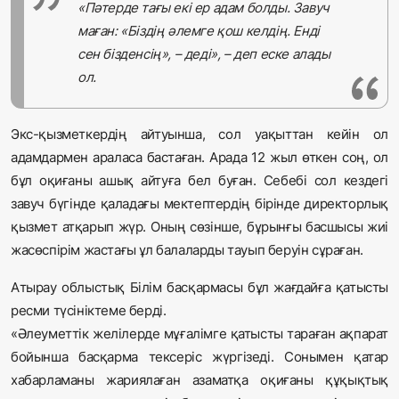
«Пәтерде тағы екі ер адам болды. Завуч
маған: «Біздің әлемге қош келдің. Енді
сен бізденсің», – деді», – деп еске алады
ол.
Экс-қызметкердің айтуынша, сол уақыттан кейін ол
адамдармен араласа бастаған. Арада 12 жыл өткен соң, ол
бұл оқиғаны ашық айтуға бел буған. Себебі сол кездегі
завуч бүгінде қаладағы мектептердің бірінде директорлық
қызмет атқарып жүр. Оның сөзінше, бұрынғы басшысы жиі
жасөспірім жастағы ұл балаларды тауып беруін сұраған.
Атырау облыстық Білім басқармасы бұл жағдайға қатысты
ресми түсініктеме берді.
«Әлеуметтік желілерде мұғалімге қатысты тараған ақпарат
бойынша басқарма тексеріс жүргізеді. Сонымен қатар
хабарламаны жариялаған азаматқа оқиғаны құқықтық