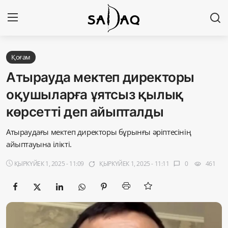
Кіру
Тіркелу
Қоғам
Атырауда мектеп директоры
Басты бет
оқушыларға ұятсыз қылық
көрсетті деп айыпталды
Редакциялық байланыстар
Атыраудағы мектеп директоры бұрынғы әріптесінің
Материалдарды қолдану тәртібі
айыптауына ілікті.
Саясат
ҚЫРКҮЙЕК 1, 2025 - 11:09
ҚЫРКҮЙЕК 1, 2025 - 11:11
0
461
app_badging
chat_bubble
visibility
Sadaq TV
Экономика