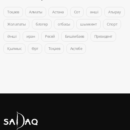
Тоқаев
Алматы
Астана
Сот
әнші
Атырау
Жол апаты
блогер
отбасы
шымкент
Спорт
Әнші
иран
Ресей
Бишімбаев
Президент
Қылмыс
Өрт
Тоқаев
Ақтөбе