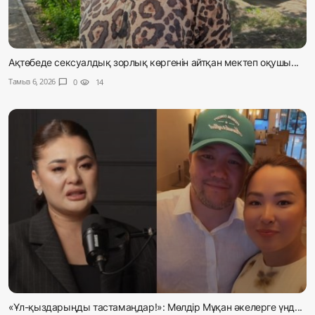
Ақтөбеде сексуалдық зорлық көргенін айтқан мектеп оқушы...
Тамыз 6, 2026
chat_bubble
0
visibility
14
«Ұл-қыздарыңды тастамаңдар!»: Мөлдір Мұқан әкелерге үнд...