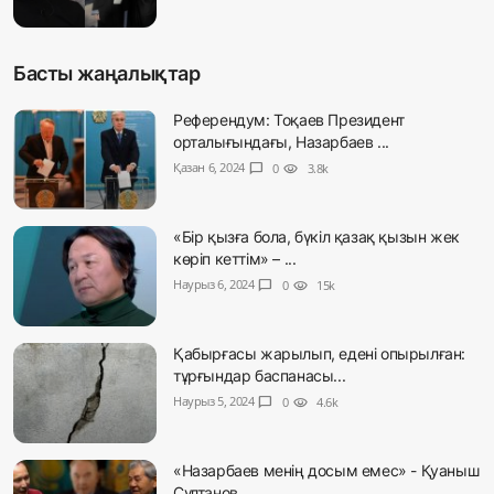
Басты жаңалықтар
Референдум: Тоқаев Президент
орталығындағы, Назарбаев ...
Қазан 6, 2024
chat_bubble
0
visibility
3.8k
«Бір қызға бола, бүкіл қазақ қызын жек
көріп кеттім» – ...
Наурыз 6, 2024
chat_bubble
0
visibility
15k
Қабырғасы жарылып, едені опырылған:
тұрғындар баспанасы...
Наурыз 5, 2024
chat_bubble
0
visibility
4.6k
«Назарбаев менің досым емес» - Қуаныш
Сұлтанов