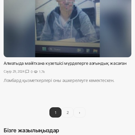
Алматыда мәйітхана күзетшісі мүрделерге азғындық жасаған
Сәуір 29, 2024
chat_bubble
0
visibility
1.7k
Ломбард қызметкерлері оны әшкерелеуге көмектескен.
1
2
›
Бізге жазылыңыздар