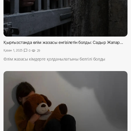
Қырғызстанда өлім жазасы енгізілетін болды: Садыр Жапар...
Қазан 1, 2025
chat_bubble
0
visibility
29
Өлім жазасы кімдерге қолданылатыны белгілі болды