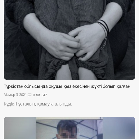
Түркістан облысында оқушы қыз әкесінен жүкті болып қалған
Мамыр 3, 2024
chat_bubble
0
visibility
647
Күдікті ұсталып, қамауға алынды.