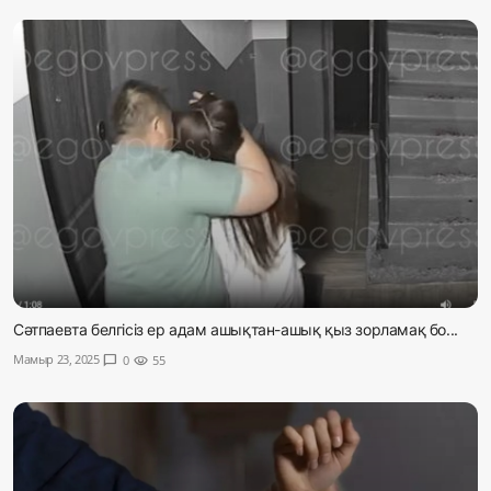
Сәтпаевта белгісіз ер адам ашықтан-ашық қыз зорламақ бо...
Мамыр 23, 2025
chat_bubble
0
visibility
55