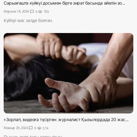
Сарыағашта күйеуі досымен бірге зират басында әйелін зо...
Маусым 14, 2024
chat_bubble
0
visibility
755
Күйеуі мас халде болған.
«Зорлап, видеоға түсірген: журналист Қызылордада 20 жас...
Мамыр 29, 2024
chat_bubble
0
visibility
3.1k
Пышақ әкеп,тағы қорқытқан.