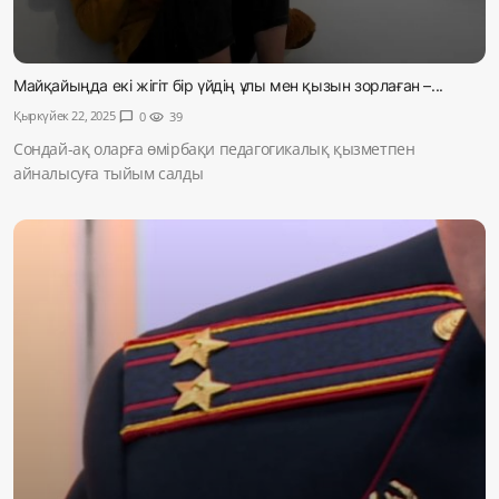
Майқайыңда екі жігіт бір үйдің ұлы мен қызын зорлаған –...
Қыркүйек 22, 2025
chat_bubble
0
visibility
39
Сондай-ақ оларға өмірбақи педагогикалық қызметпен
айналысуға тыйым салды