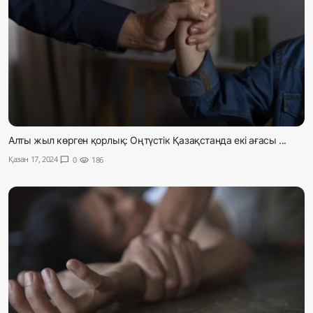
Алты жыл көрген қорлық: Оңтүстік Қазақстанда екі ағасы ...
Қазан 17, 2024
chat_bubble
0
visibility
186