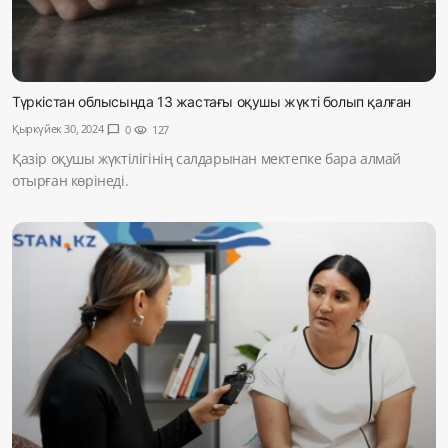
Түркістан облысында 13 жастағы оқушы жүкті болып қалған
Қыркүйек 30, 2024
chat_bubble
0
visibility
127
Қазір оқушы жүктілігінің салдарынан мектепке бара алмай
отырған көрінеді.