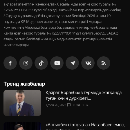
ақпарат агенттігін және желілік басылымды есепке қою туралы №
KZ69VPY00061352 куәлігі берілді. Латын һәм кирилл қарпіндегі «Sadaq
/ Садақ» журналы дейтін қос атау ресми бекітілді. 2026 жылы 19
наурызда ҚР Мәдениет және ақпарат министрлігі Ақпарат
комитетінің Мерзімді баспасөз басылымын, интернет-басылымды
қайта есепке қою туралы № KZ23VPY00144921 куәлігі берілді. SADAQ
атауы ресми бекітілді, «SADAQ» медиа агенттігі ретінде қызметін
жалғастырады.
Тренд жазбалар
Қайрат Боранбаев түрмеде жатқанда
туған күнін дүркіреті...
Қазан 26, 2023
chat_bubble
0
visibility
2.3k
«Алтынбекті атқызған Назарбаев емес,