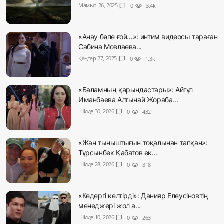
Мамыр 26, 2025
chat_bubble
0
visibility
3.4k
«Анау бөпе ғой…»: интим видеосы тараған
Сабина Мовлаева...
Қаңтар 27, 2025
chat_bubble
0
visibility
1.3k
«Баламның қарындастары»: Айгүл
Иманбаева Алтынай Жораба...
Шілде 30, 2026
chat_bubble
0
visibility
432
«Жан тыныштығын тоқалынан тапқан»:
Тұрсынбек Қабатов ек...
Шілде 28, 2026
chat_bubble
0
visibility
318
«Кедергі келтірді»: Данияр Елеусіновтің
менеджері жол а...
Шілде 10, 2026
chat_bubble
0
visibility
263