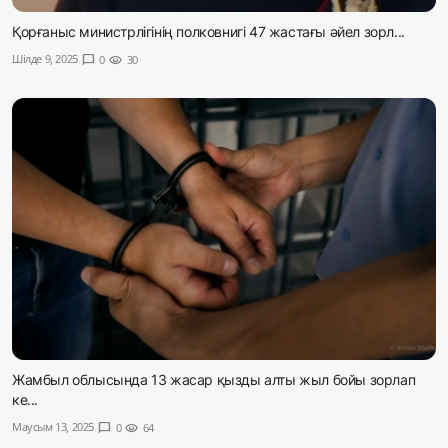
Қорғаныс министрлігінің полковнигі 47 жастағы әйел зорл...
Шілде 9, 2025
chat_bubble
0
visibility
30
Жамбыл облысында 13 жасар қызды алты жыл бойы зорлап
ке...
Маусым 13, 2025
chat_bubble
0
visibility
64