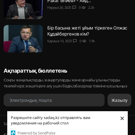
Рахат Әлиев» - Айд...
Наурыз 26, 2025
chat_bubble
0
visibility
2.2k
Бір басына жеті ұйым тіркеген Олжас
Құдайбергенов кім?
Қараша 10, 2023
chat_bubble
0
visibility
1.9k
Ақпараттық бюллетень
Соңғы жаңалықтарды, жаңартуларды және арнайы ұсыныстарды
тікелей кіріс жәшігіңізге алу үшін біздің ізбасарлар тізіміне қосылыңыз
Жазылу
×
Разрешите сайту sadaq.kz отправлять вам
уведомления на рабочий стол
Sadaq © 2026, Inc. | ᛢᚣᚦᚣᛟ | Барлық құқықтары қорғалған
Powered by SendPulse
Құпиялылық саясаты