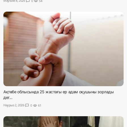
Маусым 8, 2026
chat_bubble
0
visibility
54
Жаңалықтар
Қоғам
Спорт
Әлем
Журналистік зерттеу
Қазақ тілі
Ақтөбе облысында 25 жастағы ер адам оқушыны зорлады
дег...
Наурыз 2, 2026
chat_bubble
0
visibility
61