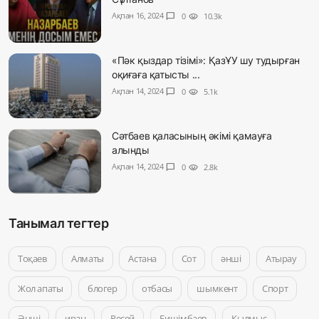
Ақпан 16, 2024
chat_bubble
0
visibility
10.3k
«Пәк қыздар тізімі»: ҚазҰУ шу тудырған
оқиғаға қатысты ...
Ақпан 14, 2024
chat_bubble
0
visibility
5.1k
Сәтбаев қаласының әкімі қамауға
алынды
Ақпан 14, 2024
chat_bubble
0
visibility
2.8k
Танымал тегтер
Тоқаев
Алматы
Астана
Сот
әнші
Атырау
Жол апаты
блогер
отбасы
шымкент
Спорт
Әнші
иран
Ресей
Бишімбаев
Қылмыс