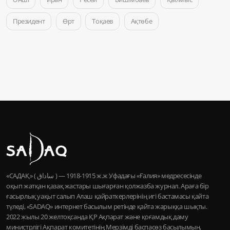
Президент
Өрт
Тоқаев
Ақтөбе
«САДАҚ» ( ساداق ) — 1915-1918 ж.ж Уфадағы «Ғалия» медресесінде
оқып жатқан қазақ жастары шығарған қолжазба журнал. Араға бір
ғасырлық уақыт салып Алаш қайраткерлерінің игі бастамасы қайта
түледі, «SADAQ» интернет басылым ретінде қайта жарыққа шықты.
2022 жылы 20 желтоқсанда ҚР Ақпарат және қоғамдық даму
министрлігі Ақпарат комитетінің Мерзімді баспасөз басылымын,