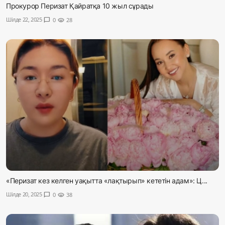
Прокурор Перизат Қайратқа 10 жыл сұрады
Шілде 22, 2025
chat_bubble
0
visibility
28
«Перизат кез келген уақытта «лақтырып» кететін адам»: Ц...
Шілде 20, 2025
chat_bubble
0
visibility
38