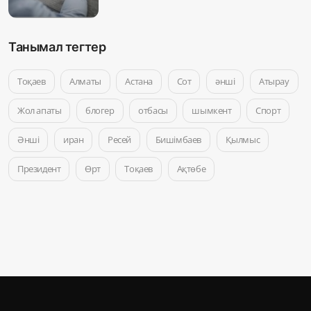
Танымал тегтер
Тоқаев
Алматы
Астана
Сот
әнші
Атырау
Жол апаты
блогер
отбасы
шымкент
Спорт
Әнші
иран
Ресей
Бишімбаев
Қылмыс
Президент
Өрт
Тоқаев
Ақтөбе