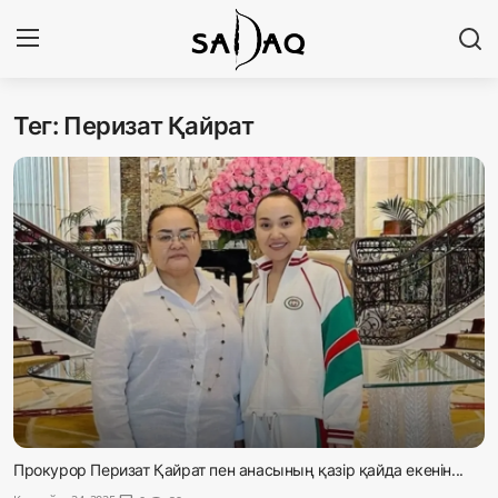
Тег: Перизат Қайрат
Кіру
Тіркелу
Басты бет
Редакциялық байланыстар
Материалдарды қолдану тәртібі
Саясат
Sadaq TV
Экономика
Прокурор Перизат Қайрат пен анасының қазір қайда екенін...