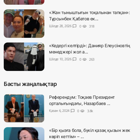
«Жан тыныштығын тоқалынан тапқан»:
Тұрсынбек Қабатов ек...
Шілде 28, 2026
chat_bubble
0
visibility
318
«Кедергі келтірді»: Данияр Елеусіновтің
менеджері жол а...
Шілде 10, 2026
chat_bubble
0
visibility
263
Басты жаңалықтар
Референдум: Тоқаев Президент
орталығындағы, Назарбаев ...
Қазан 6, 2024
chat_bubble
0
visibility
3.8k
«Бір қызға бола, бүкіл қазақ қызын жек
көріп кеттім» – ...