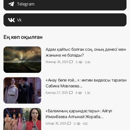
Telegram
Vk
Ең көп оқылған
Адам қайтыс болған соң, оның денесі мен
жанына не болады?
Мамыр 26, 2025
chat_bubble
0
visibility
3.4k
«Анау бөпе ғой…»: интим видеосы тараған
Сабина Мовлаева...
Қаңтар 27, 2025
chat_bubble
0
visibility
1.3k
«Баламның қарындастары»: Айгүл
Иманбаева Алтынай Жораба...
Шілде 30, 2026
chat_bubble
0
visibility
432