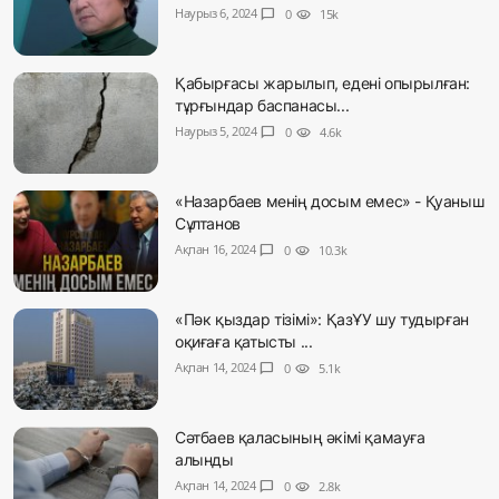
Наурыз 6, 2024
chat_bubble
0
visibility
15k
Қабырғасы жарылып, едені опырылған:
тұрғындар баспанасы...
Наурыз 5, 2024
chat_bubble
0
visibility
4.6k
«Назарбаев менің досым емес» - Қуаныш
Сұлтанов
Ақпан 16, 2024
chat_bubble
0
visibility
10.3k
«Пәк қыздар тізімі»: ҚазҰУ шу тудырған
оқиғаға қатысты ...
Ақпан 14, 2024
chat_bubble
0
visibility
5.1k
Сәтбаев қаласының әкімі қамауға
алынды
Ақпан 14, 2024
chat_bubble
0
visibility
2.8k