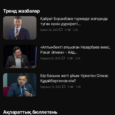
Тренд жазбалар
Қайрат Боранбаев түрмеде жатқанда
туған күнін дүркіреті...
Қазан 26, 2023
chat_bubble
0
visibility
2.3k
«Алтынбекті атқызған Назарбаев емес,
Рахат Әлиев» - Айд...
Наурыз 26, 2025
chat_bubble
0
visibility
2.2k
Бір басына жеті ұйым тіркеген Олжас
Құдайбергенов кім?
Қараша 10, 2023
chat_bubble
0
visibility
1.9k
Ақпараттық бюллетень