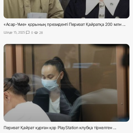
«Асар-Үме» қорының президенті Перизат Қайратқа 200 млн ...
Шілде 15, 2025
chat_bubble
0
visibility
28
Перизат Қайрат құрған қор PlayStation клубқа тіркелген ...