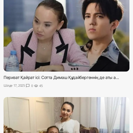
Перизат Қайрат ісі: Сотта Димаш Құдайбергеннің де аты а...
Шілде 17, 2025
chat_bubble
0
visibility
45