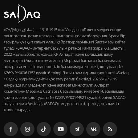
«САДАҚ» ( ساداق ) — 1915-1918 ж.ж Уфадағы «Ғалия» медресесінде
оқып жатқан қазақ жастары шығарған қолжазба журнал. Араға бір
ғасырлық уақыт салып Алаш қайраткерлерінің игі бастамасы қайта
түледі, «SADAQ» интернет басылым ретінде қайта жарыққа шықты.
2022 жылы 20 желтоқсанда ҚР Ақпарат және қоғамдық даму
министрлігі Ақпарат комитетінің Мерзімді баспасөз басылымын,
ақпарат агенттігін және желілік басылымды есепке қою туралы №
KZ69VPY00061352 куәлігі берілді. Латын һәм кирилл қарпіндегі «Sadaq
/ Садақ» журналы дейтін қос атау ресми бекітілді. 2026 жылы 19
наурызда ҚР Мәдениет және ақпарат министрлігі Ақпарат
комитетінің Мерзімді баспасөз басылымын, интернет-басылымды
қайта есепке қою туралы № KZ23VPY00144921 куәлігі берілді. SADAQ
атауы ресми бекітілді, «SADAQ» медиа агенттігі ретінде қызметін
жалғастырады.