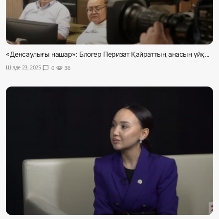
«Денсаулығы нашар»: Блогер Перизат Қайраттың анасын үйқ...
Шілде 23, 2025
chat_bubble
0
visibility
36