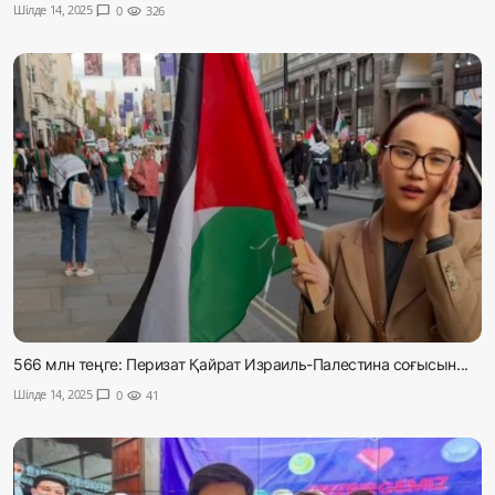
Шілде 14, 2025
chat_bubble
0
visibility
326
566 млн теңге: Перизат Қайрат Израиль-Палестина соғысын...
Шілде 14, 2025
chat_bubble
0
visibility
41