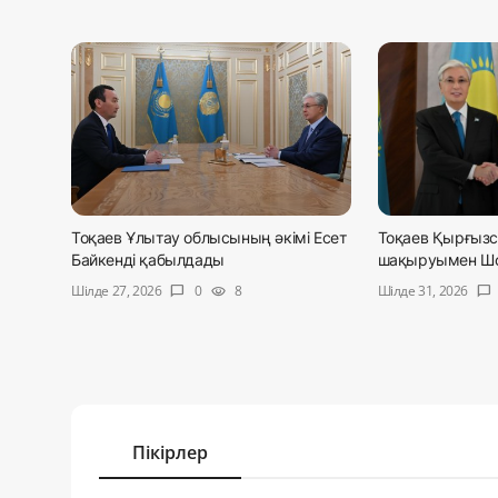
Тоқаев Ұлытау облысының әкімі Есет
Тоқаев Қырғызс
Байкенді қабылдады
шақыруымен Шол
Шілде 27, 2026
Шілде 31, 2026
0
8
chat_bubble
visibility
chat_bubble
Пікірлер