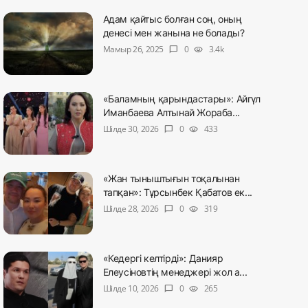
Адам қайтыс болған соң, оның
денесі мен жанына не болады?
Мамыр 26, 2025
0
3.4k
chat_bubble
visibility
«Баламның қарындастары»: Айгүл
Иманбаева Алтынай Жораба...
Шілде 30, 2026
0
433
chat_bubble
visibility
«Жан тыныштығын тоқалынан
тапқан»: Тұрсынбек Қабатов ек...
Шілде 28, 2026
0
319
chat_bubble
visibility
«Кедергі келтірді»: Данияр
Елеусіновтің менеджері жол а...
Шілде 10, 2026
0
265
chat_bubble
visibility