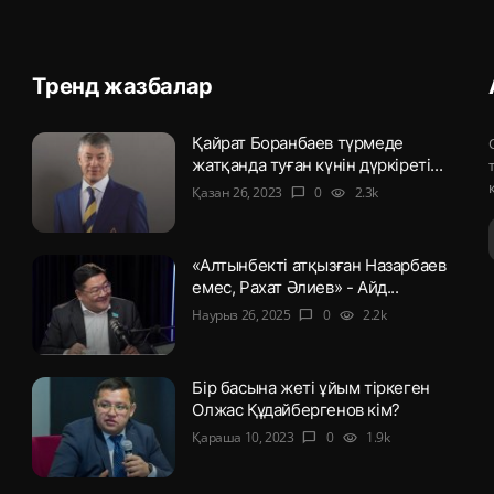
Тренд жазбалар
Қайрат Боранбаев түрмеде
жатқанда туған күнін дүркіреті...
Қазан 26, 2023
0
2.3k
chat_bubble
visibility
«Алтынбекті атқызған Назарбаев
емес, Рахат Әлиев» - Айд...
Наурыз 26, 2025
0
2.2k
chat_bubble
visibility
Бір басына жеті ұйым тіркеген
Олжас Құдайбергенов кім?
Қараша 10, 2023
0
1.9k
chat_bubble
visibility