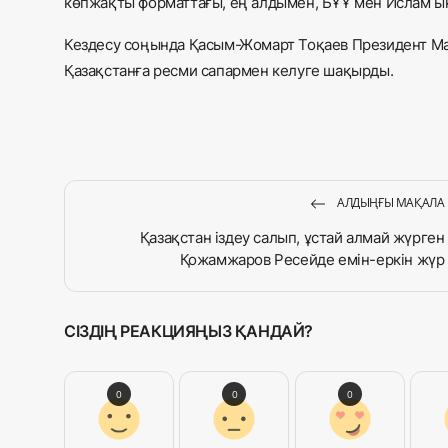
көпжақты форматтағы, ең алдымен, БҰҰ мен Ислам ы
Кездесу соңында Қасым-Жомарт Тоқаев Президент Мах
Қазақстанға ресми сапармен келуге шақырды.
АЛДЫҢҒЫ МАҚАЛА
Қазақстан іздеу салып, ұстай алмай жүрген
Қожамжаров Ресейде емін-еркін жүр
СІЗДІҢ РЕАКЦИЯҢЫЗ ҚАНДАЙ?
0
0
0