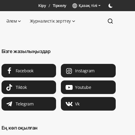
Кіру
/
Тіркелу
Қазақ тілі
Әлем
Журналистік зерттеу
Бізге жазылыңыздар
Facebook
Instagram
Tiktok
Youtube
Telegram
Vk
Ең көп оқылған