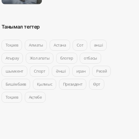
Танымал тегтер
Тоқаев
Алматы
Астана
Сот
әнші
Атырау
Жол апаты
блогер
отбасы
шымкент
Спорт
Әнші
иран
Ресей
Бишімбаев
Қылмыс
Президент
Өрт
Тоқаев
Ақтөбе