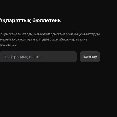
Ақпараттық бюллетень
Соңғы жаңалықтарды, жаңартуларды және арнайы ұсыныстарды
тікелей кіріс жәшігіңізге алу үшін біздің ізбасарлар тізіміне
қосылыңыз
Жазылу