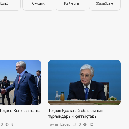
Күлкілі
Сұмдық
Қайғылы
Жарайсың
Тоқаев Қырғызстанға
Тоқаев Қостанай облысының
тұрғындарын құттықтады
Тамыз 1, 2026
0
8
0
12
visibility
chat_bubble
visibility