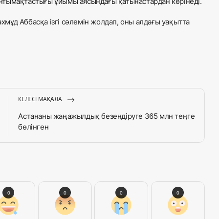
нтымақтастығы ұйымы аясындағы қатынастардан көрінеді.
мұд Аббасқа ізгі сәлемін жолдап, оны алдағы уақытта
КЕЛЕСІ МАҚАЛА
Астананы жаңажылдық безендіруге 365 млн теңге
бөлінген
0
0
0
0