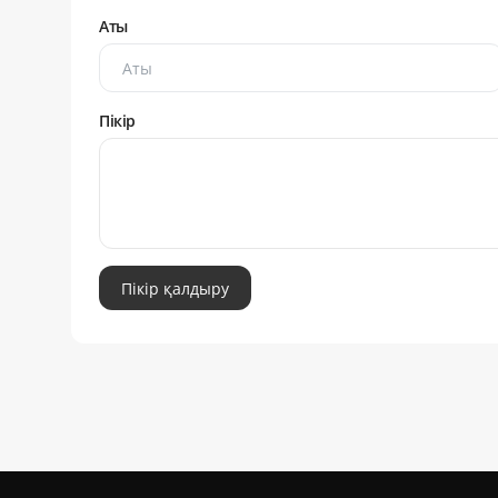
Аты
Пікір
Пікір қалдыру