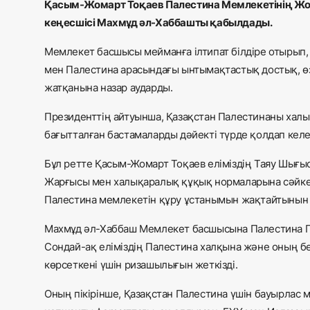
Қасым-Жомарт Тоқаев Палестина Мемлекетінің Жоғар
кеңесшісі Махмұд әл-Хаббашты қабылдады.
Мемлекет басшысы мейманға ілтипат білдіре отырып,
мен Палестина арасындағы ынтымақтастық достық, ө
жатқанына назар аударды.
Президенттің айтуынша, Қазақстан Палестинаны хал
бағытталған бастамаларды дәйекті түрде қолдап келе
Бұл ретте Қасым-Жомарт Тоқаев еліміздің Таяу Шығы
Жарғысы мен халықаралық құқық нормаларына сәйкес 
Палестина мемлекетін құру ұстанымын жақтайтынын 
Махмұд әл-Хаббаш Мемлекет басшысына Палестина Пр
Сондай-ақ еліміздің Палестина халқына және оның б
көрсеткені үшін ризашылығын жеткізді.
Оның пікірінше, Қазақстан Палестина үшін бауырлас 