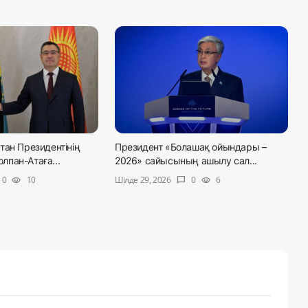
тан Президентінің
Президент «Болашақ ойындары –
пан-Атаға...
2026» сайысының ашылу сал...
Шілде 29, 2026
0
10
0
6
visibility
chat_bubble
visibility