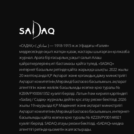
«САДАҚ» ( ساداق ) — 1915-1918 ж.ж Уфадағы «Ғалия»
медресесінде оқып жатқан қазақ жастары шығарған қолжазба
журнал. Араға бір ғасырлық уақыт салып Алаш
қайраткерлерінің игі бастамасы қайта түледі, «SADAQ»
интернет басылым ретінде қайта жарыққа шықты. 2022 жылы
20 желтоқсанда ҚР Ақпарат және қоғамдық даму министрлігі
Ақпарат комитетінің Мерзімді баспасөз басылымын, ақпарат
агенттігін және желілік басылымды есепке қою туралы №
KZ69VPY00061352 куәлігі берілді. Латын һәм кирилл қарпіндегі
«Sadaq / Садақ» журналы дейтін қос атау ресми бекітілді. 2026
жылы 19 наурызда ҚР Мәдениет және ақпарат министрлігі
Ақпарат комитетінің Мерзімді баспасөз басылымын, интернет-
басылымды қайта есепке қою туралы № KZ23VPY00144921
куәлігі берілді. SADAQ атауы ресми бекітілді, «SADAQ» медиа
агенттігі ретінде қызметін жалғастырады.