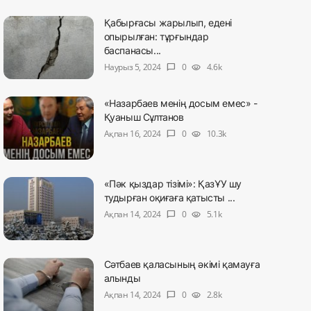
Қабырғасы жарылып, едені
опырылған: тұрғындар
баспанасы...
Наурыз 5, 2024
0
4.6k
chat_bubble
visibility
«Назарбаев менің досым емес» -
Қуаныш Сұлтанов
Ақпан 16, 2024
0
10.3k
chat_bubble
visibility
«Пәк қыздар тізімі»: ҚазҰУ шу
тудырған оқиғаға қатысты ...
Ақпан 14, 2024
0
5.1k
chat_bubble
visibility
Сәтбаев қаласының әкімі қамауға
алынды
Ақпан 14, 2024
0
2.8k
chat_bubble
visibility