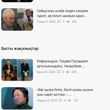
Сабыржан асаба елден кешірім
сұрап, ақталып шыққан қари...
Тамыз 5, 2026
0
265
chat_bubble
visibility
Басты жаңалықтар
Референдум: Тоқаев Президент
орталығындағы, Назарбаев ...
Қазан 6, 2024
0
3.8k
chat_bubble
visibility
«Бір қызға бола, бүкіл қазақ қызын
жек көріп кеттім» – ...
Наурыз 6, 2024
0
15k
chat_bubble
visibility