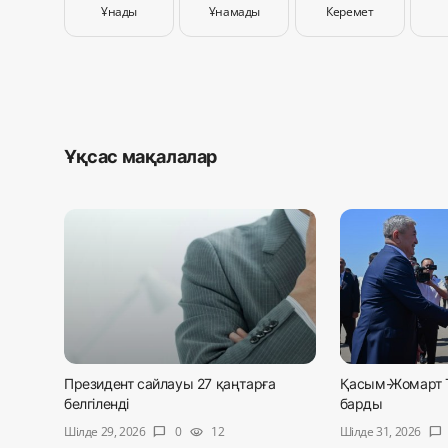
Ұнады
Ұнамады
Керемет
Ұқсас мақалалар
Президент сайлауы 27 қаңтарға
Қасым-Жомарт 
белгіленді
барды
Шілде 29, 2026
Шілде 31, 2026
0
12
chat_bubble
visibility
chat_bubble