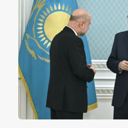
Жаңалықтар
Қоғам
Спорт
Әлем
Журналистік зерттеу
Қазақ тілі