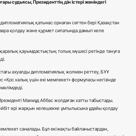
ы судьясы, Президенттің дін істері жөніндегі
 дипломатиялық қатынас орнаған сәттен бері Қазақстан
зара қолдау және құрмет сипатында дамып келе
ықаралық қауымдастықтың толық мүшесі ретінде тануға
ді.
стағы ахуалды дипломатиялық жолмен реттеу, БҰҰ
«Қос халық үшін екі мемлекет» формуласы негізінде
мәлімдеді.
езиденті Махмұд Аббас жолдаған хатты табыстады.
ейбіт әрі жарқын келешекке ұмтылысына ұдайы қолдау
мемлекет саналады. Бұл екіжақты байланыстардан,