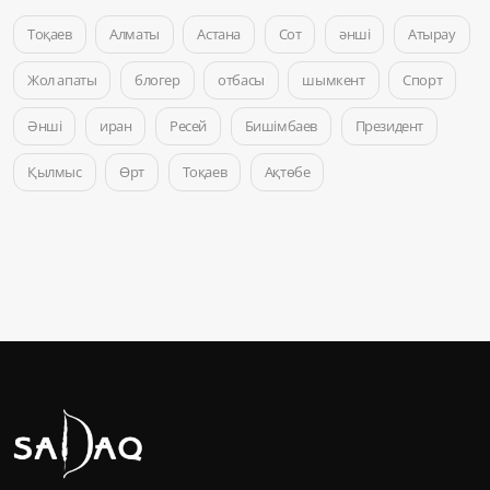
Тоқаев
Алматы
Астана
Сот
әнші
Атырау
Жол апаты
блогер
отбасы
шымкент
Спорт
Әнші
иран
Ресей
Бишімбаев
Президент
Қылмыс
Өрт
Тоқаев
Ақтөбе