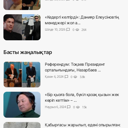
«Кедергі келтірді»: Данияр Елеусіновтің
менеджері жол а...
Шілде 10, 2026
chat_bubble
0
visibility
264
Басты жаңалықтар
Референдум: Тоқаев Президент
орталығындағы, Назарбаев ...
Қазан 6, 2024
chat_bubble
0
visibility
3.8k
«Бір қызға бола, бүкіл қазақ қызын жек
көріп кеттім» – ...
Наурыз 6, 2024
chat_bubble
0
visibility
15k
Қабырғасы жарылып, едені опырылған: