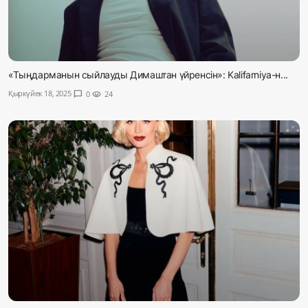
«Тыңдарманын сыйлауды Димаштан үйренсін»: Kalifarniya-н...
Қыркүйек 18, 2025
chat_bubble
0
visibility
24