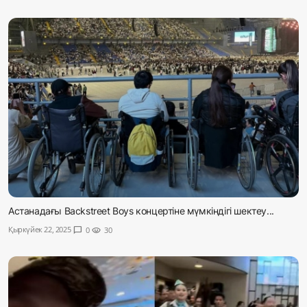
Астанадағы Backstreet Boys концертіне мүмкіндігі шектеу...
Қыркүйек 22, 2025
chat_bubble
0
visibility
30