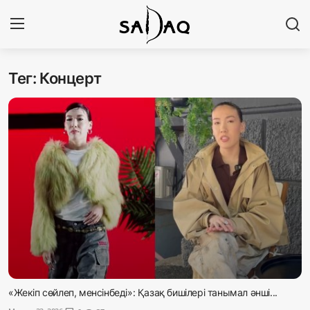
Тег: Концерт
Кіру
Тіркелу
Басты бет
Редакциялық байланыстар
Материалдарды қолдану тәртібі
Саясат
Sadaq TV
Экономика
«Жекіп сөйлеп, менсінбеді»: Қазақ бишілері танымал әнші...