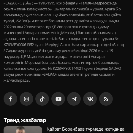
«САДАҚ» ( ساداق ) — 1915-1918 ж.ж Уфадағы «Ғалия» медресесінде
оқып жатқан қазақ жастары шығарған қолжазба журнал. Араға бір
ғасырлық уақыт салып Алаш қайраткерлерінің игі бастамасы қайта
түледі, «SADAQ» интернет басылым ретінде қайта жарыққа шықты.
2022 жылы 20 желтоқсанда ҚР Ақпарат және қоғамдық даму
министрлігі Ақпарат комитетінің Мерзімді баспасөз басылымын,
ақпарат агенттігін және желілік басылымды есепке қою туралы №
KZ69VPY00061352 куәлігі берілді. Латын һәм кирилл қарпіндегі «Sadaq
/ Садақ» журналы дейтін қос атау ресми бекітілді. 2026 жылы 19
наурызда ҚР Мәдениет және ақпарат министрлігі Ақпарат
комитетінің Мерзімді баспасөз басылымын, интернет-басылымды
қайта есепке қою туралы № KZ23VPY00144921 куәлігі берілді. SADAQ
атауы ресми бекітілді, «SADAQ» медиа агенттігі ретінде қызметін
жалғастырады.
Тренд жазбалар
Қайрат Боранбаев түрмеде жатқанда