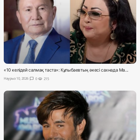
«10 келідей салмақ таста»: Құлыбаевтың әкесі сахнада Ма...
Наурыз 10, 2026
chat_bubble
0
visibility
215