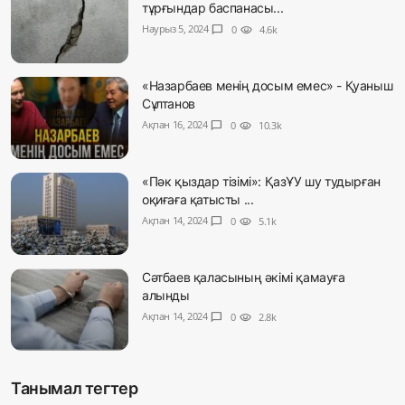
тұрғындар баспанасы...
Наурыз 5, 2024
chat_bubble
0
visibility
4.6k
«Назарбаев менің досым емес» - Қуаныш
Сұлтанов
Ақпан 16, 2024
chat_bubble
0
visibility
10.3k
«Пәк қыздар тізімі»: ҚазҰУ шу тудырған
оқиғаға қатысты ...
Ақпан 14, 2024
chat_bubble
0
visibility
5.1k
Сәтбаев қаласының әкімі қамауға
алынды
Ақпан 14, 2024
chat_bubble
0
visibility
2.8k
Танымал тегтер