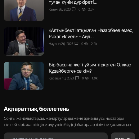
туған күнін дүркіреті...
Қазан 26, 2023
chat_bubble
0
visibility
2.3k
«Алтынбекті атқызған Назарбаев емес,
Рахат Әлиев» - Айд...
Наурыз 26, 2025
chat_bubble
0
visibility
2.2k
Бір басына жеті ұйым тіркеген Олжас
Құдайбергенов кім?
Қараша 10, 2023
chat_bubble
0
visibility
1.9k
Ақпараттық бюллетень
Соңғы жаңалықтарды, жаңартуларды және арнайы ұсыныстарды
тікелей кіріс жәшігіңізге алу үшін біздің ізбасарлар тізіміне қосылыңыз