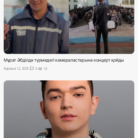
Мұрат Әбділдә түрмедегі камераластарына концерт қойды
Қараша 12, 2025
chat_bubble
0
visibility
13