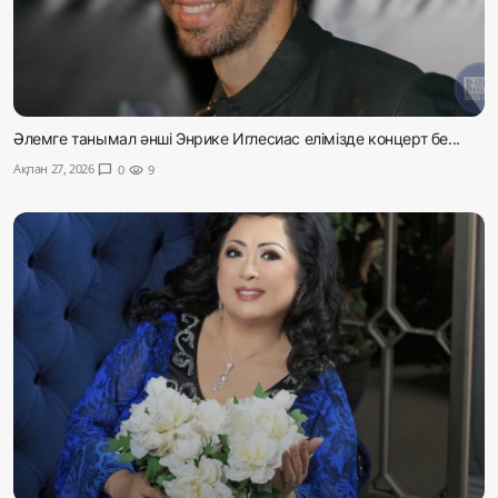
Әлемге танымал әнші Энрике Иглесиас елімізде концерт бе...
Ақпан 27, 2026
chat_bubble
0
visibility
9