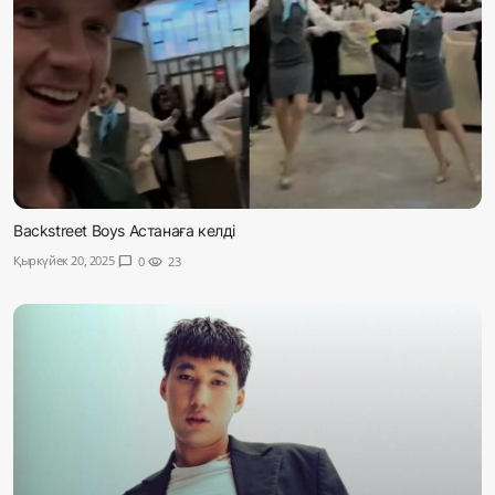
Backstreet Boys Астанаға келді
Қыркүйек 20, 2025
chat_bubble
0
visibility
23