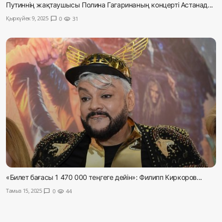
Путиннің жақтаушысы Полина Гагаринаның концерті Астанад...
Қыркүйек 9, 2025
chat_bubble
0
visibility
31
«Билет бағасы 1 470 000 теңгеге дейін»: Филипп Киркоров...
Тамыз 15, 2025
chat_bubble
0
visibility
44