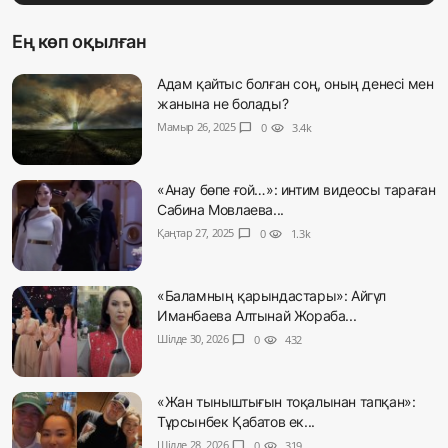
Ең көп оқылған
Адам қайтыс болған соң, оның денесі мен
жанына не болады?
Мамыр 26, 2025
chat_bubble
0
visibility
3.4k
«Анау бөпе ғой…»: интим видеосы тараған
Сабина Мовлаева...
Қаңтар 27, 2025
chat_bubble
0
visibility
1.3k
«Баламның қарындастары»: Айгүл
Иманбаева Алтынай Жораба...
Шілде 30, 2026
chat_bubble
0
visibility
432
«Жан тыныштығын тоқалынан тапқан»:
Тұрсынбек Қабатов ек...
Шілде 28, 2026
chat_bubble
0
visibility
319