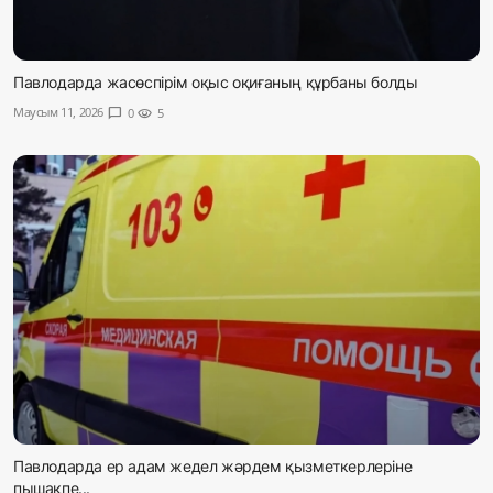
Павлодарда жасөспірім оқыс оқиғаның құрбаны болды
Маусым 11, 2026
chat_bubble
0
visibility
5
Павлодарда ер адам жедел жәрдем қызметкерлеріне
пышақпе...