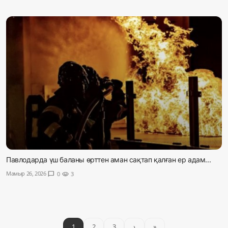
Павлодарда үш баланы өрттен аман сақтап қалған ер адам...
Мамыр 26, 2026
chat_bubble
0
visibility
3
1
2
3
›
»