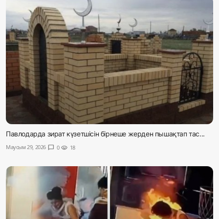
Павлодарда зират күзетшісін бірнеше жерден пышақтап тас...
Маусым 29, 2026
chat_bubble
0
visibility
18