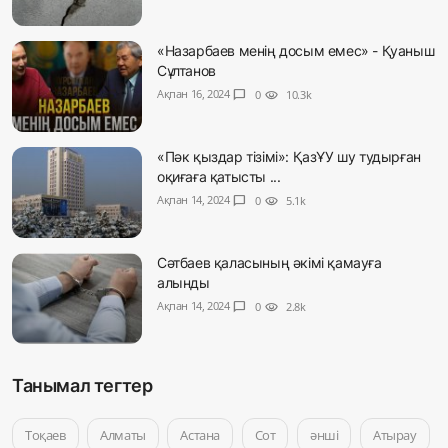
«Назарбаев менің досым емес» - Қуаныш
Сұлтанов
Ақпан 16, 2024
chat_bubble
0
visibility
10.3k
«Пәк қыздар тізімі»: ҚазҰУ шу тудырған
оқиғаға қатысты ...
Ақпан 14, 2024
chat_bubble
0
visibility
5.1k
Сәтбаев қаласының әкімі қамауға
алынды
Ақпан 14, 2024
chat_bubble
0
visibility
2.8k
Танымал тегтер
Тоқаев
Алматы
Астана
Сот
әнші
Атырау