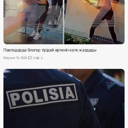
Павлодарда блогер тірідей өртеніп кете жаздады
Маусым 16, 2026
chat_bubble
0
visibility
2