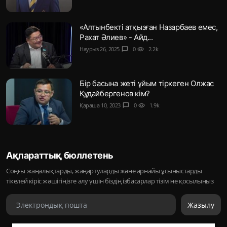
«Алтынбекті атқызған Назарбаев емес,
Рахат Әлиев» - Айд...
Наурыз 26, 2025
chat_bubble
0
visibility
2.2k
Бір басына жеті ұйым тіркеген Олжас
Құдайбергенов кім?
Қараша 10, 2023
chat_bubble
0
visibility
1.9k
Ақпараттық бюллетень
Соңғы жаңалықтарды, жаңартуларды және арнайы ұсыныстарды
тікелей кіріс жәшігіңізге алу үшін біздің ізбасарлар тізіміне қосылыңыз
Жазылу