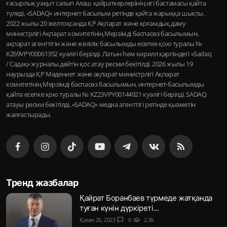
ғасырлық уақыт салып Алаш қайраткерлерінің игі бастамасы қайта
түледі, «SADAQ» интернет басылым ретінде қайта жарыққа шықты.
2022 жылы 20 желтоқсанда ҚР Ақпарат және қоғамдық даму
министрлігі Ақпарат комитетінің Мерзімді баспасөз басылымын,
ақпарат агенттігін және желілік басылымды есепке қою туралы №
KZ69VPY00061352 куәлігі берілді. Латын һәм кирилл қарпіндегі «Sadaq
/ Садақ» журналы дейтін қос атау ресми бекітілді. 2026 жылы 19
наурызда ҚР Мәдениет және ақпарат министрлігі Ақпарат
комитетінің Мерзімді баспасөз басылымын, интернет-басылымды
қайта есепке қою туралы № KZ23VPY00144921 куәлігі берілді. SADAQ
атауы ресми бекітілді, «SADAQ» медиа агенттігі ретінде қызметін
жалғастырады.
Тренд жазбалар
Қайрат Боранбаев түрмеде жатқанда
туған күнін дүркіреті...
Қазан 26, 2023
chat_bubble
0
visibility
2.3k