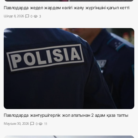
Павлодарда жедел жәрдем көлігі жаяу жүргіншіні қағып кетті
Шілде 8, 2026
chat_bubble
0
visibility
3
Павлодарда жантүршігерлік жол апатынан 2 адам қаза тапты
Маусым 30, 2026
chat_bubble
0
visibility
11