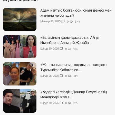
Адам қайтыс болған соң, оның денесі мен
жанына не болады?
Мамыр 26, 2025
chat_bubble
0
visibility
3.4k
«Баламның қарындастары»: Айгүл
Иманбаева Алтынай Жораба...
Шілде 30, 2026
chat_bubble
0
visibility
433
«Жан тыныштығын тоқалынан тапқан»:
Тұрсынбек Қабатов ек...
Шілде 28, 2026
chat_bubble
0
visibility
319
«Кедергі келтірді»: Данияр Елеусіновтің
менеджері жол а...
Шілде 10, 2026
chat_bubble
0
visibility
265