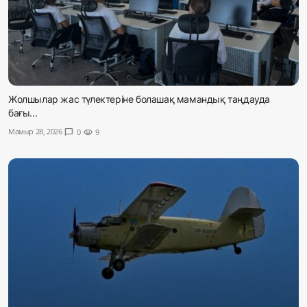
Жолшылар жас түлектеріне болашақ мамандық таңдауда
бағы...
Мамыр 28, 2026
chat_bubble
0
visibility
9