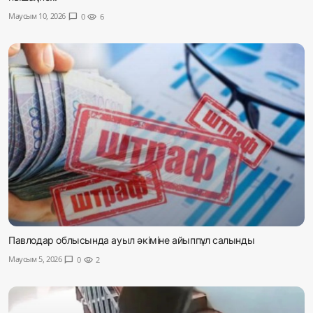
Маусым 10, 2026
chat_bubble
0
visibility
6
Павлодар облысында ауыл әкіміне айыппұл салынды
Маусым 5, 2026
chat_bubble
0
visibility
2