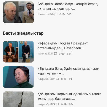
Сабыржан асаба елден кешірім сұрап,
ақталып шыққан қари...
Тамыз 5, 2026
chat_bubble
0
visibility
265
Басты жаңалықтар
Референдум: Тоқаев Президент
орталығындағы, Назарбаев ...
Қазан 6, 2024
chat_bubble
0
visibility
3.8k
«Бір қызға бола, бүкіл қазақ қызын жек
көріп кеттім» – ...
Наурыз 6, 2024
chat_bubble
0
visibility
15k
Қабырғасы жарылып, едені опырылған:
тұрғындар баспанасы...
Наурыз 5, 2024
chat_bubble
0
visibility
4.6k