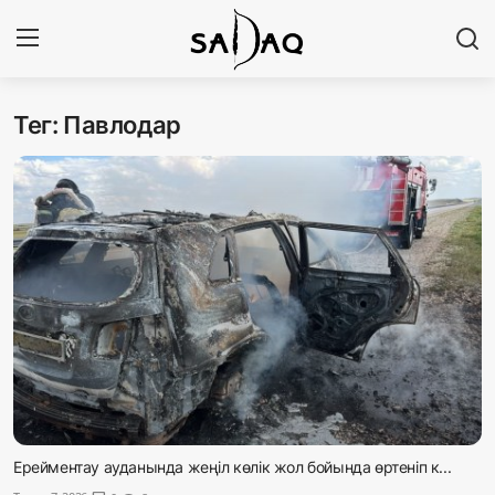
Тег: Павлодар
Кіру
Тіркелу
Басты бет
Редакциялық байланыстар
Материалдарды қолдану тәртібі
Саясат
Sadaq TV
Экономика
Ерейментау ауданында жеңіл көлік жол бойында өртеніп к...