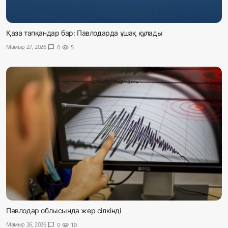
Қаза тапқандар бар: Павлодарда ұшақ құлады
Мамыр 27, 2026
chat_bubble
0
visibility
5
Павлодар облысында жер сілкінді
Мамыр 26, 2026
chat_bubble
0
visibility
10