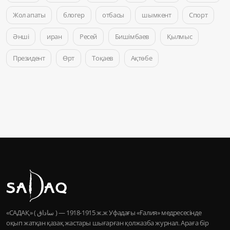
Жол апаты
блогер
отбасы
шымкент
Спорт
Әнші
иран
Ресей
Бишімбаев
Қылмыс
Президент
Өрт
Тоқаев
Ақтөбе
«САДАҚ» ( ساداق ) — 1915-1918 ж.ж Уфадағы «Ғалия» медресесінде
оқып жатқан қазақ жастары шығарған қолжазба журнал. Араға бір