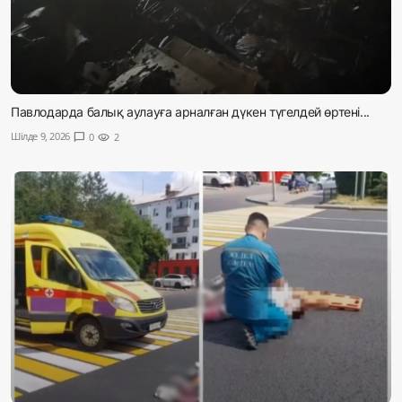
Павлодарда балық аулауға арналған дүкен түгелдей өртені...
Шілде 9, 2026
chat_bubble
0
visibility
2